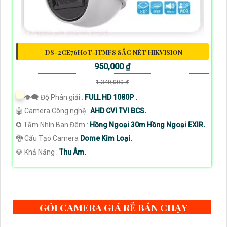
DS-2CE76H0T-ITMFS SẮC NÉT HIKVISION
950,000 ₫
1,340,000 ₫
👁️‍🗨 Độ Phân giải :
FULL HD 1080P .
🤖️ Camera Công nghệ :
AHD CVI TVI BCS.
✪ Tầm Nhìn Ban Đêm :
Hồng Ngoại 30m Hồng Ngoại EXIR.
🐉️ Cấu Tạo Camera
Dome Kim Loại.
️💎 Khả Năng :
Thu Âm.
GÓI CAMERA GIÁ RẺ BÁN CHẠY