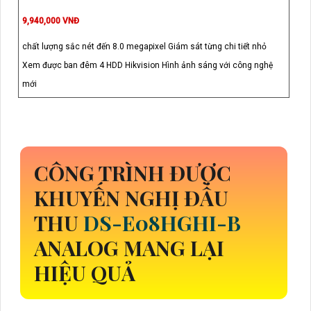
9,940,000 VNĐ
chất lượng sắc nét đến 8.0 megapixel Giám sát từng chi tiết nhỏ
Xem được ban đêm 4 HDD Hikvision Hình ảnh sáng với công nghệ
mới
CÔNG TRÌNH ĐƯỢC
KHUYẾN NGHỊ ĐẦU
THU
DS-E08HGHI-B
ANALOG MANG LẠI
HIỆU QUẢ