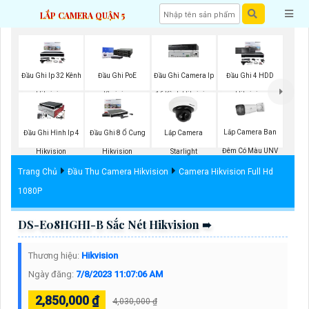
LẮP CAMERA QUẬN 5
Đầu Ghi Ip 32 Kênh
Đầu Ghi PoE
Đầu Ghi Camera Ip
Đầu Ghi 4 HDD
Hikvision
Kbvision
16 Kênh Hikvision
Hikvision
Lắp Camera Ban
Đầu Ghi Hình Ip 4
Đầu Ghi 8 Ổ Cưng
Lắp Camera
Đêm Có Màu UNV
Hikvision
Hikvision
Starlight
Trang Chủ
Đầu Thu Camera Hikvision
Camera Hikvision Full Hd
1080P
DS-E08HGHI-B Sắc Nét Hikvision ➠
Thương hiệu:
Hikvision
Ngày đăng:
7/8/2023 11:07:06 AM
2,850,000 ₫
4,030,000 ₫