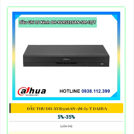
ĐẦU THU DH-XVR5216AN-5M-I3/T DAHUA
5%-35%
Liên Hệ