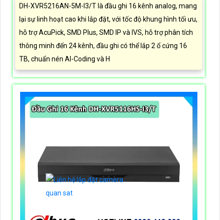
DH-XVR5216AN-5M-I3/T là đầu ghi 16 kênh analog, mang
lại sự linh hoạt cao khi lắp đặt, với tốc độ khung hình tối ưu,
hỗ trợ AcuPick, SMD Plus, SMD IP và IVS, hỗ trợ phân tích
thông minh đến 24 kênh, đầu ghi có thể lắp 2 ổ cứng 16
TB, chuẩn nén AI-Coding và H