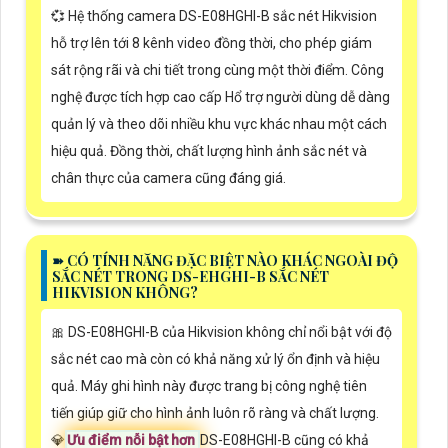
💞 Hệ thống camera DS-E08HGHI-B sắc nét Hikvision
hỗ trợ lên tới 8 kênh video đồng thời, cho phép giám
sát rộng rãi và chi tiết trong cùng một thời điểm. Công
nghệ được tích hợp cao cấp Hổ trợ người dùng dễ dàng
quản lý và theo dõi nhiều khu vực khác nhau một cách
hiệu quả. Đồng thời, chất lượng hình ảnh sắc nét và
chân thực của camera cũng đáng giá.
➽ CÓ TÍNH NĂNG ĐẶC BIỆT NÀO KHÁC NGOÀI ĐỘ
SẮC NÉT TRONG DS-EHGHI-B SẮC NÉT
HIKVISION KHÔNG?
🎀 DS-E08HGHI-B của Hikvision không chỉ nổi bật với độ
sắc nét cao mà còn có khả năng xử lý ổn định và hiệu
quả. Máy ghi hình này được trang bị công nghệ tiên
tiến giúp giữ cho hình ảnh luôn rõ ràng và chất lượng.
💎
Ưu điểm nỗi bật hơn
DS-E08HGHI-B cũng có khả