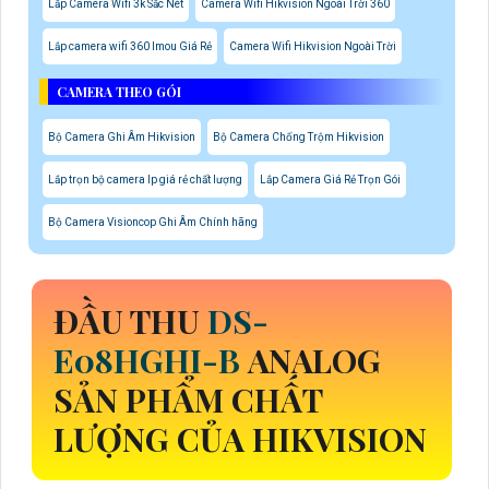
Lắp Camera Wifi 3k Sắc Nét
Camera Wifi Hikvision Ngoài Trời 360
Lắp camera wifi 360 Imou Giá Rẻ
Camera Wifi Hikvision Ngoài Trời
CAMERA THEO GÓI
Bộ Camera Ghi Âm Hikvision
Bộ Camera Chống Trộm Hikvision
Lắp trọn bộ camera Ip giá rẻ chất lượng
Lắp Camera Giá Rẻ Trọn Gói
Bộ Camera Visioncop Ghi Âm Chính hãng
ĐẦU THU
DS-
E08HGHI-B
ANALOG
SẢN PHẨM CHẤT
LƯỢNG CỦA HIKVISION