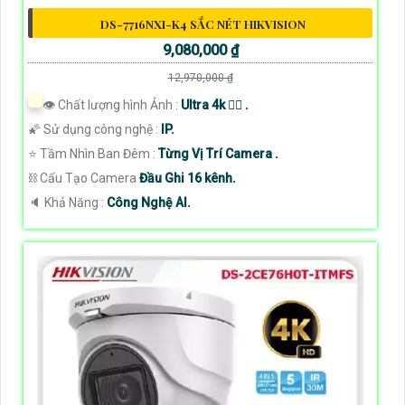
DS-7716NXI-K4 SẮC NÉT HIKVISION
9,080,000 ₫
12,970,000 ₫
👁 Chất lượng hình Ảnh :
Ultra 4k 👍🏾 .
🌠 Sử dụng công nghệ :
IP.
⭐ Tầm Nhìn Ban Đêm :
Từng Vị Trí Camera .
⛓ Cấu Tạo Camera
Đầu Ghi 16 kênh.
️🔈 Khả Năng :
Công Nghệ AI.