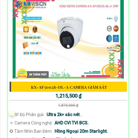
KX-AF5002S-DL-A CAMERA GIÁM SÁT
1,215,500 ₫
1,870,000 ₫
💯 Độ Phân giải :
Ultra 2k+ sắc nét .
⚛️ Camera Công nghệ :
AHD CVI TVI BCS.
✪ Tầm Nhìn Ban Đêm :
Hồng Ngoại 20m Starlight.