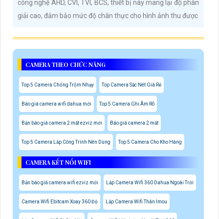
công nghệ AHD, CVI, TVI, BCS, thiết bị này mang lại độ phân
giải cao, đảm bảo mức độ chân thực cho hình ảnh thu được
CAMERA THEO CHỨC NĂNG
Top 5 Camera Chống Trộm Nhạy
Top Camera Sắc Nét Giá Rẻ
Báo giá camera wifi dahua mới
Top 5 Camera Ghi Âm Rõ
Bản báo giá camera 2 mắt ezviz mới
Báo giá camera 2 mắt
Top 5 Camera Lắp Công Trình Nên Dùng
Top 5 Camera Cho Kho Hàng
CAMERA KẾT NỐI WIFI
Bản báo giá camera wifi ezviz mới
Lắp Camera Wifi 360 Dahua Ngoài Trời
Camera Wifi Ebitcam Xoay 360 Độ
Lắp Camera Wifi Thân Imou