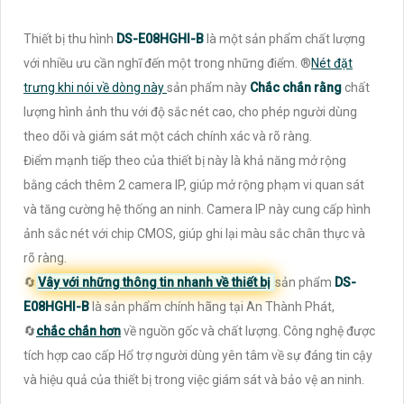
Thiết bị thu hình
DS-E08HGHI-B
là một sản phẩm chất lượng
với nhiều ưu cần nghĩ đến một trong những điểm. ®️
Nét đặt
trưng khi nói về dòng này
sản phẩm này
Chắc chắn rằng
chất
lượng hình ảnh thu với độ sắc nét cao, cho phép người dùng
theo dõi và giám sát một cách chính xác và rõ ràng.
Điểm mạnh tiếp theo của thiết bị này là khả năng mở rộng
bằng cách thêm 2 camera IP, giúp mở rộng phạm vi quan sát
và tăng cường hệ thống an ninh. Camera IP này cung cấp hình
ảnh sắc nét với chip CMOS, giúp ghi lại màu sắc chân thực và
rõ ràng.
🔄
Vây với những thông tin nhanh về thiết bị
sản phẩm
DS-
E08HGHI-B
là sản phẩm chính hãng tại An Thành Phát,
🔄
chắc chắn hơn
về nguồn gốc và chất lượng. Công nghệ được
tích hợp cao cấp Hổ trợ người dùng yên tâm về sự đáng tin cậy
và hiệu quả của thiết bị trong việc giám sát và bảo vệ an ninh.