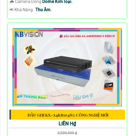
🌧️ Camera Dòng
Dome Kim loại.
️📢 Khả Năng :
Thu Âm.
ĐẦU GHI KX-A4K8104N3 CÔNG NGHỆ MỚI
LIÊN H₫
3,030,000 ₫