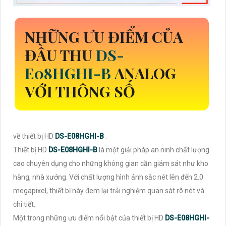
NHỮNG ƯU ĐIỂM CỦA
ĐẦU THU
DS-
E08HGHI-B
ANALOG
VỚI THÔNG SỐ
về thiết bị HD
DS-E08HGHI-B
:
Thiết bị HD
DS-E08HGHI-B
là một giải pháp an ninh chất lượng
cao chuyên dụng cho những không gian cần giám sát như kho
hàng, nhà xưởng. Với chất lượng hình ảnh sắc nét lên đến 2.0
megapixel, thiết bị này đem lại trải nghiệm quan sát rõ nét và
chi tiết.
Một trong những ưu điểm nổi bật của thiết bị HD
DS-E08HGHI-