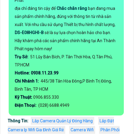
Phát
địa chỉ đáng tin cậy để
Chắc chắn rằng
bạn đang mua
sản phẩm chính hãng, đúng với thông tin từ nhà sản
xuất. Với nhu cầu sử dụng Thiết bị thu hình chất lượng,
DS-E08HGHI-B
sẽ là sự lựa chọn hoàn hảo cho bạn.
Hãy khám phá các sản phẩm chính hãng tại An Thành
Phát ngay hôm nay!
Trụ Sở:
51 Lũy Bán Bích, P. Tân Thới Hòa, Q.Tân Phú,
TP.HCM
Hotline: 0938.11.23.99
Chi Nhánh 1:
445/38 Tân Hòa Đông,P Bình Trị Đông,
Bình Tân, TP HCM
Kỹ Thuật:
0906.855.330
Điện Thoại:
(028) 6688.4949
Thông Tin:
Lắp Camera Quản Lý Đóng Hàng
Lắp Đặt
Camera Ip Wifi Gia Đình Giá Rẻ
Camera Wifi
Phân Phối