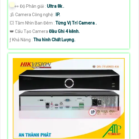
️👀 Độ Phân giải :
Ultra 8k .
🕉️ Camera Công nghệ :
IP.
💥 Tầm Nhìn Ban Đêm :
Từng Vị Trí Camera .
👑 Cấu Tạo Camera
Đầu Ghi 4 kênh.
️ƒ Khả Năng :
Thu hình Chất Lượng.