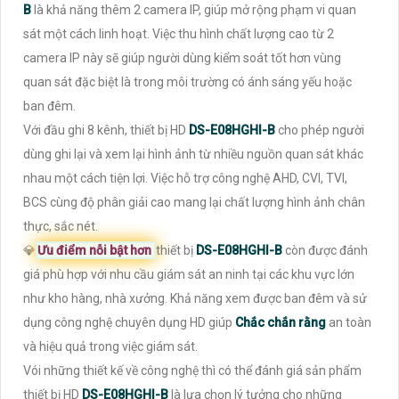
B
là khả năng thêm 2 camera IP, giúp mở rộng phạm vi quan
sát một cách linh hoạt. Việc thu hình chất lượng cao từ 2
camera IP này sẽ giúp người dùng kiểm soát tốt hơn vùng
quan sát đặc biệt là trong môi trường có ánh sáng yếu hoặc
ban đêm.
Với đầu ghi 8 kênh, thiết bị HD
DS-E08HGHI-B
cho phép người
dùng ghi lại và xem lại hình ảnh từ nhiều nguồn quan sát khác
nhau một cách tiện lợi. Việc hỗ trợ công nghệ AHD, CVI, TVI,
BCS cùng độ phân giải cao mang lại chất lượng hình ảnh chân
thực, sắc nét.
💎
Ưu điểm nỗi bật hơn
thiết bị
DS-E08HGHI-B
còn được đánh
giá phù hợp với nhu cầu giám sát an ninh tại các khu vực lớn
như kho hàng, nhà xưởng. Khả năng xem được ban đêm và sử
dụng công nghệ chuyên dụng HD giúp
Chắc chắn rằng
an toàn
và hiệu quả trong việc giám sát.
Vói những thiết kế về công nghệ thì có thể đánh giá sản phẩm
thiết bị HD
DS-E08HGHI-B
là lựa chọn lý tưởng cho những