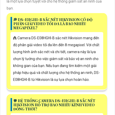
là một lựa chọn tuyệt vời cho hệ thống giám sát an ninh của
bạn.
️💭 DS-EHGHI-B SẮC NÉT HIKVISION CÓ ĐỘ
PHÂN GIẢI VIDEO TỐI ĐA LÀ BAO NHIÊU
MEGAPIXEL?
👸 Camera DS-E08HGHI-B sắc nét Hikvision mang đến
độ phân giải video tối đa lên đến 8 megapixel. Với chất
lượng hình ảnh sắc nét và chi tiết, camera này là lựa
chọn lý tưởng cho việc giám sát và bảo vệ an ninh cho
không gian của bạn. Nếu bạn đang tìm kiếm một giải
pháp hiệu quả và chất lượng cho hệ thống an ninh, DS-
E08HGHI-B từ Hikvision là sự lựa chọn hoàn hảo.
️💬 HỆ THỐNG CAMERA DS-EHGHI-B SẮC NÉT
HIKVISION HỖ TRỢ BAO NHIÊU KÊNH VIDEO
ĐỒNG THỜI?