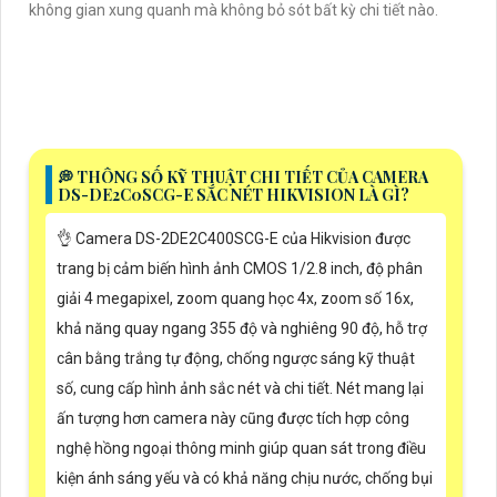
không gian xung quanh mà không bỏ sót bất kỳ chi tiết nào.
️💭 THÔNG SỐ KỸ THUẬT CHI TIẾT CỦA CAMERA
DS-DE2C0SCG-E SẮC NÉT HIKVISION LÀ GÌ?
👌 Camera DS-2DE2C400SCG-E của Hikvision được
trang bị cảm biến hình ảnh CMOS 1/2.8 inch, độ phân
giải 4 megapixel, zoom quang học 4x, zoom số 16x,
khả năng quay ngang 355 độ và nghiêng 90 độ, hỗ trợ
cân bằng trắng tự động, chống ngược sáng kỹ thuật
số, cung cấp hình ảnh sắc nét và chi tiết. Nét mang lại
ấn tượng hơn camera này cũng được tích hợp công
nghệ hồng ngoại thông minh giúp quan sát trong điều
kiện ánh sáng yếu và có khả năng chịu nước, chống bụi