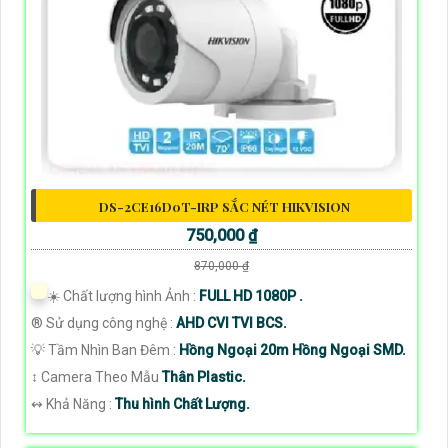
DS-2CE16D0T-IRP SẮC NÉT HIKVISION
750,000 ₫
870,000 ₫
☀️ Chất lượng hình Ảnh :
FULL HD 1080P .
®️ Sử dụng công nghệ :
AHD CVI TVI BCS.
💡 Tầm Nhìn Ban Đêm :
Hồng Ngoại 20m Hồng Ngoại SMD.
↕️ Camera Theo Mẫu
Thân Plastic.
️↭ Khả Năng :
Thu hình Chất Lượng.