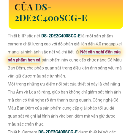
CỦA
DS-
2DE2C400SCG-E
Thiết bị IP sắc nét
DS-2DE2C400SCG-E
là một sản phẩm
camera chất lượng cao với độ phân giải lên đến 4.0 megapixel,
mang lại hình ảnh sắc nét và chi tiết. 👮
Nét cần nghĩ đến của
sản phẩm hơn cả
sản phẩm này cung cấp chức năng Có Màu
Ban Đêm, cho phép quan sát trong điều kiện ánh sáng yếu mà
vẫn giữ được màu sắc tự nhiên.
Một trong những ưu điểm nổi bật của thiết bị này là khả năng
Thu Âm và Loa rõ ràng, giúp bạn không chỉ giám sát hình ảnh
mà còn có thể nghe rõ âm thanh xung quanh. Công nghệ Có
Màu Ban Đêm của sản phẩm cung cấp giải pháp tối ưu để
quan sát và ghi lại hình ảnh vào ban đêm mà vẫn giữ được
màu sắc chân thực.
Thiết bị Camera
DS-2DE2C400SCG-E
được thiết kế với các