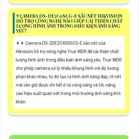
❔ CAMERA DS-DE2C0SCG-E SẮC NÉT HIKVISION
HỖ TRỢ CÔNG NGHỆ NÀO GIÚP CẢI THIỆN CHẤT
LƯỢNG HÌNH ẢNH TRONG ĐIỀU KIỆN ÁNH SÁNG
YẾU?
️👩‍👩 Camera DS-2DE2C400SCG-E sắc nét của
Hikvision hỗ trợ công nghệ True WDR để cải thiện chất
lượng hình ảnh trong điều kiện ánh sáng yếu. True WDR
cho phép camera xử lý nhiều khung hình với độ tương
phản khác nhau, từ đó tạo ra hình ảnh sáng đẹp, rõ nét
mà vẫn giữ được chi tiết ở cả vùng sáng và tối, nâng
cao hiệu suất quan sát trong môi trường ánh sáng khó
khăn.