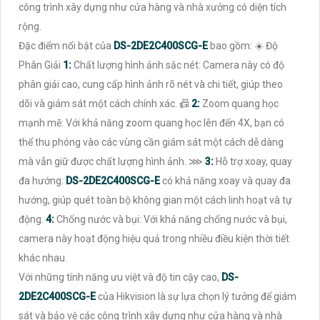
công trình xây dựng như cửa hàng và nhà xưởng có diện tích
rộng.
Đặc điểm nổi bật của
DS-2DE2C400SCG-E
bao gồm: ☀️ Độ
Phân Giải
1:
Chất lượng hình ảnh sắc nét: Camera này có độ
phân giải cao, cung cấp hình ảnh rõ nét và chi tiết, giúp theo
dõi và giám sát một cách chính xác. 📠
2:
Zoom quang học
mạnh mẽ: Với khả năng zoom quang học lên đến 4X, bạn có
thể thu phóng vào các vùng cần giám sát một cách dễ dàng
mà vẫn giữ được chất lượng hình ảnh. ⋙
3:
Hỗ trợ xoay, quay
đa hướng:
DS-2DE2C400SCG-E
có khả năng xoay và quay đa
hướng, giúp quét toàn bộ không gian một cách linh hoạt và tự
động.
4:
Chống nước và bụi: Với khả năng chống nước và bụi,
camera này hoạt động hiệu quả trong nhiều điều kiện thời tiết
khác nhau.
Với những tính năng ưu việt và độ tin cậy cao,
DS-
2DE2C400SCG-E
của Hikvision là sự lựa chọn lý tưởng để giám
sát và bảo vệ các công trình xây dựng như cửa hàng và nhà