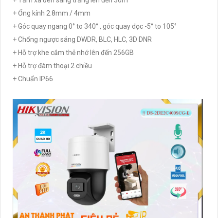
+ Ống kính 2.8mm / 4mm
+ Góc quay ngang 0° to 340° , góc quay dọc -5° to 105°
+ Chống ngược sáng DWDR, BLC, HLC, 3D DNR
+ Hỗ trợ khe cắm thẻ nhớ lên đến 256GB
+ Hỗ trợ đàm thoại 2 chiều
+ Chuẩn IP66