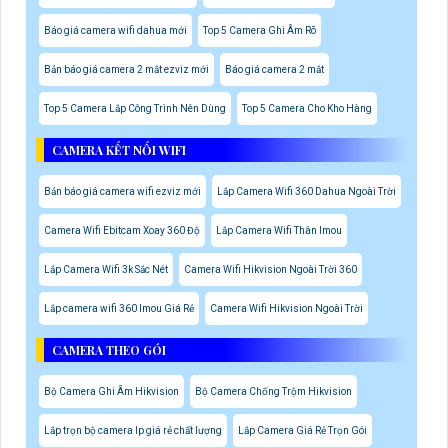
Báo giá camera wifi dahua mới
Top 5 Camera Ghi Âm Rõ
Bản báo giá camera 2 mắt ezviz mới
Báo giá camera 2 mắt
Top 5 Camera Lắp Công Trình Nên Dùng
Top 5 Camera Cho Kho Hàng
CAMERA KẾT NỐI WIFI
Bản báo giá camera wifi ezviz mới
Lắp Camera Wifi 360 Dahua Ngoài Trời
Camera Wifi Ebitcam Xoay 360 Độ
Lắp Camera Wifi Thân Imou
Lắp Camera Wifi 3k Sắc Nét
Camera Wifi Hikvision Ngoài Trời 360
Lắp camera wifi 360 Imou Giá Rẻ
Camera Wifi Hikvision Ngoài Trời
CAMERA THEO GÓI
Bộ Camera Ghi Âm Hikvision
Bộ Camera Chống Trộm Hikvision
Lắp trọn bộ camera Ip giá rẻ chất lượng
Lắp Camera Giá Rẻ Trọn Gói