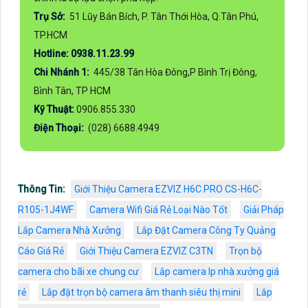
Trụ Sở:
51 Lũy Bán Bích, P. Tân Thới Hòa, Q.Tân Phú,
TP.HCM
Hotline: 0938.11.23.99
Chi Nhánh 1:
445/38 Tân Hòa Đông,P Bình Trị Đông,
Bình Tân, TP HCM
Kỹ Thuật:
0906.855.330
Điện Thoại:
(028) 6688.4949
Thông Tin:
Giới Thiệu Camera EZVIZ H6C PRO CS-H6C-
R105-1J4WF
Camera Wifi Giá Rẻ Loại Nào Tốt
Giải Pháp
Lắp Camera Nhà Xưởng
Lắp Đặt Camera Công Ty Quảng
Cáo Giá Rẻ
Giới Thiệu Camera EZVIZ C3TN
Trọn bộ
camera cho bãi xe chung cư
Lắp camera Ip nhà xưởng giá
rẻ
Lắp đặt trọn bộ camera âm thanh siêu thị mini
Lắp