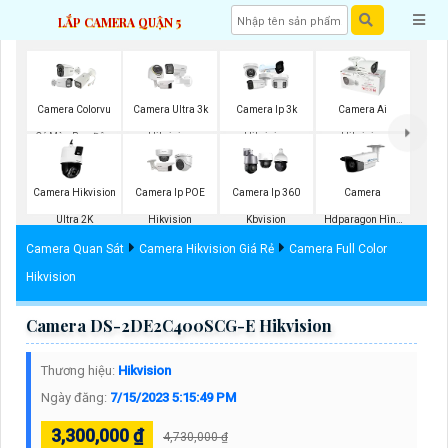
LẮP CAMERA QUẬN 5
Camera Colorvu
Camera Ultra 3k
Camera Ip 3k
Camera Ai
Có Màu Ban Đêm
Hikvision
Hikvision
Hikvision
Camera Hikvision
Camera Ip POE
Camera Ip 360
Camera
Ultra 2K
Hikvision
Kbvision
Hdparagon Hình
Ảnh 4K
Camera Quan Sát
Camera Hikvision Giá Rẻ
Camera Full Color
Hikvision
Camera DS-2DE2C400SCG-E Hikvision
Thương hiệu:
Hikvision
Ngày đăng:
7/15/2023 5:15:49 PM
3,300,000 ₫
4,730,000 ₫