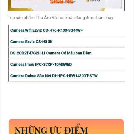
Top sản phẩm Thu Âm Và Loa khác đang được bán chạy:
Camera Wifi Ezviz CS-H7c-R100-8G44WF
Camera Ezviz CS-H3 3K
DS-2CD2T47G2H-LI Camera Có Màu ban Đêm
Camera Imou IPC-S7XP-10M0WED
Camera Dahua Sắc Nét DH-IPC-HFW1430DT-STW
NHỮNG ƯU ĐIỂM