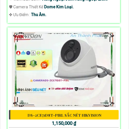
🛡 Camera Thiết Kế
Dome Kim Loại.
️✤ Ưu Điểm :
Thu Âm.
DS-2CE71D8T-PIRL SẮC NÉT HIKVISION
1,150,000 ₫