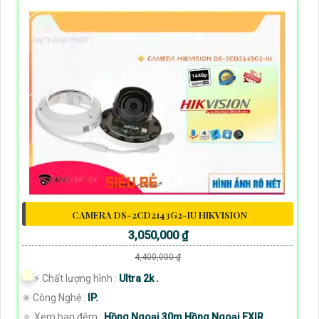
CAMERA DS-2CD2143G2-IU HIKVISION
3,050,000 ₫
4,400,000 ₫
️⚡ Chất lượng hình :
Ultra 2k .
✳️ Công Nghệ :
IP.
🔅 Xem ban đêm :
Hồng Ngoại 30m Hồng Ngoại EXIR.