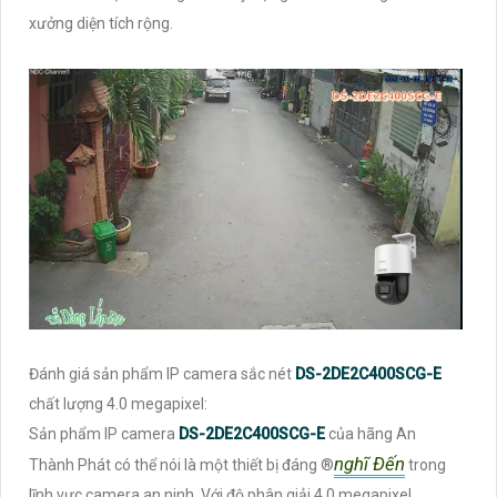
xưởng diện tích rộng.
Đánh giá sản phẩm IP camera sắc nét
DS-2DE2C400SCG-E
chất lượng 4.0 megapixel:
Sản phẩm IP camera
DS-2DE2C400SCG-E
của hãng An
nghĩ Đến
Thành Phát có thể nói là một thiết bị đáng ®️
trong
lĩnh vực camera an ninh. Với độ phân giải 4.0 megapixel,