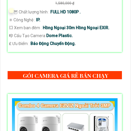
1,580,000 ₫
🦉 Chất lượng hình :
FULL HD 1080P .
✳️ Công Nghệ :
IP.
💥 Xem ban đêm :
Hồng Ngoại 30m Hồng Ngoại EXIR.
🎼️ Cấu Tạo Camera
Dome Plastic.
️₤ Ưu Điểm :
Báo Động Chuyển Động.
GÓI CAMERA GIÁ RẺ BÁN CHẠY