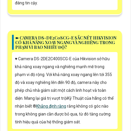
đáng tin cậy.
➽ CAMERA DS-DE2C0SCG-E SẮC NÉT HIKVISION
CÓ KHẢ NĂNG XOAY NGANG VÀ NGHIÊNG TRONG
PHẠM VI BAO NHIÊU ĐỘ?
♥️ Camera DS-2DE2C400SCG-E của Hikvision sở hữu
khả năng xoay ngang và nghiêng mạnh mẽ trong
phạm vi độ rộng. Với khả năng xoay ngang lên tới 355
độ và xoay nghiêng lên đến 90 độ, camera này cho
phép chủ nhà giám sát một cách linh hoạt và toàn
diện. Mang lại giá trị vượt trộiKỹ Thuật của hãng có thể
nhận biết ®️
Khẳng định rằng
rằng không có góc nào
trong không gian cần được bỏ qua, từ đó tăng cường
tính hiệu quả của hệ thống giám sát.