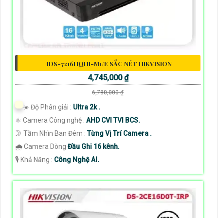
IDS-7216HQHI-M1/E SẮC NÉT HIKVISION
4,745,000 ₫
6,780,000 ₫
☀️ Độ Phân giải :
Ultra 2k .
⚛️ Camera Công nghệ :
AHD CVI TVI BCS.
🌛 Tầm Nhìn Ban Đêm :
Từng Vị Trí Camera .
🌧️ Camera Dòng
Đầu Ghi 16 kênh.
️🎙 Khả Năng :
Công Nghệ AI.