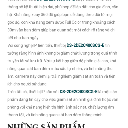
thông số kỹ thuật hiện đại, phù hợp để lắp đặt cho gia đình, căn
hộ. Khả năng xoay 360 độ giúp bạn dễ dàng theo dõi từ mọi
góc độ, còn khả năng xem được Full Color trong khoảng cách
30m vào ban đêm giúp bạn quan sát một cách rõ ràng và chi
tiết như ban ngày.
Với công nghệ IP tiên tiến, thiết bị
DS-2DE2C400SCG-E
tin
tưởng rằng hình ảnh không bị giảm chất lượng trong quá trình
truyền tải và lưu trữ. Với sự kết hợp giữa độ phân giải cao, khả
năng quan sát ban đêm màu sắc tự nhiên, và tính năng thu
âm, camera này đem lại trải nghiệm giám sát an toàn và tiện
ích cho người sử dụng.
Trên tất cả, thiết bị IP sắc nét
DS-2DE2C400SCG-E
là một sản
phẩm đáng tin cậy cho việc giám sát an ninh gia đình hoặc văn
phòng với khả năng hiển thị hình ảnh sắc nét, chất lượng âm
thanh tốt, và tính năng quan sát ban đêm thông minh.
NHỮNG SẢN PHẨM