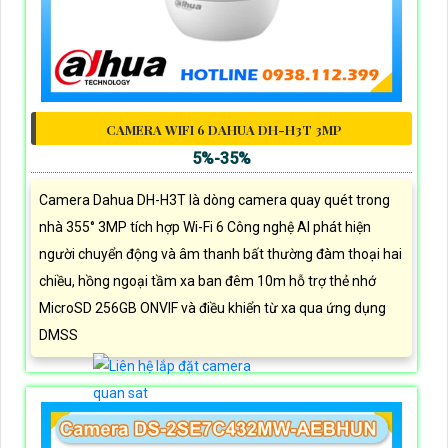
CAMERA WIFI 6 DAHUA DH-H3T 3MP
5%-35%
Camera Dahua DH-H3T là dòng camera quay quét trong
nhà 355° 3MP tích hợp Wi-Fi 6 Công nghệ AI phát hiện
người chuyển động và âm thanh bất thường đàm thoại hai
chiều, hồng ngoại tầm xa ban đêm 10m hỗ trợ thẻ nhớ
MicroSD 256GB ONVIF và điều khiển từ xa qua ứng dụng
DMSS