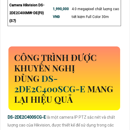
Camera Hikvision DS-
1,990,000
4.0 megapixel chất lượng cao
2DE2C400MW-DE(F0)
VNĐ
tiết kiệm Full Color 30m
(S7)
CÔNG TRÌNH ĐƯỢC
KHUYẾN NGHỊ
DÙNG
DS-
2DE2C400SCG-E
MANG
LẠI HIỆU QUẢ
DS-2DE2C400SCG-E
là một camera IP PTZ sắc nét và chất
lượng cao của Hikvision, được thiết kế để sử dụng trong các