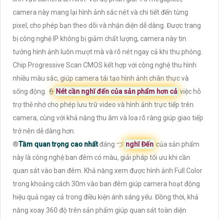
camera này mang lại hình ảnh sắc nét và chi tiết đến từng
pixel, cho phép bạn theo dõi và nhận diện dễ dàng. Được trang
bị công nghệ IP không bị giảm chất lượng, camera này tin
tưởng hình ảnh luôn mượt mà và rõ nét ngay cả khi thu phóng.
Chip Progressive Scan CMOS kết hợp với công nghệ thu hình
nhiều màu sắc, giúp camera tái tạo hình ảnh chân thực và
sống động. 👮
Nét cần nghĩ đến của sản phẩm hơn cả
việc hỗ
trợ thẻ nhớ cho phép lưu trữ video và hình ảnh trực tiếp trên
camera, cùng với khả năng thu âm và loa rõ ràng giúp giao tiếp
trở nên dễ dàng hơn.
®️
Tầm quan trọng cao nhất
đáng づ
nghĩ Đến
của sản phẩm
này là công nghệ ban đêm có màu, giải pháp tối ưu khi cần
quan sát vào ban đêm. Khả năng xem được hình ảnh Full Color
trong khoảng cách 30m vào ban đêm giúp camera hoạt động
hiệu quả ngay cả trong điều kiện ánh sáng yếu. Đồng thời, khả
năng xoay 360 độ trên sản phẩm giúp quan sát toàn diện