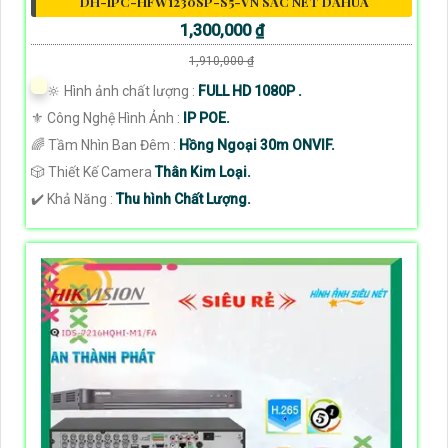
DH-IPC-HFW1230SP-S5-VN SẮC NÉT DAHUA
1,300,000 ₫
1,910,000 ₫
🔆 Hình ảnh chất lượng :
FULL HD 1080P .
⚜️ Công Nghệ Hình Ảnh :
IP POE.
🌈 Tầm Nhìn Ban Đêm :
Hồng Ngoại 30m ONVIF.
🎲 Thiết Kế Camera
Thân Kim Loại.
️✔️ Khả Năng :
Thu hình Chất Lượng.