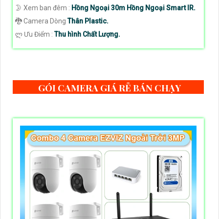
🌛 Xem ban đêm :
Hồng Ngoại 30m Hồng Ngoại Smart IR.
🐉️ Camera Dòng
Thân Plastic.
️ლ Ưu Điểm :
Thu hình Chất Lượng.
GÓI CAMERA GIÁ RẺ BÁN CHẠY