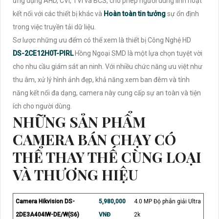
ứng dụng AHD, CVI, TVI và BCS, cho phép người dùng linh hoạt
kết nối với các thiết bị khác và
Hoàn toàn tin tưởng
sự ổn định
trong việc truyền tải dữ liệu.
Sơ lược những ưu đểm có thể xem là thiết bị Công Nghệ HD
DS-2CE12H0T-PIRL
Hồng Ngoại SMD là một lựa chọn tuyệt vời
cho nhu cầu giám sát an ninh. Với nhiều chức năng ưu việt như
thu âm, xử lý hình ảnh đẹp, khả năng xem ban đêm và tính
năng kết nối đa dạng, camera này cung cấp sự an toàn và tiện
ích cho người dùng.
NHỮNG SẢN PHẨM
CAMERA BÁN CHẠY CÓ
THỂ THAY THẾ CÙNG LOẠI
VÀ THƯƠNG HIỆU
Camera Hikvision DS-
5,980,000
4.0 MP Độ phân giải Ultra
2DE3A404IW-DE/W(S6)
VNĐ
2k