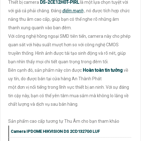
Thiết bị camera
DS-2CE12H0T-PIRL
là một lựa chọn tuyệt vời
với giá cả phải chăng. Đáng
điểm mạnh
, nó được tích hợp chức
năng thu âm cao cấp, giúp bạn có thể nghe rõ những âm
thanh xung quanh vào ban đêm.
Với công nghệ hồng ngoại SMD tiên tiến, camera này cho phép
quan sát với hiệu suất mượt hơn so với công nghệ CMOS
truyền thống. Hình ảnh được tái tạo sinh động và rõ nét, giúp
bạn nhìn thấy mọi chi tiết quan trọng trong đêm tối.
Bên cạnh đó, sản phẩm này còn được
Hoàn toàn tin tưởng
về
uy tín, do được bán tại cửa hàng An Thành Phát
một đơn vị nổi tiếng trong lĩnh vực thiết bị an ninh. Với sự đáng
tin cậy này, bạn có thể yên tâm mua sắm mà không lo lắng về
chất lượng và dịch vụ sau bán hàng.
Sản phẩm cao cấp tương tự Thu Âm cho bạn tham khảo
Camera IPDOME HIKVISION DS 2CD1327G0 LUF