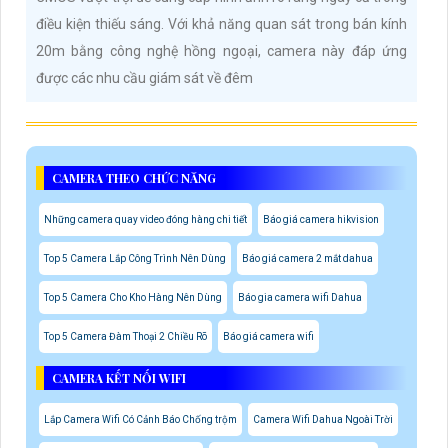
điều kiện thiếu sáng. Với khả năng quan sát trong bán kính
20m bằng công nghệ hồng ngoại, camera này đáp ứng
được các nhu cầu giám sát về đêm
CAMERA THEO CHỨC NĂNG
Những camera quay video đóng hàng chi tiết
Báo giá camera hikvision
Top 5 Camera Lắp Công Trình Nên Dùng
Báo giá camera 2 mắt dahua
Top 5 Camera Cho Kho Hàng Nên Dùng
Báo gia camera wifi Dahua
Top 5 Camera Đàm Thoại 2 Chiều Rõ
Báo giá camera wifi
CAMERA KẾT NỐI WIFI
Lắp Camera Wifi Có Cảnh Báo Chống trộm
Camera Wifi Dahua Ngoài Trời