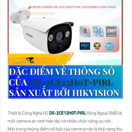
ĐẶC ĐIỂM VỀ THÔNG SỐ
CỦA
DS-2CE12H0T-PIRL
SẢN XUẤT BỞI HIKVISION
Thiết bị Công Nghệ HD
DS-2CE12H0T-PIRL
Hồng Ngoại SMD là
một camera an ninh hiện đại với nhiều chức năng ưu việt.
Một trong những điểm nổi bật của camera này là khả năng thu