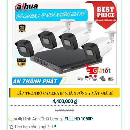
LẮP TRỌN BỘ CAMERA IP NHÀ XƯỞNG 4 MẮT GIÁ RẺ
4,400,000 ₫
6,000,000 ₫
👁️‍🗨 Hình Ành Chất Lượng :
FULL HD 1080P .
🏆 Tích hợp công nghệ :
IP.