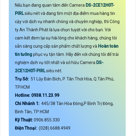
Nếu bạn đang quan tâm đến Camera
DS-2CE12H0T-
PIRL
siêu nét và đang tìm một địa điểm mua hàng tin
cậy với dịch vụ nhanh chóng và chuyên nghiệp, thì Công
ty An Thành Phát là lựa chọn tuyệt vời cho bạn. Với
cam kết đem lại sự hài lòng cho khách hàng, chúng tôi
sẵn sàng cung cấp sản phẩm chất lượng và
Hoàn toàn
tin tưởng
phục vụ tận tâm. Hãy đến với chúng tôi để trải
nghiệm dịch vụ tốt nhất và sở hữu Camera
DS-
2CE12H0T-PIRL
siêu nét.
Trụ Sở:
51 Lũy Bán Bích, P. Tân Thới Hòa, Q.Tân Phú,
TP.HCM
Hotline: 0938.11.23.99
Chi Nhánh 1:
445/38 Tân Hòa Đông,P Bình Trị Đông,
Bình Tân, TP HCM
Kỹ Thuật:
0906.855.330
Điện Thoại:
(028) 6688.4949