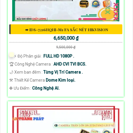
➠ IDS-7216HQHI-M1/FA SẮC NÉT HIKVISION
6,650,000 ₫
9,500,000 ₫
️⚡ Độ Phân giải :
FULL HD 1080P .
🏆 Công Nghệ Camera :
AHD CVI TVI BCS.
🌙 Xem ban đêm :
Từng Vị Trí Camera .
⚒ Thiết Kế Camera
Dome Kim loại.
️✤ Ưu Điểm :
Công Nghệ AI.