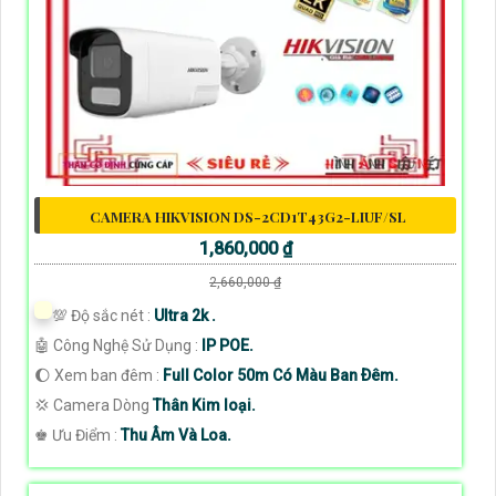
CAMERA HIKVISION DS-2CD1T43G2-LIUF/SL
1,860,000 ₫
2,660,000 ₫
💯 Độ sắc nét :
Ultra 2k .
🤖️ Công Nghệ Sử Dụng :
IP POE.
🌔 Xem ban đêm :
Full Color 50m Có Màu Ban Ðêm.
💢 Camera Dòng
Thân Kim loại.
️♚ Ưu Điểm :
Thu Âm Và Loa.