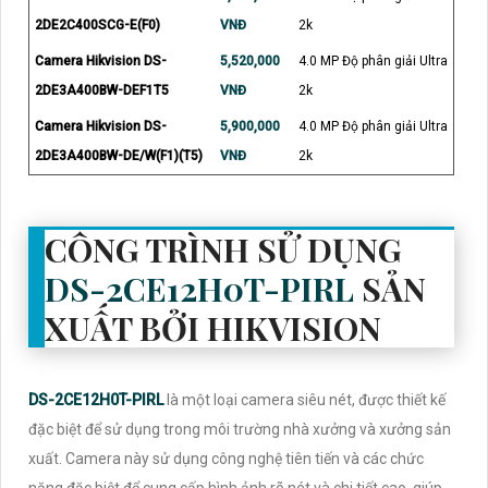
2DE2C400SCG-E(F0)
VNĐ
2k
Camera Hikvision DS-
5,520,000
4.0 MP Độ phân giải Ultra
2DE3A400BW-DEF1T5
VNĐ
2k
Camera Hikvision DS-
5,900,000
4.0 MP Độ phân giải Ultra
2DE3A400BW-DE/W(F1)(T5)
VNĐ
2k
CÔNG TRÌNH SỬ DỤNG
DS-2CE12H0T-PIRL
SẢN
XUẤT BỞI HIKVISION
DS-2CE12H0T-PIRL
là một loại camera siêu nét, được thiết kế
đặc biệt để sử dụng trong môi trường nhà xưởng và xưởng sản
xuất. Camera này sử dụng công nghệ tiên tiến và các chức