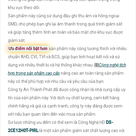
khu vực theo dõi.
Sản phẩm này cũng sử dụng đầu ghi thu âm và hồng ngoại
SMD, cho phép bạn ghi lại âm thanh trong quá trình giám sát
và giúp tăng thêm tính an toàn và bảo mật cho khu vực được
giám sát.
Ưu điểm nỗi bật hơn
sản phẩm này cũng tương thích với nhiều
chuẩn AHD, CVI, TVI và BCS, giúp bạn linh hoạt kết nối và sử
dụng với nhiều thiết bị và hệ thống khác nhau. 🎛
Cộng nghệ tích
hợp trong sản phẩm cao cấp
nâng cao an toàn rằng sản phẩm
này có thể phù hợp với nhu cầu và yêu cầu của bạn.
Công ty An Thành Phát đã được công nhận là nhà cung cấp uy
tín của sản phẩm này. Với dịch vụ chất lượng, cam kết hàng
chính hãng và giá cả cạnh tranh, công ty này đáng được xem
xét nếu bạn quan tâm đến việc mua sản phẩm.
Sơ lược những ưu đểm có thể xem là Công Nghệ HD
DS-
2CE12H0T-PIRL
là một sản phẩm giám sát chất lượng cao với