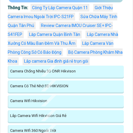
Thông Tin:
Công Ty Lắp Camera Quận 11
Giới Thiệu
Camera Imou Ngoài Trời IPC-S21FP
Sửa Chữa Máy Tính
Quận Tân Phú
Review Camera IMOU Cruiser SE+ IPC-
S41FEP
Lăp Camera Quận Bình Tân
Lắp Camera Nhà
Xưởng Có Màu Ban Đêm Và Thu Âm
Lắp Camera Văn
Phòng Công Sở Có Báo Động
Bộ Camera Phòng Khám Nha
Khoa
Lắp camera Gia đình giá rẻ trọn gói
Camera Chống Nhiễu 3D DNR Hikvison
Camera Có Thẻ Nhớ SD HIKVISION
Camera Wifi Hikvision
Lắp Camera Wifi Hikvision Giá Rẻ
Camera Wifi 360 Ngoài Trời