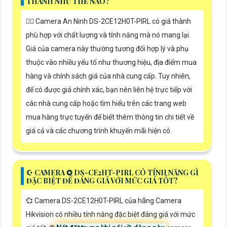
THÀNH NHƯ THẾ NÀO?
❤️‍💋‍ Camera An Ninh DS-2CE12H0T-PIRL có giá thành
phù hợp với chất lượng và tính năng mà nó mang lại.
Giá của camera này thường tương đối hợp lý và phụ
thuộc vào nhiều yếu tố như thương hiệu, địa điểm mua
hàng và chính sách giá của nhà cung cấp. Tuy nhiên,
để có được giá chính xác, bạn nên liên hệ trực tiếp với
các nhà cung cấp hoặc tìm hiểu trên các trang web
mua hàng trực tuyến để biết thêm thông tin chi tiết về
giá cả và các chương trình khuyến mãi hiện có.
☪ CAMERA ✪ DS-CE2HT-PIRL CÓ TÍNH NĂNG GÌ
ĐẶC BIỆT ĐỂ ĐÁNG GIÁ VỚI MỨC GIÁ TỐT?
💞 Camera DS-2CE12H0T-PIRL của hãng Camera
Hikvision có nhiều tính năng đặc biệt đáng giá với mức