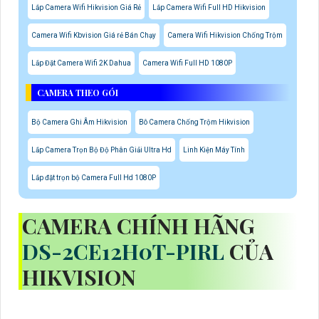
Lắp Camera Wifi Hikvision Giá Rẻ
Lắp Camera Wifi Full HD Hikvision
Camera Wifi Kbvision Giá rẻ Bán Chạy
Camera Wifi Hikvision Chống Trộm
Lắp Đặt Camera Wifi 2K Dahua
Camera Wifi Full HD 1080P
CAMERA THEO GÓI
Bộ Camera Ghi Âm Hikvision
Bô Camera Chống Trộm Hikvision
Lắp Camera Trọn Bộ Độ Phân Giải Ultra Hd
Linh Kiện Máy Tính
Lắp đặt trọn bộ Camera Full Hd 1080P
CAMERA CHÍNH HÃNG
DS-2CE12H0T-PIRL
CỦA
HIKVISION