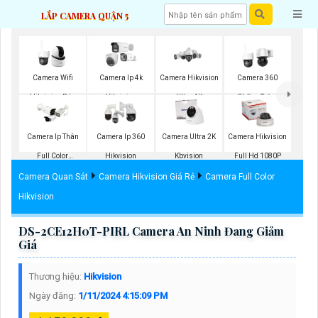
LẮP CAMERA QUẬN 5
Camera Wifi
Camera Ip 4k
Camera Hikvision
Camera 360
Hikvision Báo
Hikvision
Ultra 4K
Chống Trộm
Động
Hikvision
Camera Ip Thân
Camera Ip 360
Camera Ultra 2K
Camera Hikvision
Full Color
Hikvision
Kbvision
Full Hd 1080P
Hikvision
Camera Quan Sát
Camera Hikvision Giá Rẻ
Camera Full Color
Hikvision
DS-2CE12H0T-PIRL Camera An Ninh Đang Giảm
Giá
Thương hiệu:
Hikvision
Ngày đăng:
1/11/2024 4:15:09 PM