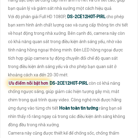
năng đặc biệt để cung cấp hình ảnh rõ nét và chi tiết cao, giúp
bạn quản lý và giám sát nhà xưởng một cách hiệu quả.
Với độ phân giải Full HD 1080P,
DS-2CE12H0T-PIRL
cho phép
bạn xem hình ảnh chất lượng cao và cung cấp thông tin chi tiết
về hoạt động trong nhà xưởng. Bên cạnh đó, camera này còn
có khả năng quan sát trong điều kiện ánh sáng yếu, nhờ vào
tính năng hồng ngoại thông minh. Đèn LED hồng ngoại được
tích hợp giúp camera tự động chuyển đổi chế độ quan sát
trong điều kiện ánh sáng yếu và cho phép bạn quan sát ở
khoảng cách xa đến 20-30 mét.
Ưu điểm nỗi bật hơn
DS-2CE12H0T-PIRL
còn có khả năng
chống ngược sáng, giúp giảm các hiện tượng gây mờ, mắt
chim trong quá trình quay video. Công nghệ mới được hãng
ứng dụng vào từng chi tiết
Hoàn toàn tin tưởng
rằng bạn sẽ
nhìn thấy rõ ràng ngay cả trong các điều kiện ánh sáng không
đồng đều trong nhà xưởng.
Camera này cũng được thiết kế để chống sốc, chống thấm