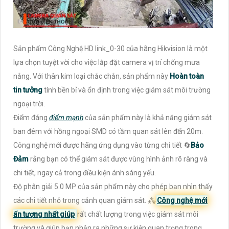
Sản phẩm Công Nghệ HD link_0-30 của hãng Hikvision là một
lựa chọn tuyệt vời cho việc lắp đặt camera vị trí chống mưa
nắng. Với thân kim loại chắc chắn, sản phẩm này
Hoàn toàn
tin tưởng
tính bền bỉ và ổn định trong việc giám sát môi trường
ngoại trời.
Điểm đáng
điểm mạnh
của sản phẩm này là khả năng giám sát
ban đêm với hồng ngoại SMD có tầm quan sát lên đến 20m.
Công nghệ mới được hãng ứng dụng vào từng chi tiết 🔄
Bảo
Đảm
rằng bạn có thể giám sát được vùng hình ảnh rõ ràng và
chi tiết, ngay cả trong điều kiện ánh sáng yếu.
Độ phân giải 5.0 MP của sản phẩm này cho phép bạn nhìn thấy
các chi tiết nhỏ trong cảnh quan giám sát. ⁂
Công nghệ mới
ấn tượng nhất giúp
rất chất lượng trong việc giám sát môi
trường và giúp bạn nhận ra những sự kiện quan trọng trong