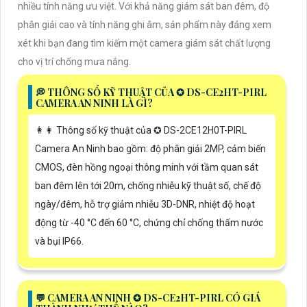
nhiều tính năng ưu việt. Với khả năng giám sát ban đêm, độ
phân giải cao và tính năng ghi âm, sản phẩm này đáng xem
xét khi bạn đang tìm kiếm một camera giám sát chất lượng
cho vị trí chống mưa nắng.
️💭 THÔNG SỐ KỸ THUẬT CỦA ✪ DS-CE2HT-PIRL
CAMERA AN NINH LÀ GÌ?
️👩‍👩 Thông số kỹ thuật của ✪ DS-2CE12H0T-PIRL
Camera An Ninh bao gồm: độ phân giải 2MP, cảm biến
CMOS, đèn hồng ngoại thông minh với tầm quan sát
ban đêm lên tới 20m, chống nhiễu kỹ thuật số, chế độ
ngày/đêm, hỗ trợ giảm nhiễu 3D-DNR, nhiệt độ hoạt
động từ -40 °C đến 60 °C, chứng chỉ chống thấm nước
và bụi IP66.
️💬 CAMERA AN NINH ✪ DS-CE2HT-PIRL CÓ GIÁ