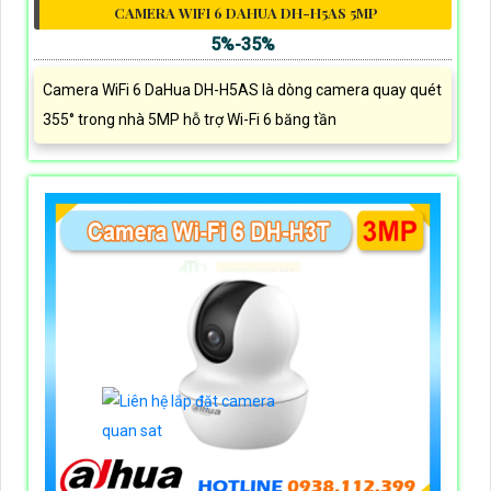
CAMERA WIFI 6 DAHUA DH-H5AS 5MP
5%-35%
Camera WiFi 6 DaHua DH-H5AS là dòng camera quay quét
355° trong nhà 5MP hỗ trợ Wi-Fi 6 băng tần