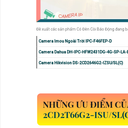
Đề xuất các sản phẩm Có Đèn Còi Báo Động đang b
Camera Imou Ngoài Trời IPC-F46FEP-D
Camera Dahua DH-IPC-HFW2431DG-4G-SP-LA-
Camera Hikvision DS-2CD2646G2-IZSU/SL(C)
NHỮNG ƯU ĐIỂM CỦ
2CD2T66G2-ISU/SL(