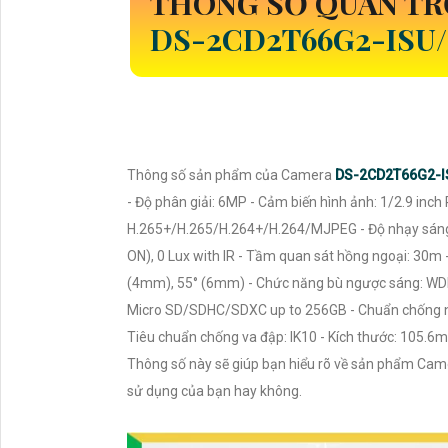
THÔNG SỐ QUAN TR
DS-2CD2T66G2-ISU/
Thông số sản phẩm của Camera
DS-2CD2T66G2-I
- Độ phân giải: 6MP - Cảm biến hình ảnh: 1/2.9 in
H.265+/H.265/H.264+/H.264/MJPEG - Độ nhạy sáng: 
ON), 0 Lux with IR - Tầm quan sát hồng ngoại: 30
(4mm), 55° (6mm) - Chức năng bù ngược sáng: WDR
Micro SD/SDHC/SDXC up to 256GB - Chuẩn chống nước
Tiêu chuẩn chống va đập: IK10 - Kích thước: 105.
Thông số này sẽ giúp bạn hiểu rõ về sản phẩm Ca
sử dụng của bạn hay không.