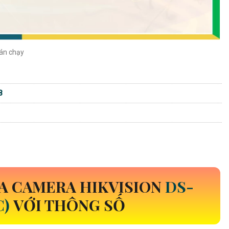
án chạy
B
A CAMERA HIKVISION
DS-
C)
VỚI THÔNG SỐ