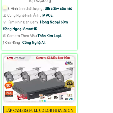
10,182,000 ₫
☀️ Hình ảnh chất lượng :
Ultra 2k+ sắc nét .
🕉️ Công Nghệ Hình Ảnh :
IP POE.
💡 Tầm Nhìn Ban Đêm :
Hồng Ngoại 60m
Hồng Ngoại Smart IR.
🎼️ Camera Theo Mẫu
Thân Kim Loại.
️ƒ Khả Năng :
Công Nghệ AI.
LẮP CAMERA FULL COLOR HIKVISION