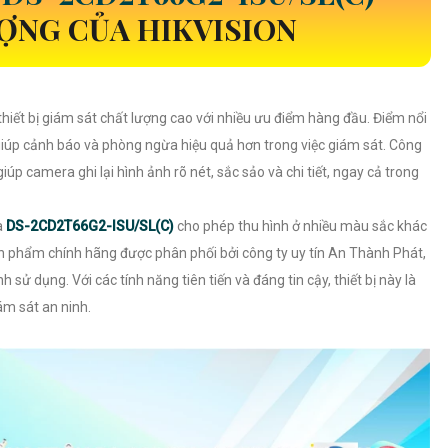
ỢNG CỦA HIKVISION
thiết bị giám sát chất lượng cao với nhiều ưu điểm hàng đầu. Điểm nổi
giúp cảnh báo và phòng ngừa hiệu quả hơn trong việc giám sát. Công
 camera ghi lại hình ảnh rõ nét, sắc sảo và chi tiết, ngay cả trong
a
DS-2CD2T66G2-ISU/SL(C)
cho phép thu hình ở nhiều màu sắc khác
ản phẩm chính hãng được phân phối bởi công ty uy tín An Thành Phát,
 sử dụng. Với các tính năng tiên tiến và đáng tin cậy, thiết bị này là
ám sát an ninh.