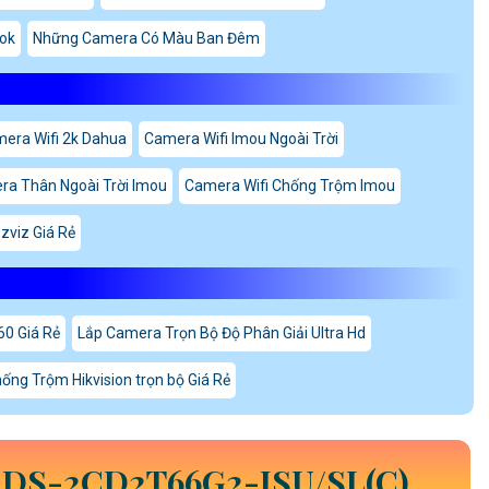
tok
Những Camera Có Màu Ban Đêm
mera Wifi 2k Dahua
Camera Wifi Imou Ngoài Trời
ra Thân Ngoài Trời Imou
Camera Wifi Chống Trộm Imou
zviz Giá Rẻ
0 Giá Rẻ
Lắp Camera Trọn Bộ Độ Phân Giải Ultra Hd
ng Trộm Hikvision trọn bộ Giá Rẻ
N
DS-2CD2T66G2-ISU/SL(C)