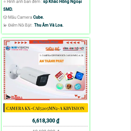
⭐ Hình ảnh ban đêm :
sp Khác Hồng Ngoại
SMD.
🎲 Mẫu Camera
Cube.
️💫 Điểm Nỗi Bật :
Thu Âm Và Loa.
CAMERA KX-CAI5205MN2-A KBVISION
6,618,300 ₫