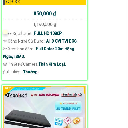
GIA RE
850,000 ₫
1,190,000 ₫
️👀 Độ sắc nét :
FULL HD 1080P .
⚒ Công Nghệ Sử Dụng :
AHD CVI TVI BCS.
🔦 Xem ban đêm :
Full Color 20m Hồng
Ngoại SMD.
🐜 Thiết Kế Camera
Thân Kim Loại.
️ƒ Ưu Điểm :
Thường.