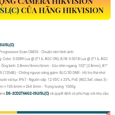
ỌNG CAMERA HIKVISION
SL(C)
CỦA HÃNG HIKVISION
SU/SL(C)
:
ch Progressive Scan CMOS - Chuẩn nén hình ảnh:
Color: 0.0089 Lux @ (F1.6, AGC ON), B/W: 0.0018 Lux @ (F1.6, AGC
m - Ống kính: 2.8mm/4mm/6mm - Góc nhìn ngang: 102° (2.8mm), 81°
 (120dB) - Chống ngược sáng giảm: BLC/3D DNR - Hỗ trợ thẻ nhớ:
 và bụi: IP67 - Nguồn cấp: 12 VDC ± 25%, PoE (802.3af, class 3) -
6mm × 105.6mm × 264 3mm - Trọng lượng: 1000g
mera
DS-2CD2T66G2-ISU/SL(C)
và quyết định có phù hợp với nhu cầu