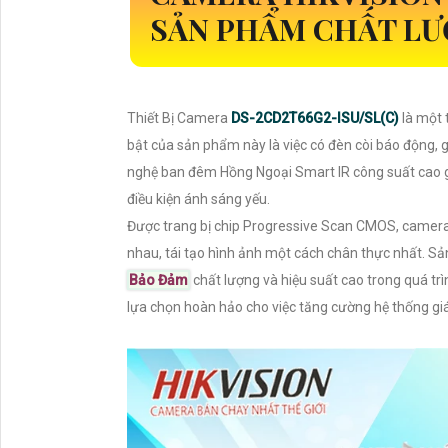
SẢN PHẨM CHẤT LƯ
Thiết Bị Camera
DS-2CD2T66G2-ISU/SL(C)
là một 
bật của sản phẩm này là việc có đèn còi báo động, 
nghệ ban đêm Hồng Ngoại Smart IR công suất cao giúp
điều kiện ánh sáng yếu.
Được trang bị chip Progressive Scan CMOS, camer
nhau, tái tạo hình ảnh một cách chân thực nhất. S
Bảo Đảm
chất lượng và hiệu suất cao trong quá trình
lựa chọn hoàn hảo cho việc tăng cường hệ thống gi