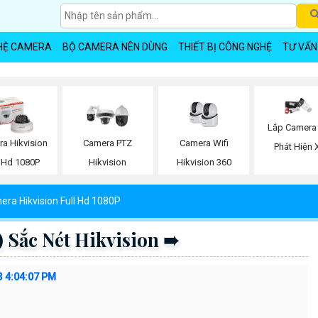
HỆ CAMERA
BỘ CAMERA NÊN DÙNG
THIẾT BỊ CÔNG NGHỆ
TƯ VẤN
Lắp Camera
Camera Wifi
a Hikvision
Camera PTZ
Phát Hiện 
Hikvision 360
l Hd 1080P
Hikvision
ra Hikvision Full Hd 1080P
Sắc Nét Hikvision ➠
3 4:04:07 PM