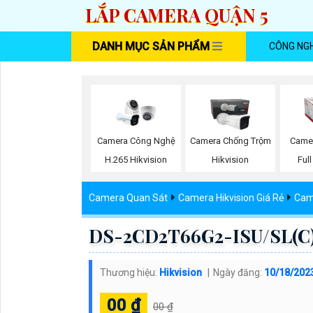
LẮP CAMERA QUẬN 5
DANH MỤC SẢN PHẨM
CÔNG NG
Camera Công Nghệ
Camera Chống Trộm
Camer
H.265 Hikvision
Hikvision
Ful
Camera Quan Sát
Camera Hikvision Giá Rẻ
Came
DS-2CD2T66G2-ISU/SL(C) 
Thương hiệu:
Hikvision
Ngày đăng:
10/18/202
00 ₫
00 ₫