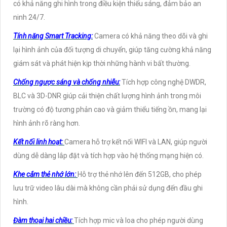
có khả năng ghi hình trong điều kiện thiếu sáng, đảm bảo an
ninh 24/7.
Tính năng Smart Tracking:
Camera có khả năng theo dõi và ghi
lại hình ảnh của đối tượng di chuyển, giúp tăng cường khả năng
giám sát và phát hiện kịp thời những hành vi bất thường.
Chống ngược sáng và chống nhiễu:
Tích hợp công nghệ DWDR,
BLC và 3D-DNR giúp cải thiện chất lượng hình ảnh trong môi
trường có độ tương phản cao và giảm thiểu tiếng ồn, mang lại
hình ảnh rõ ràng hơn.
Kết nối linh hoạt:
Camera hỗ trợ kết nối WIFI và LAN, giúp người
dùng dễ dàng lắp đặt và tích hợp vào hệ thống mạng hiện có.
Khe cắm thẻ nhớ lớn:
Hỗ trợ thẻ nhớ lên đến 512GB, cho phép
lưu trữ video lâu dài mà không cần phải sử dụng đến đầu ghi
hình.
Đàm thoại hai chiều:
Tích hợp mic và loa cho phép người dùng