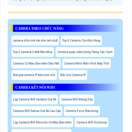
CAMERA THEO CHỨC NĂNG
camera nhìn mã vận đơn nét nhất
Top 5 Camera Cho Kho Hàng
Top 5 Camera 2 Mắt Nên Mua
Camera quay video Đóng Hàng Cận Cảnh
Camera Có Màu Ban Đêm Siêu Nét
Camera Nhìn Màn Hình Máy Tính
Báo giá camera IP kbvision mới
Báo Giá Camera IP
CAMERA KẾT NỐI WIFI
Lắp Camera Wifi Vantech Giá Rẻ
Camera Wifi Không Dây
Camera Wifi Dahua Giá Rẻ Cao Cấp
Camera Ezviz Báo Động
Lắp Camera Wifi Kbvision Có Màu Ban Đêm
Camera Wifi Visioncop