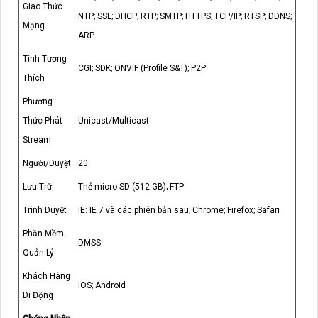
Giao Thức
NTP; SSL; DHCP; RTP; SMTP; HTTPS; TCP/IP; RTSP; DDNS;
Mạng
ARP
Tính Tương
CGI; SDK; ONVIF (Profile S&T); P2P
Thích
Phương
Thức Phát
Unicast/Multicast
Stream
Người/Duyệt
20
Lưu Trữ
Thẻ micro SD (512 GB); FTP
Trình Duyệt
IE: IE 7 và các phiên bản sau; Chrome; Firefox; Safari
Phần Mềm
DMSS
Quản Lý
Khách Hàng
iOS; Android
Di Động