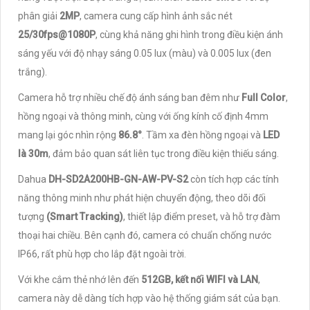
phân giải
2MP
, camera cung cấp hình ảnh sắc nét
25/30fps@1080P
, cùng khả năng ghi hình trong điều kiện ánh
sáng yếu với độ nhạy sáng 0.05 lux (màu) và 0.005 lux (đen
trắng).
Camera hỗ trợ nhiều chế độ ánh sáng ban đêm như
Full Color
,
hồng ngoại và thông minh, cùng với ống kính cố định 4mm
mang lại góc nhìn rộng
86.8°
. Tầm xa đèn hồng ngoại và
LED
là 30m
, đảm bảo quan sát liên tục trong điều kiện thiếu sáng.
Dahua
DH-SD2A200HB-GN-AW-PV-S2
còn tích hợp các tính
năng thông minh như phát hiện chuyển động, theo dõi đối
tượng
(Smart Tracking)
, thiết lập điểm preset, và hỗ trợ đàm
thoại hai chiều. Bên cạnh đó, camera có chuẩn chống nước
IP66, rất phù hợp cho lắp đặt ngoài trời.
Với khe cắm thẻ nhớ lên đến
512GB, kết nối WIFI và LAN
,
camera này dễ dàng tích hợp vào hệ thống giám sát của bạn.