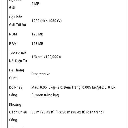
2 MP
Giải
Độ Phân
1920 (H) × 1080 (V)
Giải Tối Đa
ROM
128 MB
RAM
128 MB
Tốc Độ Kết
1/3 s–1/100,000 s
Nối Điện Tử
Hệ Thống
Progressive
Quét
Độ Nhạy
Màu: 0.05 lux@F2.0; Đen/Trắng: 0.005 lux@F2.0; 0 lux
Sáng
(IR/đèn trắng bật)
Khoảng
Cách Chiếu
30 m (98.42 ft) (IR); 30 m (98.42 ft) (đèn trắng)
Sáng