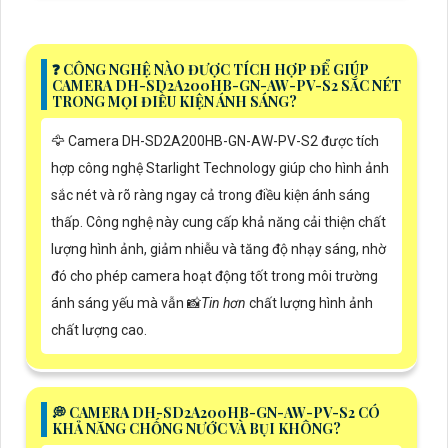
️❓ CÔNG NGHỆ NÀO ĐƯỢC TÍCH HỢP ĐỂ GIÚP
CAMERA DH-SD2A200HB-GN-AW-PV-S2 SẮC NÉT
TRONG MỌI ĐIỀU KIỆN ÁNH SÁNG?
🦅 Camera DH-SD2A200HB-GN-AW-PV-S2 được tích
hợp công nghệ Starlight Technology giúp cho hình ảnh
sắc nét và rõ ràng ngay cả trong điều kiện ánh sáng
thấp. Công nghệ này cung cấp khả năng cải thiện chất
lượng hình ảnh, giảm nhiễu và tăng độ nhạy sáng, nhờ
đó cho phép camera hoạt động tốt trong môi trường
ánh sáng yếu mà vẫn 📸
Tin hơn
chất lượng hình ảnh
chất lượng cao.
️💭 CAMERA DH-SD2A200HB-GN-AW-PV-S2 CÓ
KHẢ NĂNG CHỐNG NƯỚC VÀ BỤI KHÔNG?