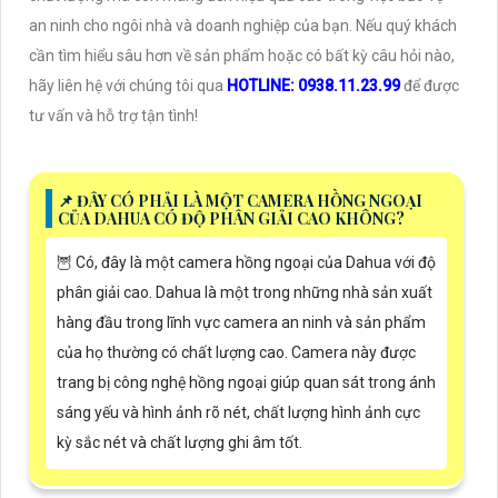
an ninh cho ngôi nhà và doanh nghiệp của bạn. Nếu quý khách
cần tìm hiểu sâu hơn về sản phẩm hoặc có bất kỳ câu hỏi nào,
hãy liên hệ với chúng tôi qua
HOTLINE: 0938.11.23.99
để được
tư vấn và hỗ trợ tận tình!
📌 ĐÂY CÓ PHẢI LÀ MỘT CAMERA HỒNG NGOẠI
CỦA DAHUA CÓ ĐỘ PHÂN GIẢI CAO KHÔNG?
🦉 Có, đây là một camera hồng ngoại của Dahua với độ
phân giải cao. Dahua là một trong những nhà sản xuất
hàng đầu trong lĩnh vực camera an ninh và sản phẩm
của họ thường có chất lượng cao. Camera này được
trang bị công nghệ hồng ngoại giúp quan sát trong ánh
sáng yếu và hình ảnh rõ nét, chất lượng hình ảnh cực
kỳ sắc nét và chất lượng ghi âm tốt.