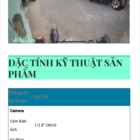
ĐẶC TÍNH KỸ THUẬT SẢN
PHẨM
Thông Số
Chi Tiết
Kỹ Thuật
Camera
Cảm Biến
1/2.8" CMOS
Ảnh
Độ Phân