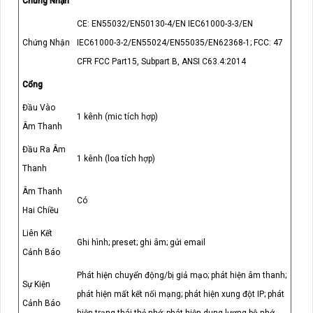
Chứng Nhận
CE: EN55032/EN50130-4/EN IEC61000-3-3/EN
Chứng Nhận
IEC61000-3-2/EN55024/EN55035/EN62368-1; FCC: 47
CFR FCC Part15, Subpart B, ANSI C63.4:2014
Cổng
Đầu Vào
1 kênh (mic tích hợp)
Âm Thanh
Đầu Ra Âm
1 kênh (loa tích hợp)
Thanh
Âm Thanh
Có
Hai Chiều
Liên Kết
Ghi hình; preset; ghi âm; gửi email
Cảnh Báo
Phát hiện chuyển động/bị giả mạo; phát hiện âm thanh;
Sự Kiện
phát hiện mất kết nối mạng; phát hiện xung đột IP; phát
Cảnh Báo
hiện trạng thái thẻ nhớ; phát hiện dung lượng bộ nhớ