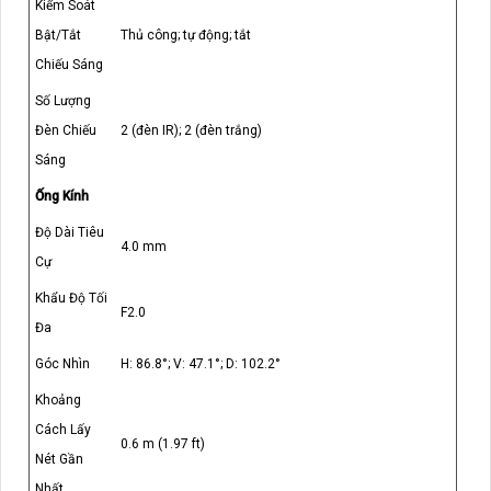
Kiểm Soát
Bật/Tắt
Thủ công; tự động; tắt
Chiếu Sáng
Số Lượng
Đèn Chiếu
2 (đèn IR); 2 (đèn trắng)
Sáng
Ống Kính
Độ Dài Tiêu
4.0 mm
Cự
Khẩu Độ Tối
F2.0
Đa
Góc Nhìn
H: 86.8°; V: 47.1°; D: 102.2°
Khoảng
Cách Lấy
0.6 m (1.97 ft)
Nét Gần
Nhất