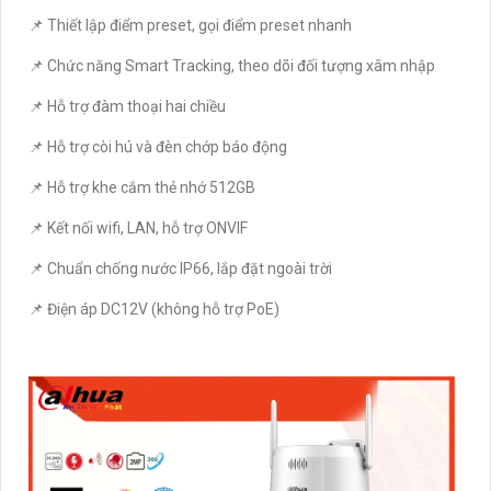
📌 Thiết lập điểm preset, gọi điểm preset nhanh
📌 Chức năng Smart Tracking, theo dõi đối tượng xâm nhập
📌 Hỗ trợ đàm thoại hai chiều
📌 Hỗ trợ còi hú và đèn chớp báo động
📌 Hỗ trợ khe cắm thẻ nhớ 512GB
📌 Kết nối wifi, LAN, hỗ trợ ONVIF
📌 Chuẩn chống nước IP66, lắp đặt ngoài trời
📌 Điện áp DC12V (không hỗ trợ PoE)