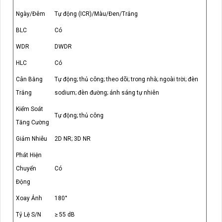
Ngày/Đêm
Tự động (ICR)/Màu/Đen/Trắng
BLC
Có
WDR
DWDR
HLC
Có
Cân Bằng
Tự động; thủ công; theo dõi; trong nhà; ngoài trời; đèn
Trắng
sodium; đèn đường; ánh sáng tự nhiên
Kiểm Soát
Tự động; thủ công
Tăng Cường
Giảm Nhiễu
2D NR; 3D NR
Phát Hiện
Chuyển
Có
Động
Xoay Ảnh
180°
Tỷ Lệ S/N
≥ 55 dB