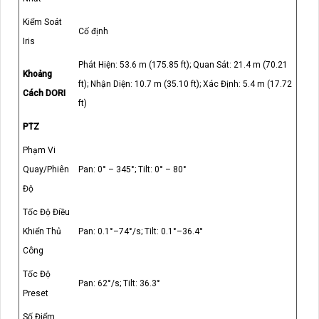
Kiểm Soát
Cố định
Iris
Phát Hiện: 53.6 m (175.85 ft); Quan Sát: 21.4 m (70.21
Khoảng
ft); Nhận Diện: 10.7 m (35.10 ft); Xác Định: 5.4 m (17.72
Cách DORI
ft)
PTZ
Phạm Vi
Quay/Phiên
Pan: 0° – 345°; Tilt: 0° – 80°
Độ
Tốc Độ Điều
Khiển Thủ
Pan: 0.1°–74°/s; Tilt: 0.1°–36.4°
Công
Tốc Độ
Pan: 62°/s; Tilt: 36.3°
Preset
Số Điểm