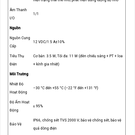
Âm Thanh
1/1
I/O
Nguồn
Nguồn Cung
12 VDC/1.5 A±10%
Cấp
Tiêu Thụ
Cơ bản: 3.5 W; Tối đa: 11 W (đèn chiếu sáng + PT + loa
Điện
+ kính gia nhiệt)
Môi Trường
Nhiệt Độ
–30 °C đến +55 °C (–22 °F đến +131 °F)
Hoạt Động
Độ Ẩm Hoạt
≤ 95%
Động
IP66, chống sét TVS 2000 V; bảo vệ chống sét; bảo vệ
Bảo Vệ
quá dòng điện