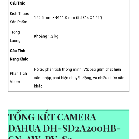
Cấu Trúc
Kích Thước
140.5 mm × Φ111.0 mm (5.53" × Φ4.45")
Sản Phẩm
Trọng
Khoảng 1.2 kg
Lượng
Các Tính
Năng Khác
Hỗ trợ phân tích thông minh IVS; bao gồm phát hiện
Phân Tích
xâm nhập, phát hiện chuyển động, và nhiều chức năng
Video
khác
TỔNG KẾT CAMERA
DAHUA DH-SD2A200HB-
GN-AW-PV-S2