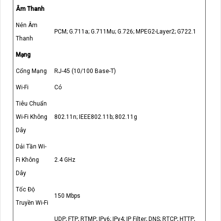
Âm Thanh
Nén Âm
PCM; G.711a; G.711Mu; G.726; MPEG2-Layer2; G722.1
Thanh
Mạng
Cổng Mạng
RJ-45 (10/100 Base-T)
Wi-Fi
Có
Tiêu Chuẩn
Wi-Fi Không
802.11n; IEEE802.11b; 802.11g
Dây
Dải Tần Wi-
Fi Không
2.4 GHz
Dây
Tốc Độ
150 Mbps
Truyền Wi-Fi
UDP; FTP; RTMP; IPv6; IPv4; IP Filter; DNS; RTCP; HTTP;