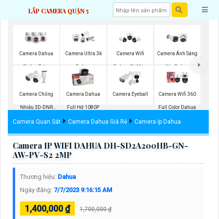
LẮP CAMERA QUẬN 5
Camera Dahua
Camera Ultra 3k
Camera Wifi
Camera Ánh Sáng
Chống Trộm
Dahua
Dahua Có Màu
Kép Dahua
Ban Đêm
Camera Chống
Camera Dahua
Camera Eyeball
Camera Wifi 360
Nhiễu 3D-DNR
Full Hd 1080P
Full Color Dahua
Dahua
Camera Quan Sát
Camera Dahua Giá Rẻ
Camera Ip Dahua
Camera IP WIFI DAHUA DH-SD2A200HB-GN-
AW-PV-S2 2MP
Thương hiệu:
Dahua
Ngày đăng:
7/7/2023 9:16:15 AM
1,400,000 ₫
1,700,000 ₫