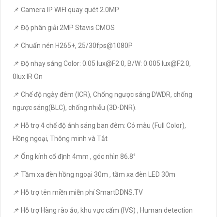
📌 Camera IP WIFI quay quét 2.0MP
📌 Độ phân giải 2MP Stavis CMOS
📌 Chuẩn nén H265+, 25/30fps@1080P
📌 Độ nhạy sáng Color: 0.05 lux@F2.0, B/W: 0.005 lux@F2.0,
0lux IR On
📌 Chế độ ngày đêm (ICR), Chống ngược sáng DWDR, chống
ngược sáng(BLC), chống nhiễu (3D-DNR).
📌 Hỗ trợ 4 chế độ ánh sáng ban đêm: Có màu (Full Color),
Hồng ngoại, Thông minh và Tắt
📌 Ống kính cố định 4mm , góc nhìn 86.8°
📌 Tầm xa đèn hồng ngoại 30m , tầm xa đèn LED 30m
📌 Hỗ trợ tên miền miễn phí SmartDDNS.TV
📌 Hỗ trợ Hàng rào ảo, khu vực cấm (IVS) , Human detection