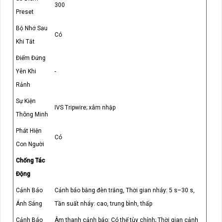
300
Preset
Bộ Nhớ Sau
Có
Khi Tắt
Điểm Đứng
Yên Khi
-
Rảnh
Sự Kiện
IVS Tripwire; xâm nhập
Thông Minh
Phát Hiện
Có
Con Người
Chống Tác
Động
Cảnh Báo
Cảnh báo bằng đèn trắng, Thời gian nháy: 5 s–30 s,
Ánh Sáng
Tần suất nháy: cao, trung bình, thấp
Cảnh Báo
Âm thanh cảnh báo: Có thể tùy chỉnh; Thời gian cảnh