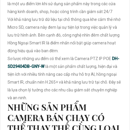
là một ưu điểm lớn khi sử dụng sản phẩm này trong các cửa
hàng kinh doanh, shop, hoặc công trình cần giám sát 24/7
Với khả năng lưu trữ dữ liệu tại chỗ thông qua khe cắm thẻ nhớ
Micro SD, camera này đem lại sự tiện lợi trong việc quản lý và
lưu trữ hình ảnh. Bên cạnh đó, công nghệ nhìn đêm chất lượng
Hồng Ngoại Smart IR là điểm nhấn nổi bật giúp camera hoạt
động hiệu quả vào ban đêm.
Sơ lược những ưu đểm có thể xem là Camera PTZ IP POE
DH-
SD29404DB-GNY-W
là một sản phẩm chất lượng, hiện đại và
tiện ích với nhiều tính năng cao cấp như hỗ trợ AI, hồng ngoại
Smart IR, chuẩn nén H.265+ và khả năng lưu trữ tại chỗ. Đây sẽ
là lựa chọn lý tưởng cho các nhu cầu giám sát chuyên nghiệp
và an ninh.
NHỮNG SẢN PHẨM
CAMERA BÁN CHẠY CÓ
THỂ THAY THẾ CÙNG LOẠI