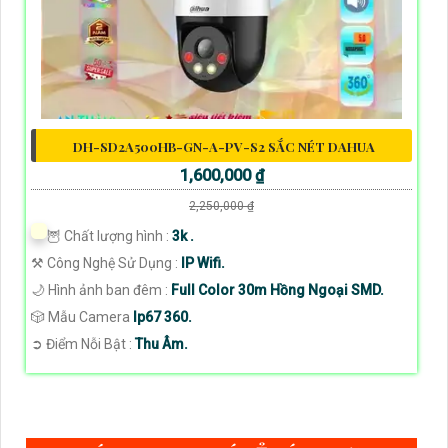
DH-SD2A500HB-GN-A-PV-S2 SẮC NÉT DAHUA
1,600,000 ₫
2,250,000 ₫
🦉 Chất lượng hình :
3k .
⚒ Công Nghệ Sử Dụng :
IP Wifi.
🌙 Hình ảnh ban đêm :
Full Color 30m Hồng Ngoại SMD.
🎲 Mẫu Camera
Ip67 360.
️➲ Điểm Nỗi Bật :
Thu Âm.