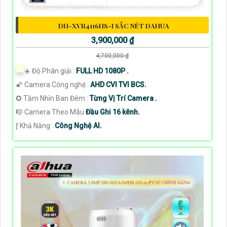
DH-XVR4116HS-I SẮC NÉT DAHUA
3,900,000 ₫
4,700,000 ₫
☀️ Độ Phân giải :
FULL HD 1080P .
🌠 Camera Công nghệ :
AHD CVI TVI BCS.
✪ Tầm Nhìn Ban Đêm :
Từng Vị Trí Camera .
🎼️ Camera Theo Mẫu
Đầu Ghi 16 kênh.
️ƒ Khả Năng :
Công Nghệ AI.