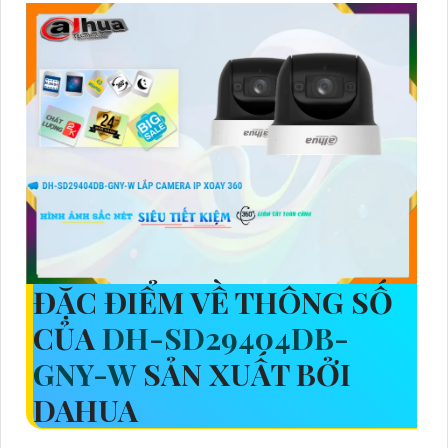
ĐẶC ĐIỂM VỀ THÔNG SỐ
CỦA
DH-SD29404DB-
GNY-W
SẢN XUẤT BỞI
DAHUA