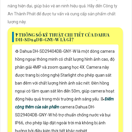
năng hiện đại, giúp bảo vệ an ninh hiệu quả. Hãy đến Công ty
An Thành Phát để được tư vấn và cung cấp sản phẩm chất
lượng này.
❓ THÔNG SỐ KỸ THUẬT CHI TIẾT CỦA DAHUA
DH-SD94DB-GNY-W LÀ GÌ?
♻️ Dahua DH-SD29404DB-GNY-W là một dòng camera
hồng ngoại thông minh có chất lượng hình ảnh cao, độ
phân giải 4MP và zoom quang học 4X. Camera này
được trang bị công nghệ Starlight cho phép quan sát
ban đêm với chất lượng hình ảnh sắc nét. Đèn hồng
ngoại có tầm quan sát lên đến 50m, giúp camera hoạt
động hiệu quả trong môi trường ánh sáng yếu. 📝
Điểm
cộng thêm của sản phẩm
camera Dahua DH-
SD29404DB-GNY-W hỗ trợ chuẩn chống nước và bụi
IP66, cho phép lắp đặt ngoài trời mà không bị ảnh
hưởng bởi điều kiện thời tiết khắc nghiệt.