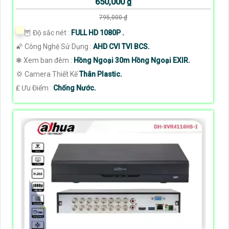
650,000 ₫
795,000 ₫
🦉 Độ sắc nét :
FULL HD 1080P .
🌠 Công Nghệ Sử Dụng :
AHD CVI TVI BCS.
❃ Xem ban đêm :
Hồng Ngoại 30m Hồng Ngoại EXIR.
💢 Camera Thiết Kế
Thân Plastic.
️₤ Ưu Điểm :
Chống Nước.