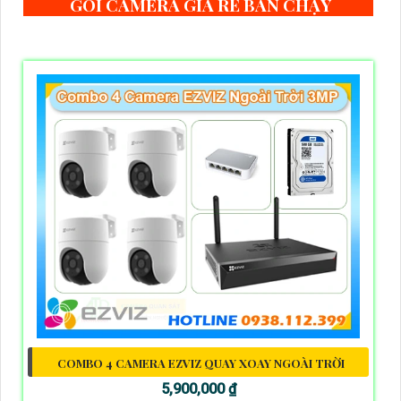
GÓI CAMERA GIÁ RẺ BÁN CHẠY
COMBO 4 CAMERA EZVIZ QUAY XOAY NGOÀI TRỜI
5,900,000 ₫