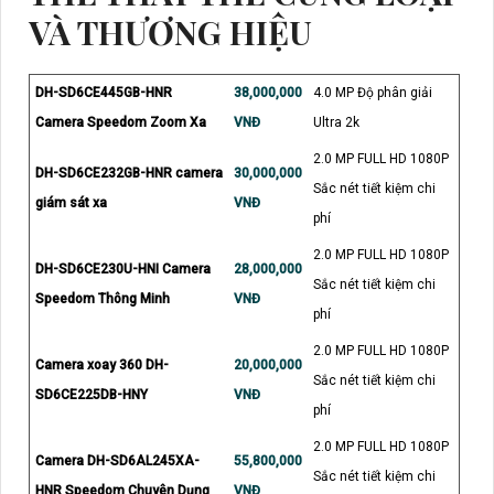
VÀ THƯƠNG HIỆU
DH-SD6CE445GB-HNR
38,000,000
4.0 MP Độ phân giải
Camera Speedom Zoom Xa
VNĐ
Ultra 2k
2.0 MP FULL HD 1080P
DH-SD6CE232GB-HNR camera
30,000,000
Sắc nét tiết kiệm chi
giám sát xa
VNĐ
phí
2.0 MP FULL HD 1080P
DH-SD6CE230U-HNI Camera
28,000,000
Sắc nét tiết kiệm chi
Speedom Thông Minh
VNĐ
phí
2.0 MP FULL HD 1080P
Camera xoay 360 DH-
20,000,000
Sắc nét tiết kiệm chi
SD6CE225DB-HNY
VNĐ
phí
2.0 MP FULL HD 1080P
Camera DH-SD6AL245XA-
55,800,000
Sắc nét tiết kiệm chi
HNR Speedom Chuyên Dụng
VNĐ