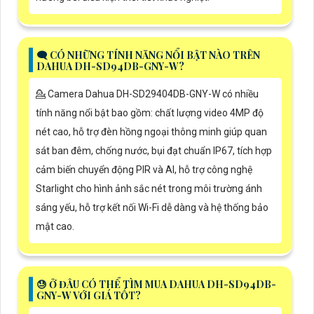
🗨️ CÓ NHỮNG TÍNH NĂNG NỔI BẬT NÀO TRÊN
DAHUA DH-SD94DB-GNY-W?
💁 Camera Dahua DH-SD29404DB-GNY-W có nhiều
tính năng nổi bật bao gồm: chất lượng video 4MP độ
nét cao, hỗ trợ đèn hồng ngoại thông minh giúp quan
sát ban đêm, chống nước, bụi đạt chuẩn IP67, tích hợp
cảm biến chuyển động PIR và AI, hỗ trợ công nghệ
Starlight cho hình ảnh sắc nét trong môi trường ánh
sáng yếu, hỗ trợ kết nối Wi-Fi dễ dàng và hệ thống bảo
mật cao.
😓 Ở ĐÂU CÓ THỂ TÌM MUA DAHUA DH-SD94DB-
GNY-W VỚI GIÁ TỐT?