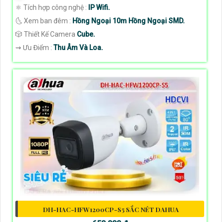
⚛️ Tích hợp công nghệ :
IP Wifi.
🌜 Xem ban đêm :
Hồng Ngoại 10m Hồng Ngoại SMD.
🎲 Thiết Kế Camera
Cube.
️⇝ Ưu Điểm :
Thu Âm Và Loa.
DH-HAC-HFW1200CP-S5 SẮC NÉT DAHUA