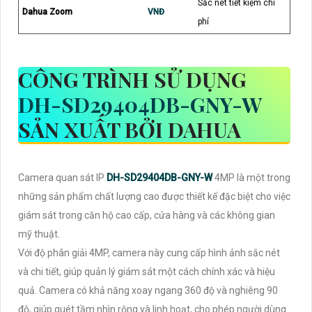
Sắc nét tiết kiệm chi
Dahua Zoom
VNĐ
phí
CÔNG TRÌNH SỬ DỤNG
DH-SD29404DB-GNY-W
SẢN XUẤT BỞI DAHUA
Camera quan sát IP
DH-SD29404DB-GNY-W
4MP là một trong
những sản phẩm chất lượng cao được thiết kế đặc biệt cho việc
giám sát trong căn hộ cao cấp, cửa hàng và các không gian
mỹ thuật.
Với độ phân giải 4MP, camera này cung cấp hình ảnh sắc nét
và chi tiết, giúp quản lý giám sát một cách chính xác và hiệu
quả. Camera có khả năng xoay ngang 360 độ và nghiêng 90
độ, giúp quét tầm nhìn rộng và linh hoạt, cho phép người dùng