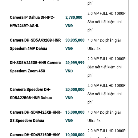
phí
2.0 MP FULL HD 1080P
Camera IP Dahua DH-IPC-
2,780,000
Sắc nét tiết kiệm chi
HFW2249T-AS-IL
VNĐ
phí
Camera DH-SD5A432GB-HNR
30,835,000
4.0 MP Độ phân giải
Speedom 4MP Dahua
VNĐ
Ultra 2k
2.0 MP FULL HD 1080P
DH-SD5A245GB-HNR Camera
29,999,999
Sắc nét tiết kiệm chi
Speedom Zoom 45X
VNĐ
phí
2.0 MP FULL HD 1080P
Camnera Speedom DH-
20,000,000
Sắc nét tiết kiệm chi
SD5A225GB-HNR Dahua
VNĐ
phí
Camera DH-SD49425XB-HNR-
15,000,000
4.0 MP Độ phân giải
S3 Speedom Dahua
VNĐ
Ultra 2k
2.0 MP FULL HD 1080P
Camera DH-SD49216DB-HNY
10,000,000