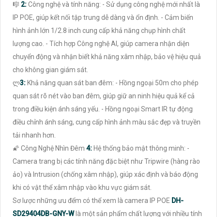
🎼️
2:
Công nghệ và tính năng: - Sử dụng công nghệ mới nhất là
IP POE, giúp kết nối tập trung dễ dàng và ổn định. - Cảm biến
hình ảnh lớn 1/2.8 inch cung cấp khả năng chụp hình chất
lượng cao. - Tích hợp Công nghệ AI, giúp camera nhận diện
chuyển động và nhận biết khả năng xâm nhập, bảo vệ hiệu quả
cho không gian giám sát.
ლ
3:
Khả năng quan sát ban đêm: - Hồng ngoại 50m cho phép
quan sát rõ nét vào ban đêm, giúp giữ an ninh hiệu quả kể cả
trong điều kiện ánh sáng yếu. - Hồng ngoại Smart IR tự động
điều chỉnh ánh sáng, cung cấp hình ảnh màu sắc đẹp và truyền
tải nhanh hơn.
🌠 Công Nghệ Nhìn Đêm
4:
Hệ thống bảo mật thông minh: -
Camera trang bị các tính năng đặc biệt như Tripwire (hàng rào
ảo) và Intrusion (chống xâm nhập), giúp xác định và báo động
khi có vật thể xâm nhập vào khu vực giám sát.
Sơ lược những ưu đểm có thể xem là camera IP POE
DH-
SD29404DB-GNY-W
là một sản phẩm chất lượng với nhiều tính