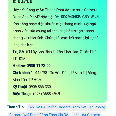
Hãy đến Công ty An Thành Phát để tìm mua Camera
Quan Sát IP 4MP đặc biệt
DH-SD29404DB-GNY-W
với
tính năng nhận diện khuôn mặt thông minh. Đội ngũ
nhân viên của chúng tôi sẵn lòng hỗ trợ bạn nhanh
chóng và nhiệt tình. Chúng tôi cam kết mang lại sự hài
lòng cho bạn.
Trụ Sở:
51 Lũy Bán Bích, P. Tân Thới Hòa, Q.Tân Phú,
TP.HCM
Hotline: 0938.11.23.99
Chi Nhánh 1:
445/38 Tân Hòa Đông,P Bình Trị Đông,
Bình Tân, TP HCM
Kỹ Thuật:
0906.855.330
Điện Thoại:
(028) 6688.4949
Thông Tin:
Lắp Đặt Hệ Thống Camera Giám Sát Văn Phòng
Camera Wifi Dùng Công Trình Giá Rẻ
Lắp Đặt Camera