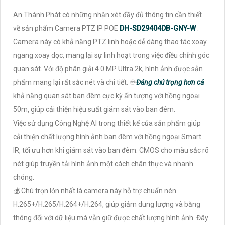
An Thành Phát có những nhận xét đầy đủ thông tin cần thiết
về sản phẩm Camera PTZ IP POE
DH-SD29404DB-GNY-W
:
Camera này có khả năng PTZ linh hoặc dễ dàng thao tác xoay
ngang xoay dọc, mang lại sự linh hoạt trong việc điều chỉnh góc
quan sát. Với độ phân giải 4.0 MP Ultra 2k, hình ảnh được sản
phẩm mang lại rất sắc nét và chi tiết. ♾
Đáng chú trọng hơn cả
khả năng quan sát ban đêm cực kỳ ấn tượng với hồng ngoại
50m, giúp cải thiện hiệu suất giám sát vào ban đêm.
Việc sử dụng Công Nghệ AI trong thiết kế của sản phẩm giúp
cải thiện chất lượng hình ảnh ban đêm với hồng ngoại Smart
IR, tối ưu hơn khi giám sát vào ban đêm. CMOS cho màu sắc rõ
nét giúp truyền tải hình ảnh một cách chân thực và nhanh
chóng.
💰 Chú trọn lớn nhất là camera này hỗ trợ chuẩn nén
H.265+/H.265/H.264+/H.264, giúp giảm dung lượng và băng
thông đối với dữ liệu mà vẫn giữ được chất lượng hình ảnh. Đây