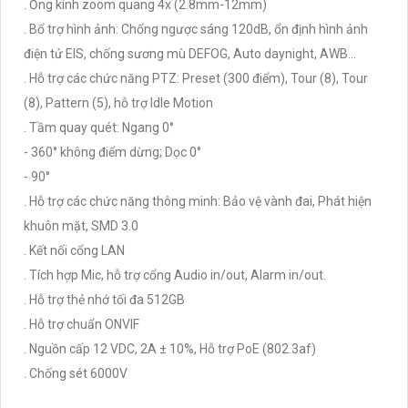
. Ống kính zoom quang 4x (2.8mm-12mm)
. Bổ trợ hình ảnh: Chống ngược sáng 120dB, ổn định hình ảnh
điện tử EIS, chống sương mù DEFOG, Auto daynight, AWB...
. Hỗ trợ các chức năng PTZ: Preset (300 điểm), Tour (8), Tour
(8), Pattern (5), hỗ trợ Idle Motion
. Tầm quay quét: Ngang 0°
- 360° không điểm dừng; Dọc 0°
- 90°
. Hỗ trợ các chức năng thông minh: Bảo vệ vành đai, Phát hiện
khuôn mặt, SMD 3.0
. Kết nối cổng LAN
. Tích hợp Mic, hỗ trợ cổng Audio in/out, Alarm in/out.
. Hỗ trợ thẻ nhớ tối đa 512GB
. Hỗ trợ chuẩn ONVIF
. Nguồn cấp 12 VDC, 2A ± 10%, Hỗ trợ PoE (802.3af)
. Chống sét 6000V