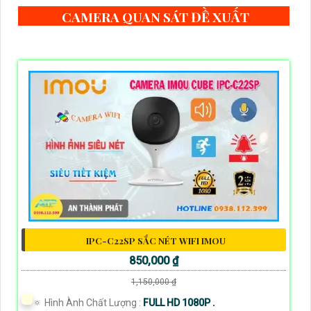
CAMERA QUAN SÁT ĐỀ XUẤT
IPC-C22SP SẮC NÉT WIFI IMOU
850,000 ₫
1,150,000 ₫
🔅 Hình Ành Chất Lượng :
FULL HD 1080P .