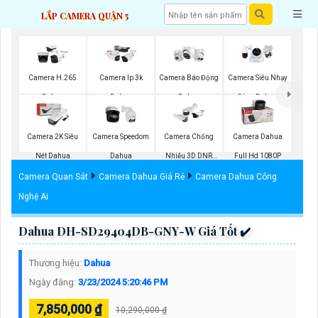
LẮP CAMERA QUẬN 5
Camera H.265
Camera Ip 3k
Camera Báo Động
Camera Siêu Nhạy
Dahua
Dahua
Dahua
Sáng Dahua
Camera 2K Siêu
Camera Speedom
Camera Chống
Camera Dahua
Nét Dahua
Dahua
Nhiễu 3D DNR
Full Hd 1080P
Hikvison
Camera Quan Sát
Camera Dahua Giá Rẻ
Camera Dahua Công
Nghệ Ai
Dahua DH-SD29404DB-GNY-W Giá Tốt ✔️
Thương hiệu:
Dahua
Ngày đăng:
3/23/2024 5:20:46 PM
7,850,000 ₫
10,290,000 ₫