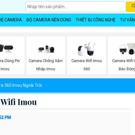
HỆ CAMERA
BỘ CAMERA NÊN DÙNG
THIẾT BỊ CÔNG NGHỆ
TƯ VẤN
ra Dùng Pin
Camera Chống Xâm
Camera Wifi Imou
Camera Wifi 
Imou
Nhập Imou
360
Báo Độn
a 360 Imou Ngoài Trời
Wifi Imou
:52 PM