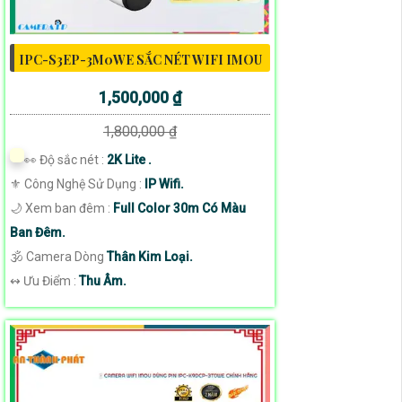
IPC-S3EP-3M0WE SẮC NÉT WIFI IMOU
1,500,000 ₫
1,800,000 ₫
️👀 Độ sắc nét :
2K Lite .
⚜️ Công Nghệ Sử Dụng :
IP Wifi.
🌙 Xem ban đêm :
Full Color 30m Có Màu
Ban Đêm.
🕉️ Camera Dòng
Thân Kim Loại.
️↭ Ưu Điểm :
Thu Âm.