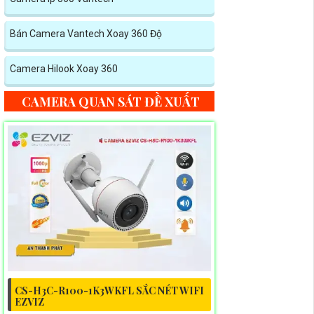
Bán Camera Vantech Xoay 360 Độ
Camera Hilook Xoay 360
CAMERA QUAN SÁT ĐỀ XUẤT
CS-H3C-R100-1K3WKFL SẮC NÉT WIFI
EZVIZ