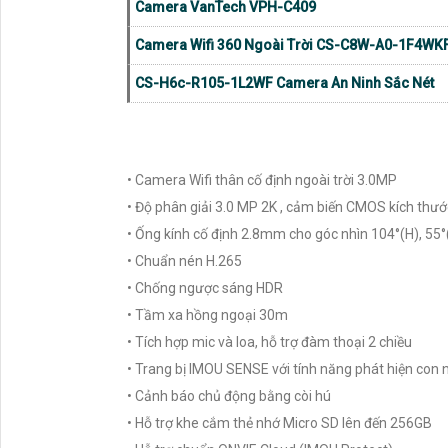
Camera VanTech VPH-C409
Camera Wifi 360 Ngoài Trời CS-C8W-A0-1F4WK
CS-H6c-R105-1L2WF Camera An Ninh Sắc Nét
• Camera Wifi thân cố định ngoài trời 3.0MP
• Độ phân giải 3.0 MP 2K , cảm biến CMOS kích th
• Ống kính cố định 2.8mm cho góc nhìn 104°(H), 55°
• Chuẩn nén H.265
• Chống ngược sáng HDR
• Tầm xa hồng ngoại 30m
• Tích hợp mic và loa, hỗ trợ đàm thoại 2 chiều
• Trang bị IMOU SENSE với tính năng phát hiện con 
• Cảnh báo chủ động bằng còi hú
• Hỗ trợ khe cắm thẻ nhớ Micro SD lên đến 256GB