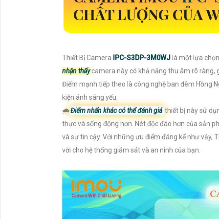
CHẤT LƯỢNG CỦA W
Thiết Bị Camera
IPC-S3DP-3M0WJ
là một lựa chọn
nhận thấy
camera này có khả năng thu âm rõ ràng, g
Điểm mạnh tiếp theo là công nghệ ban đêm Hồng Ngo
kiện ánh sáng yếu.
🌧️
Điểm nhấn khác có thể đánh giá
thiết bị này sử d
thực và sống động hơn. Nét độc đáo hơn của sản p
và sự tin cậy. Với những ưu điểm đáng kể như vậy, 
vời cho hệ thống giám sát và an ninh của bạn.