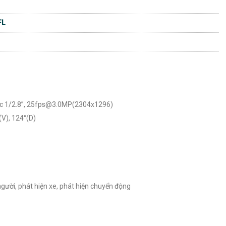
FL
ước 1/2.8”, 25fps@3.0MP(2304x1296)
(V), 124°(D)
người, phát hiện xe, phát hiện chuyển động