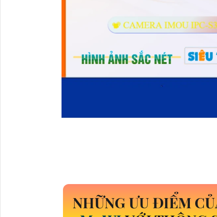
NHỮNG ƯU ĐIỂM C