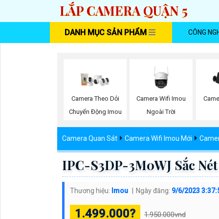
LẮP CAMERA QUẬN 5
DANH MỤC SẢN PHẨM
CÔNG NG
Camera Wifi Imou
Camera Theo Dỏi
Came
Ngoài Trời
Chuyển Động Imou
Camera Quan Sát
Camera Wifi Imou Mới
Camer
IPC-S3DP-3M0WJ Sắc Nét 
Thương hiệu:
Imou
Ngày đăng:
9/6/2023 3:37
1.499.000?
1.950.000vnd