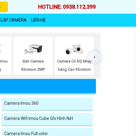
HOTLINE: 0938.112.399
 LẮP CAMERA
LIÊN HỆ
Imou
Bán Camera
Camera Có Độ Nhạy
g
Kbvision 2MP
Sáng Cao Kbvision
Camera Imou 360
Camera Wifi Imou Cube Ghi Hình Nét
Camera Imou Full color