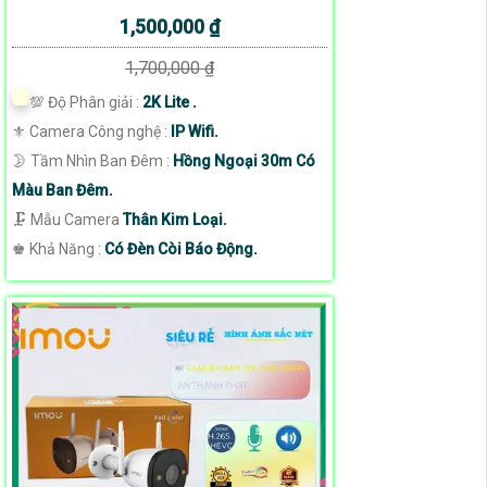
1,500,000 ₫
1,700,000 ₫
💯 Độ Phân giải :
2K Lite .
⚜️ Camera Công nghệ :
IP Wifi.
🌛 Tầm Nhìn Ban Đêm :
Hồng Ngoại 30m Có
Màu Ban Đêm.
🗜️ Mẫu Camera
Thân Kim Loại.
️♚ Khả Năng :
Có Đèn Còi Báo Động.