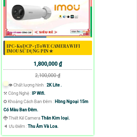
IPC-K9DCP-3T0WE CAMERA WIFI
IMOU SỬ DỤNG PIN ✮
1,800,000 ₫
2,100,000 ₫
👁 Chất lượng hình :
2K Lite .
⚒ Công Nghệ :
IP Wifi.
✪ Khoảng Cách Ban Đêm :
Hồng Ngoại 15m
Có Màu Ban Ðêm.
🐉️ Thiết Kế Camera
Thân Kim loại.
️🔈 Ưu Điểm :
Thu Âm Và Loa.