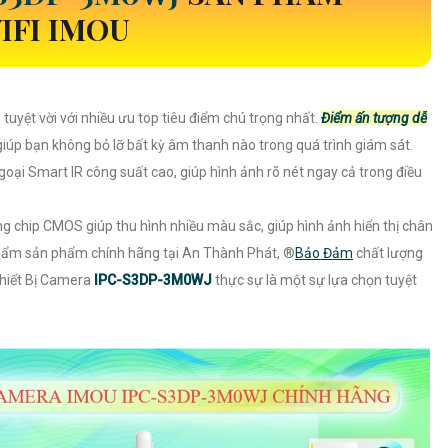
IFI IMOU
 tuyệt vời với nhiều ưu top tiêu điểm chú trọng nhất.
Điểm ấn tượng dễ
iúp bạn không bỏ lỡ bất kỳ âm thanh nào trong quá trình giám sát.
ại Smart IR công suất cao, giúp hình ảnh rõ nét ngay cả trong điều
ụng chip CMOS giúp thu hình nhiều màu sắc, giúp hình ảnh hiển thị chân
hẩm sản phẩm chính hãng tại An Thành Phát, ®️
Bảo Đảm
chất lượng
Thiết Bị Camera
IPC-S3DP-3M0WJ
thực sự là một sự lựa chọn tuyệt