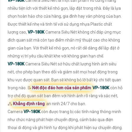
VP-180K
Camera Siêu Nét là một sản phẩm vô cùng mang
nhiều tiện ích với thiết kế nhỏ gọn, lắp đặt trong nhà. Đây là lựa
chọn hoàn hảo cho cửa hàng, gia đình hay văn phòng của bạn.
Được thiết kế nhẹ và tinh tế với sử dụng nhựa Plastic chất
lượng cao,
VP-180K
Camera Siêu Nét không chỉ đáp ứng mục
đích quan sát mà còn tạo điểm nhấn mỹ thuật cao cho không
gian của bạn. Với thiết kế nhỏ gọn, nó rất dễ dàng để lắp đặt ở
những vị trí yêu cầu khắt khe với không gian hạn chế.
VP-180K
Camera Siêu Nét sở hữu chất lượng hình ảnh siêu
nét, cho phép bạn theo dõi và giám sát mọi hoạt động trong
khu vực được quan sát. Bạn sẽ không bỏ lỡ bất kỳ chi tiết quan
trọng nào. 📝
Nét độc đáo hơn của sản phẩm
VP-180K
còn hỗ
trợ chế độ quan sát ban đêm với hình ảnh rõ ràng và sắc nét,
⁂
Khẳng định rằng
an ninh 24/7 cho bạn.
Camera
VP-180K
còn được trang bị các tính năng thông minh
như chức năng phát hiện chuyển động, cảnh báo qua điện
thoại di động và ghi hình tự động khi phát hiện sự chuyển động.