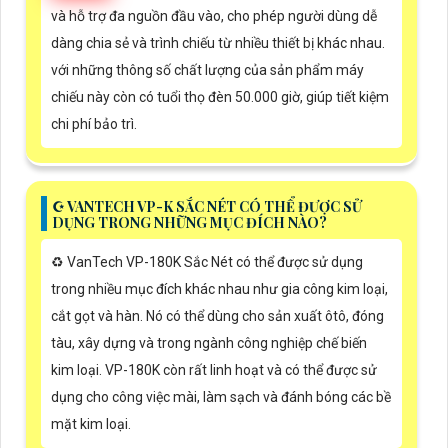
và hỗ trợ đa nguồn đầu vào, cho phép người dùng dễ
dàng chia sẻ và trình chiếu từ nhiều thiết bị khác nhau.
với những thông số chất lượng của sản phẩm máy
chiếu này còn có tuổi thọ đèn 50.000 giờ, giúp tiết kiệm
chi phí bảo trì.
☪ VANTECH VP-K SẮC NÉT CÓ THỂ ĐƯỢC SỬ
DỤNG TRONG NHỮNG MỤC ĐÍCH NÀO?
♻️ VanTech VP-180K Sắc Nét có thể được sử dụng
trong nhiều mục đích khác nhau như gia công kim loại,
cắt gọt và hàn. Nó có thể dùng cho sản xuất ôtô, đóng
tàu, xây dựng và trong ngành công nghiệp chế biến
kim loại. VP-180K còn rất linh hoạt và có thể được sử
dụng cho công việc mài, làm sạch và đánh bóng các bề
mặt kim loại.