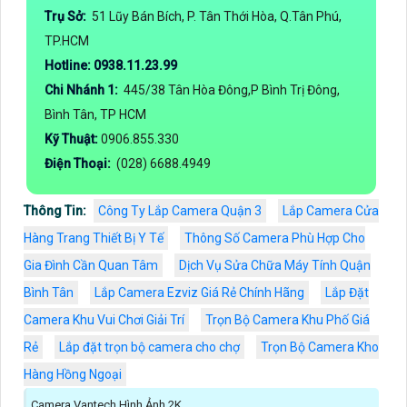
Trụ Sở:
51 Lũy Bán Bích, P. Tân Thới Hòa, Q.Tân Phú,
TP.HCM
Hotline: 0938.11.23.99
Chi Nhánh 1:
445/38 Tân Hòa Đông,P Bình Trị Đông,
Bình Tân, TP HCM
Kỹ Thuật:
0906.855.330
Điện Thoại:
(028) 6688.4949
Thông Tin:
Công Ty Lắp Camera Quận 3
Lắp Camera Cửa
Hàng Trang Thiết Bị Y Tế
Thông Số Camera Phù Hợp Cho
Gia Đình Cần Quan Tâm
Dịch Vụ Sửa Chữa Máy Tính Quận
Bình Tân
Lắp Camera Ezviz Giá Rẻ Chính Hãng
Lắp Đặt
Camera Khu Vui Chơi Giải Trí
Trọn Bộ Camera Khu Phố Giá
Rẻ
Lắp đặt trọn bộ camera cho chợ
Trọn Bộ Camera Kho
Hàng Hồng Ngoại
Camera Vantech Hình Ảnh 2K