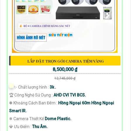
LẮP ĐẶT TRỌN GÓI CAMERA TIỆM VÀNG
8,500,000 ₫
12,745,000 ₫
✨ Chất lượng hình :
3k .
🏆 Công Nghệ Sử Dụng :
AHD CVI TVI BCS.
❃ Khoảng Cách Ban Đêm :
Hồng Ngoại 60m Hồng Ngoại
Smart IR.
❄ Camera Thiết Kế
Dome Plastic.
️💎 Ưu Điểm :
Thu Âm.