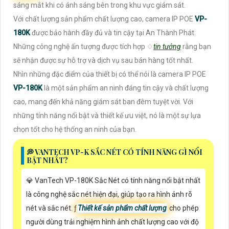
sáng mắt khi có ánh sáng bên trong khu vực giám sát.
Với chất lượng sản phẩm chất lượng cao, camera IP POE
VP-
180K
được bảo hành đầy đủ và tin cậy tại An Thành Phát.
Những công nghệ ấn tượng được tích hợp ♢
tin tưởng
rằng bạn
sẽ nhận được sự hỗ trợ và dịch vụ sau bán hàng tốt nhất.
Nhìn những đặc điểm của thiết bị có thể nói là camera IP POE
VP-180K
là một sản phẩm an ninh đáng tin cậy và chất lượng
cao, mang đến khả năng giám sát ban đêm tuyệt vời. Với
những tính năng nổi bật và thiết kế ưu việt, nó là một sự lựa
chọn tốt cho hệ thống an ninh của bạn.
️💭 VANTECH VP-K SẮC NÉT CÓ TÍNH NĂNG GÌ NỔI
BẬT NHẤT?
💎 VanTech VP-180K Sắc Nét có tính năng nổi bật nhất
là công nghệ sắc nét hiện đại, giúp tạo ra hình ảnh rõ
nét và sắc nét. ƒ
Thiết kế sản phẩm chất lượng
cho phép
người dùng trải nghiệm hình ảnh chất lượng cao với độ