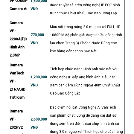
VP-2200IP
1,600,000
được truyền tải trên công nghệ IP POE hình
Camera ❇
VNĐ
trung thực Chiết Khấu Cao Bao Công Lắp
Camera
Màu sắt trong sáng 2.0 megapixel FULL HD
VP-
770,000
1080P là độ phân giải được nhiều công trình
2200A|T|C
VNĐ
lựa chọn Trang Bị Chống Nước Dùng cho
Hình Ảnh
kho hàng công trình Sắc Nét
2.0MP
Camera
Tích hợp chức năng Hình ảnh sắc nét với
VanTech
1,200,000
công nghệ IP đáp ứng hình ảnh siêu nét
VP-
VNĐ
Xem ban đêm Hồng Ngoại 40m Chiết Khấu
2167AHD
Cao Bao Công Lắp
Tiết Kiệm
Đặc điểm nỗi bật Công Nghệ AI VanTech
Camera
sản phẩm chất lượng dễ dàng cài đặt sử
VP-
2,600,000
dụng xem trên điện thoại chip hình ảnh sử
202HV2
VNĐ
dụng 3.0 megapixel Thích hợp cho cửa hàng