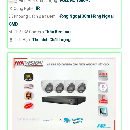
🦉 Hình Ành Chất Lượng :
FULL HD 1080P .
⚒ Công Nghệ :
IP.
💥 Khoảng Cách Ban Đêm :
Hồng Ngoại 30m Hồng Ngoại
SMD.
⚒ Thiết Kế Camera
Thân Kim loại.
️👮 Tích Hợp :
Thu hình Chất Lượng.