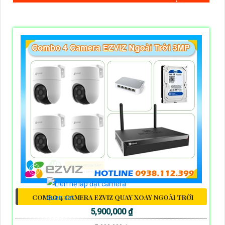
COMBO 4 CAMERA EZVIZ QUAY XOAY NGOÀI TRỜI
5,900,000 ₫