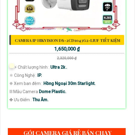
CAMERA IP HIKVISION DS-2CD1043G2-LIUF TIẾT KIỆM
1,650,000 ₫
2,320,000 ₫
️⚡ Chất lượng hình :
Ultra 2k .
⚛️ Công Nghệ :
IP.
❈ Xem ban đêm :
Hồng Ngoại 30m Starlight.
⛓ Mẫu Camera
Dome Plastic.
️✤ Ưu Điểm :
Thu Âm.
GÓI CAMERA GIÁ RẺ BÁN CHẠY