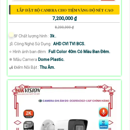
LẮP ĐẶT BỘ CAMERA CHO TIỆM VÀNG ĐỘ NÉT CAO
7,200,000 ₫
8,200,000 ₫
💯 Chất lượng hình :
3k .
🕉️ Công Nghệ Sử Dụng :
AHD CVI TVI BCS.
⭐ Hình ảnh ban đêm :
Full Color 40m Có Màu Ban Ðêm.
❄ Mẫu Camera
Dome Plastic.
️🛃 Điểm Nỗi Bật :
Thu Âm.