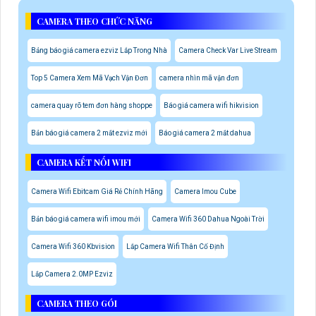
CAMERA THEO CHỨC NĂNG
Bảng báo giá camera ezviz Lắp Trong Nhà
Camera Check Var Live Stream
Top 5 Camera Xem Mã Vạch Vận Đơn
camera nhìn mã vận đơn
camera quay rõ tem đơn hàng shoppe
Báo giá camera wifi hikvision
Bản báo giá camera 2 mắt ezviz mới
Báo giá camera 2 mắt dahua
CAMERA KẾT NỐI WIFI
Camera Wifi Ebitcam Giá Rẻ Chính Hãng
Camera Imou Cube
Bản báo giá camera wifi imou mới
Camera Wifi 360 Dahua Ngoài Trời
Camera Wifi 360 Kbvision
Lắp Camera Wifi Thân Cố Định
Lắp Camera 2.0MP Ezviz
CAMERA THEO GÓI