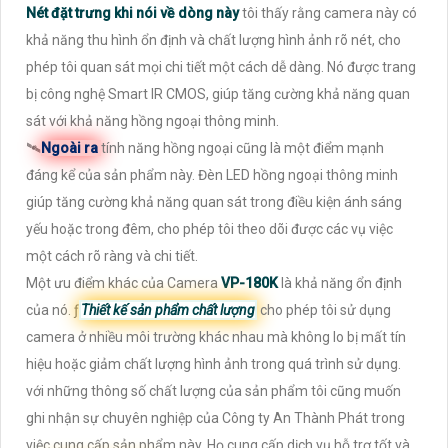
Nét đặt trưng khi nói về dòng này
tôi thấy rằng camera này có
khả năng thu hình ổn định và chất lượng hình ảnh rõ nét, cho
phép tôi quan sát mọi chi tiết một cách dễ dàng. Nó được trang
bị công nghệ Smart IR CMOS, giúp tăng cường khả năng quan
sát với khả năng hồng ngoại thông minh.
🛰
Ngoài ra
tính năng hồng ngoại cũng là một điểm mạnh
đáng kể của sản phẩm này. Đèn LED hồng ngoại thông minh
giúp tăng cường khả năng quan sát trong điều kiện ánh sáng
yếu hoặc trong đêm, cho phép tôi theo dõi được các vụ việc
một cách rõ ràng và chi tiết.
Một ưu điểm khác của Camera
VP-180K
là khả năng ổn định
của nó. ƒ
Thiết kế sản phẩm chất lượng
cho phép tôi sử dụng
camera ở nhiều môi trường khác nhau mà không lo bị mất tín
hiệu hoặc giảm chất lượng hình ảnh trong quá trình sử dụng.
với những thông số chất lượng của sản phẩm tôi cũng muốn
ghi nhận sự chuyên nghiệp của Công ty An Thành Phát trong
việc cung cấp sản phẩm này. Họ cung cấp dịch vụ hỗ trợ tốt và