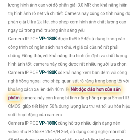
lượng hình ảnh cao với độ phân giải 3.0 MP, cho khả năng hiển
thị hình ảnh rõ nét và chi tiết. Camera này cũng có tính năng độ
phân giải Ultra 2k lite, cho phép xem hình ảnh chất lượng cao
ngay cả trong môi trường ánh sáng yếu.
Camera IP POE
VP-180K
được thiết kế để sử dụng trong các
công trình có ngân sách hạn chế, vì giá cả của nó rất phải
chăng. Đồng thời, với khả năng thu hình ổn định và chất lượng
hình ảnh tốt, camera này cũng được rất nhiều người lựa chọn.
Camera IP POE
VP-180K
có khả năng xem ban đêm với công
nghệ hồng ngoại, cho phép quan sát rõ ràng trong bóng tối với
khoảng cách xa lên đến 40m. 📝
Nét độc đáo hơn của sản
phẩm
camera này còn trang bị tính năng hồng ngoại Smart IR
CMOS, giúp tiết kiệm 50% dung lượng lưu trữ và tối ưu hóa hiệu
suất hoạt động của camera.
Camera IP POE
VP-180K
cũng hỗ trợ nhiều định dạng nén
video như H.265/H.264+/H.264, sử dụng công nghệ mới nhất