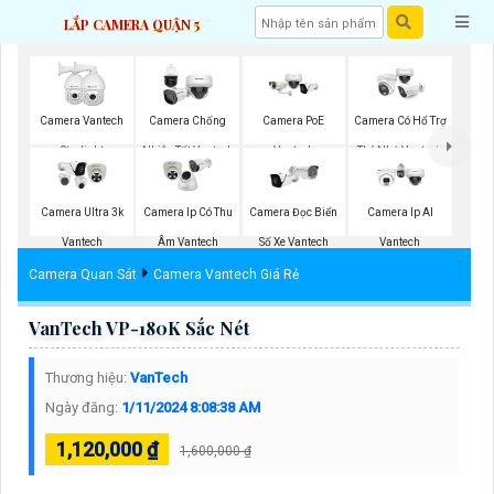
LẮP CAMERA QUẬN 5
Camera PoE
Camera Vantech
Camera Chống
Camera Có Hổ Trợ
Vantech
Starlight
Nhiễu Tốt Vantech
Thẻ Nhớ Vantech
Camera Ultra 3k
Camera Ip Có Thu
Camera Đọc Biển
Camera Ip AI
Vantech
Âm Vantech
Số Xe Vantech
Vantech
Camera Quan Sát
Camera Vantech Giá Rẻ
VanTech VP-180K Sắc Nét
Thương hiệu:
VanTech
Ngày đăng:
1/11/2024 8:08:38 AM
1,120,000 ₫
1,600,000 ₫