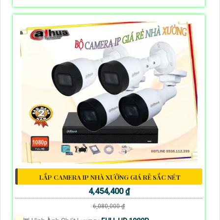
LẮP CAMERA IP NHÀ XƯỞNG GIÁ RẺ SẮC NÉT
4,454,400 ₫
6,080,000 ₫