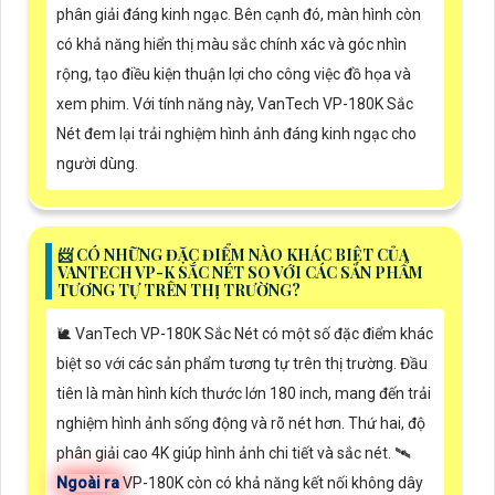
phân giải đáng kinh ngạc. Bên cạnh đó, màn hình còn
có khả năng hiển thị màu sắc chính xác và góc nhìn
rộng, tạo điều kiện thuận lợi cho công việc đồ họa và
xem phim. Với tính năng này, VanTech VP-180K Sắc
Nét đem lại trải nghiệm hình ảnh đáng kinh ngạc cho
người dùng.
📨 CÓ NHỮNG ĐẶC ĐIỂM NÀO KHÁC BIỆT CỦA
VANTECH VP-K SẮC NÉT SO VỚI CÁC SẢN PHẨM
TƯƠNG TỰ TRÊN THỊ TRƯỜNG?
🐌 VanTech VP-180K Sắc Nét có một số đặc điểm khác
biệt so với các sản phẩm tương tự trên thị trường. Đầu
tiên là màn hình kích thước lớn 180 inch, mang đến trải
nghiệm hình ảnh sống động và rõ nét hơn. Thứ hai, độ
phân giải cao 4K giúp hình ảnh chi tiết và sắc nét. 🛰
Ngoài ra
VP-180K còn có khả năng kết nối không dây