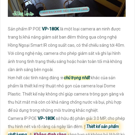
Sản phẩm IP POE
VP-180K
là một loại camera an ninh được
trang bị khả năng giám sát ban đêm thông qua công nghệ
Hồng Ngoại Smart IR công suất cao, có thể chiếu sáng tới 40m.
Với công nghệ này, camera cho phép giám sát và ghi lại hình
ảnh trong tình trạng thiếu sáng hoặc hoàn toàn tối mà không
cần ánh sáng bên ngoài.
Hơn hết các tính năng đáng ☣️
chú trọng nhất
khác của sản
phẩm là thiết kế mỹ thuật nhỏ gọn của camera loại Dome
Plastic. Thiết kế này không chỉ giúp camera trông gọn gàng và
thu hút mắt mà còn có khả năng chống nước và bụi, phù hợp
để sử dụng trong những môi trường khắc nghiệt.
Camera IP POE
VP-180K
sở hữu độ phân giải 3.0 MP, cho phép
thu hình nét và rõ ràng cả ngày lẫn đêm. ƒ
Thiết kế sản phẩm
chất lượng
⁂
Khẳng định rằng
rằng bạn sẽ không bỏ lỡ bất kỳ