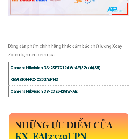
Dòng sản phẩm chính hãng khác đảm bảo chất lượng Xoay
Zoom bạn nên xem qua:
Camera Hikvision DS-2SE7C124IW-AE(32x/4)(S5)
KBVISION-KX-C2007sPN2
Camera Hikvision DS-2DE5425IW-AE
NHỮNG ƯU ĐIỂM CỦA
KX-EAI2329UPN