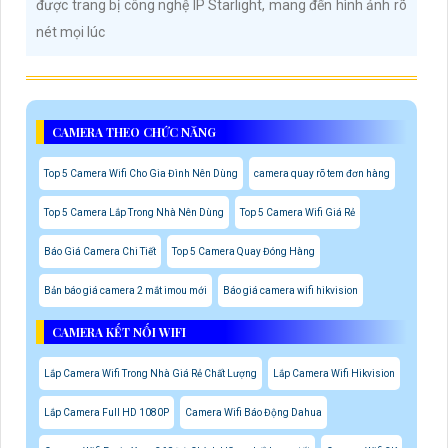
được trang bị công nghệ IP Starlight, mang đến hình ảnh rõ
nét mọi lúc
CAMERA THEO CHỨC NĂNG
Top 5 Camera Wifi Cho Gia Đình Nên Dùng
camera quay rõ tem đơn hàng
Top 5 Camera Lắp Trong Nhà Nên Dùng
Top 5 Camera Wifi Giá Rẻ
Báo Giá Camera Chi Tiết
Top 5 Camera Quay Đóng Hàng
Bản báo giá camera 2 mắt imou mới
Báo giá camera wifi hikvision
CAMERA KẾT NỐI WIFI
Lắp Camera Wifi Trong Nhà Giá Rẻ Chất Lượng
Lắp Camera Wifi Hikvision
Lắp Camera Full HD 1080P
Camera Wifi Báo Động Dahua