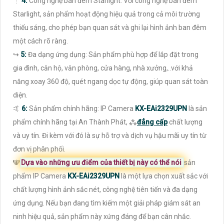
🤵
4:
Công nghệ ban đêm Starlight: Với công nghệ ban đêm
Starlight, sản phẩm hoạt động hiệu quả trong cả môi trường
thiếu sáng, cho phép bạn quan sát và ghi lại hình ảnh ban đêm
một cách rõ ràng.
↪️
5:
Đa dạng ứng dụng: Sản phẩm phù hợp để lắp đặt trong
gia đình, căn hộ, văn phòng, cửa hàng, nhà xưởng,..với khả
năng xoay 360 độ, quét ngang dọc tự động, giúp quan sát toàn
diện.
🤙
6:
Sản phẩm chính hãng: IP Camera
KX-EAi2329UPN
là sản
phẩm chính hãng tại An Thành Phát, ⁂
đẳng cấp
chất lượng
và uy tín. Đi kèm với đó là sự hỗ trợ và dịch vụ hậu mãi uy tín từ
đơn vị phân phối.
🕎
Dựa vào những ưu điểm của thiết bị này có thể nói
sản
phẩm IP Camera
KX-EAi2329UPN
là một lựa chọn xuất sắc với
chất lượng hình ảnh sắc nét, công nghệ tiên tiến và đa dạng
ứng dụng. Nếu bạn đang tìm kiếm một giải pháp giám sát an
ninh hiệu quả, sản phẩm này xứng đáng để bạn cân nhắc.