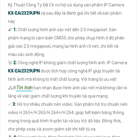
Kỹ Thuật Công Ty Đã Có cơ hội sử dụng sản phẩm IP Camera
KX-EAi2329UPN
và sau đây là đánh giá chi tiết về sản phẩm
này:
🌠
1:
Chất lượng hình ảnh sắc nét đến 2.0 megapixel: Sản
phẩm trang bị cảm biến CMOS cho phép chụp hình ở độ phân
giải cao 2.0 megapixel, mang lại hình ảnh rõ nét, chi tiết và
màu sắc sinh động.
🚀
2:
Công nghệ IP không giảm chất lượng hình ảnh: IP Camera
KX-EAi2329UPN
được tích hợp công nghệ IP giúp truyền tải
hình ảnh mà không bị mất chất lượng. Với trang bị ưu việt
Tin hơn
⁂
®️
bạn nhận được hình ảnh sắc nét mà không cần lo
lắng về việc giảm chất lượng khi truyền tải qua mạng.
️✅
3:
Hỗ trợ nhiều chuẩn nén video: Sản phẩm hỗ trợ chuẩn nén
video H.265+/H.265/H.264+/H.264, giúp tiết kiệm băng thông
mạng trong quá trình truyền tải và lưu trữ dữ liệu. Đồng thời,
cho phép xoay và zoom giám sát chi tiết từ xa.