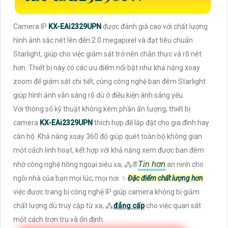
Camera IP
KX-EAi2329UPN
được đánh giá cao với chất lượng
hình ảnh sắc nét lên đến 2.0 megapixel và đạt tiêu chuẩn
Starlight, giúp cho việc giám sát trở nên chân thực và rõ nét
hơn. Thiết bị này có các ưu điểm nổi bật như khả năng xoay
zoom để giám sát chi tiết, cùng công nghệ ban đêm Starlight
giúp hình ảnh vẫn sáng rõ dù ở điều kiện ánh sáng yếu.
Với thông số kỹ thuật không kém phần ấn tượng, thiết bị
camera
KX-EAi2329UPN
thích hợp để lắp đặt cho gia đình hay
căn hộ. Khả năng xoay 360 độ giúp quét toàn bộ không gian
một cách linh hoạt, kết hợp với khả năng xem được ban đêm
Tin hơn
nhờ công nghệ hồng ngoại siêu xa, ⁂
®️
an ninh cho
ngôi nhà của bạn mọi lúc, mọi nơi. ✨
Đặc điểm chất lượng hơn
việc được trang bị công nghệ IP giúp camera không bị giảm
chất lượng dù truy cập từ xa, ⁂
đẳng cấp
cho việc quan sát
một cách trơn tru và ổn định.