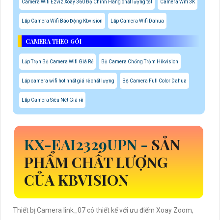
Camera Wifi Ezviz Xoay 360 Độ Chính Hãng chất lượng tốt
Camera Wifi 3K
Lắp Camera Wifi Báo Động Kbvision
Lắp Camera Wifi Dahua
CAMERA THEO GÓI
Lắp Trọn Bộ Camera Wifi Giá Rẻ
Bộ Camera Chống Trộm Hikvision
Lắp camera wifi hot nhất giá rẻ chất lượng
Bộ Camera Full Color Dahua
Lắp Camera Siêu Nét Giá rẻ
KX-EAI2329UPN
-
SẢN
PHẨM CHẤT LƯỢNG
CỦA KBVISION
Thiết bị Camera link_07 có thiết kế với ưu điểm Xoay Zoom,