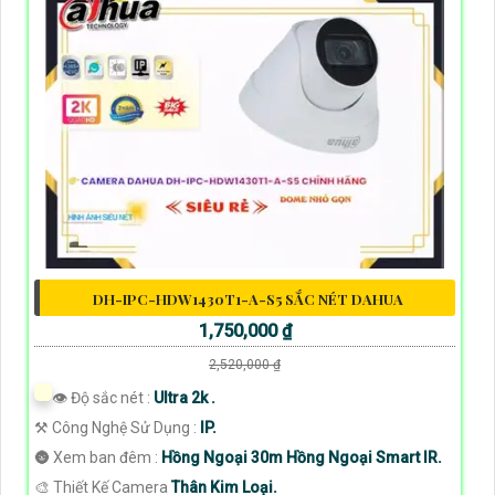
DH-IPC-HDW1430T1-A-S5 SẮC NÉT DAHUA
1,750,000 ₫
2,520,000 ₫
👁 Độ sắc nét :
Ultra 2k .
⚒ Công Nghệ Sử Dụng :
IP.
🌚 Xem ban đêm :
Hồng Ngoại 30m Hồng Ngoại Smart IR.
🎨 Thiết Kế Camera
Thân Kim Loại.