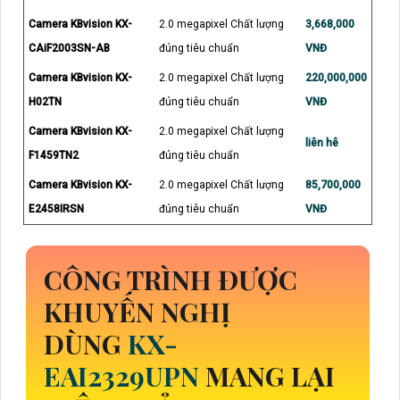
Camera KBvision KX-
2.0 megapixel Chất lượng
3,668,000
CAiF2003SN-AB
đúng tiêu chuẩn
VNĐ
Camera KBvision KX-
2.0 megapixel Chất lượng
220,000,000
H02TN
đúng tiêu chuẩn
VNĐ
Camera KBvision KX-
2.0 megapixel Chất lượng
liên hê
F1459TN2
đúng tiêu chuẩn
Camera KBvision KX-
2.0 megapixel Chất lượng
85,700,000
E2458IRSN
đúng tiêu chuẩn
VNĐ
CÔNG TRÌNH ĐƯỢC
KHUYẾN NGHỊ
DÙNG
KX-
EAI2329UPN
MANG LẠI