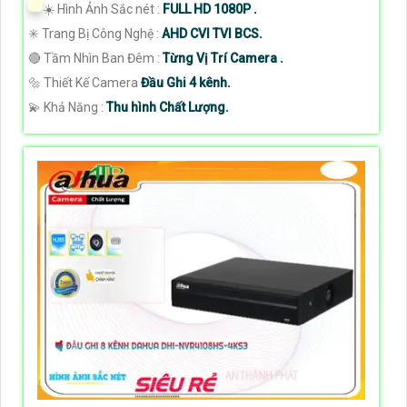
☀️ Hình Ảnh Sắc nét :
FULL HD 1080P .
✳️ Trang Bị Công Nghệ :
AHD CVI TVI BCS.
🔴 Tầm Nhìn Ban Đêm :
Từng Vị Trí Camera .
🔩 Thiết Kế Camera
Đầu Ghi 4 kênh.
️💫 Khả Năng :
Thu hình Chất Lượng.