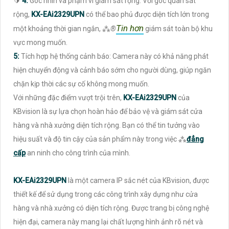
🔰
4:
Góc nhìn và phạm vi giám sát rộng: Với góc quan sát
rộng,
KX-EAi2329UPN
có thể bao phủ được diện tích lớn trong
Tin hơn
một khoảng thời gian ngắn, ⁂
®️
giám sát toàn bộ khu
vực mong muốn.
5:
Tích hợp hệ thống cảnh báo: Camera này có khả năng phát
hiện chuyển động và cảnh báo sớm cho người dùng, giúp ngăn
chặn kịp thời các sự cố không mong muốn.
Với những đặc điểm vượt trội trên,
KX-EAi2329UPN
của
KBvision là sự lựa chọn hoàn hảo để bảo vệ và giám sát cửa
hàng và nhà xưởng diện tích rộng. Bạn có thể tin tưởng vào
hiệu suất và độ tin cậy của sản phẩm này trong việc ⁂
đẳng
cấp
an ninh cho công trình của mình.
KX-EAi2329UPN
là một camera IP sắc nét của KBvision, được
thiết kế để sử dụng trong các công trình xây dựng như cửa
hàng và nhà xưởng có diện tích rộng. Được trang bị công nghệ
hiện đại, camera này mang lại chất lượng hình ảnh rõ nét và