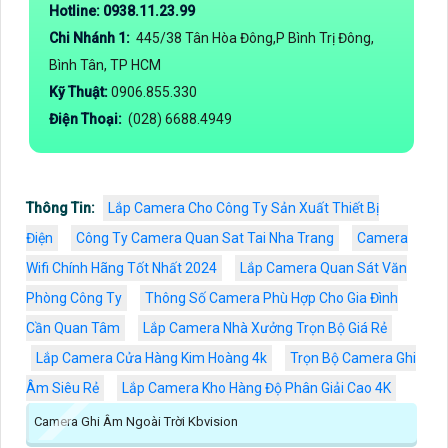
Hotline: 0938.11.23.99
Chi Nhánh 1:
445/38 Tân Hòa Đông,P Bình Trị Đông,
Bình Tân, TP HCM
Kỹ Thuật:
0906.855.330
Điện Thoại:
(028) 6688.4949
Thông Tin:
Lắp Camera Cho Công Ty Sản Xuất Thiết Bị
Điện
Công Ty Camera Quan Sat Tai Nha Trang
Camera
Wifi Chính Hãng Tốt Nhất 2024
Lắp Camera Quan Sát Văn
Phòng Công Ty
Thông Số Camera Phù Hợp Cho Gia Đình
Cần Quan Tâm
Lắp Camera Nhà Xưởng Trọn Bộ Giá Rẻ
Lắp Camera Cửa Hàng Kim Hoàng 4k
Trọn Bộ Camera Ghi
Âm Siêu Rẻ
Lắp Camera Kho Hàng Độ Phân Giải Cao 4K
Camera Ghi Âm Ngoài Trời Kbvision