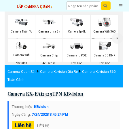
LẮP CAMERA QUẬN 5
Camera Thân To
Camera Ultra 3k
Camera Ip 4k
Camera Wifi 360
Kbvision
Kbvision
Kbvision
Kbvision Full Color
Camera Wifi
Camera Chip
Camera Ip POE
Camera 3D DNR
Kbvision
Acusense
Kbvision
Kbvision
Camera Quan Sát
Camera Kbvision Giá Rẻ
Camera Kbvision 360
Toàn Cảnh
Camera KX-EAi2329UPN KBvision
Thương hiệu:
KBvision
Ngày đăng:
7/24/2023 3:45:24 PM
Liên hệ
LIÊN HỆ