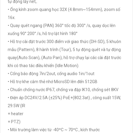
tự động lấy nét,.
• Ống kính zoom quang học 32X (4.8mm~154mm), zoom số
16x.
• Quay quét ngang (PAN) 360° tốc độ 300° /s, quay dọc lên
xuống 90° 200° /s, hỗ trợ lật hình 180°
• Hỗ trợ cài đặt trước 300 điểm với giao thức (DH-SD), 5 khuôn
mẫu (Pattern), 8 hành trình (Tour), 5 tự động quét và tự động
quay(Auto Scan), (Auto Pan), hỗ trợ chạy lại các cài đặt trước
khi có thao tác điều khiển (Idle Motion).
• Cổng báo động 7in/2out, cổng audio 1in/1out
• Hỗ trợ khe cắm thẻ nhớ MicroSD lên đến 512GB
• Chuẩn chống nước IP67, chống va đập IK10, chống sét 8KV
• Điện áp DC24V/2.5A (±25%) PoE+(802.3at) , công suất 15W,
29.5W (IR
+ heater
+ PTZ)
• Môi trường làm việc từ -40ºC ~ 70ºC , kích thước