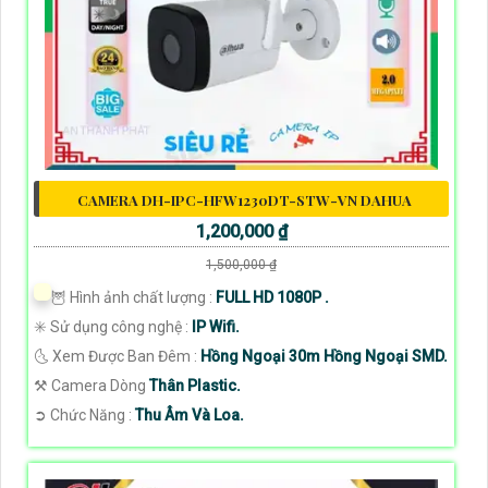
CAMERA DH-IPC-HFW1230DT-STW-VN DAHUA
1,200,000 ₫
1,500,000 ₫
🦉 Hình ảnh chất lượng :
FULL HD 1080P .
✳️ Sử dụng công nghệ :
IP Wifi.
🌜 Xem Được Ban Đêm :
Hồng Ngoại 30m Hồng Ngoại SMD.
⚒ Camera Dòng
Thân Plastic.
️➲ Chức Năng :
Thu Âm Và Loa.