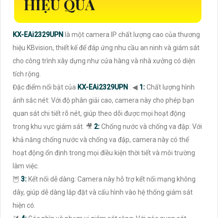
HIỆU QUẢ
KX-EAi2329UPN
là một camera IP chất lượng cao của thương
hiệu KBvision, thiết kế để đáp ứng nhu cầu an ninh và giám sát
cho công trình xây dựng như cửa hàng và nhà xưởng có diện
tích rộng.
Đặc điểm nổi bật của
KX-EAi2329UPN
: ◀
1:
Chất lượng hình
ảnh sắc nét: Với độ phân giải cao, camera này cho phép bạn
quan sát chi tiết rõ nét, giúp theo dõi được mọi hoạt động
trong khu vực giám sát. 🎥
2:
Chống nước và chống va đập: Với
khả năng chống nước và chống va đập, camera này có thể
hoạt động ổn định trong mọi điều kiện thời tiết và môi trường
làm việc.
🦉
3:
Kết nối dễ dàng: Camera này hỗ trợ kết nối mạng không
dây, giúp dễ dàng lắp đặt và cấu hình vào hệ thống giám sát
hiện có.