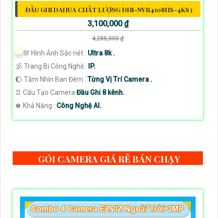
ĐẦU GHI DAHUA CHẤT LƯỢNG DHI-NVR4108HS-4KS3
3,100,000 ₫
4,285,000 ₫
💯 Hình Ảnh Sắc nét :
Ultra 8k .
🕉️ Trang Bị Công Nghệ :
IP.
🌔 Tầm Nhìn Ban Đêm :
Từng Vị Trí Camera .
♊ Cấu Tạo Camera
Đầu Ghi 8 kênh.
️♚ Khả Năng :
Công Nghệ AI.
GÓI CAMERA GIÁ RẺ BÁN CHẠY