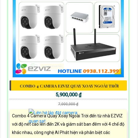
COMBO 4 CAMERA EZVIZ QUAY XOAY NGOÀI TRỜI
5,900,000 ₫
7,000,000 ₫
Combo 4 Camera Quay Xoay Ngoài Trời đến từ nhà EZVIZ
với độ nét cao lên đến 2K và giám sát ban đêm với 4 chế độ
khác nhau, công nghệ AI Phát hiện và phân biệt các