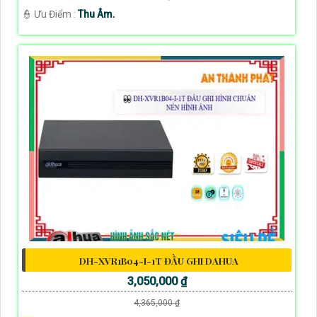
️👮 Ưu Điểm :
Thu Âm.
DH-XVR1B04-I-1T ĐẦU GHI DAHUA
3,050,000 ₫
4,365,000 ₫