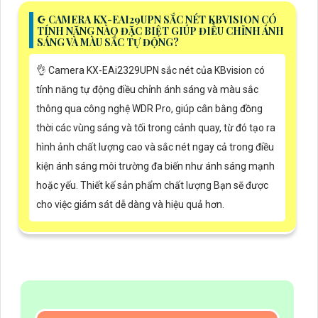
☪ CAMERA KX-EAI29UPN SẮC NÉT KBVISION CÓ
TÍNH NĂNG NÀO ĐẶC BIỆT GIÚP ĐIỀU CHỈNH ÁNH
SÁNG VÀ MÀU SẮC TỰ ĐỘNG?
👌 Camera KX-EAi2329UPN sắc nét của KBvision có
tính năng tự động điều chỉnh ánh sáng và màu sắc
thông qua công nghệ WDR Pro, giúp cân bằng đồng
thời các vùng sáng và tối trong cảnh quay, từ đó tạo ra
hình ảnh chất lượng cao và sắc nét ngay cả trong điều
kiện ánh sáng môi trường đa biến như ánh sáng mạnh
hoặc yếu. Thiết kế sản phẩm chất lượng Bạn sẽ được
cho việc giám sát dễ dàng và hiệu quả hơn.