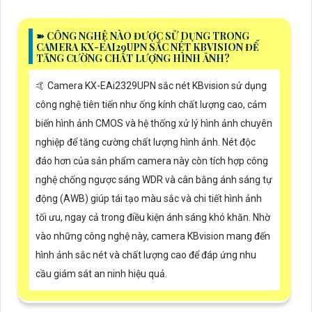
➽ CÔNG NGHỆ NÀO ĐƯỢC SỬ DỤNG TRONG
CAMERA KX-EAI29UPN SẮC NÉT KBVISION ĐỂ
TĂNG CƯỜNG CHẤT LƯỢNG HÌNH ẢNH?
🤙 Camera KX-EAi2329UPN sắc nét KBvision sử dụng
công nghệ tiên tiến như ống kính chất lượng cao, cảm
biến hình ảnh CMOS và hệ thống xử lý hình ảnh chuyên
nghiệp để tăng cường chất lượng hình ảnh. Nét độc
đáo hơn của sản phẩm camera này còn tích hợp công
nghệ chống ngược sáng WDR và cân bằng ánh sáng tự
động (AWB) giúp tái tạo màu sắc và chi tiết hình ảnh
tối ưu, ngay cả trong điều kiện ánh sáng khó khăn. Nhờ
vào những công nghệ này, camera KBvision mang đến
hình ảnh sắc nét và chất lượng cao để đáp ứng nhu
cầu giám sát an ninh hiệu quả.