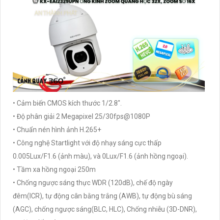
• Cảm biến CMOS kích thước 1/2.8".
• Độ phân giải 2 Megapixel 25/30fps@1080P
• Chuẩn nén hình ảnh H.265+
• Công nghệ Startlight với độ nhạy sáng cực thấp
0.005Lux/F1.6 (ảnh màu), và 0Lux/F1.6 (ảnh hồng ngoại).
• Tầm xa hồng ngoại 250m
• Chống ngược sáng thực WDR (120dB), chế độ ngày
đêm(ICR), tự động cân bằng trắng (AWB), tự động bù sáng
(AGC), chống ngược sáng(BLC, HLC), Chống nhiễu (3D-DNR),