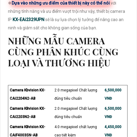
❄
Dựa vào những ưu điểm của thiết bị này có thể nói
với
những tính năng và ưu điểm vượt trội như vậy, thiết bị camera
IP
KX-EAi2329UPN
sẽ là sự lựa chọn lý tưởng để nâng cao an
ninh và giám sát cho không gian sống của bạn.
NHỮNG MẪU CAMERA
CÙNG PHÂN KHÚC CÙNG
LOẠI VÀ THƯƠNG HIỆU
Camera Kbvision KX-
2.0 megapixel Chất lượng
6,500,000
CAi2204N2-AB
đúng tiêu chuẩn
VNĐ
Camera KBvision KX-
2.0 megapixel Chất lượng
6,500,000
CAi2203N2-AB
đúng tiêu chuẩn
VNĐ
Camera KBvision KX-
4.0 megapixel chất lượng
4,450,000
CAiF4003SN-AB
cao tiết kiệm
VNĐ