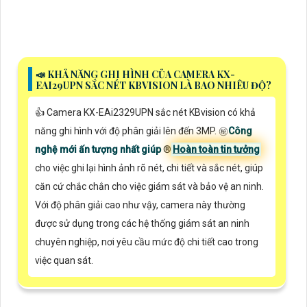
📣 KHẢ NĂNG GHI HÌNH CỦA CAMERA KX-
EAI29UPN SẮC NÉT KBVISION LÀ BAO NHIÊU ĐỘ?
👍 Camera KX-EAi2329UPN sắc nét KBvision có khả
năng ghi hình với độ phân giải lên đến 3MP. ㊙️
Công
nghệ mới ấn tượng nhất giúp
®️
Hoàn toàn tin tưởng
cho việc ghi lại hình ảnh rõ nét, chi tiết và sắc nét, giúp
căn cứ chắc chắn cho việc giám sát và bảo vệ an ninh.
Với độ phân giải cao như vậy, camera này thường
được sử dụng trong các hệ thống giám sát an ninh
chuyên nghiệp, nơi yêu cầu mức độ chi tiết cao trong
việc quan sát.