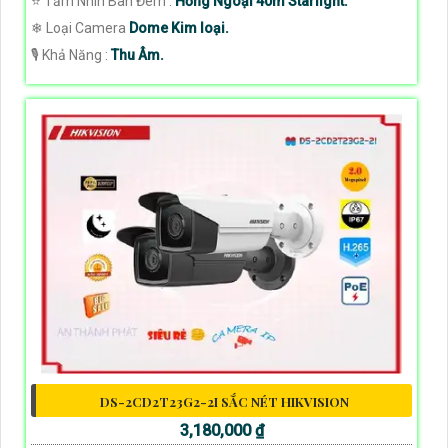
⭐ Tầm Nhìn Ban Đêm :
Hồng Ngoại 40m Starlight.
❄ Loại Camera
Dome Kim loại.
️🎙 Khả Năng :
Thu Âm.
DS-2CD2T23G2-2I SẮC NÉT HIKVISION
3,180,000 ₫