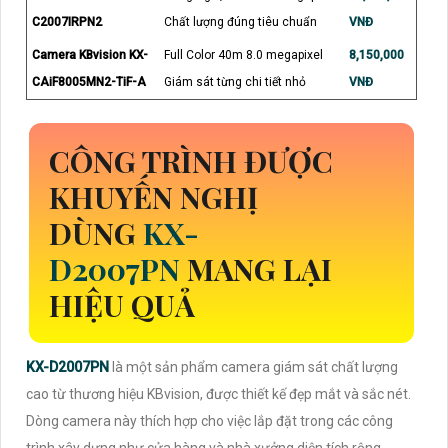
C2007IRPN2
Chất lượng đúng tiêu chuẩn
VNĐ
Camera KBvision KX-
Full Color 40m 8.0 megapixel
8,150,000
CAiF8005MN2-TiF-A
Giám sát từng chi tiết nhỏ
VNĐ
CÔNG TRÌNH ĐƯỢC
KHUYẾN NGHỊ
DÙNG
KX-
D2007PN
MANG LẠI
HIỆU QUẢ
KX-D2007PN
là một sản phẩm camera giám sát chất lượng
cao từ thương hiệu KBvision, được thiết kế đẹp mắt và sắc nét.
Dòng camera này thích hợp cho việc lắp đặt trong các công
trình xây dựng như cửa hàng và nhà xưởng diện tích rộng.