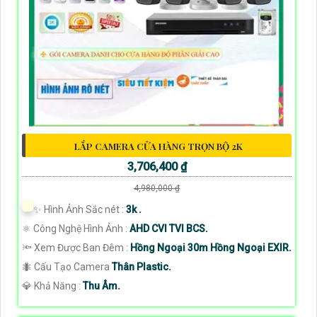
LẮP CAMERA CỬA HÀNG TRỌN BỘ 2K
3,706,400 ₫
4,980,000 ₫
✨ Hình Ảnh Sắc nét :
3k .
⚛️ Công Nghệ Hình Ảnh :
AHD CVI TVI BCS.
🔦 Xem Được Ban Đêm :
Hồng Ngoại 30m Hồng Ngoại EXIR.
🐜 Cấu Tạo Camera
Thân Plastic.
️💎 Khả Năng :
Thu Âm.