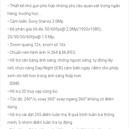
• Thiết kế nhỏ gọn phù hợp những yêu cầu quan sát trong ngân
hàng, trường học....
• Cảm biến: Sony Starvis 2.0Mp
• Độ phân giải tối đa: 50/60fps@ 2.0Mp(1920x1080),
25/30/50/60fps@ 1.0 Mp;
• Zoom quang 12x, zoom số 16x
• Chuẩn nén hình ảnh: H.264 & MJPEG
• Hỗ trợ cân bằng ánh sáng, chống ngược sáng, tự động lấy
nét, chức năng Day/Night (ICR) cảm biến ngày /đêm cho phép
xem chi tiết hơn trong ánh sáng thấp hơn
. 3DNR
• Hỗ trợ 20 truy cập cùng lúc
• Tốc độ: 240°/s, xoay 360° xoay ngang 360° không có điểm
dừng
• Hỗ trợ cài đặt 255 điểm tuần tra, 8 quá trình tuần tra thông
minh, 5 nhóm điểm tuần tra tự động