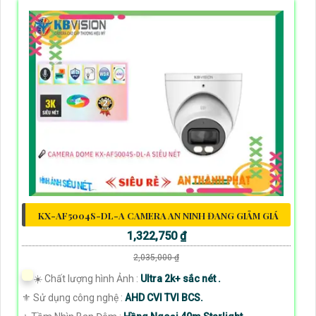
KX-AF5004S-DL-A CAMERA AN NINH ĐANG GIẢM GIÁ
1,322,750 ₫
2,035,000 ₫
☀️ Chất lượng hình Ảnh :
Ultra 2k+ sắc nét .
⚜️ Sử dụng công nghệ :
AHD CVI TVI BCS.