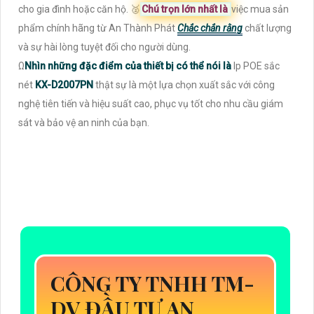
cho gia đình hoặc căn hộ. ️🥈
Chú trọn lớn nhất là
việc mua sản
phẩm chính hãng từ An Thành Phát
Chắc chắn rằng
chất lượng
và sự hài lòng tuyệt đối cho người dùng.
Ω
Nhìn những đặc điểm của thiết bị có thể nói là
Ip POE sắc
nét
KX-D2007PN
thật sự là một lựa chọn xuất sắc với công
nghệ tiên tiến và hiệu suất cao, phục vụ tốt cho nhu cầu giám
sát và bảo vệ an ninh của bạn.
CÔNG TY TNHH TM-
DV ĐẦU TƯ AN