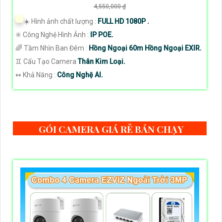
4,550,000 ₫
☀️ Hình ảnh chất lượng :
FULL HD 1080P .
✳️ Công Nghệ Hình Ảnh :
IP POE.
🌈 Tầm Nhìn Ban Đêm :
Hồng Ngoại 60m Hồng Ngoại EXIR.
♊ Cấu Tạo Camera
Thân Kim Loại.
️↭ Khả Năng :
Công Nghệ AI.
GÓI CAMERA GIÁ RẺ BÁN CHẠY