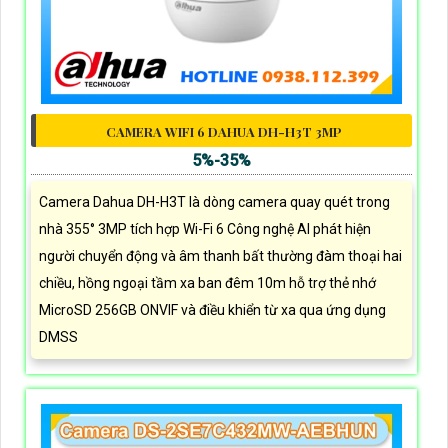
CAMERA WIFI 6 DAHUA DH-H3T 3MP
5%-35%
Camera Dahua DH-H3T là dòng camera quay quét trong
nhà 355° 3MP tích hợp Wi-Fi 6 Công nghệ AI phát hiện
người chuyển động và âm thanh bất thường đàm thoại hai
chiều, hồng ngoại tầm xa ban đêm 10m hỗ trợ thẻ nhớ
MicroSD 256GB ONVIF và điều khiển từ xa qua ứng dụng
DMSS