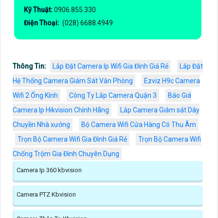
Kỹ Thuật:
0906.855.330
Điện Thoại:
(028) 6688.4949
Thông Tin:
Lắp Đặt Camera Ip Wifi Gia Đình Giá Rẻ
Lắp Đặt
Hệ Thống Camera Giám Sát Văn Phòng
Ezviz H9c Camera
Wifi 2 Ống Kính
Công Ty Lắp Camera Quận 3
Báo Giá
Camera Ip Hikvision Chính Hãng
Lắp Camera Giám sát Dây
Chuyền Nhà xưởng
Bộ Camera Wifi Cửa Hàng Có Thu Âm
Trọn Bộ Camera Wifi Gia Đình Giá Rẻ
Trọn Bộ Camera Wifi
Chống Trộm Gia Đình Chuyên Dụng
Camera Ip 360 kbvision
Camera PTZ Kbvision