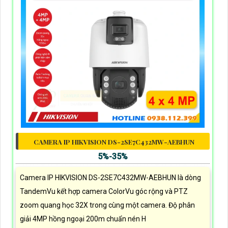
CAMERA IP HIKVISION DS-2SE7C432MW-AEBHUN
5%-35%
Camera IP HIKVISION DS-2SE7C432MW-AEBHUN là dòng
TandemVu kết hợp camera ColorVu góc rộng và PTZ
zoom quang học 32X trong cùng một camera. Độ phân
giải 4MP hồng ngoại 200m chuẩn nén H