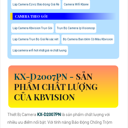
Lắp Camera Ezviz Báo Động Giá Rẻ
Camera Wifi Kbone
CAMERA THEO GÓI
Lắp Camera Kbvision Trọn Gói
Trọn Bộ Camera Ip Visioncop
Lắp Camera Trọn Bộ Giá Rẻ sắc nét
Bộ Camera Ban Đêm Có Màu Kbvision
Lắp camera wifi hot nhất giá rẻ chất lượng
KX-D2007PN
-
SẢN
PHẨM CHẤT LƯỢNG
CỦA KBVISION
Thiết Bị Camera
KX-D2007PN
là sản phẩm chất lượng với
nhiều ưu điểm nổi bật. Với tính năng Báo Động Chống Trộm