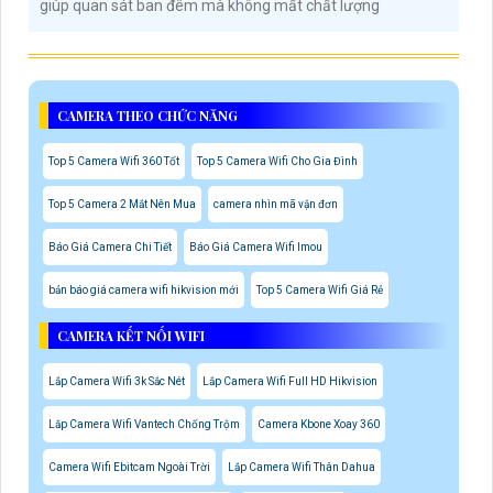
giúp quan sát ban đêm mà không mất chất lượng
CAMERA THEO CHỨC NĂNG
Top 5 Camera Wifi 360 Tốt
Top 5 Camera Wifi Cho Gia Đình
Top 5 Camera 2 Mắt Nên Mua
camera nhìn mã vận đơn
Báo Giá Camera Chi Tiết
Báo Giá Camera Wifi Imou
bản báo giá camera wifi hikvision mới
Top 5 Camera Wifi Giá Rẻ
CAMERA KẾT NỐI WIFI
Lắp Camera Wifi 3k Sắc Nét
Lắp Camera Wifi Full HD Hikvision
Lăp Camera Wifi Vantech Chống Trộm
Camera Kbone Xoay 360
Camera Wifi Ebitcam Ngoài Trời
Lắp Camera Wifi Thân Dahua