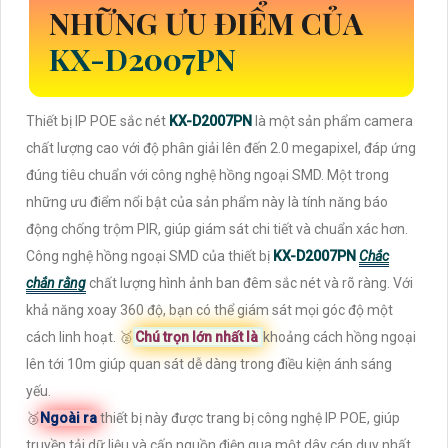
NHỮNG ƯU ĐIỂM CỦA
KX-D2007PN
Thiết bị IP POE sắc nét
KX-D2007PN
là một sản phẩm camera
chất lượng cao với độ phân giải lên đến 2.0 megapixel, đáp ứng
đúng tiêu chuẩn với công nghệ hồng ngoại SMD. Một trong
những ưu điểm nổi bật của sản phẩm này là tính năng báo
động chống trộm PIR, giúp giám sát chi tiết và chuẩn xác hơn.
Công nghệ hồng ngoại SMD của thiết bị
KX-D2007PN
Chắc
chắn rằng
chất lượng hình ảnh ban đêm sắc nét và rõ ràng. Với
khả năng xoay 360 độ, bạn có thể giám sát mọi góc độ một
cách linh hoạt. ️🥈
Chú trọn lớn nhất là
khoảng cách hồng ngoại
lên tới 10m giúp quan sát dễ dàng trong điều kiện ánh sáng
yếu.
🥉
Ngoài ra
thiết bị này được trang bị công nghệ IP POE, giúp
truyền tải dữ liệu và cấp nguồn điện qua một dây cáp duy nhất,