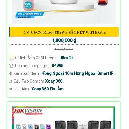
CS-C6CN-R100-8B4WF SẮC NÉT WIFI EZVIZ
1,800,000 ₫
1,900,000 ₫
🔅 Hình Ành Chất Lượng :
Ultra 2k .
🏆 Tích hợp công nghệ :
IP Wifi.
❈ Xem ban đêm :
Hồng Ngoại 10m Hồng Ngoại Smart IR.
♊ Cấu Tạo Camera
Xoay 360.
️♚ Ưu Điểm :
Xoay 360 Thu Âm.