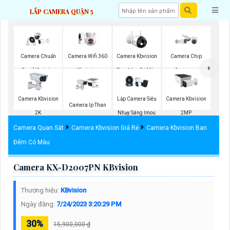
LẮP CAMERA QUẬN 5
Camera Wifi 360
Camera Chuẩn
Camera Kbvision
Camera Chip
Kbvision
Onvif Kbvision
Ban Đêm Có Màu
Acusense
Camera Kbvision
Lắp Camera Siêu
Camera Kbvision
Camera Ip Than
2K
Nhạy Sáng Imou
2MP
Kbvision
Camera Quan Sát
Camera Kbvision Giá Rẻ
Camera Kbvision Ban
Đêm Có Màu
Camera KX-D2007PN KBvision
Thương hiệu:
KBvision
Ngày đăng:
7/24/2023 3:20:29 PM
30%
15,900,000 ₫