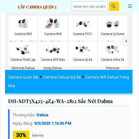
LẮP CAMERA QUẬN 5
Camera Wifi
Camera Wifi
Camera TIOC
Camera Ip Dome
Dahua Trong Nhà
Dahua Báo Động
Dahua
Dahua
Camera Thiết Lập
Camera Wifi Báo
Camera Ip 4k
Camera Ultra 3k
Vành Đai Dahua
Động Dahua
Hikvision
Camera Quan Sát
Camera Dahua Giá Rẻ
Camera Wifi Dahua Trong
Nhà
DH-SDT5X425-4Z4-WA-2812 Sắc Nét Dahua
Thương hiệu:
Dahua
Ngày đăng:
9/5/2023 1:16:36 PM
30%
liên hệ