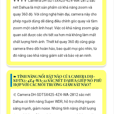
👩‍👩‍👦‍👦 Camera DH-SDT5X425-4Z4-WA-2812 sắc
nét Dahua là một sản phẩm có khả năng zoom và
quay 360 độ. Với công nghệ hiện đại, camera này cho
phép người dùng dễ dàng điều chỉnh góc quay và tầm
zoom một cách linh hoạt. Việc có khả năng zoom giúp
quan sát được các chi tiết xa hơn mà không làm mất
chất lượng hình ảnh. Thiết kế quay 360 độ cũng giúp
camera theo dõi hoàn hảo, bao quát mọi góc nhìn, từ
đó nâng cao khả năng giám sát và bảo vệ an ninh.
➽ TÍNH NĂNG NỔI BẬT NÀO CỦA CAMERA DH-
SDTX5-4Z4-WA-22 SẮC NÉT DAHUA GIÚP NÓ PHÙ
HỢP VỚI CÁC MÔI TRƯỜNG GIÁM SÁT NÀO?
🤙 Camera DH-SDT5X425-4Z4-WA-2812 sắc nét
Dahua có tính năng Super WDR, hỗ trợ chống ngược
sáng mạnh, giảm noise. Những tính năng chất lượng