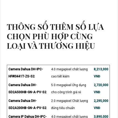
THÔNG SỐ THÊM SỐ LỰA
CHỌN PHÙ HỢP CÙNG
LOẠI VÀ THƯƠNG HIỆU
Camera Dahua DH-IPC-
4.0 megapixel chất lượng
8,213,000
HFW3441T-ZS-S2
cao tiết kiệm
VNĐ
Camera Dahua DH-
5.0 megapixel Ứng dụng
2,720,000
SD2A500HB-GN-A-PV-S2
cho công trình giá rẻ
VNĐ
Camera Dahua DH-
2.0 megapixel Chất lượng
2,295,000
SD2A200HB-GN-A-PV-S2
đúng tiêu chuẩn
VNĐ
Camera IP Dahua DH-IPC-
4.0 megapixel chất lượng
3,890,000