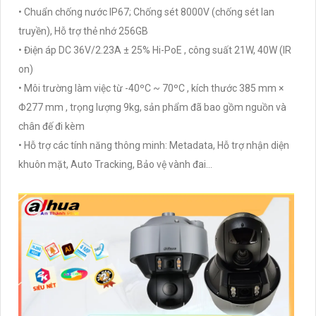
• Chuẩn chống nước IP67; Chống sét 8000V (chống sét lan
truyền), Hỗ trợ thẻ nhớ 256GB
• Điện áp DC 36V/2.23A ± 25% Hi-PoE , công suất 21W, 40W (IR
on)
• Môi trường làm việc từ -40ºC ~ 70ºC , kích thước 385 mm ×
Φ277 mm , trọng lượng 9kg, sản phẩm đã bao gồm nguồn và
chân đế đi kèm
• Hỗ trợ các tính năng thông minh: Metadata, Hỗ trợ nhận diện
khuôn mặt, Auto Tracking, Bảo vệ vành đai...