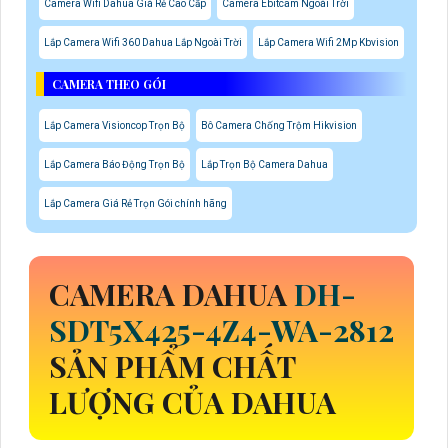
Camera Wifi Dahua Giá Rẻ Cao Cấp
Camera Ebitcam Ngoài Trời
Lắp Camera Wifi 360 Dahua Lắp Ngoài Trời
Lắp Camera Wifi 2Mp Kbvision
CAMERA THEO GÓI
Lắp Camera Visioncop Trọn Bộ
Bô Camera Chống Trộm Hikvision
Lắp Camera Báo Động Trọn Bộ
Lắp Trọn Bộ Camera Dahua
Lắp Camera Giá Rẻ Trọn Gói chính hãng
CAMERA DAHUA
DH-
SDT5X425-4Z4-WA-2812
SẢN PHẨM CHẤT
LƯỢNG CỦA DAHUA