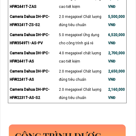
HFW2441T-ZAS
cao tiết kiệm
VNĐ
Camera Dahua DH-IPC-
2.0 megapixel Chất lượng
5,500,000
HFW3241T-ZS-S2
đúng tiêu chuẩn
VNĐ
Camera Dahua DH-IPC-
5.0 megapixel Ứng dụng
6,520,000
HFW3549T1-AS-PV
cho công trình giá rẻ
VNĐ
Camera Dahua DH-IPC-
4.0 megapixel chất lượng
2,700,000
HFW2441T-AS
cao tiết kiệm
VNĐ
Camera Dahua DH-IPC-
2.0 megapixel Chất lượng
2,650,000
HFW2241T-AS
đúng tiêu chuẩn
VNĐ
Camera Dahua DH-IPC-
2.0 megapixel Chất lượng
2,160,000
HFW2231T-AS-S2
đúng tiêu chuẩn
VNĐ