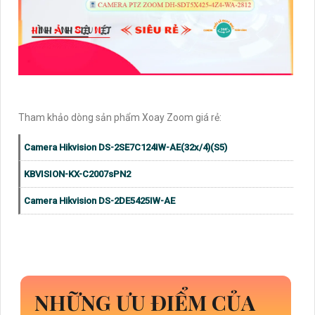
Tham khảo dòng sản phẩm Xoay Zoom giá rẻ:
Camera Hikvision DS-2SE7C124IW-AE(32x/4)(S5)
KBVISION-KX-C2007sPN2
Camera Hikvision DS-2DE5425IW-AE
NHỮNG ƯU ĐIỂM CỦA