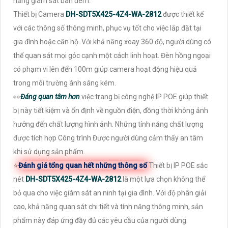
năng giám sát ban đêm.
Thiết bị Camera
DH-SDT5X425-4Z4-WA-2812
được thiết kế
với các thông số thông minh, phục vụ tốt cho việc lắp đặt tại
gia đình hoặc căn hộ. Với khả năng xoay 360 độ, người dùng có
thể quan sát mọi góc cạnh một cách linh hoạt. Đèn hồng ngoại
có phạm vi lên đến 100m giúp camera hoạt động hiệu quả
trong môi trường ánh sáng kém.
️👀
Đáng quan tâm hơn
việc trang bị công nghệ IP POE giúp thiết
bị này tiết kiệm và ổn định về nguồn điện, đồng thời không ảnh
hưởng đến chất lượng hình ảnh. Những tính năng chất lượng
được tích hợp Công trình Được người dùng cảm thấy an tâm
khi sử dụng sản phẩm.
⭐
Đánh giá tổng quan hết những thông số
Thiết bị IP POE sắc
nét
DH-SDT5X425-4Z4-WA-2812
là một lựa chọn không thể
bỏ qua cho việc giám sát an ninh tại gia đình. Với độ phân giải
cao, khả năng quan sát chi tiết và tính năng thông minh, sản
phẩm này đáp ứng đầy đủ các yêu cầu của người dùng.