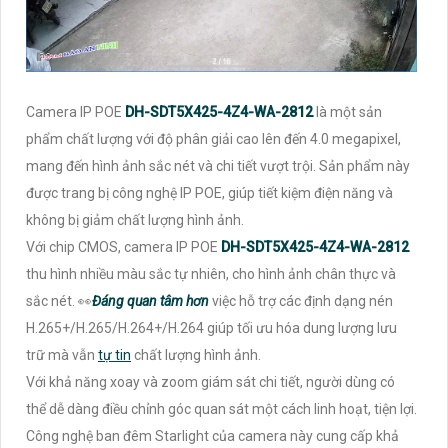
Camera IP POE
DH-SDT5X425-4Z4-WA-2812
là một sản
phẩm chất lượng với độ phân giải cao lên đến 4.0 megapixel,
mang đến hình ảnh sắc nét và chi tiết vượt trội. Sản phẩm này
được trang bị công nghệ IP POE, giúp tiết kiệm điện năng và
không bị giảm chất lượng hình ảnh.
Với chip CMOS, camera IP POE
DH-SDT5X425-4Z4-WA-2812
thu hình nhiều màu sắc tự nhiên, cho hình ảnh chân thực và
sắc nét. ️👀
Đáng quan tâm hơn
việc hỗ trợ các định dạng nén
H.265+/H.265/H.264+/H.264 giúp tối ưu hóa dung lượng lưu
trữ mà vẫn
tự tin
chất lượng hình ảnh.
Với khả năng xoay và zoom giám sát chi tiết, người dùng có
thể dễ dàng điều chỉnh góc quan sát một cách linh hoạt, tiện lợi.
Công nghệ ban đêm Starlight của camera này cung cấp khả