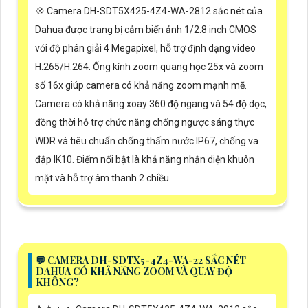
💠 Camera DH-SDT5X425-4Z4-WA-2812 sắc nét của
Dahua được trang bị cảm biến ảnh 1/2.8 inch CMOS
với độ phân giải 4 Megapixel, hỗ trợ định dạng video
H.265/H.264. Ống kính zoom quang học 25x và zoom
số 16x giúp camera có khả năng zoom mạnh mẽ.
Camera có khả năng xoay 360 độ ngang và 54 độ dọc,
đồng thời hỗ trợ chức năng chống ngược sáng thực
WDR và tiêu chuẩn chống thấm nước IP67, chống va
đập IK10. Điểm nổi bật là khả năng nhận diện khuôn
mặt và hỗ trợ âm thanh 2 chiều.
️💬 CAMERA DH-SDTX5-4Z4-WA-22 SẮC NÉT
DAHUA CÓ KHẢ NĂNG ZOOM VÀ QUAY ĐỘ
KHÔNG?