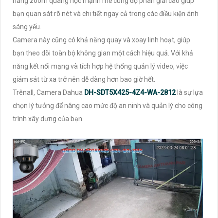
năng zoom quang học mạnh mẽ cùng độ phân giải cao giúp
bạn quan sát rõ nét và chi tiết ngay cả trong các điều kiện ánh
sáng yếu.
Camera này cũng có khả năng quay và xoay linh hoạt, giúp
bạn theo dõi toàn bộ không gian một cách hiệu quả. Với khả
năng kết nối mạng và tích hợp hệ thống quản lý video, việc
giám sát từ xa trở nên dễ dàng hơn bao giờ hết.
Trênall, Camera Dahua
DH-SDT5X425-4Z4-WA-2812
là sự lựa
chọn lý tưởng để nâng cao mức độ an ninh và quản lý cho công
trình xây dựng của bạn.