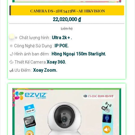
CAMERA DS-2DE5425IW-AE HIKVISION
22,020,000 ₫
Liên hệ
🔅 Chất lượng hình :
Ultra 2k + .
⚛️ Công Nghệ Sử Dụng :
IP POE.
🌙 Hình ảnh ban đêm :
Hồng Ngoại 150m Starlight.
💦 Thiết Kế Camera
Xoay 360.
️🛃 Ưu Điểm :
Xoay Zoom.