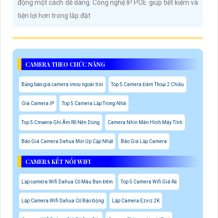
động một cách dễ dàng. Công nghệ IP POE giúp tiết kiệm và
tiện lợi hơn trong lắp đặt
CAMERA THEO CHỨC NĂNG
Bảng báo giá camera imou ngoài trời
Top 5 Camera Đàm Thoại 2 Chiều
Gía Camera IP
Top 5 Camera Lắp Trong Nhà
Top 5 Cmaera Ghi Âm Rõ Nên Dùng
Camera Nhìn Màn Hình Máy Tính
Báo Giá Camera Dahua Mới Up Cập Nhật
Báo Giá Lắp Camera
CAMERA KẾT NỐI WIFI
Lắp camera Wifi Dahua Có Màu Ban Đêm
Top 5 Camera Wifi Giá Rẻ
Lắp Camera Wifi Dahua Có Báo Động
Lắp Camera Ezviz 2K