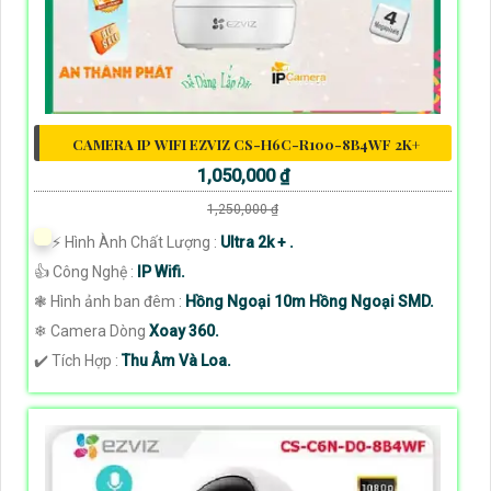
CAMERA IP WIFI EZVIZ CS-H6C-R100-8B4WF 2K+
1,050,000 ₫
1,250,000 ₫
️⚡ Hình Ành Chất Lượng :
Ultra 2k + .
👍 Công Nghệ :
IP Wifi.
❃ Hình ảnh ban đêm :
Hồng Ngoại 10m Hồng Ngoại SMD.
❄ Camera Dòng
Xoay 360.
️✔️ Tích Hợp :
Thu Âm Và Loa.