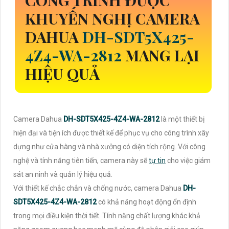
CÔNG TRÌNH ĐƯỢC
KHUYẾN NGHỊ CAMERA
DAHUA
DH-SDT5X425-
4Z4-WA-2812
MANG LẠI
HIỆU QUẢ
Camera Dahua
DH-SDT5X425-4Z4-WA-2812
là một thiết bị
hiện đại và tiện ích được thiết kế để phục vụ cho công trình xây
dựng như cửa hàng và nhà xưởng có diện tích rộng. Với công
nghệ và tính năng tiên tiến, camera này sẽ
tự tin
cho việc giám
sát an ninh và quản lý hiệu quả.
Với thiết kế chắc chắn và chống nước, camera Dahua
DH-
SDT5X425-4Z4-WA-2812
có khả năng hoạt động ổn định
trong mọi điều kiện thời tiết. Tính năng chất lượng khác khả