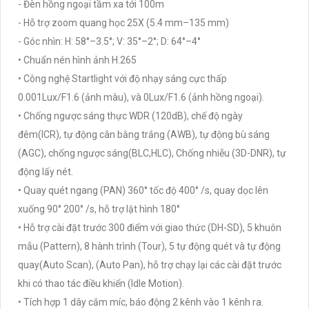
- Đèn hồng ngoại tầm xa tới 100m
- Hỗ trợ zoom quang học 25X (5.4 mm–135 mm)
- Góc nhìn: H: 58°–3.5°; V: 35°–2°; D: 64°–4°
• Chuẩn nén hình ảnh H.265
• Công nghệ Startlight với độ nhạy sáng cực thấp
0.001Lux/F1.6 (ảnh màu), và 0Lux/F1.6 (ảnh hồng ngoại).
• Chống ngược sáng thực WDR (120dB), chế độ ngày
đêm(ICR), tự động cân bằng trắng (AWB), tự động bù sáng
(AGC), chống ngược sáng(BLC,HLC), Chống nhiễu (3D-DNR), tự
động lấy nét.
• Quay quét ngang (PAN) 360° tốc độ 400° /s, quay dọc lên
xuống 90° 200° /s, hỗ trợ lật hình 180°
• Hỗ trợ cài đặt trước 300 điểm với giao thức (DH-SD), 5 khuôn
mẫu (Pattern), 8 hành trình (Tour), 5 tự động quét và tự động
quay(Auto Scan), (Auto Pan), hỗ trợ chạy lại các cài đặt trước
khi có thao tác điều khiển (Idle Motion).
• Tích hợp 1 dây cắm míc, báo động 2 kênh vào 1 kênh ra.