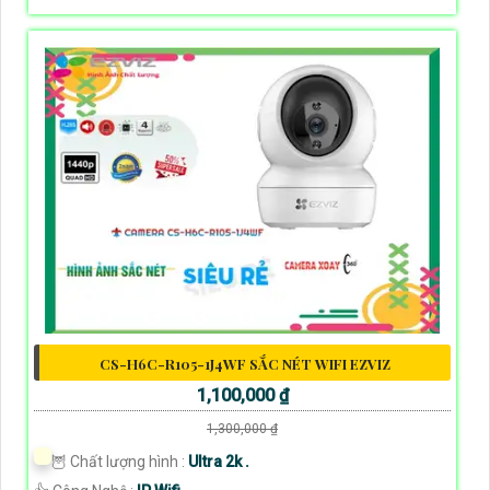
CS-H6C-R105-1J4WF SẮC NÉT WIFI EZVIZ
1,100,000 ₫
1,300,000 ₫
🦉 Chất lượng hình :
Ultra 2k .