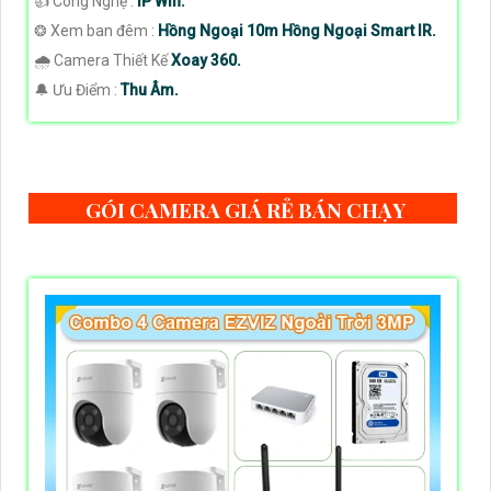
👍 Công Nghệ :
IP Wifi.
❂ Xem ban đêm :
Hồng Ngoại 10m Hồng Ngoại Smart IR.
🌧️ Camera Thiết Kế
Xoay 360.
️🔔 Ưu Điểm :
Thu Âm.
GÓI CAMERA GIÁ RẺ BÁN CHẠY