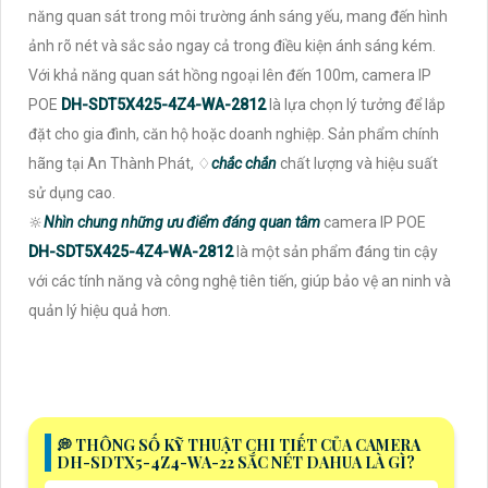
năng quan sát trong môi trường ánh sáng yếu, mang đến hình
ảnh rõ nét và sắc sảo ngay cả trong điều kiện ánh sáng kém.
Với khả năng quan sát hồng ngoại lên đến 100m, camera IP
POE
DH-SDT5X425-4Z4-WA-2812
là lựa chọn lý tưởng để lắp
đặt cho gia đình, căn hộ hoặc doanh nghiệp. Sản phẩm chính
hãng tại An Thành Phát, ♢
chắc chắn
chất lượng và hiệu suất
sử dụng cao.
🔆
Nhìn chung những ưu điểm đáng quan tâm
camera IP POE
DH-SDT5X425-4Z4-WA-2812
là một sản phẩm đáng tin cậy
với các tính năng và công nghệ tiên tiến, giúp bảo vệ an ninh và
quản lý hiệu quả hơn.
️💭 THÔNG SỐ KỸ THUẬT CHI TIẾT CỦA CAMERA
DH-SDTX5-4Z4-WA-22 SẮC NÉT DAHUA LÀ GÌ?