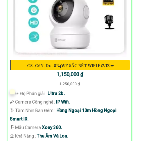
CS-C6N-D0-8B4WF SẮC NÉT WIFI EZVIZ ➠
1,150,000 ₫
1,250,000 ₫
🔆 Độ Phân giải :
Ultra 2k .
🌠 Camera Công nghệ :
IP Wifi.
🌛 Tầm Nhìn Ban Đêm :
Hồng Ngoại 10m Hồng Ngoại
Smart IR.
🗜️ Mẫu Camera
Xoay 360.
️🔮 Khả Năng :
Thu Âm Và Loa.