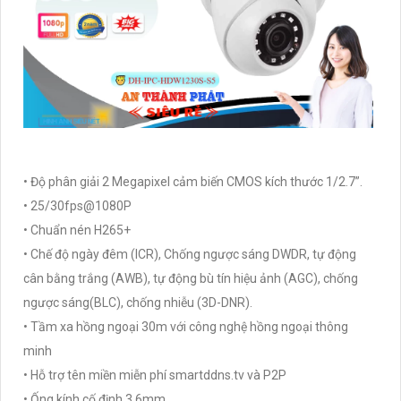
• Độ phân giải 2 Megapixel cảm biến CMOS kích thước 1/2.7”.
• 25/30fps@1080P
• Chuẩn nén H265+
• Chế độ ngày đêm (ICR), Chống ngược sáng DWDR, tự động
cân bằng trắng (AWB), tự động bù tín hiệu ảnh (AGC), chống
ngược sáng(BLC), chống nhiễu (3D-DNR).
• Tầm xa hồng ngoại 30m với công nghệ hồng ngoại thông
minh
• Hỗ trợ tên miền miễn phí smartddns.tv và P2P
• Ống kính cố định 3.6mm.