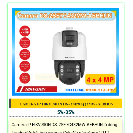
CAMERA IP HIKVISION DS-2SE7C432MW-AEBHUN
5%-35%
Camera IP HIKVISION DS-2SE7C432MW-AEBHUN là dòng
TandemVu kết hợp camera ColorVu góc rộng và PTZ