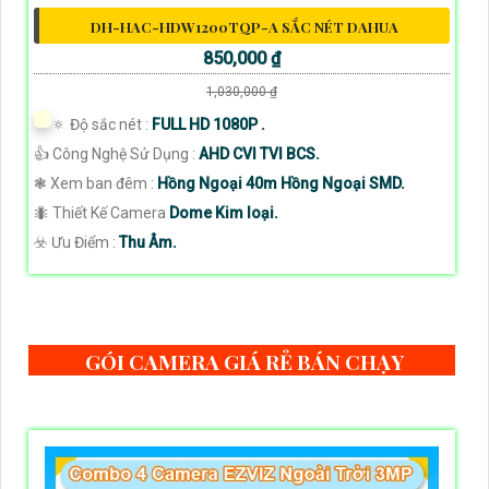
DH-HAC-HDW1200TQP-A SẮC NÉT DAHUA
850,000 ₫
1,030,000 ₫
🔅 Độ sắc nét :
FULL HD 1080P .
👍 Công Nghệ Sử Dụng :
AHD CVI TVI BCS.
❃ Xem ban đêm :
Hồng Ngoại 40m Hồng Ngoại SMD.
🐜 Thiết Kế Camera
Dome Kim loại.
️☣️ Ưu Điểm :
Thu Âm.
GÓI CAMERA GIÁ RẺ BÁN CHẠY