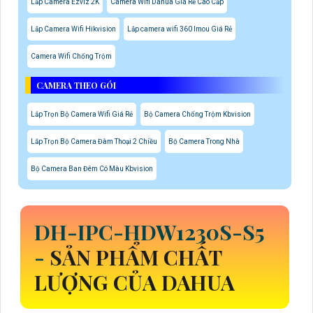
Lắp Camera Ezviz 2K
Camera Wifi Dahua Giá Rẻ Cao Cấp
Lắp Camera Wifi Hikvision
Lắp camera wifi 360 Imou Giá Rẻ
Camera Wifi Chống Trộm
CAMERA THEO GÓI
Lắp Trọn Bộ Camera Wifi Giá Rẻ
Bộ Camera Chống Trộm Kbvision
Lắp Trọn Bộ Camera Đàm Thoại 2 Chiều
Bộ Camera Trong Nhà
Bộ Camera Ban Đêm Có Màu Kbvision
DH-IPC-HDW1230S-S5
-
SẢN PHẨM CHẤT
LƯỢNG CỦA DAHUA