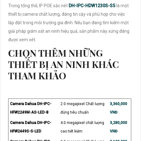
Trong tổng thể, IP POE sắc nét
DH-IPC-HDW1230S-S5
là một
thiết bị camera chất lượng, đáng tin cậy và phù hợp cho việc
lắp đặt trong môi trường gia đình. Nếu bạn đang tìm kiếm một
giải pháp giám sát an ninh hiệu quả, sản phẩm này xứng đáng
được xem xét.
CHỌN THÊM NHỮNG
THIẾT BỊ AN NINH KHÁC
THAM KHẢO
Camera Dahua DH-IPC-
2.0 megapixel Chất lượng
3,360,000
HFW2249M-AS-LED-B
đúng tiêu chuẩn
VNĐ
Camera Dahua DH-IPC-
4.0 megapixel chất lượng
3,280,000
HFW2449S-S-LED
cao tiết kiệm
VNĐ