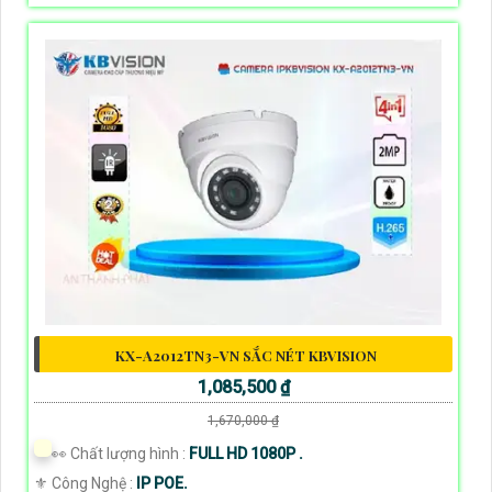
KX-A2012TN3-VN SẮC NÉT KBVISION
1,085,500 ₫
1,670,000 ₫
️👀 Chất lượng hình :
FULL HD 1080P .
⚜️ Công Nghệ :
IP POE.