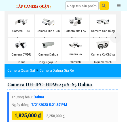
LẮP CAMERA QUẬN 5
Camera TIOC
Camera Thân Lớn
Camera Kim Loại
Camera Cân Bằng
Dahua
Dahua
Dahua
Ánh Sáng Super
Adapt
Camera PoE
Camera DWDR
Camera Dahua
Camera Có Chống
Vantech
Dahua
Hồng Ngoại Ban
Trộm Vantech
Đêm
Camera Quan Sát
Camera Dahua Giá Rẻ
Camera DH-IPC-HDW1230S-S5 Dahua
Thương hiệu:
Dahua
Ngày đăng:
7/21/2023 5:21:37 PM
1,825,000 ₫
2,250,000 ₫