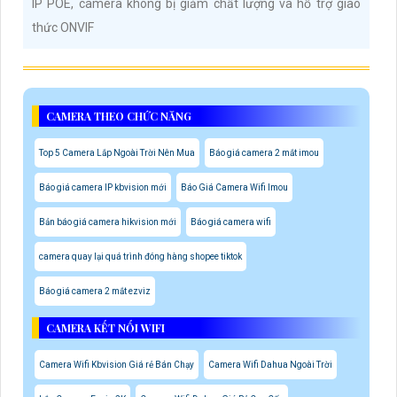
IP POE, camera không bị giảm chất lượng và hỗ trợ giao
thức ONVIF
CAMERA THEO CHỨC NĂNG
Top 5 Camera Lắp Ngoài Trời Nên Mua
Báo giá camera 2 mắt imou
Báo giá camera IP kbvision mới
Báo Giá Camera Wifi Imou
Bản báo giá camera hikvision mới
Báo giá camera wifi
camera quay lại quá trình đóng hàng shopee tiktok
Báo giá camera 2 mắt ezviz
CAMERA KẾT NỐI WIFI
Camera Wifi Kbvision Giá rẻ Bán Chạy
Camera Wifi Dahua Ngoài Trời