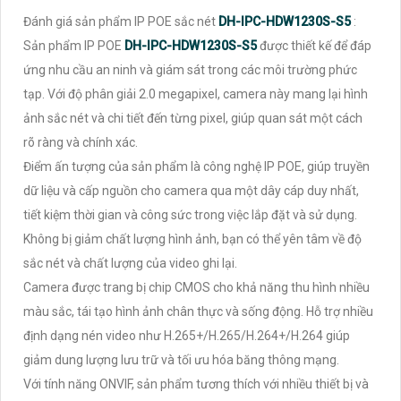
Đánh giá sản phẩm IP POE sắc nét
DH-IPC-HDW1230S-S5
:
Sản phẩm IP POE
DH-IPC-HDW1230S-S5
được thiết kế để đáp
ứng nhu cầu an ninh và giám sát trong các môi trường phức
tạp. Với độ phân giải 2.0 megapixel, camera này mang lại hình
ảnh sắc nét và chi tiết đến từng pixel, giúp quan sát một cách
rõ ràng và chính xác.
Điểm ấn tượng của sản phẩm là công nghệ IP POE, giúp truyền
dữ liệu và cấp nguồn cho camera qua một dây cáp duy nhất,
tiết kiệm thời gian và công sức trong việc lắp đặt và sử dụng.
Không bị giảm chất lượng hình ảnh, bạn có thể yên tâm về độ
sắc nét và chất lượng của video ghi lại.
Camera được trang bị chip CMOS cho khả năng thu hình nhiều
màu sắc, tái tạo hình ảnh chân thực và sống động. Hỗ trợ nhiều
định dạng nén video như H.265+/H.265/H.264+/H.264 giúp
giảm dung lượng lưu trữ và tối ưu hóa băng thông mạng.
Với tính năng ONVIF, sản phẩm tương thích với nhiều thiết bị và