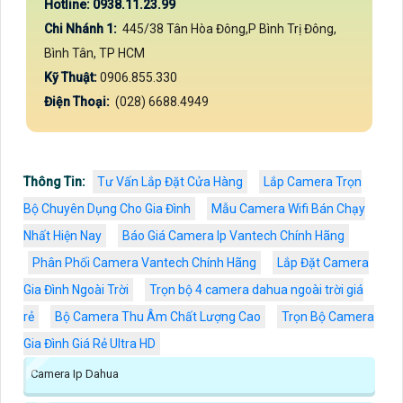
Hotline: 0938.11.23.99
Chi Nhánh 1:
445/38 Tân Hòa Đông,P Bình Trị Đông,
Bình Tân, TP HCM
Kỹ Thuật:
0906.855.330
Điện Thoại:
(028) 6688.4949
Thông Tin:
Tư Vấn Lắp Đặt Cửa Hàng
Lắp Camera Trọn
Bộ Chuyên Dụng Cho Gia Đình
Mẫu Camera Wifi Bán Chạy
Nhất Hiện Nay
Báo Giá Camera Ip Vantech Chính Hãng
Phân Phối Camera Vantech Chính Hãng
Lắp Đặt Camera
Gia Đình Ngoài Trời
Trọn bộ 4 camera dahua ngoài trời giá
rẻ
Bộ Camera Thu Âm Chất Lượng Cao
Trọn Bộ Camera
Gia Đình Giá Rẻ Ultra HD
Camera Ip Dahua