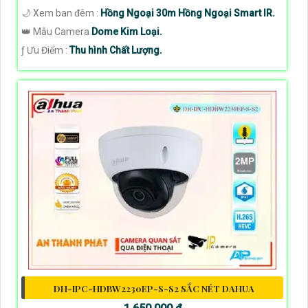
🌙 Xem ban đêm :
Hồng Ngoại 30m Hồng Ngoại Smart IR.
👑 Mẫu Camera
Dome Kim Loại.
️ƒ Ưu Điểm :
Thu hình Chất Lượng.
DH-IPC-HDBW2230EP-S-S2 SẮC NÉT DAHUA