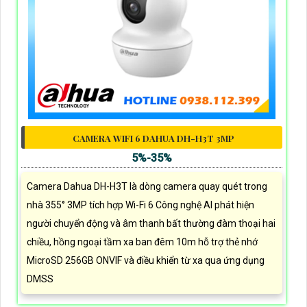
CAMERA WIFI 6 DAHUA DH-H3T 3MP
5%-35%
Camera Dahua DH-H3T là dòng camera quay quét trong
nhà 355° 3MP tích hợp Wi-Fi 6 Công nghệ AI phát hiện
người chuyển động và âm thanh bất thường đàm thoại hai
chiều, hồng ngoại tầm xa ban đêm 10m hỗ trợ thẻ nhớ
MicroSD 256GB ONVIF và điều khiển từ xa qua ứng dụng
DMSS