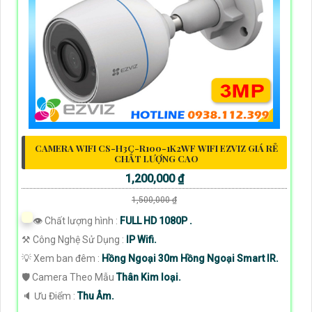
CAMERA WIFI CS-H3C-R100-1K2WF WIFI EZVIZ GIÁ RẺ
CHẤT LƯỢNG CAO
1,200,000 ₫
1,500,000 ₫
👁 Chất lượng hình :
FULL HD 1080P .
⚒ Công Nghệ Sử Dụng :
IP Wifi.
💡 Xem ban đêm :
Hồng Ngoại 30m Hồng Ngoại Smart IR.
🛡 Camera Theo Mẫu
Thân Kim loại.
️🔈 Ưu Điểm :
Thu Âm.