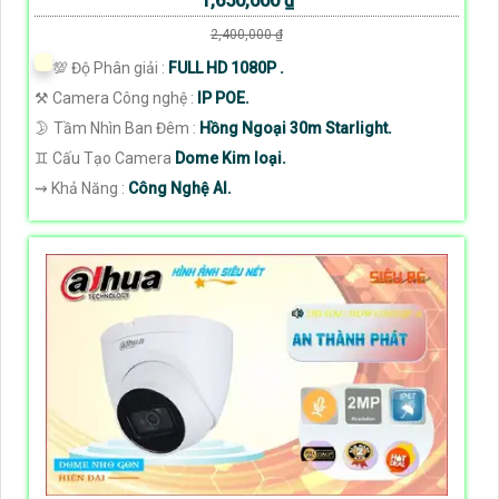
1,650,000 ₫
2,400,000 ₫
💯 Độ Phân giải :
FULL HD 1080P .
⚒ Camera Công nghệ :
IP POE.
🌛 Tầm Nhìn Ban Đêm :
Hồng Ngoại 30m Starlight.
♊ Cấu Tạo Camera
Dome Kim loại.
️⇝ Khả Năng :
Công Nghệ AI.