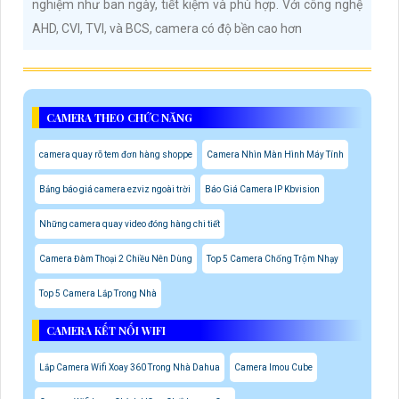
nghiệm như ban ngày, tiết kiệm và phù hợp. Với công nghệ
AHD, CVI, TVI, và BCS, camera có độ bền cao hơn
CAMERA THEO CHỨC NĂNG
camera quay rõ tem đơn hàng shoppe
Camera Nhìn Màn Hình Máy Tính
Bảng báo giá camera ezviz ngoài trời
Báo Giá Camera IP Kbvision
Những camera quay video đóng hàng chi tiết
Camera Đàm Thoại 2 Chiều Nên Dùng
Top 5 Camera Chống Trộm Nhạy
Top 5 Camera Lắp Trong Nhà
CAMERA KẾT NỐI WIFI
Lắp Camera Wifi Xoay 360 Trong Nhà Dahua
Camera Imou Cube