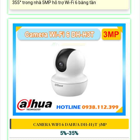
355° trong nhà 5MP hỗ trợ Wi-Fi 6 băng tần
CAMERA WIFI 6 DAHUA DH-H3T 3MP
5%-35%