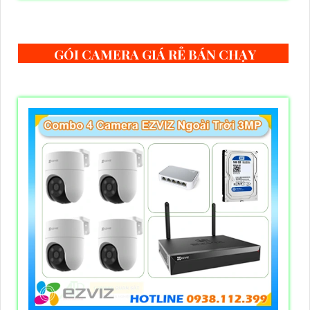
GÓI CAMERA GIÁ RẺ BÁN CHẠY