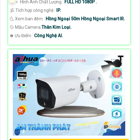
🔅 Hình Ành Chất Lượng :
FULL HD 1080P .
🕉️ Tích hợp công nghệ :
IP.
🌜 Xem ban đêm :
Hồng Ngoại 50m Hồng Ngoại Smart IR.
💦 Mẫu Camera
Thân Kim Loại.
️♚ Ưu Điểm :
Công Nghệ AI.