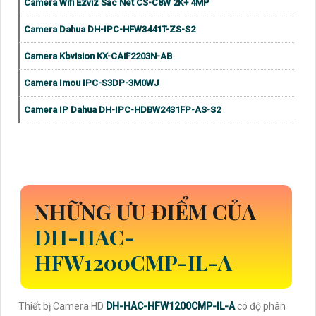
Camera Wifi Ezviz Sắc Nét CS-C8W 2K+ 4MP
Camera Dahua DH-IPC-HFW3441T-ZS-S2
Camera Kbvision KX-CAiF2203N-AB
Camera Imou IPC-S3DP-3M0WJ
Camera IP Dahua DH-IPC-HDBW2431FP-AS-S2
NHỮNG ƯU ĐIỂM CỦA
DH-HAC-
HFW1200CMP-IL-A
Thiết bị Camera HD
DH-HAC-HFW1200CMP-IL-A
có độ phân