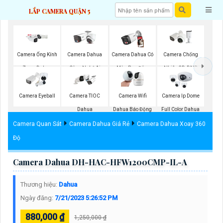
LẮP CAMERA QUẬN 5
Camera Ống Kính
Camera Dahua
Camera Dahua Có
Camera Chống
Zoom Dahua
Công Nghệ Ai
Màu Ban Đêm
Nhiễu 3D-DNR
Dahua
Camera Eyeball
Camera TIOC
Camera Wifi
Camera Ip Dome
Dahua
Dahua Báo Động
Full Color Dahua
Camera Quan Sát
Camera Dahua Giá Rẻ
Camera Dahua Xoay 360
Độ
Camera Dahua DH-HAC-HFW1200CMP-IL-A
Thương hiệu:
Dahua
Ngày đăng:
7/21/2023 5:26:52 PM
880,000 ₫
1,250,000 ₫