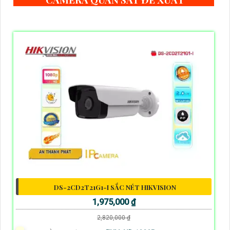
DS-2CD2T21G1-I SẮC NÉT HIKVISION
1,975,000 ₫
2,820,000 ₫