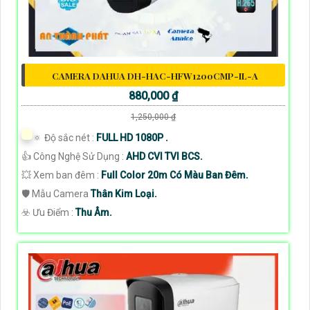
CAMERA DAHUA DH-HAC-HFW1200CMP-IL-A
880,000 ₫
1,250,000 ₫
🔅 Độ sắc nét :
FULL HD 1080P .
👍 Công Nghệ Sử Dụng :
AHD CVI TVI BCS.
💥 Xem ban đêm :
Full Color 20m Có Màu Ban Đêm.
🛡 Mẫu Camera
Thân Kim Loại.
️☣️ Ưu Điểm :
Thu Âm.