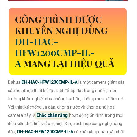
CÔNG TRÌNH ĐƯỢC
KHUYẾN NGHỊ DÙNG
DH-HAC-
HFW1200CMP-IL-
A
MANG LẠI HIỆU QUẢ
Dahua
DH-HAC-HFW1200CMP-IL-A
là một camera giám sát
sắc nét được thiết kế đặc biệt để lắp đặt trong những môi
trường khắc nghiệt như chống bụi bẩn, chống mưa và ẩm ướt.
Với thiết kế chống va đập, chống nước và chống phá hoại,
camera này ☣️
Chắc chắn rằng
hoạt động ổn định trong mọi
điều kiện thời tiết khắc nghiệt. Được tích hợp công nghệ hàng
đầu,
DH-HAC-HFW1200CMP-IL-A
có khả năng quan sát chất