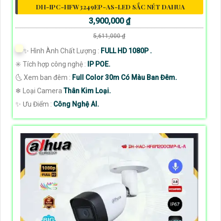
DH-IPC-HFW3249EP-AS-LED SẮC NÉT DAHUA
3,900,000 ₫
5,611,000 ₫
✨ Hình Ành Chất Lượng :
FULL HD 1080P .
✳️ Tích hợp công nghệ :
IP POE.
🌜 Xem ban đêm :
Full Color 30m Có Màu Ban Đêm.
❄ Loại Camera
Thân Kim Loại.
️✨ Ưu Điểm :
Công Nghệ AI.