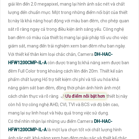
giải lên đến 2.0 megapixel, mang lại hình ảnh sắc nét và chất
lượng đến chuẩn mực. Một trong những điểm nổi bật của thiết
bị này là khả năng hoạt động với màu ban đêm, cho phép quan
sát rõ ràng ngay cả trong điều kiện ánh sáng yếu. Công nghệ
ban đêm có màu của thiết bị mang lại giải pháp tối ưu cho việc
giám sát, mang đến trải nghiệm xem ban đêm như ban ngày.
Với thiết kế thân kim loại chắc chắn, Camera
DH-HAC-
HFW1200CMP-IL-A
còn được trang bị khả năng xem được ban
đêm Full Color trong khoảng cách lên đến 20m. Thiết kế sản
phẩm chất lượng Hổ trợ tiết kiệm chi phí và tối ưu hóa khả
năng giám sát ban đêm, đồng thời phản ánh hình ảnh một
cách chân thực và rõ ràng. 🌙
Ưu điểm nỗi bật hơn
thiết bị này
còn hỗ trợ công nghệ AHD, CVI, TVI và BCS với độ bền cao,
mang lại sự linh hoạt và hiệu quả trong việc sử dụng.
Có thể nhìn nhận lại những ưu điểm Camera
DH-HAC-
HFW1200CMP-IL-A
là một lựa chọn tốt với chất lượng hình
ảnh sắc nét, khả năng xem ban đêm màu sắc và thiết kế chắc