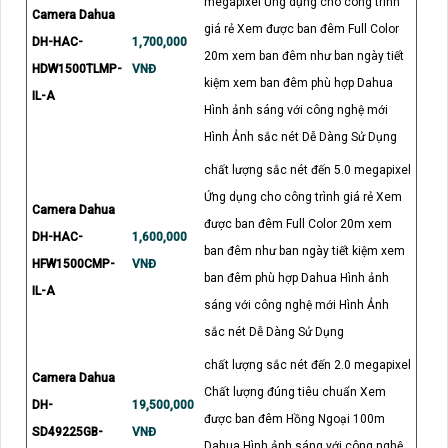
megapixel Ứng dụng cho công trình
Camera Dahua
giá rẻ Xem được ban đêm Full Color
DH-HAC-
1,700,000
20m xem ban đêm như ban ngày tiết
HDW1500TLMP-
VNĐ
kiệm xem ban đêm phù hợp Dahua
IL-A
Hình ảnh sáng với công nghệ mới
Hình Ảnh sắc nét Dễ Dàng Sử Dụng
chất lượng sắc nét đến 5.0 megapixel
Ứng dụng cho công trình giá rẻ Xem
Camera Dahua
được ban đêm Full Color 20m xem
DH-HAC-
1,600,000
ban đêm như ban ngày tiết kiệm xem
HFW1500CMP-
VNĐ
ban đêm phù hợp Dahua Hình ảnh
IL-A
sáng với công nghệ mới Hình Ảnh
sắc nét Dễ Dàng Sử Dụng
chất lượng sắc nét đến 2.0 megapixel
Camera Dahua
Chất lượng đúng tiêu chuẩn Xem
DH-
19,500,000
được ban đêm Hồng Ngoại 100m
SD49225GB-
VNĐ
Dahua Hình ảnh sáng với công nghệ