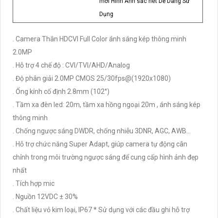
mới Hình Ảnh sắc nét Dễ Dàng Sử
Dụng
. Camera Thân HDCVI Full Color ánh sáng kép thông minh
2.0MP
. Hỗ trợ 4 chế độ : CVI/TVI/AHD/Analog
. Độ phân giải 2.0MP CMOS 25/30fps@(1920x1080)
. Ống kính cố định 2.8mm (102°)
. Tầm xa đèn led: 20m, tầm xa hồng ngoại 20m , ánh sáng kép
thông minh
. Chống ngược sáng DWDR, chống nhiễu 3DNR, AGC, AWB...
. Hỗ trợ chức năng Super Adapt, giúp camera tự động cân
chỉnh trong môi trường ngược sáng để cung cấp hình ảnh đẹp
nhất
. Tích hợp mic
. Nguồn 12VDC ± 30%
. Chất liệu vỏ kim loại, IP67 * Sử dụng với các đầu ghi hỗ trợ