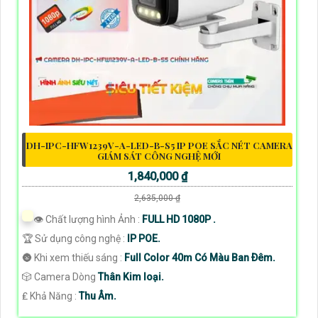
DH-IPC-HFW1239V-A-LED-B-S5 IP POE SẮC NÉT CAMERA
GIÁM SÁT CÔNG NGHỆ MỚI
1,840,000 ₫
2,635,000 ₫
👁 Chất lượng hình Ảnh :
FULL HD 1080P .
🏆 Sử dụng công nghệ :
IP POE.
🌚 Khi xem thiếu sáng :
Full Color 40m Có Màu Ban Ðêm.
🎲 Camera Dòng
Thân Kim loại.
️₤ Khả Năng :
Thu Âm.