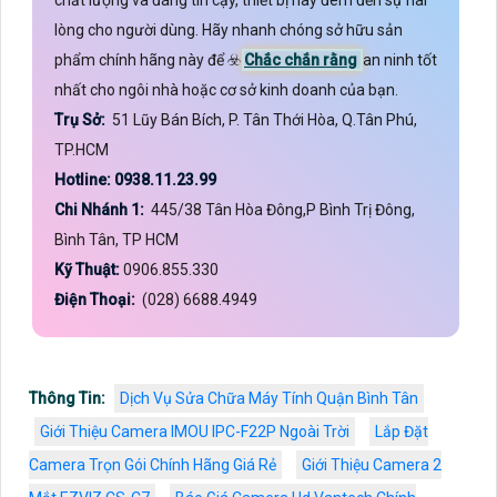
lòng cho người dùng. Hãy nhanh chóng sở hữu sản
phẩm chính hãng này để ☣️
Chắc chắn rằng
an ninh tốt
nhất cho ngôi nhà hoặc cơ sở kinh doanh của bạn.
Trụ Sở:
51 Lũy Bán Bích, P. Tân Thới Hòa, Q.Tân Phú,
TP.HCM
Hotline: 0938.11.23.99
Chi Nhánh 1:
445/38 Tân Hòa Đông,P Bình Trị Đông,
Bình Tân, TP HCM
Kỹ Thuật:
0906.855.330
Điện Thoại:
(028) 6688.4949
Thông Tin:
Dịch Vụ Sửa Chữa Máy Tính Quận Bình Tân
Giới Thiệu Camera IMOU IPC-F22P Ngoài Trời
Lắp Đặt
Camera Trọn Gói Chính Hãng Giá Rẻ
Giới Thiệu Camera 2