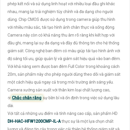
phép kết nối và sử dụng linh hoạt với nhiều loại đầu ghi khác
nhau, mang lại trải nghiệm tùy chỉnh và đa dạng cho người
dùng. Chip CMOS được sử dụng trong camera giúp thu hình
với nhiều màu sắc, tái tạo hình ảnh chân thực và sống động.
Camera này còn có khả năng thu âm rõ ràng khi kết hợp với
đầu ghi, mang lại sự đa dạng và đầy đủ thông tin cho hệ thống
giám sát. Công nghệ ban đêm có màu giúp tái tạo hình ảnh với
độ sáng tối ưu, giúp quản lý và giám sát hiệu quả vào ban đêm.
Với khả năng xem được ban đêm Full Color trong khoảng cách
20m, sản phẩm này cho phép người dùng theo dõi và giám sát
một cách hiệu quả ngay cả trong môi trường ánh sáng yếu.
Camera xưởng sản xuất với thân kim loại chất lượng cao,
☣️
Chắc chắn rằng
sự bền bỉ và ổn định trong việc sử dụng lâu
dài.
Với tất cả những ưu điểm và tính năng cao cấp, sản phẩm HD
DH-HAC-HFW1200CMP-IL-A
thực sự là một lựa chọn chất
lượng và đáng tin cậy trong việc cải thiện hệ thống giám sát và