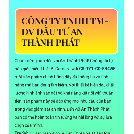
CÔNG TY TNHH TM-
DV ĐẦU TƯ AN
THÀNH PHÁT
Chào mừng bạn đến với An Thành Phát! Chúng tôi tự
hào giới thiệu Thiết Bị Camera wifi
CS-TY1-C0-8B4WF
một sản phẩm chính hãng đầy đủ thông tin và tính
năng mà bạn đang tìm kiếm. Với thiết kế hiện đại, chất
lượng hình ảnh sắc nét và khả năng kết nối wifi thuận
tiện, sản phẩm này sẽ đáp ứng mọi nhu cầu của bạn
trong việc giám sát an ninh. Đến với An Thành Phát,
bạn có thể hoàn toàn tin tưởng và hài lòng với sự lựa
chọn của mình.
Trụ Sở:
51 Lũy Bán Bích, P. Tân Thới Hòa, Q.Tân Phú,