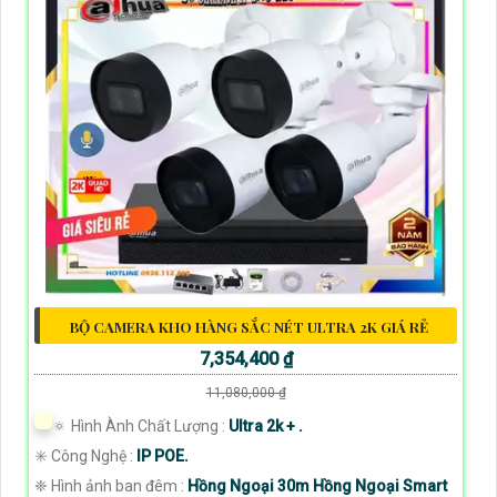
BỘ CAMERA KHO HÀNG SẮC NÉT ULTRA 2K GIÁ RẺ
7,354,400 ₫
11,080,000 ₫
🔅 Hình Ành Chất Lượng :
Ultra 2k + .
✳️ Công Nghệ :
IP POE.
❈ Hình ảnh ban đêm :
Hồng Ngoại 30m Hồng Ngoại Smart