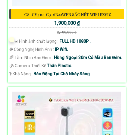
CS-CV310-C3-6B22WFR SẮC NÉT WIFI EZVIZ
1,900,000 ₫
2,100,000 ₫
☀️ Hình ảnh chất lượng :
FULL HD 1080P .
®️ Công Nghệ Hình Ảnh :
IP Wifi.
🌈 Tầm Nhìn Ban Đêm :
Hồng Ngoại 30m Có Màu Ban Đêm.
🕉️ Camera Thiết Kế
Thân Plastic.
️🎙 Khả Năng :
Báo Động Tại Chỗ Nháy Sáng.