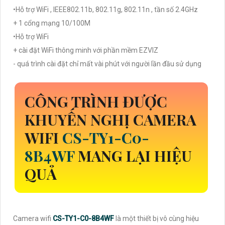
•Hỗ trợ WiFi , IEEE802.11b, 802.11g, 802.11n , tần số 2.4GHz
+ 1 cổng mạng 10/100M
•Hỗ trợ WiFi
+ cài đặt WiFi thông minh với phần mềm EZVIZ
- quá trình cài đặt chỉ mất vài phút với người lần đầu sử dụng
CÔNG TRÌNH ĐƯỢC
KHUYẾN NGHỊ CAMERA
WIFI
CS-TY1-C0-
8B4WF
MANG LẠI HIỆU
QUẢ
Camera wifi
CS-TY1-C0-8B4WF
là một thiết bị vô cùng hiệu