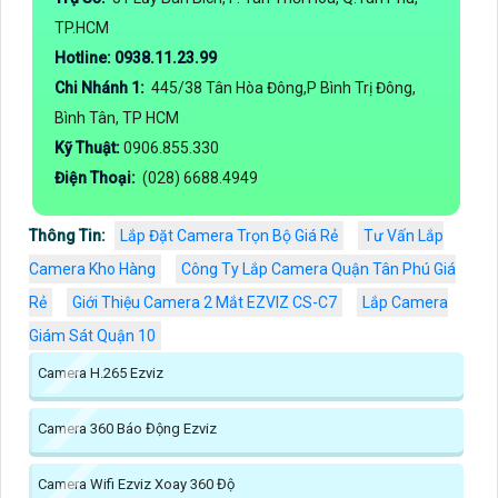
TP.HCM
Hotline: 0938.11.23.99
Chi Nhánh 1:
445/38 Tân Hòa Đông,P Bình Trị Đông,
Bình Tân, TP HCM
Kỹ Thuật:
0906.855.330
Điện Thoại:
(028) 6688.4949
Thông Tin:
Lắp Đặt Camera Trọn Bộ Giá Rẻ
Tư Vấn Lắp
Camera Kho Hàng
Công Ty Lắp Camera Quận Tân Phú Giá
Rẻ
Giới Thiệu Camera 2 Mắt EZVIZ CS-C7
Lắp Camera
Giám Sát Quận 10
Camera H.265 Ezviz
Camera 360 Báo Động Ezviz
Camera Wifi Ezviz Xoay 360 Độ