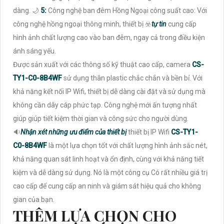
dàng. 🌙
5:
Công nghệ ban đêm Hồng Ngoại công suất cao: Với
công nghệ hồng ngoại thông minh, thiết bị ☣️
tự tin
cung cấp
hình ảnh chất lượng cao vào ban đêm, ngay cả trong điều kiện
ánh sáng yếu.
Được sản xuất với các thông số kỹ thuật cao cấp, camera
CS-
TY1-C0-8B4WF
sử dụng thân plastic chắc chắn và bền bỉ. Với
khả năng kết nối IP Wifi, thiết bị dễ dàng cài đặt và sử dụng mà
không cần dây cáp phức tạp. Công nghệ mới ấn tượng nhất
giúp giúp tiết kiệm thời gian và công sức cho người dùng.
🔉
Nhận xét những ưu điểm của thiết bị
thiết bị IP Wifi
CS-TY1-
C0-8B4WF
là một lựa chọn tốt với chất lượng hình ảnh sắc nét,
khả năng quan sát linh hoạt và ổn định, cùng với khả năng tiết
kiệm và dễ dàng sử dụng. Nó là một công cụ Có rất nhiều giá trị
cao cấp để cung cấp an ninh và giám sát hiệu quả cho không
gian của bạn.
THÊM LỰA CHỌN CHO