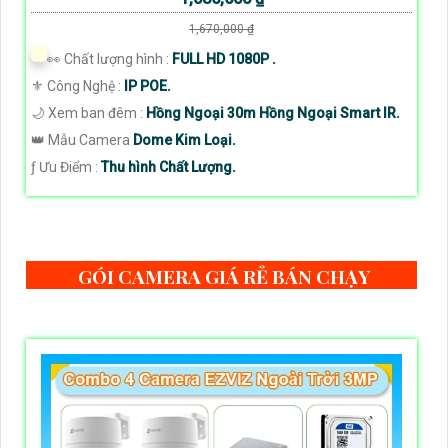
1,670,000 ₫
️👀 Chất lượng hình :
FULL HD 1080P .
⚜️ Công Nghệ :
IP POE.
🌙 Xem ban đêm :
Hồng Ngoại 30m Hồng Ngoại Smart IR.
👑 Mẫu Camera
Dome Kim Loại.
️ƒ Ưu Điểm :
Thu hình Chất Lượng.
GÓI CAMERA GIÁ RẺ BÁN CHẠY