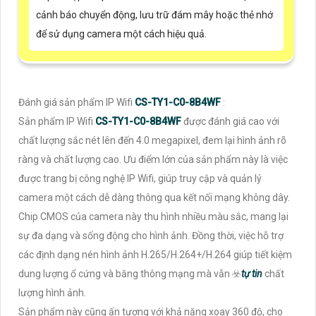
cảnh báo chuyển động, lưu trữ đám mây hoặc thẻ nhớ
để sử dụng camera một cách hiệu quả.
Đánh giá sản phẩm IP Wifi
CS-TY1-C0-8B4WF
:
Sản phẩm IP Wifi
CS-TY1-C0-8B4WF
được đánh giá cao với
chất lượng sắc nét lên đến 4.0 megapixel, đem lại hình ảnh rõ
ràng và chất lượng cao. Ưu điểm lớn của sản phẩm này là việc
được trang bị công nghệ IP Wifi, giúp truy cập và quản lý
camera một cách dễ dàng thông qua kết nối mạng không dây.
Chip CMOS của camera này thu hình nhiều màu sắc, mang lại
sự đa dạng và sống động cho hình ảnh. Đồng thời, việc hỗ trợ
các định dạng nén hình ảnh H.265/H.264+/H.264 giúp tiết kiệm
dung lượng ổ cứng và băng thông mạng mà vẫn ☣️
tự tin
chất
lượng hình ảnh.
Sản phẩm này cũng ấn tượng với khả năng xoay 360 độ, cho