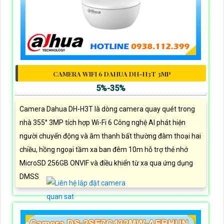
CAMERA WIFI 6 DAHUA DH-H3T 3MP
5%-35%
Camera Dahua DH-H3T là dòng camera quay quét trong
nhà 355° 3MP tích hợp Wi-Fi 6 Công nghệ AI phát hiện
người chuyển động và âm thanh bất thường đàm thoại hai
chiều, hồng ngoại tầm xa ban đêm 10m hỗ trợ thẻ nhớ
MicroSD 256GB ONVIF và điều khiển từ xa qua ứng dụng
DMSS