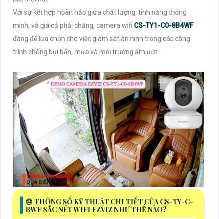
Với sự kết hợp hoàn hảo giữa chất lượng, tính năng thông
minh, và giá cả phải chăng, camera wifi
CS-TY1-C0-8B4WF
đáng để lựa chọn cho việc giám sát an ninh trong các công
trình chống bụi bẩn, mưa và môi trường ẩm ướt.
😓 THÔNG SỐ KỸ THUẬT CHI TIẾT CỦA CS-TY-C-
BWF SẮC NÉT WIFI EZVIZ NHƯ THẾ NÀO?