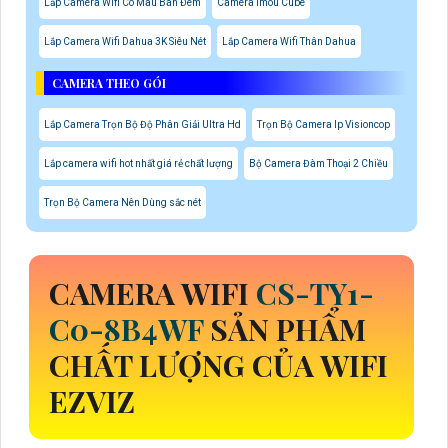
Lắp Camera Wifi Có Màu Ban Đêm
Camera Imou Cube
Lắp Camera Wifi Dahua 3K Siêu Nét
Lắp Camera Wifi Thân Dahua
CAMERA THEO GÓI
Lắp Camera Trọn Bộ Độ Phân Giải Ultra Hd
Trọn Bộ Camera Ip Visioncop
Lắp camera wifi hot nhất giá rẻ chất lượng
Bộ Camera Đàm Thoại 2 Chiều
Trọn Bộ Camera Nên Dùng sắc nét
CAMERA WIFI
CS-TY1-
C0-8B4WF
SẢN PHẨM
CHẤT LƯỢNG CỦA WIFI
EZVIZ