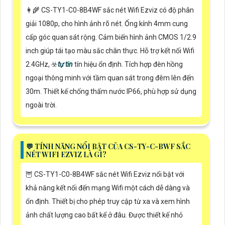
👩‍🌾 CS-TY1-C0-8B4WF sắc nét Wifi Ezviz có độ phân
giải 1080p, cho hình ảnh rõ nét. Ống kính 4mm cung
cấp góc quan sát rộng. Cảm biến hình ảnh CMOS 1/2.9
inch giúp tái tạo màu sắc chân thực. Hỗ trợ kết nối Wifi
2.4GHz, ☣️
tự tin
tín hiệu ổn định. Tích hợp đèn hồng
ngoại thông minh với tầm quan sát trong đêm lên đến
30m. Thiết kế chống thấm nước IP66, phù hợp sử dụng
ngoài trời.
️💬 TÍNH NĂNG NỔI BẬT CỦA CS-TY-C-BWF SẮC
NÉT WIFI EZVIZ LÀ GÌ?
🦉 CS-TY1-C0-8B4WF sắc nét Wifi Ezviz nổi bật với
khả năng kết nối đến mạng Wifi một cách dễ dàng và
ổn định. Thiết bị cho phép truy cập từ xa và xem hình
ảnh chất lượng cao bất kể ở đâu. Được thiết kế nhỏ