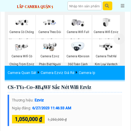
LẮP CAMERA QUẬN 5
Camera Wifi Ezviz
Camera Có Chống
Camera Theo Dỏi
Camera Wifi Full
Ngoài Trời
Ngược Sáng Ezviz
Người Ezviz
Color Ezviz
Camera Wifi Có
Camera Ezviz
Camera Kbvision
Camera Thết Kế
Chống Trộm Ezviz
Phân Biệt Người
360 Toàn Cảnh
Kim Loại Vantech
Camera Quan Sát
Camera Ezviz Giá Rẻ
Camera Ip
CS-TY1-C0-8B4WF Sắc Nét Wifi Ezviz
Thương hiệu:
Ezviz
Ngày đăng:
6/27/2023 11:46:33 AM
1,050,000 ₫
1,250,000 ₫