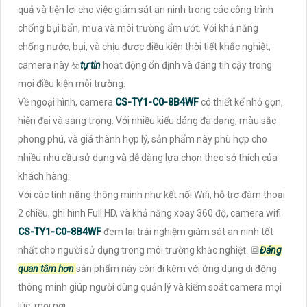
quả và tiện lợi cho việc giám sát an ninh trong các công trình
chống bụi bẩn, mưa và môi trường ẩm ướt. Với khả năng
chống nước, bụi, và chịu được điều kiện thời tiết khắc nghiệt,
camera này ☣️
tự tin
hoạt động ổn định và đáng tin cậy trong
mọi điều kiện môi trường.
Về ngoại hình, camera
CS-TY1-C0-8B4WF
có thiết kế nhỏ gọn,
hiện đại và sang trọng. Với nhiều kiểu dáng đa dạng, màu sắc
phong phú, và giá thành hợp lý, sản phẩm này phù hợp cho
nhiều nhu cầu sử dụng và dễ dàng lựa chọn theo sở thích của
khách hàng.
Với các tính năng thông minh như kết nối Wifi, hỗ trợ đàm thoại
2 chiều, ghi hình Full HD, và khả năng xoay 360 độ, camera wifi
CS-TY1-C0-8B4WF
đem lại trải nghiệm giám sát an ninh tốt
nhất cho người sử dụng trong môi trường khắc nghiệt. 🔳
Đáng
quan tâm hơn
sản phẩm này còn đi kèm với ứng dụng di động
thông minh giúp người dùng quản lý và kiểm soát camera mọi
lúc, mọi nơi.