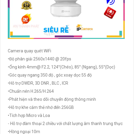
Camera quay quét WiFi
•Độ phân giải 2560x1440 @ 20fps
•Ống kính 4mm@ F2.2, 124°(Chéo), 85° (Ngang), 55°(Dọc)
•Góc quay ngang 350 độ , góc xoay dọc 55 độ
•Hỗ trợ DWDR, 3D DNR , BLC , ICR
•Chuấn nén H.265/H.264
•Phát hiện và theo dõi chuyển động thông minh
•Hỗ trợ khe cắm thẻ nhớ đến 256GB
•Tích hợp Micro và Loa
- Hỗ trợ đàm thoại 2 chiều với chất lượng âm thanh trung thực
•Hồng ngoại 10m