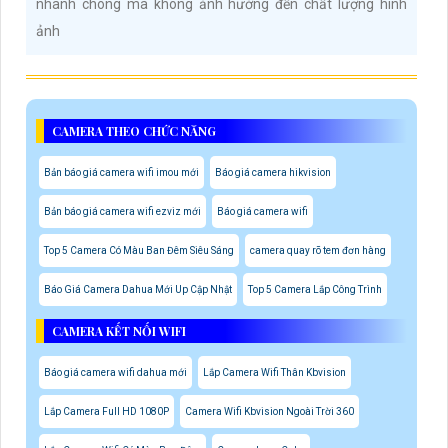
nhanh chóng mà không ảnh hưởng đến chất lượng hình
ảnh
CAMERA THEO CHỨC NĂNG
Bản báo giá camera wifi imou mới
Báo giá camera hikvision
Bản báo giá camera wifi ezviz mới
Báo giá camera wifi
Top 5 Camera Có Màu Ban Đêm Siêu Sáng
camera quay rõ tem đơn hàng
Báo Giá Camera Dahua Mới Up Cập Nhật
Top 5 Camera Lắp Công Trình
CAMERA KẾT NỐI WIFI
Báo giá camera wifi dahua mới
Lắp Camera Wifi Thân Kbvision
Lắp Camera Full HD 1080P
Camera Wifi Kbvision Ngoài Trời 360