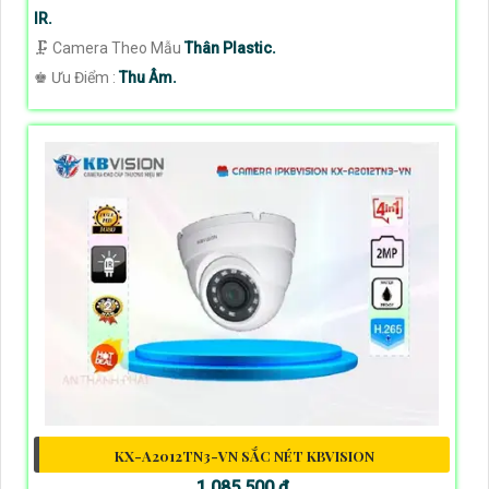
IR.
🗜️ Camera Theo Mẫu
Thân Plastic.
️♚ Ưu Điểm :
Thu Âm.
KX-A2012TN3-VN SẮC NÉT KBVISION
1,085,500 ₫