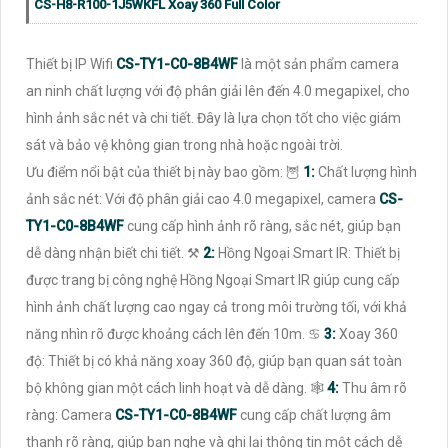
CS-H8-R100-1J5WKFL Xoay 360 Full Color
Thiết bị IP Wifi
CS-TY1-C0-8B4WF
là một sản phẩm camera
an ninh chất lượng với độ phân giải lên đến 4.0 megapixel, cho
hình ảnh sắc nét và chi tiết. Đây là lựa chọn tốt cho việc giám
sát và bảo vệ không gian trong nhà hoặc ngoài trời.
Ưu điểm nổi bật của thiết bị này bao gồm: 🦉
1:
Chất lượng hình
ảnh sắc nét: Với độ phân giải cao 4.0 megapixel, camera
CS-
TY1-C0-8B4WF
cung cấp hình ảnh rõ ràng, sắc nét, giúp bạn
dễ dàng nhận biết chi tiết. ⚒
2:
Hồng Ngoại Smart IR: Thiết bị
được trang bị công nghệ Hồng Ngoại Smart IR giúp cung cấp
hình ảnh chất lượng cao ngay cả trong môi trường tối, với khả
năng nhìn rõ được khoảng cách lên đến 10m. ♋
3:
Xoay 360
độ: Thiết bị có khả năng xoay 360 độ, giúp bạn quan sát toàn
bộ không gian một cách linh hoạt và dễ dàng. 🕸️
4:
Thu âm rõ
ràng: Camera
CS-TY1-C0-8B4WF
cung cấp chất lượng âm
thanh rõ ràng, giúp bạn nghe và ghi lại thông tin một cách dễ