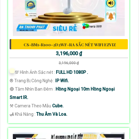
CS-BM1-R100-2D2WF-RA SẮC NÉT WIFI EZVIZ
3,196,000 ₫
3,196,000 ₫
💯 Hình Ảnh Sắc nét :
FULL HD 1080P .
®️ Trang Bị Công Nghệ :
IP Wifi.
🔴 Tầm Nhìn Ban Đêm :
Hồng Ngoại 10m Hồng Ngoại
Smart IR.
⚒ Camera Theo Mẫu
Cube.
️🛃 Khả Năng :
Thu Âm Và Loa.