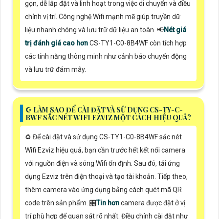
gọn, dễ lắp đặt và linh hoạt trong việc di chuyển và điều
chỉnh vị trí. Công nghệ Wifi mạnh mẽ giúp truyền dữ
liệu nhanh chóng và lưu trữ dữ liệu an toàn. 📢
Nét giá
trị đánh giá cao hơn
CS-TY1-C0-8B4WF còn tích hợp
các tính năng thông minh như cảnh báo chuyển động
và lưu trữ đám mây.
☪ LÀM SAO ĐỂ CÀI ĐẶT VÀ SỬ DỤNG CS-TY-C-
BWF SẮC NÉT WIFI EZVIZ MỘT CÁCH HIỆU QUẢ?
♻️ Để cài đặt và sử dụng CS-TY1-C0-8B4WF sắc nét
Wifi Ezviz hiệu quả, bạn cần trước hết kết nối camera
với nguồn điện và sóng Wifi ổn định. Sau đó, tải ứng
dụng Ezviz trên điện thoại và tạo tài khoản. Tiếp theo,
thêm camera vào ứng dụng bằng cách quét mã QR
code trên sản phẩm. 🎛
Tin hơn
camera được đặt ở vị
trí phù hợp để quan sát rõ nhất. Điều chỉnh cài đặt như