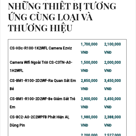
NHỮNG THIẾT BỊ TƯƠNG
ỨNG CÙNG LOẠI VÀ
THƯƠNG HIỆU
1,700,000
2,100,000
CS-H3c-R100-1K2WFL Camera Ezviz
VNĐ
VNĐ
Camera Wifi Ngoài Trời CS-C3TN-A0-
1,500,000
2,000,000
1H2WFL
VNĐ
VNĐ
CS-BM1-R100-2D2WF-Ra Quan Sát Em
2,850,000
3,450,000
Bé
VNĐ
VNĐ
CS-BM1-R100-2D2WF-Be Giám Sát Trẻ
2,900,000
3,450,000
Em
VNĐ
VNĐ
CS-BC2-A0-2C2WPFB Phát Hiện AI,
1,980,000
2,388,000
Dùng Pin
VNĐ
VNĐ
2,200,000
2,527,000