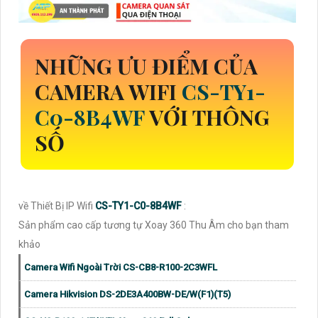
NHỮNG ƯU ĐIỂM CỦA
CAMERA WIFI
CS-TY1-
C0-8B4WF
VỚI THÔNG
SỐ
về Thiết Bị IP Wifi
CS-TY1-C0-8B4WF
:
Sản phẩm cao cấp tương tự Xoay 360 Thu Âm cho bạn tham
khảo
Camera Wifi Ngoài Trời CS-CB8-R100-2C3WFL
Camera Hikvision DS-2DE3A400BW-DE/W(F1)(T5)