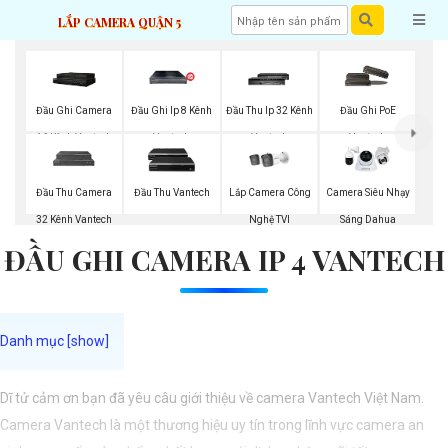
LẮP CAMERA QUẬN 5
Đầu Ghi Camera
Đầu Ghi Ip 8 Kênh
Đầu Thu Ip 32 Kênh
Đầu Ghi PoE
16 Kênh Vantech
Vantech
Vantech
Vantech
Lắp Camera Công
Đầu Thu Camera
Đầu Thu Vantech
Camera Siêu Nhạy
Nghệ TVI
32 Kênh Vantech
Sáng Dahua
ĐẦU GHI CAMERA IP 4 VANTECH
Dĩ tử cảm ơn bạn đã yêu câu giới thiệu về camera Vantech Việt Nam.
Camera Vantech là một thương hiệu uy tín trong lĩnh vực camera an