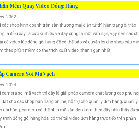
hần Mềm Quay Video Đóng Hàng
ew: 2062.
i các shop kinh doanh trên sàn thương mại điện tử thì hiện trạng bị tráo
ng là điều xảy ra cực kì nhiều và đây cũng là một vấn nạn, vậy nên các s
ải có video lúc đóng gói hàng để có thể bảo vệ quyền lợi cho shop của mì
m theo phần mềm có thể trích xuất video nhanh gọn nhất
ắp Camera Soi Mã Vạch
ew: 2024.
i camera soi mã vạch thì đây là giải pháp camera chất lượng cao phù hợ
p đặt cho các shop bán hàng online, hỗ trợ cho quản lý đơn hàng, quản lý
n gói hàng, camera có thể nhìn mã vận đơn kèm theo đấy nhìn thấy đượ
y trình đóng gói hàng hóa, có thể tải video đơn hàng trực tiếp trên phần
ềm