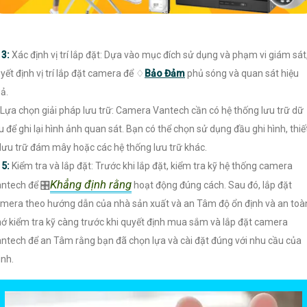
〙
3:
Xác định vị trí lắp đặt: Dựa vào mục đích sử dụng và phạm vi giám sát
yết định vị trí lắp đặt camera để ♢
Bảo Đảm
phủ sóng và quan sát hiệu
ả.
Lựa chọn giải pháp lưu trữ: Camera Vantech cần có hệ thống lưu trữ dữ
ệu để ghi lại hình ảnh quan sát. Bạn có thể chọn sử dụng đầu ghi hình, thiế
 lưu trữ đám mây hoặc các hệ thống lưu trữ khác.

5:
Kiểm tra và lắp đặt: Trước khi lắp đặt, kiểm tra kỹ hệ thống camera
Khẳng định rằng
ntech để 🎛
hoạt động đúng cách. Sau đó, lắp đặt
mera theo hướng dẫn của nhà sản xuất và an Tâm độ ổn định và an toà
ớ kiểm tra kỹ càng trước khi quyết định mua sắm và lắp đặt camera
ntech để an Tâm rằng bạn đã chọn lựa và cài đặt đúng với nhu cầu của
nh.