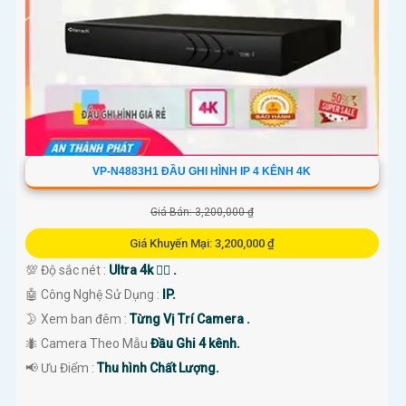
'
VP-N4883H1 ĐẦU GHI HÌNH IP 4 KÊNH 4K
Giá Bán: 3,200,000 ₫
Giá Khuyến Mại: 3,200,000 ₫
💯 Độ sắc nét :
Ultra 4k 👍🏾 .
🤖️ Công Nghệ Sử Dụng :
IP.
🌛 Xem ban đêm :
Từng Vị Trí Camera .
🐜 Camera Theo Mẫu
Đầu Ghi 4 kênh.
️📢 Ưu Điểm :
Thu hình Chất Lượng.