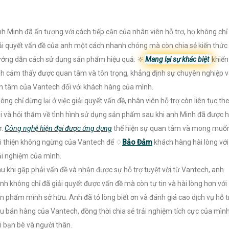
h Minh đã ấn tượng với cách tiếp cận của nhân viên hỗ trợ, họ không chỉ
ải quyết vấn đề của anh một cách nhanh chóng mà còn chia sẻ kiến thức
ớng dẫn cách sử dụng sản phẩm hiệu quả. 🔆
Mang lại sự khác biệt
khiến
h cảm thấy được quan tâm và tôn trọng, khẳng định sự chuyên nghiệp 
n tâm của Vantech đối với khách hàng của mình.
ông chỉ dừng lại ở việc giải quyết vấn đề, nhân viên hỗ trợ còn liên tục th
i và hỏi thăm về tình hình sử dụng sản phẩm sau khi anh Minh đã được 
ợ.
Công nghệ hiện đại được ứng dụng
thể hiện sự quan tâm và mong muố
i thiện không ngừng của Vantech để ♢
Bảo Đảm
khách hàng hài lòng với
ải nghiệm của mình.
u khi gặp phải vấn đề và nhận được sự hỗ trợ tuyệt vời từ Vantech, anh
nh không chỉ đã giải quyết được vấn đề mà còn tự tin và hài lòng hơn với
n phẩm mình sở hữu. Anh đã tỏ lòng biết ơn và đánh giá cao dịch vụ hỗ t
u bán hàng của Vantech, đồng thời chia sẻ trải nghiệm tích cực của mìn
i bạn bè và người thân.