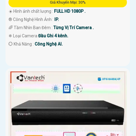
Giá Khuyến Mại: 30%
☀️ Hình ảnh chất lượng :
FULL HD 1080P .
®️ Công Nghệ Hình Ảnh :
IP.
🌈 Tầm Nhìn Ban Đêm :
Từng Vị Trí Camera .
❄ Loại Camera
Đầu Ghi 4 kênh.
️💮 Khả Năng :
Công Nghệ AI.