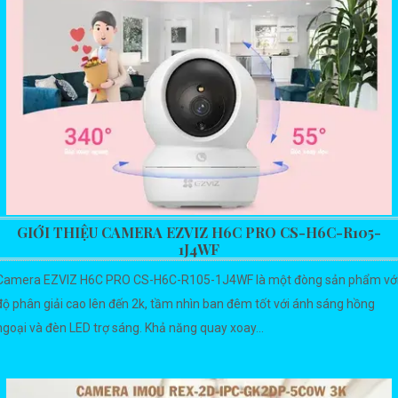
GIỚI THIỆU CAMERA EZVIZ H6C PRO CS-H6C-R105-
1J4WF
Camera EZVIZ H6C PRO CS-H6C-R105-1J4WF là một đòng sản phẩm vớ
độ phân giải cao lên đến 2k, tầm nhìn ban đêm tốt với ánh sáng hồng
ngoại và đèn LED trợ sáng. Khả năng quay xoay...