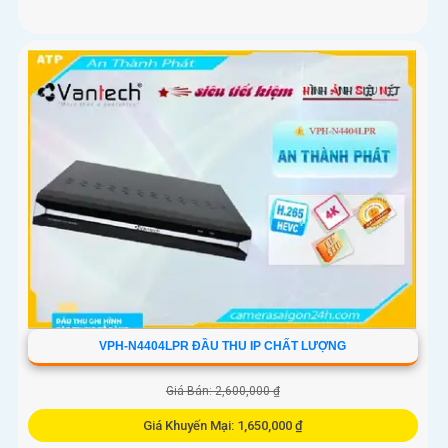
VPH-N4404LPR ĐẦU THU IP CHẤT LƯỢNG
Giá Bán: 2,600,000 ₫
Giá Khuyến Mại: 1,650,000 ₫