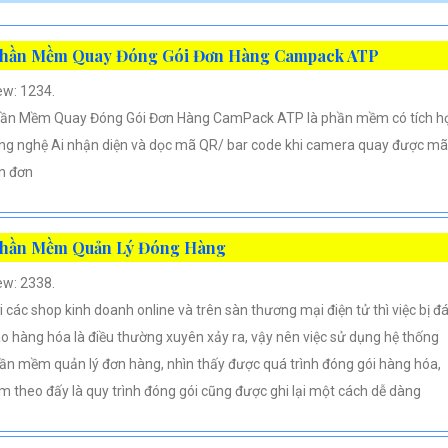
hần Mềm Quay Đóng Gói Đơn Hàng Campack ATP
ew: 1234.
ần Mềm Quay Đóng Gói Đơn Hàng CamPack ATP là phần mềm có tích h
ng nghệ Ai nhận diện và dọc mã QR/ bar code khi camera quay được mã
n đơn
hần Mềm Quản Lý Đóng Hàng
ew: 2338.
i các shop kinh doanh online và trên sàn thương mại điện tử thì việc bị đ
áo hàng hóa là điều thường xuyên xảy ra, vậy nên việc sử dụng hệ thống
ần mềm quản lý đơn hàng, nhìn thấy được quá trình đóng gói hàng hóa,
m theo đấy là quy trình đóng gói cũng được ghi lại một cách dễ dàng