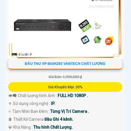
ĐẦU THU VP-604H265 VANTECH CHẤT LƯỢNG
Giá Bán: 1,990,000 ₫
Giá Khuyến Mại: 30%
👁️‍🗨 Chất lượng hình Ảnh :
FULL HD 1080P .
⚜️ Sử dụng công nghệ :
IP.
⭐ Tầm Nhìn Ban Đêm :
Từng Vị Trí Camera .
🐜 Thiết Kế Camera
Đầu Ghi 4 kênh.
️💎 Khả Năng :
Thu hình Chất Lượng.