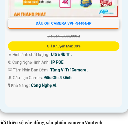
ĐẦU GHI CAMERA VPH-N4404/4P
Giá Bán: 5,500,000 ₫
Giá Khuyến Mại: 30%
☀️ Hình ảnh chất lượng :
Ultra 4k 👍🏾 .
®️ Công Nghệ Hình Ảnh :
IP POE.
💡 Tầm Nhìn Ban Đêm :
Từng Vị Trí Camera .
🐜 Cấu Tạo Camera
Đầu Ghi 4 kênh.
️🎙 Khả Năng :
Công Nghệ AI.
iới thiệu về các dòng sản phẩm camera Vantech