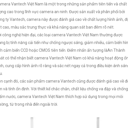
mera Vantech Việt Nam là một trong những sản phẩm tiên tiến và chất
ợng cao trong lĩnh vực camera an ninh. Được sản xuất và phân phối bởi
ng ty Vantech, camera này được đánh giá cao về chất lượng hình ảnh, đ
t cao, màu sắc trung thực và khả năng quan sát ban đêm rõ nét.
i công nghệ hiện đại, các loại camera Vantech Việt Nam thường được
ang bị tính năng cải tiến như chống ngược sáng, giảm nhiễu, cảm biến hì
h cảm biến CCD hoặc CMOS tiên tiến. Điểm nhấn ấn tượng làAn Thành
át có thể nhận biết camera Vantech Việt Nam có khả năng hoạt động ổ
nh, cung cấp hình ảnh rõ ràng và sắc nét ngay cả trong điều kiện ánh sán
u.
n cạnh đó, các sản phẩm camera Vantech cũng được đánh giá cao về đ
n và tính ổn định. Với thiết kế chắc chắn, chất liệu chống va đập và chống
ấm nước, camera Vantech Việt Nam thích hợp sử dụng trong mọi môi
ường, từ trong nhà đến ngoài trời.