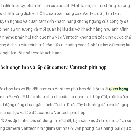
nh đến lúc này, phản hồi tích cực từ anh Minh là một minh chứng rõ ràng
o chất lượng dịch vụ hỗ trợ sau bán hàng của Vantech. Sự tận tâm,
uyên nghiệp và quan tâm đến khách hàng không ngừng của công ty đã
o nên sự tin tưởng và mối quan hệ lâu dài với khách hàng như anh Minh.
i những phản hồi tích cực như vậy, Vantech không chỉ xác định được chấ
ợng dịch vụ của mình mà còn tiếp tục nâng cao và phát triển để mang lại
ải nghiệm tốt nhất cho khách hàng.
ách chọn lựa và lắp đặt camera Vantech phù hợp
ệc chọn lựa và lắp đặt camera Vantech phù hợp đòi hỏi sự ☣️
quan trọng
n nhiều yếu tố khác nhau như nhu cầu sử dụng, vị trí lắp đặt, môi trường
ạt động cũng như ngân sách đầu tư. Dưới đây là hướng dẫn chi tiết giúp
n chọn lựa và lắp đặt camera Vantech phù hợp:

1:
Xác định nhu cầu sử dụng: Trước hết, bạn cần xác định rõ mục đích s
ng camera Vantech như giám sát nhà ở, văn phòng, cửa hàng, bãi đậu x