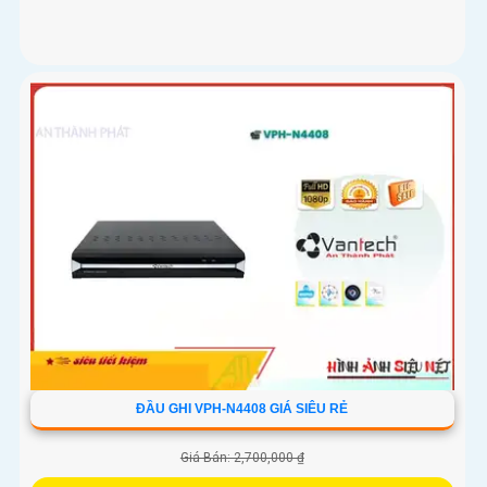
ĐẦU GHI VPH-N4408 GIÁ SIÊU RẺ
Giá Bán: 2,700,000 ₫