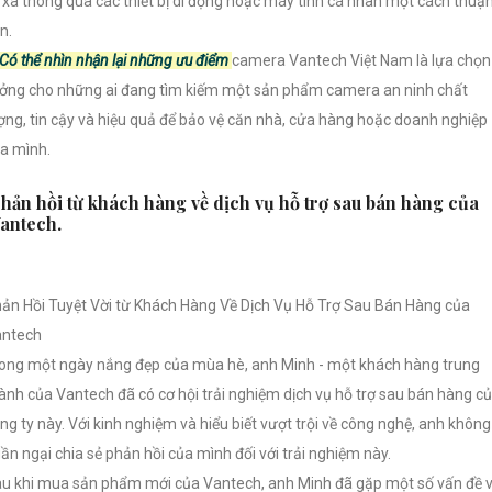
 xa thông qua các thiết bị di động hoặc máy tính cá nhân một cách thuậ
ện.
Có thể nhìn nhận lại những ưu điểm
camera Vantech Việt Nam là lựa chọn 
ởng cho những ai đang tìm kiếm một sản phẩm camera an ninh chất
ợng, tin cậy và hiệu quả để bảo vệ căn nhà, cửa hàng hoặc doanh nghiệp
a mình.
hản hồi từ khách hàng về dịch vụ hỗ trợ sau bán hàng của
antech.
ản Hồi Tuyệt Vời từ Khách Hàng Về Dịch Vụ Hỗ Trợ Sau Bán Hàng của
antech
ong một ngày nắng đẹp của mùa hè, anh Minh - một khách hàng trung
ành của Vantech đã có cơ hội trải nghiệm dịch vụ hỗ trợ sau bán hàng c
ng ty này. Với kinh nghiệm và hiểu biết vượt trội về công nghệ, anh không
ần ngại chia sẻ phản hồi của mình đối với trải nghiệm này.
u khi mua sản phẩm mới của Vantech, anh Minh đã gặp một số vấn đề 