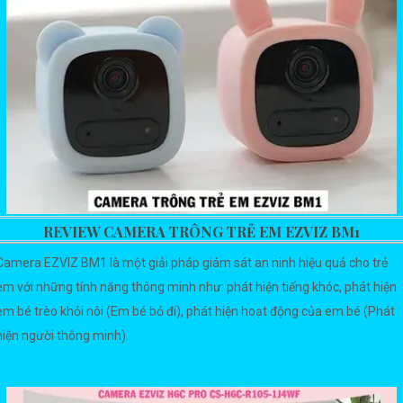
REVIEW CAMERA TRÔNG TRẺ EM EZVIZ BM1
Camera EZVIZ BM1 là một giải pháp giám sát an ninh hiệu quả cho trẻ
em với những tính năng thông minh như: phát hiện tiếng khóc, phát hiện
em bé trèo khỏi nôi (Em bé bỏ đi), phát hiện hoạt động của em bé (Phát
hiện người thông minh).