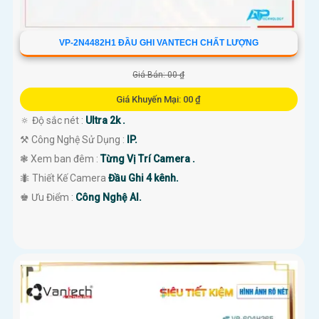
VP-2N4482H1 ĐẦU GHI VANTECH CHẤT LƯỢNG
Giá Bán: 00 ₫
Giá Khuyến Mại: 00 ₫
🔅 Độ sắc nét :
Ultra 2k .
⚒ Công Nghệ Sử Dụng :
IP.
❃ Xem ban đêm :
Từng Vị Trí Camera .
🐜 Thiết Kế Camera
Đầu Ghi 4 kênh.
️♚ Ưu Điểm :
Công Nghệ AI.