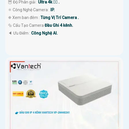
🦉 Độ Phân giải :
Ultra 4k 👍🏾 .
⚛️ Công Nghệ Camera :
IP.
❈ Xem ban đêm :
Từng Vị Trí Camera .
🔩 Cấu Tạo Camera
Đầu Ghi 4 kênh.
️🔈 Ưu Điểm :
Công Nghệ AI.