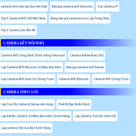
camera nhìn mã vận đơn nét nhất
Báo giá camera wifi hikvision
Gía Camera IP
Top 5 Camera Wifi 360 Nên Mua
Bảng báo giá camera ezviz Lắp Trong Nhà
Top 5 Camera Ghi Âm Rõ
CAMERA KẾT NỐI WIFI
Camera Wifi Trong Nhà Chính Hãng Hikvision
Camera Kbone Xoay 360
Lắp Camera Wifi Kbvision Có Màu Ban Đêm
Báo gia camera wifi Dahua
Lắp Camera Wifi Imou Có Chống Trộm
Camera Wifi Kbvision
Camera Wifi Chống Trộm
CAMERA THEO GÓI
Lắp Trọn Bộ Camera Dahua nên dùng
Thiết Bị Bảo Vệ An Ninh
Lắp Đặt Bộ Camera Có Màu Ban Đêm Chính Hãng
Lắp Camera Trọn Bộ Ultra HD
Lắp camera 360 Giá Rẻ Chính Hãng