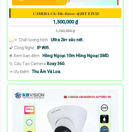
CAMERA CS-H6-R100-1J5WF EZVIZ
1,500,000 ₫
1,700,000 ₫
🔅 Chất lượng hình :
Ultra 2k+ sắc nét .
🌠 Công Nghệ :
IP Wifi.
❃ Xem ban đêm :
Hồng Ngoại 10m Hồng Ngoại SMD.
🔩 Cấu Tạo Camera
Xoay 360.
️⇝ Ưu Điểm :
Thu Âm Và Loa.