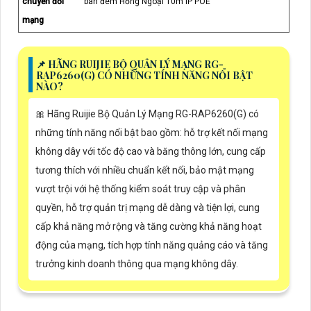
chuyển đổi
ban đêm Hồng Ngoại 10m IP POE
mạng
📌 HÃNG RUIJIE BỘ QUẢN LÝ MẠNG RG-
RAP6260(G) CÓ NHỮNG TÍNH NĂNG NỔI BẬT
NÀO?
🎀 Hãng Ruijie Bộ Quản Lý Mạng RG-RAP6260(G) có
những tính năng nổi bật bao gồm: hỗ trợ kết nối mạng
không dây với tốc độ cao và băng thông lớn, cung cấp
tương thích với nhiều chuẩn kết nối, bảo mật mạng
vượt trội với hệ thống kiểm soát truy cập và phân
quyền, hỗ trợ quản trị mạng dễ dàng và tiện lợi, cung
cấp khả năng mở rộng và tăng cường khả năng hoạt
động của mạng, tích hợp tính năng quảng cáo và tăng
trưởng kinh doanh thông qua mạng không dây.