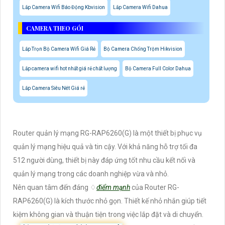
Lắp Camera Wifi Báo Động Kbvision
Lắp Camera Wifi Dahua
CAMERA THEO GÓI
Lắp Trọn Bộ Camera Wifi Giá Rẻ
Bộ Camera Chống Trộm Hikvision
Lắp camera wifi hot nhất giá rẻ chất lượng
Bộ Camera Full Color Dahua
Lắp Camera Siêu Nét Giá rẻ
Router quản lý mạng RG-RAP6260(G) là một thiết bị phục vụ
quản lý mạng hiệu quả và tin cậy. Với khả năng hỗ trợ tối đa
512 người dùng, thiết bị này đáp ứng tốt nhu cầu kết nối và
quản lý mạng trong các doanh nghiệp vừa và nhỏ.
Nên quan tâm đến đáng ♢
điểm mạnh
của Router RG-
RAP6260(G) là kích thước nhỏ gọn. Thiết kế nhỏ nhắn giúp tiết
kiệm không gian và thuận tiện trong việc lắp đặt và di chuyển.