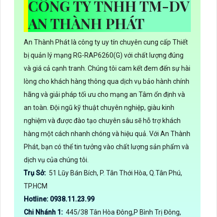
CÔNG TY TNHH TM-DV
AN THÀNH PHÁT
An Thành Phát là công ty uy tín chuyên cung cấp Thiết
bị quản lý mạng RG-RAP6260(G) với chất lượng đúng
và giá cả cạnh tranh. Chúng tôi cam kết đem đến sự hài
lòng cho khách hàng thông qua dịch vụ bảo hành chính
hãng và giải pháp tối ưu cho mạng an Tâm ổn định và
an toàn. Đội ngũ kỹ thuật chuyên nghiệp, giàu kinh
nghiệm và được đào tạo chuyên sâu sẽ hỗ trợ khách
hàng một cách nhanh chóng và hiệu quả. Với An Thành
Phát, bạn có thể tin tưởng vào chất lượng sản phẩm và
dịch vụ của chúng tôi.
Trụ Sở:
51 Lũy Bán Bích, P. Tân Thới Hòa, Q.Tân Phú,
TP.HCM
Hotline: 0938.11.23.99
Chi Nhánh 1:
445/38 Tân Hòa Đông,P Bình Trị Đông,