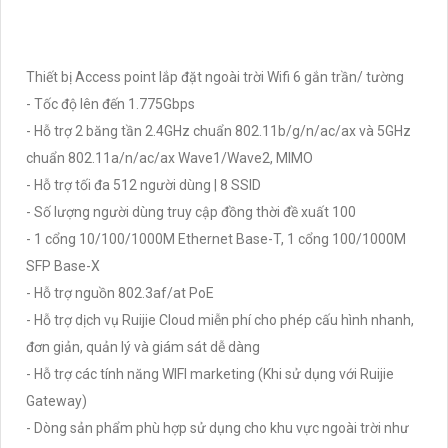
Thiết bị Access point lắp đặt ngoài trời Wifi 6 gắn trần/ tường
- Tốc độ lên đến 1.775Gbps
- Hỗ trợ 2 băng tần 2.4GHz chuẩn 802.11b/g/n/ac/ax và 5GHz
chuẩn 802.11a/n/ac/ax Wave1/Wave2, MIMO
- Hỗ trợ tối đa 512 người dùng | 8 SSID
- Số lượng người dùng truy cập đồng thời đề xuất 100
- 1 cổng 10/100/1000M Ethernet Base-T, 1 cổng 100/1000M
SFP Base-X
- Hỗ trợ nguồn 802.3af/at PoE
- Hỗ trợ dịch vụ Ruijie Cloud miễn phí cho phép cấu hình nhanh,
đơn giản, quản lý và giám sát dễ dàng
- Hỗ trợ các tính năng WIFI marketing (Khi sử dụng với Ruijie
Gateway)
- Dòng sản phẩm phù hợp sử dụng cho khu vực ngoài trời như