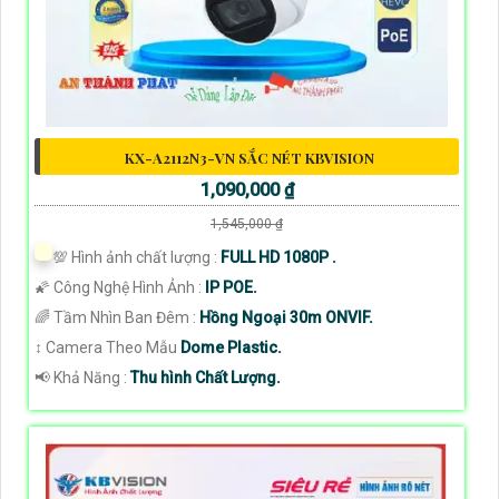
KX-A2112N3-VN SẮC NÉT KBVISION
1,090,000 ₫
1,545,000 ₫
💯 Hình ảnh chất lượng :
FULL HD 1080P .
🌠 Công Nghệ Hình Ảnh :
IP POE.
🌈 Tầm Nhìn Ban Đêm :
Hồng Ngoại 30m ONVIF.
↕️ Camera Theo Mẫu
Dome Plastic.
️📢 Khả Năng :
Thu hình Chất Lượng.