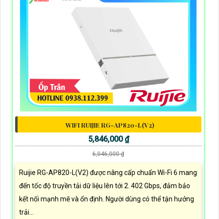
WIFI RUIJIE RG-AP820-L(V2)
5,846,000 ₫
6,046,000 ₫
Ruijie RG-AP820-L(V2) được nâng cấp chuẩn Wi-Fi 6 mang
đến tốc độ truyền tải dữ liệu lên tới 2. 402 Gbps, đảm bảo
kết nối mạnh mẽ và ổn định. Người dùng có thể tận hưởng
trải...