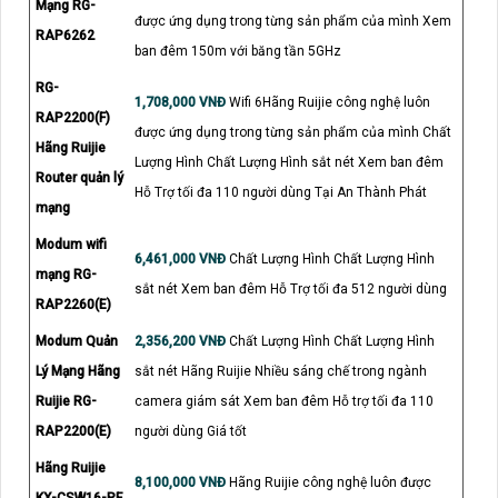
Mạng RG-
được ứng dụng trong từng sản phẩm của mình Xem
RAP6262
ban đêm 150m với băng tần 5GHz
RG-
1,708,000 VNĐ
Wifi 6Hãng Ruijie công nghệ luôn
RAP2200(F)
được ứng dụng trong từng sản phẩm của mình Chất
Hãng Ruijie
Lượng Hình Chất Lượng Hình sắt nét Xem ban đêm
Router quản lý
Hỗ Trợ tối đa 110 người dùng Tại An Thành Phát
mạng
Modum wifi
6,461,000 VNĐ
Chất Lượng Hình Chất Lượng Hình
mạng RG-
sắt nét Xem ban đêm Hỗ Trợ tối đa 512 người dùng
RAP2260(E)
Modum Quản
2,356,200 VNĐ
Chất Lượng Hình Chất Lượng Hình
Lý Mạng Hãng
sắt nét Hãng Ruijie Nhiều sáng chế trong ngành
Ruijie RG-
camera giám sát Xem ban đêm Hỗ trợ tối đa 110
RAP2200(E)
người dùng Giá tốt
Hãng Ruijie
8,100,000 VNĐ
Hãng Ruijie công nghệ luôn được