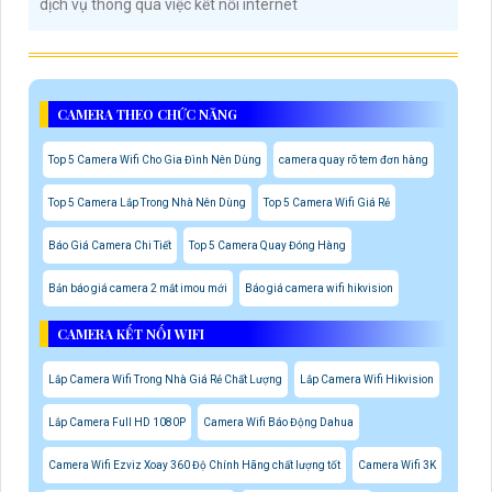
dịch vụ thông qua việc kết nối internet
CAMERA THEO CHỨC NĂNG
Top 5 Camera Wifi Cho Gia Đình Nên Dùng
camera quay rõ tem đơn hàng
Top 5 Camera Lắp Trong Nhà Nên Dùng
Top 5 Camera Wifi Giá Rẻ
Báo Giá Camera Chi Tiết
Top 5 Camera Quay Đóng Hàng
Bản báo giá camera 2 mắt imou mới
Báo giá camera wifi hikvision
CAMERA KẾT NỐI WIFI
Lắp Camera Wifi Trong Nhà Giá Rẻ Chất Lượng
Lắp Camera Wifi Hikvision
Lắp Camera Full HD 1080P
Camera Wifi Báo Động Dahua
Camera Wifi Ezviz Xoay 360 Độ Chính Hãng chất lượng tốt
Camera Wifi 3K