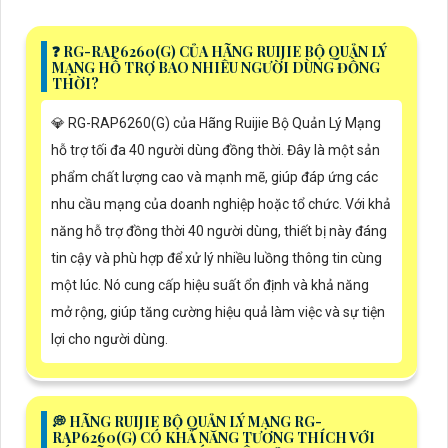
️❓ RG-RAP6260(G) CỦA HÃNG RUIJIE BỘ QUẢN LÝ
MẠNG HỖ TRỢ BAO NHIÊU NGƯỜI DÙNG ĐỒNG
THỜI?
💎 RG-RAP6260(G) của Hãng Ruijie Bộ Quản Lý Mạng
hỗ trợ tối đa 40 người dùng đồng thời. Đây là một sản
phẩm chất lượng cao và mạnh mẽ, giúp đáp ứng các
nhu cầu mạng của doanh nghiệp hoặc tổ chức. Với khả
năng hỗ trợ đồng thời 40 người dùng, thiết bị này đáng
tin cậy và phù hợp để xử lý nhiều luồng thông tin cùng
một lúc. Nó cung cấp hiệu suất ổn định và khả năng
mở rộng, giúp tăng cường hiệu quả làm việc và sự tiện
lợi cho người dùng.
️💭 HÃNG RUIJIE BỘ QUẢN LÝ MẠNG RG-
RAP6260(G) CÓ KHẢ NĂNG TƯƠNG THÍCH VỚI