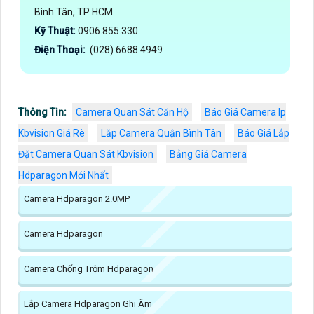
Bình Tân, TP HCM
Kỹ Thuật:
0906.855.330
Điện Thoại:
(028) 6688.4949
Thông Tin:
Camera Quan Sát Căn Hộ
Báo Giá Camera Ip
Kbvision Giá Rè
Lăp Camera Quận Bình Tân
Báo Giá Lắp
Đặt Camera Quan Sát Kbvision
Bảng Giá Camera
Hdparagon Mới Nhất
Camera Hdparagon 2.0MP
Camera Hdparagon
Camera Chống Trộm Hdparagon
Lắp Camera Hdparagon Ghi Âm