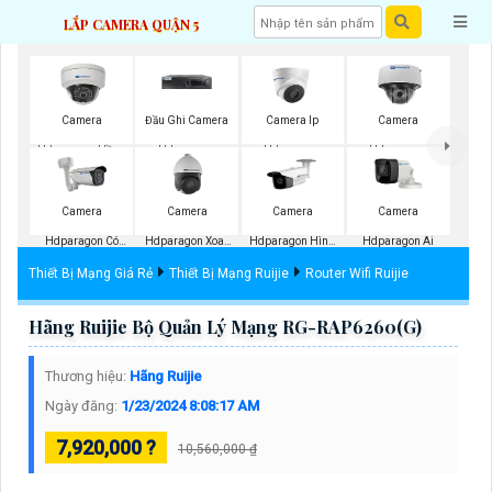
LẮP CAMERA QUẬN 5
Camera
Đầu Ghi Camera
Camera Ip
Camera
Hdparagon Hồng
Hdparagon
Hdparagon
Hdparagon
Ngoại
Starlight
Camera
Camera
Camera
Camera
Hdparagon Có
Hdparagon Xoay
Hdparagon Hình
Hdparagon Ai
Màu Ban Đêm
360 Độ
Ảnh 4K
Thiết Bị Mạng Giá Rẻ
Thiết Bị Mạng Ruijie
Router Wifi Ruijie
Hãng Ruijie Bộ Quản Lý Mạng RG-RAP6260(G)
Thương hiệu:
Hãng Ruijie
Ngày đăng:
1/23/2024 8:08:17 AM
7,920,000 ?
10,560,000 ₫