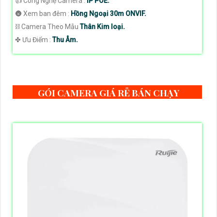
👍 Công Nghệ Camera :
IP POE.
🌚 Xem ban đêm :
Hồng Ngoại 30m ONVIF.
⛓ Camera Theo Mẫu
Thân Kim loại.
️✤ Ưu Điểm :
Thu Âm.
GÓI CAMERA GIÁ RẺ BÁN CHẠY