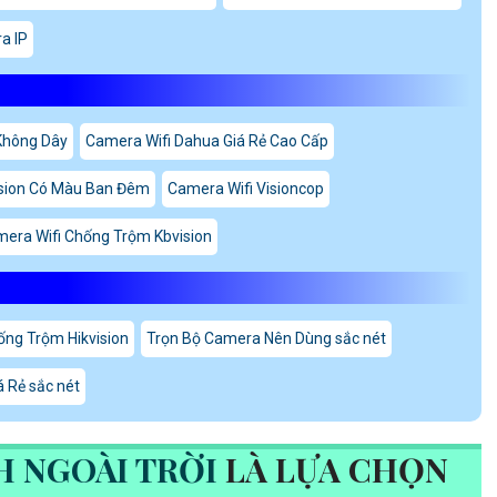
a IP
Không Dây
Camera Wifi Dahua Giá Rẻ Cao Cấp
ision Có Màu Ban Đêm
Camera Wifi Visioncop
era Wifi Chống Trộm Kbvision
ng Trộm Hikvision
Trọn Bộ Camera Nên Dùng sắc nét
 Rẻ sắc nét
H NGOÀI TRỜI
LÀ LỰA CHỌN