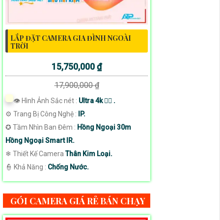
LẮP ĐẶT CAMERA GIA ĐÌNH NGOÀI
TRỜI
15,750,000 ₫
17,900,000 ₫
👁 Hình Ảnh Sắc nét :
Ultra 4k 👍🏾 .
⚙ Trang Bị Công Nghệ :
IP.
✪ Tầm Nhìn Ban Đêm :
Hồng Ngoại 30m
Hồng Ngoại Smart IR.
❄ Thiết Kế Camera
Thân Kim Loại.
️👮 Khả Năng :
Chống Nước.
GÓI CAMERA GIÁ RẺ BÁN CHẠY