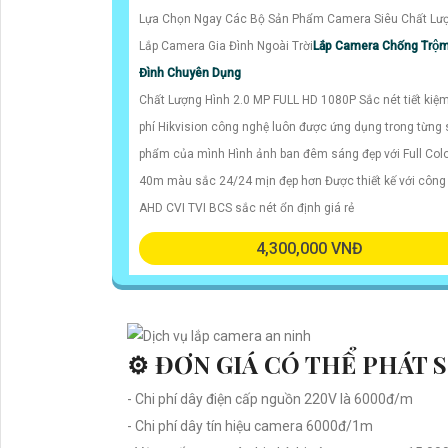
Lựa Chọn Ngay Các Bộ Sản Phẩm Camera Siêu Chất Lư
Lắp Camera Gia Đình Ngoài Trời
Lắp Camera Chống Trộ
Đình Chuyên Dụng
Chất Lượng Hình 2.0 MP FULL HD 1080P Sắc nét tiết kiệm
phí Hikvision công nghệ luôn được ứng dụng trong từng
phẩm của mình Hình ảnh ban đêm sáng đẹp với Full Col
40m màu sắc 24/24 mịn đẹp hơn Được thiết kế với công
AHD CVI TVI BCS sắc nét ổn định giá rẻ
4,300,000 VNĐ
⚙ ĐƠN GIÁ CÓ THỂ PHÁT 
- Chi phí dây điện cấp nguồn 220V là 6000đ/m
- Chi phí dây tín hiệu camera 6000đ/1m