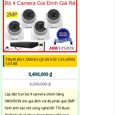
TRỌN BỘ CAMERA QUAN SÁT GIA ĐÌNH
GIÁ RẺ
3,400,000 ₫
5,200,000 ₫
Lắp đặt trọn bộ 4 camera chính hãng
HIKVISION cho gia đình với độ phân giải 2MP
hình ảnh sắc nét công nghệ HD-TVI được
thiết kế với vỏ nhựa dạng dome nhỏ gọn