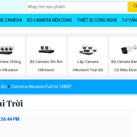
HỆ CAMERA
BỘ CAMERA NÊN DÙNG
THIẾT BỊ CÔNG NGHỆ
TƯ VẤN
Bộ Camera Ghi Âm
Bộ Camera Ba
mera Chống
Lắp Camera
Hikvision
Có Màu Kbvi
 Hikvision
Hikvision Trọn Bộ
n Bộ
Camera Hikvision Full Hd 1080P
i Trời
:36:44 PM