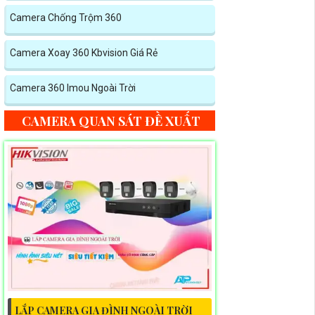
Camera Chống Trộm 360
Camera Xoay 360 Kbvision Giá Rẻ
Camera 360 Imou Ngoài Trời
CAMERA QUAN SÁT ĐỀ XUẤT
LẮP CAMERA GIA ĐÌNH NGOÀI TRỜI