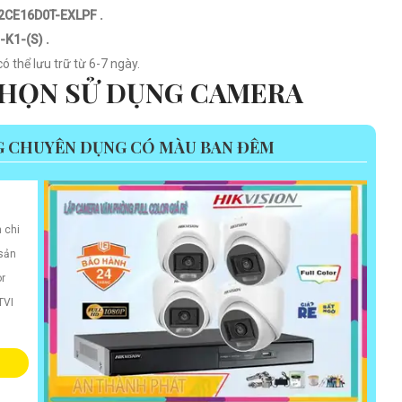
2CE16D0T-EXLPF .
K1-(S) .
 thể lưu trữ từ 6-7 ngày.
 CHỌN SỬ DỤNG CAMERA
G CHUYÊN DỤNG CÓ MÀU BAN ĐÊM
 chi
 sản
or
TVI