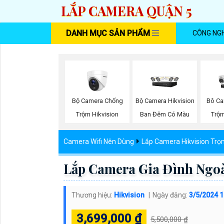
LẮP CAMERA QUẬN 5
DANH MỤC SẢN PHẨM
CÔNG NG
Bộ Camera Chống
Bộ Camera Hikvision
Bô Ca
Trộm Hikvision
Ban Đêm Có Màu
Trộm
Camera Wifi Nên Dùng
Lắp Camera Hikvision Trọ
Lắp Camera Gia Đình Ngoà
Thương hiệu:
Hikvision
Ngày đăng:
3/5/2024 1
3,699,000 ₫
5,500,000 ₫