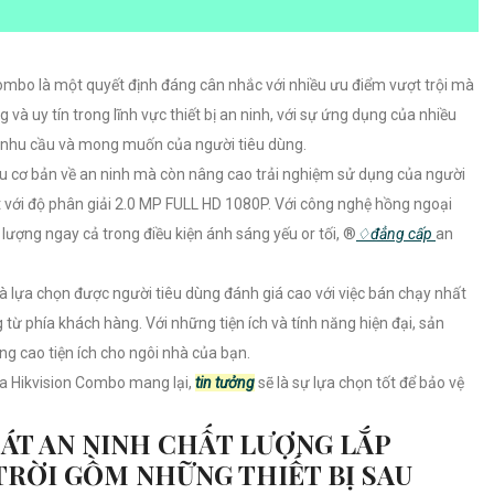
Combo là một quyết định đáng cân nhắc với nhiều ưu điểm vượt trội mà
 và uy tín trong lĩnh vực thiết bị an ninh, với sự ứng dụng của nhiều
c nhu cầu và mong muốn của người tiêu dùng.
 cơ bản về an ninh mà còn nâng cao trải nghiệm sử dụng của người
ết với độ phân giải 2.0 MP FULL HD 1080P. Với công nghệ hồng ngoại
ượng ngay cả trong điều kiện ánh sáng yếu or tối, ®️
♢
đẳng cấp
an
là lựa chọn được người tiêu dùng đánh giá cao với việc bán chạy nhất
 từ phía khách hàng. Với những tiện ích và tính năng hiện đại, sản
g cao tiện ích cho ngôi nhà của bạn.
a Hikvision Combo mang lại,
tin tưởng
sẽ là sự lựa chọn tốt để bảo vệ
ÁT AN NINH CHẤT LƯỢNG LẮP
TRỜI GỒM NHỮNG THIẾT BỊ SAU