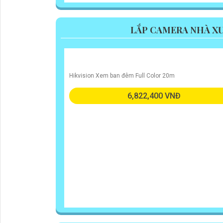
LẮP CAMERA NHÀ XƯ
Hikvision Xem ban đêm Full Color 20m
6,822,400 VNĐ