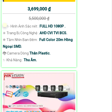
3,699,000 ₫
5,500,000 ₫
✨ Hình Ảnh Sắc nét :
FULL HD 1080P .
✳️ Trang Bị Công Nghệ :
AHD CVI TVI BCS.
❈ Tầm Nhìn Ban Đêm :
Full Color 20m Hồng
Ngoại SMD.
🐉️ Camera Dòng
Thân Plastic.
️✨ Khả Năng :
Thu Âm.