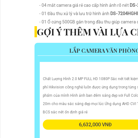
- 04 mắt camera giá rẻ cao cấp hình ảnh rõ nét
DS-
- 01 Đầu thu xử lý và lưu trữ hình ảnh
DS-7204HGHI-
- 01 Ổ cứng 500GB gắn trong đầu thu giúp camera có
GỢI Ý THÊM VÀI LỰA
LẮP CAMERA VĂN PHÒN
Chất Lượng Hình 2.0 MP FULL HD 1080P Sắc nét tiết kiệm
phí Hikvision công nghệ luôn được ứng dụng trong từng
phẩm của mình Hình ảnh ban đêm sáng đẹp với Full Col
20m cho màu sắc sáng đẹp mọi lúc Ứng dụng AHD CVI 
BCS sắc nét ổn định giá rẻ
6,632,000 VNĐ