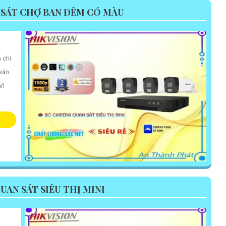
 SÁT CHỢ BAN ĐÊM CÓ MÀU
 chi
 sản
VI
AN SÁT SIÊU THỊ MINI