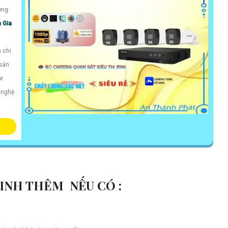
ợng:
m Gia
 chi
 sản
or
 nghệ
SINH THÊM NẾU CÓ :