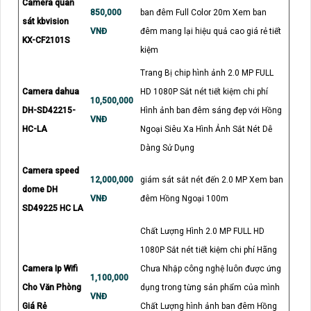
Camera quan
850,000
ban đêm Full Color 20m Xem ban
sát kbvision
VNĐ
đêm mang lại hiệu quả cao giá rẻ tiết
KX-CF2101S
kiệm
Trang Bị chip hình ảnh 2.0 MP FULL
Camera dahua
HD 1080P Sắt nét tiết kiệm chi phí
10,500,000
DH-SD42215-
Hình ảnh ban đêm sáng đẹp với Hồng
VNĐ
HC-LA
Ngoại Siêu Xa Hình Ảnh Sắt Nét Dễ
Dàng Sử Dụng
Camera speed
12,000,000
giám sát sắt nét đến 2.0 MP Xem ban
dome DH
VNĐ
đêm Hồng Ngoại 100m
SD49225 HC LA
Chất Lượng Hình 2.0 MP FULL HD
1080P Sắt nét tiết kiệm chi phí Hãng
Camera Ip Wifi
Chưa Nhập công nghệ luôn được ứng
1,100,000
Cho Văn Phòng
dụng trong từng sản phẩm của mình
VNĐ
Giá Rẻ
Chất Lượng hình ảnh ban đêm Hồng