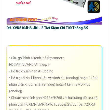
DH-XVR5104HS-4KL-I3 Tiết Kiệm Chi Tiết Thông Số
• Đầu ghi hình 4 kênh, hỗ trợ camera
HDCVI/TVI/AHD/Analog/IP
• Hỗ trợ chuẩn nén AI-Coding
• Hỗ trợ tối đa 1 kênh bảo vệ vành đai (analog) hoặc 1 kênh
nhận diện khuôn mặt (analog) hoặc 4 kênh SMD Plus
(analog).
• Chuẩn nén hình ảnh H265+/H265 với hai luồng dữ liệu độ
phân giải 4K, 6MP, 5MP, 4MP, 1080p@ 25/30 fps, 720p@