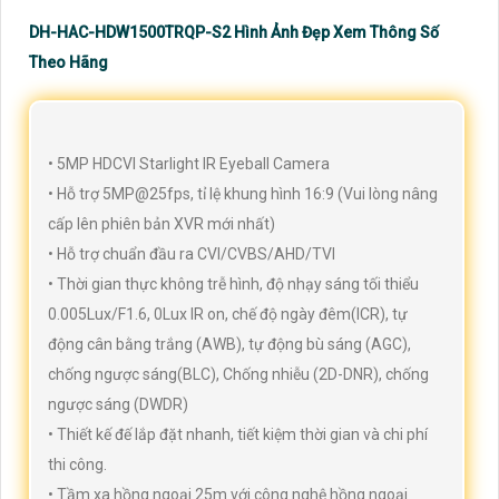
DH-HAC-HDW1500TRQP-S2 Hình Ảnh Đẹp Xem Thông Số
Theo Hãng
• 5MP HDCVI Starlight IR Eyeball Camera
• Hỗ trợ 5MP@25fps, tỉ lệ khung hình 16:9 (Vui lòng nâng
cấp lên phiên bản XVR mới nhất)
• Hỗ trợ chuẩn đầu ra CVI/CVBS/AHD/TVI
• Thời gian thực không trễ hình, độ nhạy sáng tối thiểu
0.005Lux/F1.6, 0Lux IR on, chế độ ngày đêm(ICR), tự
động cân bằng trắng (AWB), tự động bù sáng (AGC),
chống ngược sáng(BLC), Chống nhiễu (2D-DNR), chống
ngược sáng (DWDR)
• Thiết kế đế lắp đặt nhanh, tiết kiệm thời gian và chi phí
thi công.
• Tầm xa hồng ngoại 25m với công nghệ hồng ngoại