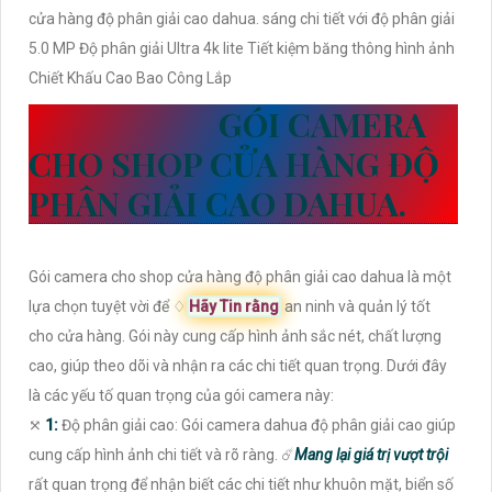
cửa hàng độ phân giải cao dahua. sáng chi tiết với độ phân giải
5.0 MP Độ phân giải Ultra 4k lite Tiết kiệm băng thông hình ảnh
Chiết Khấu Cao Bao Công Lắp
THÔNG TIN
GÓI CAMERA
CHO SHOP CỬA HÀNG ĐỘ
PHÂN GIẢI CAO DAHUA.
Gói camera cho shop cửa hàng độ phân giải cao dahua là một
lựa chọn tuyệt vời để ♢
Hãy Tin rằng
an ninh và quản lý tốt
cho cửa hàng. Gói này cung cấp hình ảnh sắc nét, chất lượng
cao, giúp theo dõi và nhận ra các chi tiết quan trọng. Dưới đây
là các yếu tố quan trọng của gói camera này:
⤧
1:
Độ phân giải cao: Gói camera dahua độ phân giải cao giúp
cung cấp hình ảnh chi tiết và rõ ràng. ☄️
Mang lại giá trị vượt trội
rất quan trọng để nhận biết các chi tiết như khuôn mặt, biển số