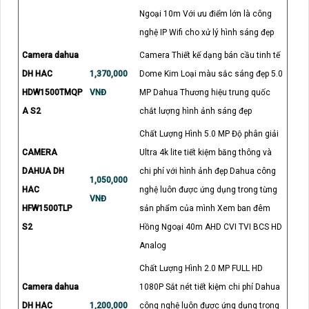
Ngoại 10m Với ưu điểm lớn là công
nghệ IP Wifi cho xử lý hình sáng đẹp
Camera dahua
Camera Thiết kế dạng bán cầu tinh tế
DH HAC
1,370,000
Dome Kim Loại màu sắc sáng đẹp 5.0
HDW1500TMQP
VNĐ
MP Dahua Thương hiệu trung quốc
A S2
chắt lượng hình ảnh sáng đẹp
Chất Lượng Hình 5.0 MP Độ phân giải
CAMERA
Ultra 4k lite tiết kiệm băng thông và
DAHUA DH
chi phí với hình ảnh đẹp Dahua công
1,050,000
HAC
nghệ luôn được ứng dụng trong từng
VNĐ
HFW1500TLP
sản phẩm của mình Xem ban đêm
S2
Hồng Ngoại 40m AHD CVI TVI BCS HD
Analog
Chất Lượng Hình 2.0 MP FULL HD
Camera dahua
1080P Sắt nét tiết kiệm chi phí Dahua
DH HAC
1,200,000
công nghệ luôn được ứng dụng trong