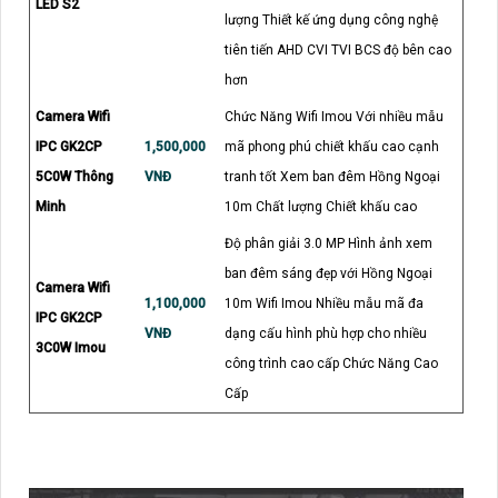
LED S2
lượng Thiết kế ứng dụng công nghệ
tiên tiến AHD CVI TVI BCS độ bên cao
hơn
Camera Wifi
Chức Năng Wifi Imou Với nhiều mẫu
IPC GK2CP
1,500,000
mã phong phú chiết khấu cao cạnh
5C0W Thông
VNĐ
tranh tốt Xem ban đêm Hồng Ngoại
Minh
10m Chất lượng Chiết khấu cao
Độ phân giải 3.0 MP Hình ảnh xem
ban đêm sáng đẹp với Hồng Ngoại
Camera Wifi
1,100,000
10m Wifi Imou Nhiều mẫu mã đa
IPC GK2CP
VNĐ
dạng cấu hình phù hợp cho nhiều
3C0W Imou
công trình cao cấp Chức Năng Cao
Cấp