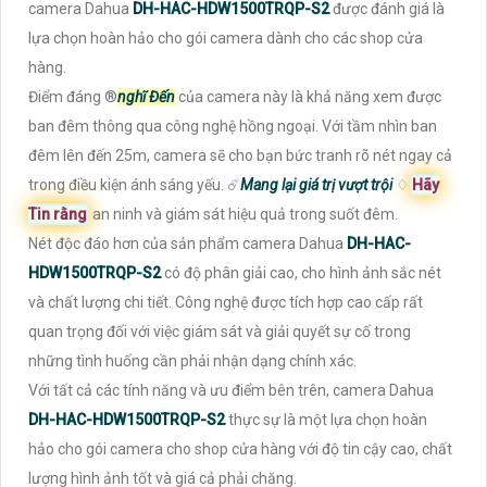
camera Dahua
DH-HAC-HDW1500TRQP-S2
được đánh giá là
lựa chọn hoàn hảo cho gói camera dành cho các shop cửa
hàng.
Điểm đáng ®️
nghĩ Đến
của camera này là khả năng xem được
ban đêm thông qua công nghệ hồng ngoại. Với tầm nhìn ban
đêm lên đến 25m, camera sẽ cho bạn bức tranh rõ nét ngay cả
trong điều kiện ánh sáng yếu. ☄️
Mang lại giá trị vượt trội
♢
Hãy
Tin rằng
an ninh và giám sát hiệu quả trong suốt đêm.
Nét độc đáo hơn của sản phẩm camera Dahua
DH-HAC-
HDW1500TRQP-S2
có độ phân giải cao, cho hình ảnh sắc nét
và chất lượng chi tiết. Công nghệ được tích hợp cao cấp rất
quan trọng đối với việc giám sát và giải quyết sự cố trong
những tình huống cần phải nhận dạng chính xác.
Với tất cả các tính năng và ưu điểm bên trên, camera Dahua
DH-HAC-HDW1500TRQP-S2
thực sự là một lựa chọn hoàn
hảo cho gói camera cho shop cửa hàng với độ tin cậy cao, chất
lượng hình ảnh tốt và giá cả phải chăng.