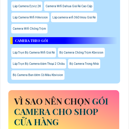
Lắp Camera Ezviz 2K
Camera Wifi Dahua Giá Rẻ Cao Cấp
Lắp Camera Wifi Hikvision
Lắp camera wifi 360 Imou Giá Rẻ
Camera Wifi Chống Trộm
CAMERA THEO GÓI
Lắp Trọn Bộ Camera Wifi Giá Rẻ
Bộ Camera Chống Trộm Kbvision
Lắp Trọn Bộ Camera Đàm Thoại 2 Chiều
Bộ Camera Trong Nhà
Bộ Camera Ban Đêm Có Màu Kbvision
VÌ SAO NÊN CHỌN
GÓI
CAMERA CHO SHOP
CỬA HÀNG