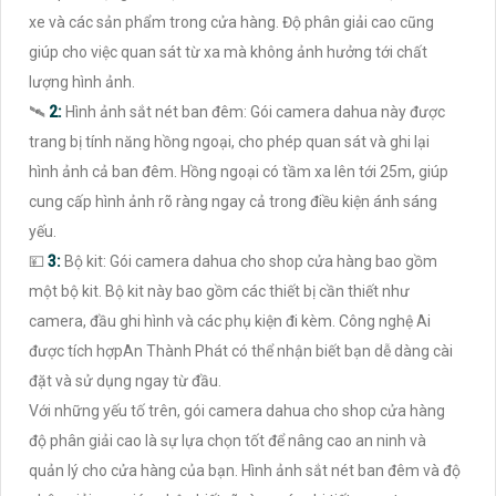
xe và các sản phẩm trong cửa hàng. Độ phân giải cao cũng
giúp cho việc quan sát từ xa mà không ảnh hưởng tới chất
lượng hình ảnh.
🛰
2:
Hình ảnh sắt nét ban đêm: Gói camera dahua này được
trang bị tính năng hồng ngoại, cho phép quan sát và ghi lại
hình ảnh cả ban đêm. Hồng ngoại có tầm xa lên tới 25m, giúp
cung cấp hình ảnh rõ ràng ngay cả trong điều kiện ánh sáng
yếu.
💴
3:
Bộ kit: Gói camera dahua cho shop cửa hàng bao gồm
một bộ kit. Bộ kit này bao gồm các thiết bị cần thiết như
camera, đầu ghi hình và các phụ kiện đi kèm. Công nghệ Ai
được tích hợpAn Thành Phát có thể nhận biết bạn dễ dàng cài
đặt và sử dụng ngay từ đầu.
Với những yếu tố trên, gói camera dahua cho shop cửa hàng
độ phân giải cao là sự lựa chọn tốt để nâng cao an ninh và
quản lý cho cửa hàng của bạn. Hình ảnh sắt nét ban đêm và độ