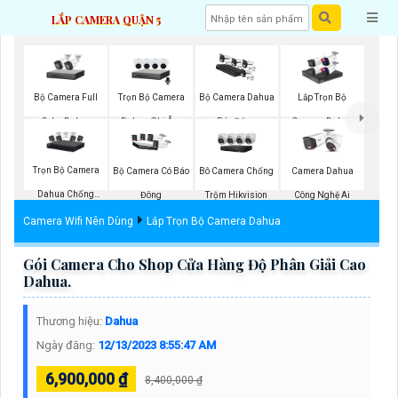
LẮP CAMERA QUẬN 5
Bộ Camera Full
Trọn Bộ Camera
Bộ Camera Dahua
Lắp Trọn Bộ
Color Dahua
Dahua Ghi Âm
Báo Động
Camera Dahua
Trọn Bộ Camera
Bộ Camera Có Báo
Bô Camera Chống
Camera Dahua
Dahua Chống
Đông
Trộm Hikvision
Công Nghệ Ai
Trộm
Camera Wifi Nên Dùng
Lắp Trọn Bộ Camera Dahua
Gói Camera Cho Shop Cửa Hàng Độ Phân Giải Cao
Dahua.
Thương hiệu:
Dahua
Ngày đăng:
12/13/2023 8:55:47 AM
6,900,000 ₫
8,400,000 ₫