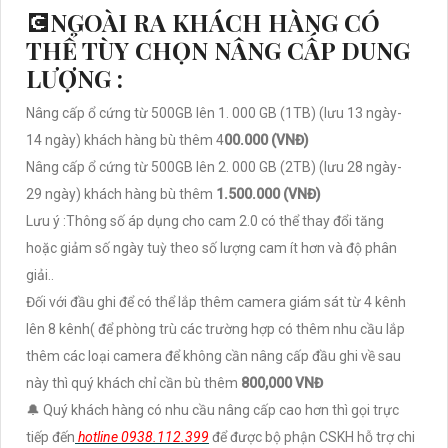
💽NGOÀI RA KHÁCH HÀNG CÓ
THỂ TÙY CHỌN NÂNG CẤP DUNG
LƯỢNG :
Nâng cấp ổ cứng từ 500GB lên 1. 000 GB (1TB) (lưu 13 ngày-
14 ngày) khách hàng bù thêm 4
00.000 (VNĐ)
Nâng cấp ổ cứng từ 500GB lên 2. 000 GB (2TB) (lưu 28 ngày-
29 ngày) khách hàng bù thêm
1.500.000 (VNĐ)
Lưu ý :Thông số áp dụng cho cam 2.0 có thể thay đổi tăng
hoặc giảm số ngày tuỳ theo số lượng cam ít hơn và độ phân
giải..
Đối với đầu ghi để có thể lắp thêm camera giám sát từ 4 kênh
lên 8 kênh( để phòng trù các trường hợp có thêm nhu cầu lắp
thêm các loại camera để không cần nâng cấp đầu ghi về sau
này thì quý khách chỉ cần bù thêm
800,000 VNĐ
🔔 Quý khách hàng có nhu cầu nâng cấp cao hơn thì gọi trực
tiếp đến
hotline 0938.112.399
để được bộ phận CSKH hỗ trợ chi