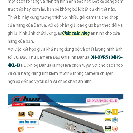
một cách rõ ràng và hiển thị hình ảnh sắc nét. Bất kể đang xem
trực tiếp hay xem lại, bạn sẽ không bỏ lỡ bất cứ chi tiết nào.
Thiết bị này cũng tương thích với nhiều gói camera cho shop
cửa hàng của Dahua, với độ phân giải cao giúp bạn theo dõi và
ghi lại hình ảnh chất lượng, 📸
Chắc chắn rằng
an ninh cho cửa
hàng của bạn.
Với việc kết hợp giữa khả năng đồng bộ và chất lượng hình ảnh
tối ưu, Đầu Thu Camera Đầu Ghi Hình Dahua
DH-XVR5104HS-
4KL-I3
HD Anlog Dahua là một lựa chọn tuyệt vời cho các shop
và cửa hàng đang tìm kiếm một hệ thống camera chuyên
nghiệp để bảo vệ tài sản và chắc chắn an ninh.