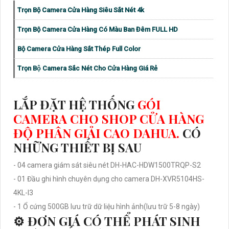
Trọn Bộ Camera Cửa Hàng Siêu Sắt Nét 4k
Trọn Bộ Camera Cửa Hàng Có Màu Ban Đêm FULL HD
Bộ Camera Cửa Hàng Sắt Thép Full Color
Trọn Bộ Camera Sắc Nét Cho Cửa Hàng Giá Rẻ
LẮP ĐẶT HỆ THỐNG
GÓI
CAMERA CHO SHOP CỬA HÀNG
ĐỘ PHÂN GIẢI CAO DAHUA.
CÓ
NHỮNG THIẾT BỊ SAU
- 04 camera giám sát siêu nét DH-HAC-HDW1500TRQP-S2
- 01 Đầu ghi hình chuyên dụng cho camera DH-XVR5104HS-
4KL-I3
- 1 Ổ cứng 500GB lưu trữ dữ liệu hình ảnh(lưu trữ 5-8 ngày)
⚙ ĐƠN GIÁ CÓ THỂ PHÁT SINH