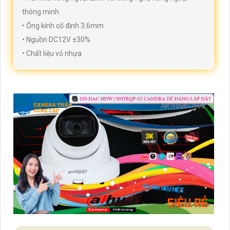
thông minh
• Ống kính cố định 3.6mm
• Nguồn DC12V ±30%
• Chất liệu vỏ nhựa