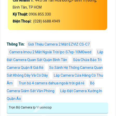
Chi Nhánh 1:
445/38 Tân Hòa Đông,P Bình Trị Đông,
Bình Tân, TP HCM
Kỹ Thuật:
0906.855.330
Điện Thoại:
(028) 6688.4949
Thông Tin:
Giới Thiệu Camera 2 Mắt EZVIZ CS-C7
Camera Imou 2 Mắt Ngoài Trời Ipc-S7xp-10M0wed
Lắp
Đăt Camera Quan Sát Quận Bình Tân
Sửa Chửa Bảo Trì
Camera Quận 8 Giá Rẻ
So Sánh Hệ Thống Camera Quan
Sát Không Dây Và Có Dây
Lắp Camera Cửa Hàng Có Thu
Âm
Trọn bộ 4 camera dahua ngoài trời giá rẻ
Bộ
Camera Giám Sát Văn Phòng
Lắp Đặt Camera Xưởng In
Quần Áo
Trọn Bộ Camera Ip Visioncop