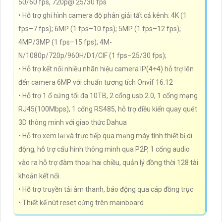
50/60 fps, 720p@ 25/30 fps
• Hỗ trợ ghi hình camera độ phân giải tất cả kênh: 4K (1
fps–7 fps); 6MP (1 fps–10 fps); 5MP (1 fps–12 fps);
4MP/3MP (1 fps–15 fps); 4M-
N/1080p/720p/960H/D1/CIF (1 fps–25/30 fps);
• Hỗ trợ kết nối nhiều nhãn hiệu camera IP(4+4) hỗ trợ lên
đến camera 6MP với chuẩn tương tích Onvif 16.12
• Hỗ trợ 1 ổ cứng tối đa 10TB, 2 cổng usb 2.0, 1 cổng mạng
RJ45(100Mbps), 1 cổng RS485, hỗ trợ điều kiển quay quét
3D thông minh với giao thức Dahua
• Hỗ trợ xem lại và trực tiếp qua mạng máy tính thiết bị di
động, hỗ trợ cấu hình thông minh qua P2P, 1 cổng audio
vào ra hỗ trợ đàm thoại hai chiều, quản lý đồng thời 128 tài
khoản kết nối.
• Hỗ trợ truyền tải âm thanh, báo động qua cáp đồng trục
• Thiết kế nút reset cứng trên mainboard