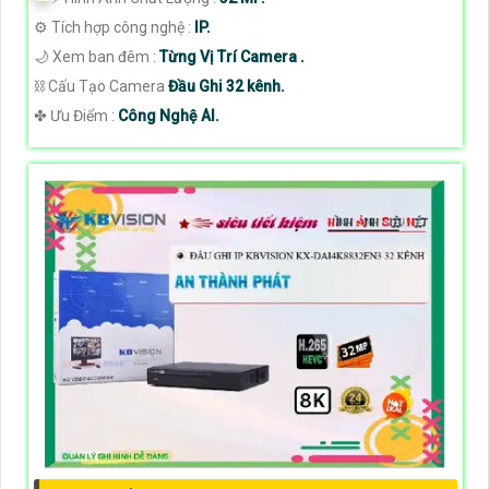
⚙ Tích hợp công nghệ :
IP.
🌙 Xem ban đêm :
Từng Vị Trí Camera .
⛓ Cấu Tạo Camera
Đầu Ghi 32 kênh.
️✤ Ưu Điểm :
Công Nghệ AI.