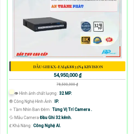
ĐẦU GHI KX-EAI4K8832N4 KBVISION
54,950,000 ₫
78,500,000 ₫
👁 Hình ảnh chất lượng :
32 MP.
®️ Công Nghệ Hình Ảnh :
IP.
⭐ Tầm Nhìn Ban Đêm :
Từng Vị Trí Camera .
💦 Mẫu Camera
Đầu Ghi 32 kênh.
️₤ Khả Năng :
Công Nghệ AI.