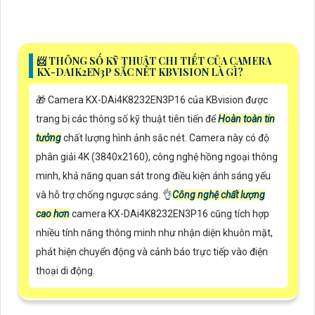
📨 THÔNG SỐ KỸ THUẬT CHI TIẾT CỦA CAMERA
KX-DAIK2EN3P SẮC NÉT KBVISION LÀ GÌ?
🎁 Camera KX-DAi4K8232EN3P16 của KBvision được
trang bị các thông số kỹ thuật tiên tiến để
Hoàn toàn tin
tưởng
chất lượng hình ảnh sắc nét. Camera này có độ
phân giải 4K (3840x2160), công nghệ hồng ngoại thông
minh, khả năng quan sát trong điều kiện ánh sáng yếu
và hỗ trợ chống ngược sáng. 👌
Công nghệ chất lượng
cao hơn
camera KX-DAi4K8232EN3P16 cũng tích hợp
nhiều tính năng thông minh như nhận diện khuôn mặt,
phát hiện chuyển động và cảnh báo trực tiếp vào điện
thoại di động.