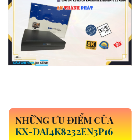
NHỮNG ƯU ĐIỂM CỦA
KX-DAI4K8232EN3P16