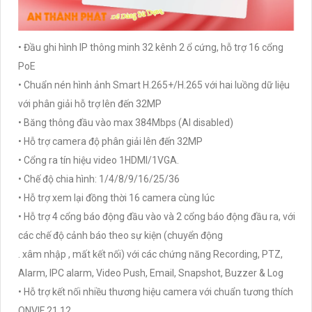
• Đầu ghi hình IP thông minh 32 kênh 2 ổ cứng, hỗ trợ 16 cổng
PoE
• Chuẩn nén hình ảnh Smart H.265+/H.265 với hai luồng dữ liệu
với phân giải hỗ trợ lên đến 32MP
• Băng thông đầu vào max 384Mbps (AI disabled)
• Hỗ trợ camera độ phân giải lên đến 32MP
• Cổng ra tín hiệu video 1HDMI/1VGA.
• Chế độ chia hình: 1/4/8/9/16/25/36
• Hỗ trợ xem lại đồng thời 16 camera cùng lúc
• Hỗ trợ 4 cổng báo động đầu vào và 2 cổng báo động đầu ra, với
các chế độ cảnh báo theo sự kiện (chuyển động
. xâm nhập , mất kết nối) với các chứng năng Recording, PTZ,
Alarm, IPC alarm, Video Push, Email, Snapshot, Buzzer & Log
• Hỗ trợ kết nối nhiều thương hiệu camera với chuẩn tương thích
ONVIF 21.12