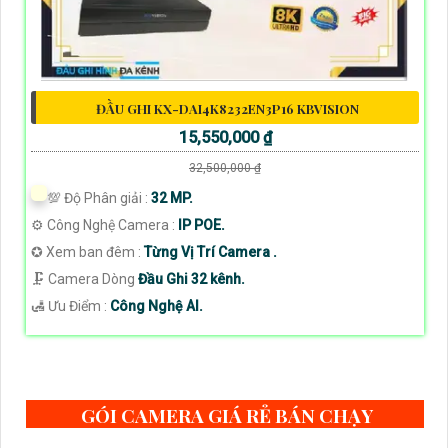
ĐẦU GHI KX-DAI4K8232EN3P16 KBVISION
15,550,000 ₫
32,500,000 ₫
💯 Độ Phân giải :
32 MP.
⚙ Công Nghệ Camera :
IP POE.
✪ Xem ban đêm :
Từng Vị Trí Camera .
🗜️ Camera Dòng
Đầu Ghi 32 kênh.
️🛃 Ưu Điểm :
Công Nghệ AI.
GÓI CAMERA GIÁ RẺ BÁN CHẠY