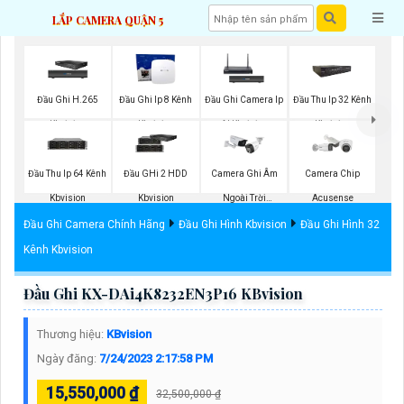
LẮP CAMERA QUẬN 5
Đầu Ghi H.265
Đầu Ghi Ip 8 Kênh
Đầu Ghi Camera Ip
Đầu Thu Ip 32 Kênh
Kbvision
Kbvision
AI Kbvision
Kbvision
Đầu Thu Ip 64 Kênh
Đầu GHi 2 HDD
Camera Ghi Âm
Camera Chip
Kbvision
Kbvision
Ngoài Trời
Acusense
Kbvision
Đầu Ghi Camera Chính Hãng
Đầu Ghi Hình Kbvision
Đầu Ghi Hình 32
Kênh Kbvision
Đầu Ghi KX-DAi4K8232EN3P16 KBvision
Thương hiệu:
KBvision
Ngày đăng:
7/24/2023 2:17:58 PM
15,550,000 ₫
32,500,000 ₫