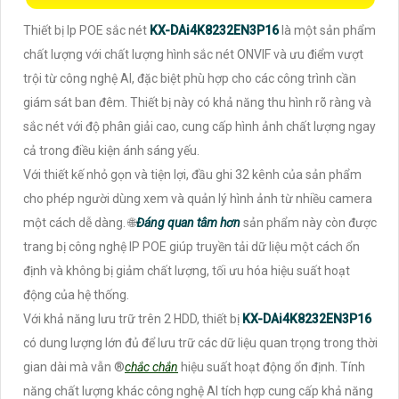
Thiết bị Ip POE sắc nét
KX-DAi4K8232EN3P16
là một sản phẩm
chất lượng với chất lượng hình sắc nét ONVIF và ưu điểm vượt
trội từ công nghệ AI, đặc biệt phù hợp cho các công trình cần
giám sát ban đêm. Thiết bị này có khả năng thu hình rõ ràng và
sắc nét với độ phân giải cao, cung cấp hình ảnh chất lượng ngay
cả trong điều kiện ánh sáng yếu.
Với thiết kế nhỏ gọn và tiện lợi, đầu ghi 32 kênh của sản phẩm
cho phép người dùng xem và quản lý hình ảnh từ nhiều camera
một cách dễ dàng. 🌐
Đáng quan tâm hơn
sản phẩm này còn được
trang bị công nghệ IP POE giúp truyền tải dữ liệu một cách ổn
định và không bị giảm chất lượng, tối ưu hóa hiệu suất hoạt
động của hệ thống.
Với khả năng lưu trữ trên 2 HDD, thiết bị
KX-DAi4K8232EN3P16
có dung lượng lớn đủ để lưu trữ các dữ liệu quan trọng trong thời
gian dài mà vẫn ®️
chắc chắn
hiệu suất hoạt động ổn định. Tính
năng chất lượng khác công nghệ AI tích hợp cung cấp khả năng