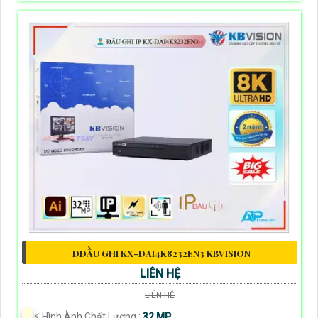
DDẦU GHI KX-DAI4K8232EN3 KBVISION
LIÊN HỆ
LIÊN HỆ
️⚡ Hình Ành Chất Lượng :
32 MP.