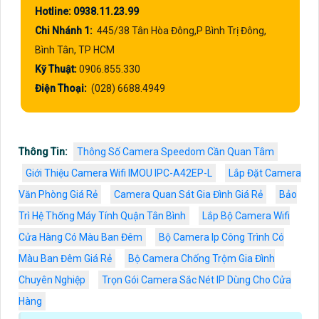
Hotline: 0938.11.23.99
Chi Nhánh 1:
445/38 Tân Hòa Đông,P Bình Trị Đông,
Bình Tân, TP HCM
Kỹ Thuật:
0906.855.330
Điện Thoại:
(028) 6688.4949
Thông Tin:
Thông Số Camera Speedom Cần Quan Tâm
Giới Thiệu Camera Wifi IMOU IPC-A42EP-L
Lắp Đặt Camera
Văn Phòng Giá Rẻ
Camera Quan Sát Gia Đình Giá Rẻ
Bảo
Trì Hệ Thống Máy Tính Quận Tân Bình
Lắp Bộ Camera Wifi
Cửa Hàng Có Màu Ban Đêm
Bộ Camera Ip Công Trình Có
Màu Ban Đêm Giá Rẻ
Bộ Camera Chống Trộm Gia Đình
Chuyên Nghiệp
Trọn Gói Camera Sắc Nét IP Dùng Cho Cửa
Hàng