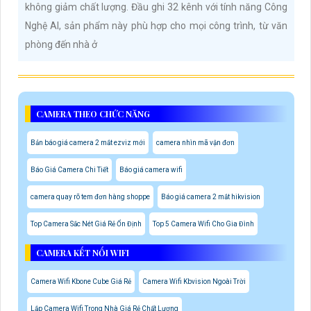
không giảm chất lượng. Đầu ghi 32 kênh với tính năng Công
Nghệ AI, sản phẩm này phù hợp cho mọi công trình, từ văn
phòng đến nhà ở
CAMERA THEO CHỨC NĂNG
Bản báo giá camera 2 mắt ezviz mới
camera nhìn mã vận đơn
Báo Giá Camera Chi Tiết
Báo giá camera wifi
camera quay rõ tem đơn hàng shoppe
Báo giá camera 2 mắt hikvision
Top Camera Sắc Nét Giá Rẻ Ổn Định
Top 5 Camera Wifi Cho Gia Đình
CAMERA KẾT NỐI WIFI
Camera Wifi Kbone Cube Giá Rẻ
Camera Wifi Kbvision Ngoài Trời
Lắp Camera Wifi Trong Nhà Giá Rẻ Chất Lượng