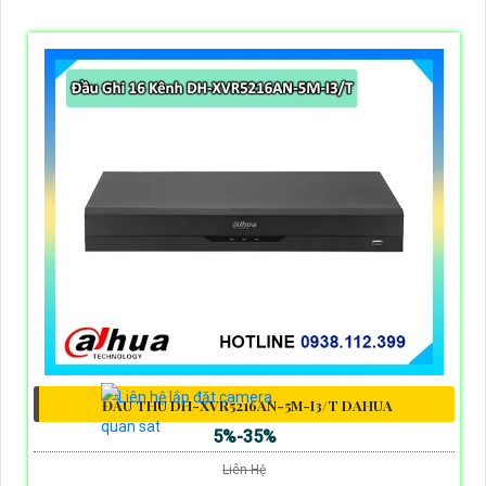
ĐẦU THU DH-XVR5216AN-5M-I3/T DAHUA
5%-35%
Liên Hệ