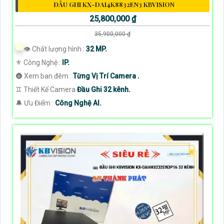
ĐẦU GHI KX-DAI4K8832EN3 KBVISION
25,800,000 ₫
35,900,000 ₫
👁 Chất lượng hình :
32 MP.
⚜️ Công Nghệ :
IP.
🌚 Xem ban đêm :
Từng Vị Trí Camera .
♊ Thiết Kế Camera
Đầu Ghi 32 kênh.
️🔔 Ưu Điểm :
Công Nghệ AI.