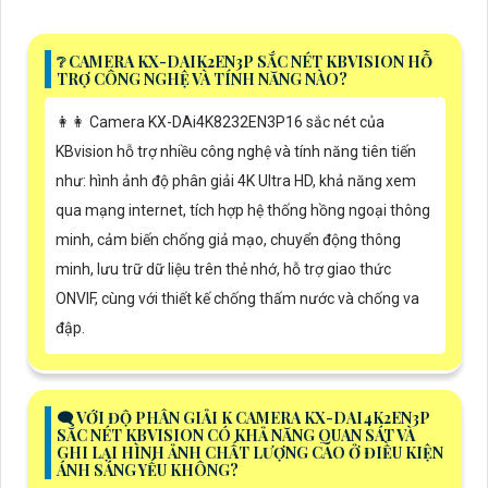
❔ CAMERA KX-DAIK2EN3P SẮC NÉT KBVISION HỖ
TRỢ CÔNG NGHỆ VÀ TÍNH NĂNG NÀO?
️👩‍👩 Camera KX-DAi4K8232EN3P16 sắc nét của
KBvision hỗ trợ nhiều công nghệ và tính năng tiên tiến
như: hình ảnh độ phân giải 4K Ultra HD, khả năng xem
qua mạng internet, tích hợp hệ thống hồng ngoại thông
minh, cảm biến chống giả mạo, chuyển động thông
minh, lưu trữ dữ liệu trên thẻ nhớ, hỗ trợ giao thức
ONVIF, cùng với thiết kế chống thấm nước và chống va
đập.
🗨️ VỚI ĐỘ PHÂN GIẢI K CAMERA KX-DAI4K2EN3P
SẮC NÉT KBVISION CÓ KHẢ NĂNG QUAN SÁT VÀ
GHI LẠI HÌNH ẢNH CHẤT LƯỢNG CAO Ở ĐIỀU KIỆN
ÁNH SÁNG YẾU KHÔNG?