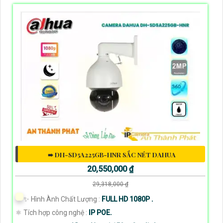
➠ DH-SD5A225GB-HNR SẮC NÉT DAHUA
20,550,000 ₫
29,318,000 ₫
✨ Hình Ành Chất Lượng :
FULL HD 1080P .
⚛️ Tích hợp công nghệ :
IP POE.