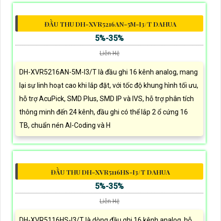
ĐẦU THU DH-XVR5216AN-5M-I3/T DAHUA
5%-35%
Liên Hệ
DH-XVR5216AN-5M-I3/T là đầu ghi 16 kênh analog, mang
lại sự linh hoạt cao khi lắp đặt, với tốc độ khung hình tối ưu,
hỗ trợ AcuPick, SMD Plus, SMD IP và IVS, hỗ trợ phân tích
thông minh đến 24 kênh, đầu ghi có thể lắp 2 ổ cứng 16
TB, chuẩn nén AI-Coding và H
ĐẦU THU DH-XVR5116HS-I3/T DAHUA
5%-35%
Liên Hệ
DH-XVR5116HS-I3/T là dòng đầu ghi 16 kênh analog, hỗ