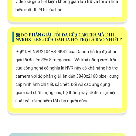
video sẽ giúp tiết kiệm không gian lưu trữ và tối ưu hóa
hiệu suất thiết bị của bạn.
📨 ĐỘ PHÂN GIẢI TỐI ĐA CỦA CAMERA MÀ DHI-
NVRHS-4KS2 CỦA DAHUA HỖ TRỢ LÀ BAO NHIÊU?
👩‍🌾 DHI-NVR2104HS-4KS2 của Dahua hỗ trợ độ phân
giải tối đa lên đến 8 megapixel. Với khả năng vượt trội
của công nghệ có nghĩa là NVR này có khả năng hỗ trợ
camera với độ phân giải lên đến 3840x2160 pixel, cung
cấp hình ảnh chi tiết, sắc nét. Đối với các ứng dụng
giám sát chất lượng cao, hệ thống này sẽ đem lại hiệu
suất và trải nghiệm tốt cho người dùng.