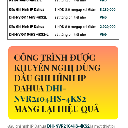
NVR4108HS-4KS2-L
sát từng chi tiết nhỏ
VNĐ
Đầu Ghi Hình IP Dahua
1 HDD 8.0 megapixel Giám
3,280,000
DHI-NVR4116HS-4KS2L
sát từng chi tiết nhỏ
VNĐ
Đầu Ghi Hình IP Dahua
1 HDD 8.0 megapixel Giám
2,920,000
DHI-NVR4104HS-4KS2-L
sát từng chi tiết nhỏ
VNĐ
CÔNG TRÌNH ĐƯỢC
KHUYẾN NGHỊ DÙNG
ĐẦU GHI HÌNH IP
DAHUA
DHI-
NVR2104HS-4KS2
MANG LẠI HIỆU QUẢ
Đầu ghi hình IP Dahua
DHI-NVR2104HS-4KS2
là một thiết bị