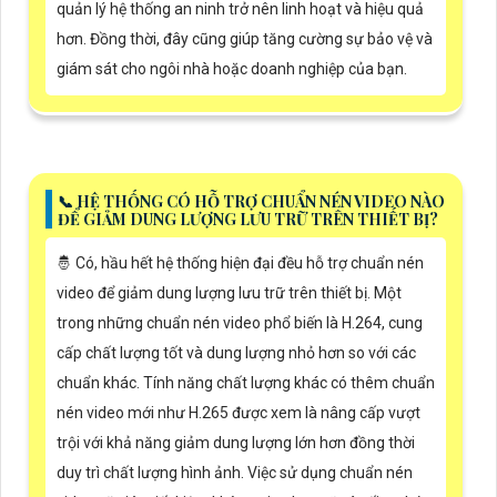
quản lý hệ thống an ninh trở nên linh hoạt và hiệu quả
hơn. Đồng thời, đây cũng giúp tăng cường sự bảo vệ và
giám sát cho ngôi nhà hoặc doanh nghiệp của bạn.
📞 HỆ THỐNG CÓ HỖ TRỢ CHUẨN NÉN VIDEO NÀO
ĐỂ GIẢM DUNG LƯỢNG LƯU TRỮ TRÊN THIẾT BỊ?
🤴 Có, hầu hết hệ thống hiện đại đều hỗ trợ chuẩn nén
video để giảm dung lượng lưu trữ trên thiết bị. Một
trong những chuẩn nén video phổ biến là H.264, cung
cấp chất lượng tốt và dung lượng nhỏ hơn so với các
chuẩn khác. Tính năng chất lượng khác có thêm chuẩn
nén video mới như H.265 được xem là nâng cấp vượt
trội với khả năng giảm dung lượng lớn hơn đồng thời
duy trì chất lượng hình ảnh. Việc sử dụng chuẩn nén