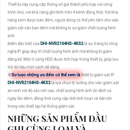
Thiết bị này cung cấp thông số giá thành phù hợp với công
trình nhỏ, với khả năng ghi hình trên 4 kênh đồng thời. Với khả
năng xem được ban đêm, người dùng có thể yên tâm cho việc
giám sát vào ban đêm mà không lo sợ giảm chất lượng hình
ảnh.
Điểm đặc biệt của
DHI-NVR2104HS-4KS2
là sự trang bị công
nghệ IP giúp duy trì chất lượng hình ảnh mà không bị giảm
đáng kể. Một ổ cứng HDD được tích hợp trong thiết bị, giúp lưu
trữ dữ liệu một cách dễ dàng.
💯
Sơ lược những ưu đểm có thể xem là
thiết bị giám sát IP
DHI-NVR2104HS-4KS2
là lựa chọn lý tưởng cho việc giám sát
an ninh với độ sắc nét cao, chất lượng hình ảnh ổn định cả
ngày lẫn đêm, đồng thời cung cấp tính linh hoạt và tiện ích
trong việc thiết lập hệ thống giám sát.
NHỮNG SẢN PHẨM ĐẦU
GHI CÙNG LOẠI VÀ