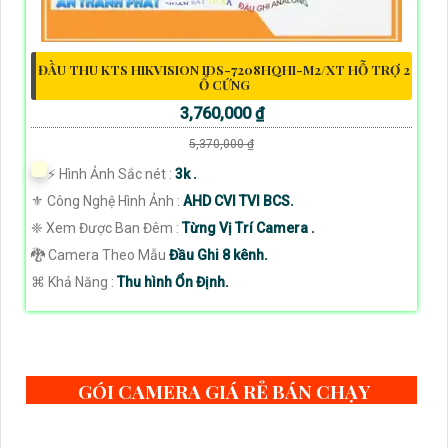
ĐẦU THU KTS HIKVISION IDS-7208HQHI-M2/XT HỖ TRỢ 2
Ổ CỨNG
3,760,000 ₫
5,370,000 ₫
️⚡ Hình Ảnh Sắc nét :
3k .
⚜️ Công Nghệ Hình Ảnh :
AHD CVI TVI BCS.
❈ Xem Được Ban Đêm :
Từng Vị Trí Camera .
🐉️ Camera Theo Mẫu
Đầu Ghi 8 kênh.
️⌘ Khả Năng :
Thu hình Ổn Định.
GÓI CAMERA GIÁ RẺ BÁN CHẠY