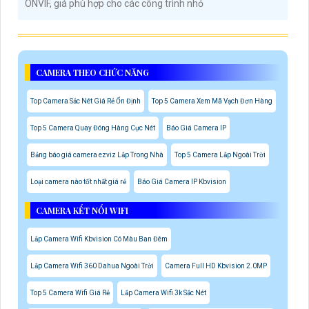
ONVIF, giá phù hợp cho các công trình nhỏ
CAMERA THEO CHỨC NĂNG
Top Camera Sắc Nét Giá Rẻ Ổn Định
Top 5 Camera Xem Mã Vạch Đơn Hàng
Top 5 Camera Quay Đóng Hàng Cực Nét
Báo Giá Camera IP
Bảng báo giá camera ezviz Lắp Trong Nhà
Top 5 Camera Lắp Ngoài Trời
Loại camera nào tốt nhất giá rẻ
Báo Giá Camera IP Kbvision
CAMERA KẾT NỐI WIFI
Lắp Camera Wifi Kbvision Có Màu Ban Đêm
Lắp Camera Wifi 360 Dahua Ngoài Trời
Camera Full HD Kbvision 2.0MP
Top 5 Camera Wifi Giá Rẻ
Lắp Camera Wifi 3k Sắc Nét