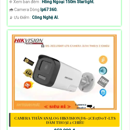
❈ Xem ban đêm :
Hồng Ngoại 150m Starlight.
🌧️ Camera Dòng
Ip67 360.
️📡 Ưu Điểm :
Công Nghệ AI.
CAMERA THÂN ANALOG HIKVISION DS-2CE17D0T-LTS
ĐÀM THOẠI 2 CHIỀU