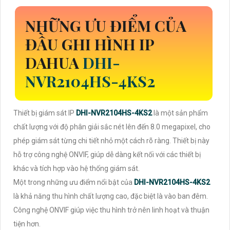
NHỮNG ƯU ĐIỂM CỦA
ĐẦU GHI HÌNH IP
DAHUA
DHI-
NVR2104HS-4KS2
Thiết bị giám sát IP
DHI-NVR2104HS-4KS2
là một sản phẩm
chất lượng với độ phân giải sắc nét lên đến 8.0 megapixel, cho
phép giám sát từng chi tiết nhỏ một cách rõ ràng. Thiết bị này
hỗ trợ công nghệ ONVIF, giúp dễ dàng kết nối với các thiết bị
khác và tích hợp vào hệ thống giám sát.
Một trong những ưu điểm nổi bật của
DHI-NVR2104HS-4KS2
là khả năng thu hình chất lượng cao, đặc biệt là vào ban đêm.
Công nghệ ONVIF giúp việc thu hình trở nên linh hoạt và thuận
tiện hơn.