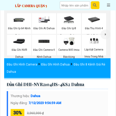
LẮP CAMERA QUẬN 5
Đầu Ghi Ip 64 Kênh
Đầu Ghi AI Dahua
Đầu Ghi Ip 8
Đầu Thu Hình 4
Dahua
Camera Dahua
Kênh Dahua
Lắp Đặt Camera
Đầu Ghi NVR
Đầu Ghi Camera 4
Camera Wifi Imou
Imou Trong Nhà
Dahua
Kênh Dahua
Báo Động
Đầu Ghi Hình Camera
Đầu Ghi Hình Dahua
Đầu Ghi 8 Kênh Giá Rẻ
Dahua
Đầu Ghi DHI-NVR2104HS-4KS2 Dahua
Thương hiệu:
Dahua
Ngày đăng:
7/12/2023 9:56:59 AM
30%
3,060,000 ₫