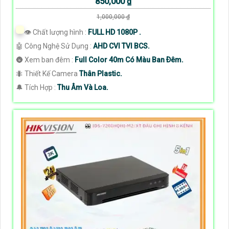
850,000 ₫
1,000,000 ₫
👁 Chất lượng hình :
FULL HD 1080P .
🤖️ Công Nghệ Sử Dụng :
AHD CVI TVI BCS.
🌚 Xem ban đêm :
Full Color 40m Có Màu Ban Ðêm.
🐜 Thiết Kế Camera
Thân Plastic.
️🔔 Tích Hợp :
Thu Âm Và Loa.