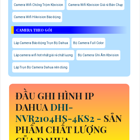
Camera Wifi Chống Trộm Kbvision
Camera Wifi Kbvision Giá rẻ Bán Chạy
Camera Wifi Hikvision Báo Động
CAMERA THEO GÓI
Lắp Camera Báo Động Trọn Bộ Dahua
Bộ Camera Full Color
Lắp camera wifi hot nhất giá rẻ chất lượng
Bộ Camera Ghi Âm Kbvision
Lắp Trọn Bộ Camera Dahua nên dùng
ĐẦU GHI HÌNH IP
DAHUA
DHI-
NVR2104HS-4KS2 -
SẢN
PHẨM CHẤT LƯỢNG