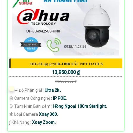
DH-SD49425GB-HNR SẮC NÉT DAHUA
13,950,000 ₫
19,550,000 ₫
☀️ Độ Phân giải :
Ultra 2k .
🤖️ Camera Công nghệ :
IP POE.
🌛 Tầm Nhìn Ban Đêm :
Hồng Ngoại 100m Starlight.
🕸️ Loại Camera
Xoay 360.
️ƒ Khả Năng :
Xoay Zoom.