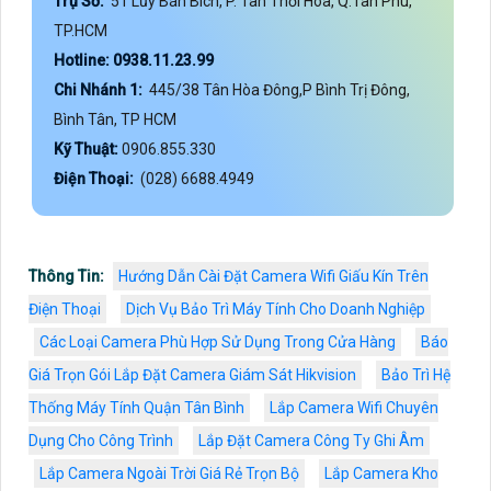
Trụ Sở:
51 Lũy Bán Bích, P. Tân Thới Hòa, Q.Tân Phú,
TP.HCM
Hotline: 0938.11.23.99
Chi Nhánh 1:
445/38 Tân Hòa Đông,P Bình Trị Đông,
Bình Tân, TP HCM
Kỹ Thuật:
0906.855.330
Điện Thoại:
(028) 6688.4949
Thông Tin:
Hướng Dẫn Cài Đặt Camera Wifi Giấu Kín Trên
Điện Thoại
Dịch Vụ Bảo Trì Máy Tính Cho Doanh Nghiệp
Các Loại Camera Phù Hợp Sử Dụng Trong Cửa Hàng
Báo
Giá Trọn Gói Lắp Đặt Camera Giám Sát Hikvision
Bảo Trì Hệ
Thống Máy Tính Quận Tân Bình
Lắp Camera Wifi Chuyên
Dụng Cho Công Trình
Lắp Đặt Camera Công Ty Ghi Âm
Lắp Camera Ngoài Trời Giá Rẻ Trọn Bộ
Lắp Camera Kho