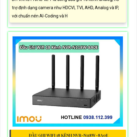
trợ định dạng camera như HDCVI, TVI, AHD, Analog và IP,
với chuẩn nén AI-Coding và H
ĐẦU GHI WIFI 18 KÊNH NVR-N118W-8A0E