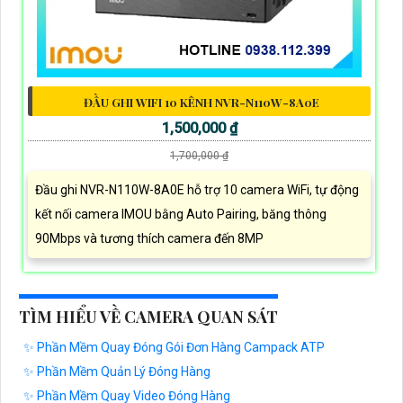
ĐẦU GHI WIFI 10 KÊNH NVR-N110W-8A0E
1,500,000 ₫
1,700,000 ₫
Đầu ghi NVR-N110W-8A0E hỗ trợ 10 camera WiFi, tự động
kết nối camera IMOU bằng Auto Pairing, băng thông
90Mbps và tương thích camera đến 8MP
TÌM HIỂU VỀ CAMERA QUAN SÁT
✨ Phần Mềm Quay Đóng Gói Đơn Hàng Campack ATP
✨ Phần Mềm Quản Lý Đóng Hàng
✨ Phần Mềm Quay Video Đóng Hàng