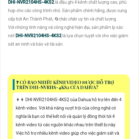
DHI-NVR2104HS-4KS2
là đầu ghi 4 kênh chất lượng cao, phù
hợp cho các công trình nhỏ. Sản phẩm chính hãng, được cung
cấp bởi An Thành Phát, 🔄
chắc chắn
uy tín và chất lượng.
Với những tính năng và công nghệ hiện đại, sản phẩm Ip sắc
nét
DHI-NVR2104HS-4KS2
là lựa chọn tuyệt vời cho việc giám
sát an ninh và bảo vệ tài sản.
️❓ CÓ BAO NHIÊU KÊNH VIDEO ĐƯỢC HỖ TRỢ
TRÊN DHI-NVRHS-4KS2 CỦA DAHUA?
️👩‍👩 DHI-NVR2104HS-4KS2 của Dahua hỗ trợ lên đến 4
kênh video. Với khả năng vượt trội của công nghệ có
nghĩa là bạn có thể kết nối và quản lý đồng thời tới 4
kênh video từ các nguồn khác nhau trên thiết bị này.
Việc hỗ trợ nhiều kênh video giúp cho việc giám sát và