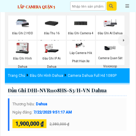
LẮP CAMERA QUẬN 5
Đầu Ghi 2 HDD
Đầu Thu 16
Đầu Ghi Camera 4
Đầu Ghi AI Dahua
Dahua
Camerah Dahua
Kênh Dahua
Lắp Camera Hik
Camera Quan Sát
Đầu Ghi Hình
Đầu Ghi IP Ai
Phát Hiện Xe
Visioncop
Dahua
Dahua
Trang Chủ
Đầu Ghi Hình Dahua
Camera Dahua Full Hd 1080P
Đầu Ghi DHI-NVR1108HS-S3/H-VN Dahua
Thương hiệu:
Dahua
Ngày đăng:
7/22/2023 9:51:17 AM
1,900,000 ₫
2,380,000 ₫