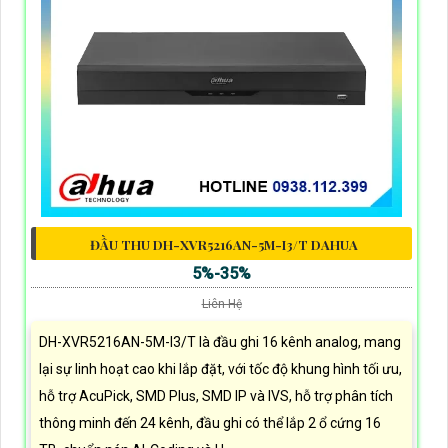
ĐẦU THU DH-XVR5216AN-5M-I3/T DAHUA
5%-35%
Liên Hệ
DH-XVR5216AN-5M-I3/T là đầu ghi 16 kênh analog, mang
lại sự linh hoạt cao khi lắp đặt, với tốc độ khung hình tối ưu,
hỗ trợ AcuPick, SMD Plus, SMD IP và IVS, hỗ trợ phân tích
thông minh đến 24 kênh, đầu ghi có thể lắp 2 ổ cứng 16