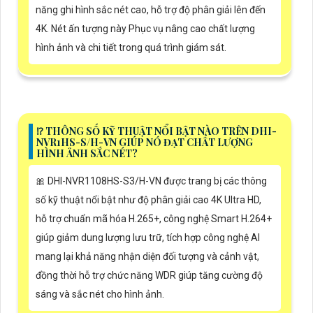
năng ghi hình sắc nét cao, hỗ trợ độ phân giải lên đến
4K. Nét ấn tượng này Phục vụ nâng cao chất lượng
hình ảnh và chi tiết trong quá trình giám sát.
⁉️ THÔNG SỐ KỸ THUẬT NỔI BẬT NÀO TRÊN DHI-
NVR1HS-S/H-VN GIÚP NÓ ĐẠT CHẤT LƯỢNG
HÌNH ẢNH SẮC NÉT?
🎀 DHI-NVR1108HS-S3/H-VN được trang bị các thông
số kỹ thuật nổi bật như độ phân giải cao 4K Ultra HD,
hỗ trợ chuẩn mã hóa H.265+, công nghệ Smart H.264+
giúp giảm dung lượng lưu trữ, tích hợp công nghệ AI
mang lại khả năng nhận diện đối tượng và cảnh vật,
đồng thời hỗ trợ chức năng WDR giúp tăng cường độ
sáng và sắc nét cho hình ảnh.