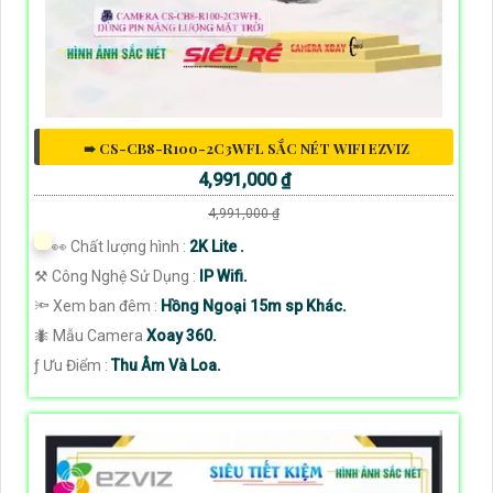
➠ CS-CB8-R100-2C3WFL SẮC NÉT WIFI EZVIZ
4,991,000 ₫
4,991,000 ₫
️👀 Chất lượng hình :
2K Lite .
⚒ Công Nghệ Sử Dụng :
IP Wifi.
🔦 Xem ban đêm :
Hồng Ngoại 15m sp Khác.
🐜 Mẫu Camera
Xoay 360.
️ƒ Ưu Điểm :
Thu Âm Và Loa.