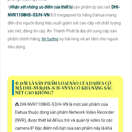
ϡ
Nhận xét những ưu điểm của thiết bị
sản phẩm Ip sắc nét
DHI-
NVR1108HS-S3/H-VN
8.0 megapixel từ hãng Dahua mang
đến cho người dùng hiệu suất giám sát cao cấp với chất lượng
sắc nét, đáng tin cậy. An Thành Phát là địa chỉ cung cấp sản
phẩm chính hãng,
tin tưởng
sự hài lòng và an tâm cho người
tiêu dùng.
☪ ĐÂY LÀ SẢN PHẨM LOẠI NÀO CỦA DAHUA CÓ
MÃ DHI-NVR1HS-S/H-VN VÀ CÓ KHẢ NĂNG SẮC
NÉT CAO KHÔNG?
👸 DHI-NVR1108HS-S3/H-VN là một sản phẩm của
Dahua thuộc dòng sản phẩm Network Video Recorder
(NVR), được thiết kế để lưu trữ và quản lý video từ các
camera IP. Đặc điểm nổi bật của sản phẩm này là khả