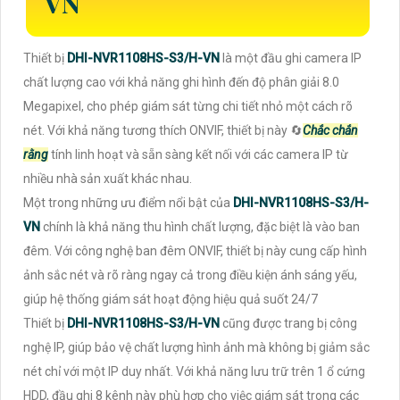
VN
Thiết bị
DHI-NVR1108HS-S3/H-VN
là một đầu ghi camera IP
chất lượng cao với khả năng ghi hình đến độ phân giải 8.0
Megapixel, cho phép giám sát từng chi tiết nhỏ một cách rõ
nét. Với khả năng tương thích ONVIF, thiết bị này 🔄
Chắc chắn
rằng
tính linh hoạt và sẵn sàng kết nối với các camera IP từ
nhiều nhà sản xuất khác nhau.
Một trong những ưu điểm nổi bật của
DHI-NVR1108HS-S3/H-
VN
chính là khả năng thu hình chất lượng, đặc biệt là vào ban
đêm. Với công nghệ ban đêm ONVIF, thiết bị này cung cấp hình
ảnh sắc nét và rõ ràng ngay cả trong điều kiện ánh sáng yếu,
giúp hệ thống giám sát hoạt động hiệu quả suốt 24/7
Thiết bị
DHI-NVR1108HS-S3/H-VN
cũng được trang bị công
nghệ IP, giúp bảo vệ chất lượng hình ảnh mà không bị giảm sắc
nét chỉ với một IP duy nhất. Với khả năng lưu trữ trên 1 ổ cứng
HDD, đầu ghi 8 kênh này phù hợp cho việc giám sát trong các