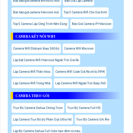
Bản báo giá camera wifi ezviz mới
Báo Giá Lắp Camera
Bản báo giá camera hikvision mới
Top 5 Camera Wifi Cho Gia Đình
Top 5 Camera Lắp Công Trình Nên Dùng
Báo Giá Camera IP Hikvision
CAMERA KẾT NỐI WIFI
Camera Wifi Ebitcam Xoay 360 Độ
Camera Wifi Kbvision
Lắp Đặt Camera Wifi Hikvision Ngoài Trời Giá Rẻ
Lắp Camera Wifi Thân Imou
Camera Wifi Cube Giá Rẻ chỉ từ 399K
Lắp Camera Wifi Trong Nhà
Lắp Camera Wifi Ngoài Trời Xoay 360
CAMERA THEO GÓI
Trọn Bộ Camera Dahua Chống Trộm
Trọn Bộ Camera Full HD
Lắp Camera Trọn Bộ Độ Phân Giải Ultra Hd
Trọn Bộ Camera Ghi Âm
Lắp Bộ Camera Dahua Full Color ban đêm có màu