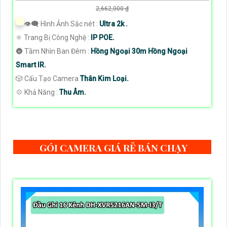
2,662,000 ₫
👁️‍🗨 Hình Ảnh Sắc nét :
Ultra 2k .
⚛️ Trang Bị Công Nghệ :
IP POE.
🌚 Tầm Nhìn Ban Đêm :
Hồng Ngoại 30m Hồng Ngoại
Smart IR.
🎲 Cấu Tạo Camera
Thân Kim Loại.
️💠 Khả Năng :
Thu Âm.
GÓI CAMERA GIÁ RẺ BÁN CHẠY