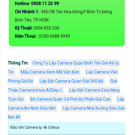
Hotline: 0938.11.23.99
Chi Nhánh 1:
445/38 Tân Hòa Đông,P Bình Trị Đông,
Bình Tân, TP HCM
Kỹ Thuật:
0906.855.330
Điện Thoại:
(028) 6688.4949
Thông Tin:
Công Ty Lắp Camera Quận Bình Tân Giá Rẻ Uy
Tín
Mẫu Camera Xem Mã Vận Đơn
Lắp Camera Văn
Phòng Giá Rẻ
Lắp Đặt Camera Quan Sát 360 Độ
Giới
Thiệu Camera Imou A32ep-L
Lắp Đặt Camera Cửa Hàng
Trọn Gói
Bộ Camera Quán Cà Phê Độ Phân Giải Cao
Lắp
Camera An Ninh Siêu Nét
Lắp Camera Nhà Xưởng Siêu Sắc
Nét 4K
Đầu Ghi Camera Ip 4k Dahua