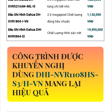
XVR5216AN-4KL-I3
từng chi tiết nhỏ
VNĐ
Đầu Ghi Hình Dahua DH-
2.0 megapixel Chất lượng
1,120,000
XVR1B04-I-VN
đúng tiêu chuẩn
VNĐ
Đầu Ghi Hình Dahua DHI-
19,950,000
Chất Lượng Hình sắc nét
NVR5864-EI
VNĐ
CÔNG TRÌNH ĐƯỢC
KHUYẾN NGHỊ
DÙNG
DHI-NVR1108HS-
S3/H-VN
MANG LẠI
HIỆU QUẢ