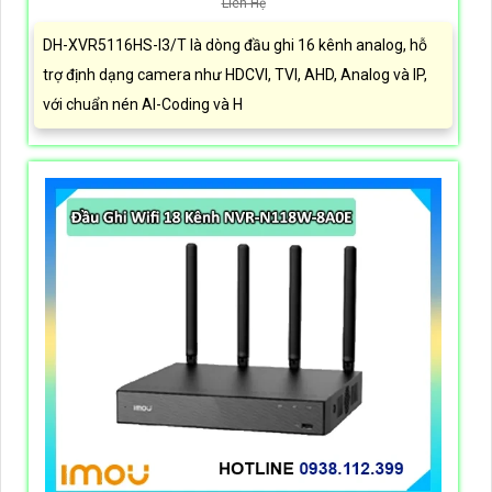
Liên Hệ
DH-XVR5116HS-I3/T là dòng đầu ghi 16 kênh analog, hỗ
trợ định dạng camera như HDCVI, TVI, AHD, Analog và IP,
với chuẩn nén AI-Coding và H