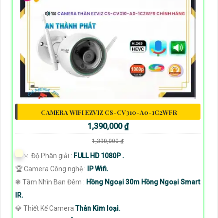
CAMERA WIFI EZVIZ CS-CV310-A0-1C2WFR
1,390,000 ₫
1,390,000 ₫
🔅 Độ Phân giải :
FULL HD 1080P .
🏆 Camera Công nghệ :
IP Wifi.
❃ Tầm Nhìn Ban Đêm :
Hồng Ngoại 30m Hồng Ngoại Smart
IR.
💎 Thiết Kế Camera
Thân Kim loại.