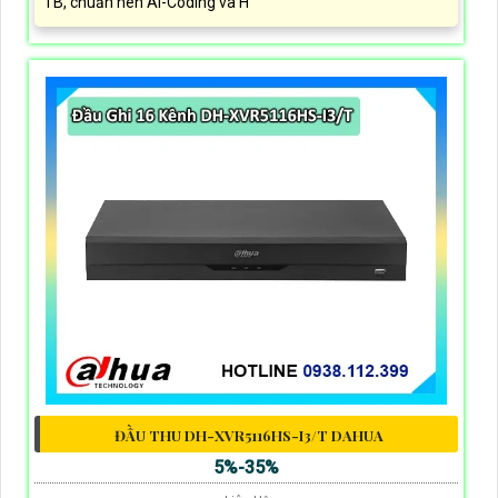
TB, chuẩn nén AI-Coding và H
ĐẦU THU DH-XVR5116HS-I3/T DAHUA
5%-35%