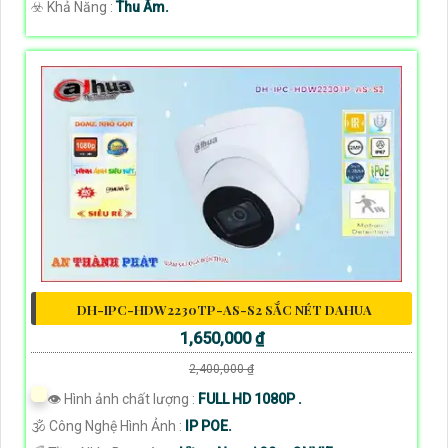
️☣️ Khả Năng :
Thu Âm.
DH-IPC-HDW2230TP-AS-S2 SẮC NÉT DAHUA
1,650,000 ₫
2,400,000 ₫
👁 Hình ảnh chất lượng :
FULL HD 1080P .
🕉️ Công Nghệ Hình Ảnh :
IP POE.