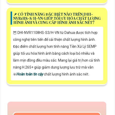
📌 CÓ TÍNH NĂNG ĐẶC BIỆT NÀO TRÊN DHI-
NVR1HS-S/H-VN GIÚP TỐI ƯU HÓA CHẤT LƯỢNG
HÌNH ẢNH VÀ CUNG CẤP HÌNH ẢNH SẮC NÉT?
🦉 DHI-NVR1108HS-S3/H-VN từ Dahua được tích hợp
công nghệ tiên tiến để cải thiện chất lượng hình ảnh.
Đặc điểm chất lượng hơn tính năng Tiền Xử Lý SEMP
giúp tối ưu hóa hình ảnh bằng cách loại bỏ nhiễu và
làm mịn đồng đều màu sắc. Mang lại giá trị hơn cả tính
năng H.265+ giúp giảm dung lượng lưu trữ mà vẫn
☣️
Hoàn toàn tin cậy
chất lượng hình ảnh sắc nét.