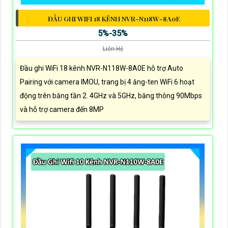
ĐẦU GHI WIFI 18 KÊNH NVR-N118W-8A0E
5%-35%
Liên Hệ
Đầu ghi WiFi 18 kênh NVR-N118W-8A0E hỗ trợ Auto
Pairing với camera IMOU, trang bị 4 ăng-ten WiFi 6 hoạt
động trên băng tần 2. 4GHz và 5GHz, băng thông 90Mbps
và hỗ trợ camera đến 8MP