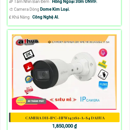
🌈 Tầm Nhìn Ban Đêm :
Hồng Ngoại 30m ONVIF.
🎨 Camera Dòng
Dome Kim Loại.
️₤ Khả Năng :
Công Nghệ AI.
CAMERA DH-IPC-HFW1431S1-A-S4 DAHUA
1,850,000 ₫