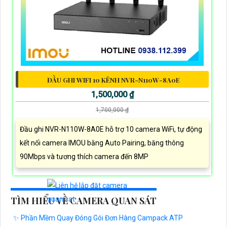
ĐẦU GHI WIFI 10 KÊNH NVR-N110W-8A0E
1,500,000 ₫
1,700,000 ₫
Đầu ghi NVR-N110W-8A0E hỗ trợ 10 camera WiFi, tự động
kết nối camera IMOU bằng Auto Pairing, băng thông
90Mbps và tương thích camera đến 8MP
TÌM HIỂU VỀ CAMERA QUAN SÁT
✨ Phần Mềm Quay Đóng Gói Đơn Hàng Campack ATP