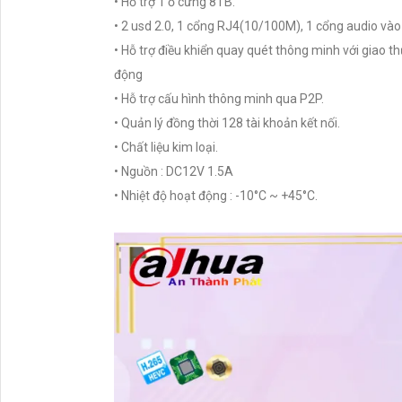
• Hỗ trợ 1 ổ cứng 8TB.
• 2 usd 2.0, 1 cổng RJ4(10/100M), 1 cổng audio vào 
• Hỗ trợ điều khiển quay quét thông minh với giao th
động
• Hỗ trợ cấu hình thông minh qua P2P.
• Quản lý đồng thời 128 tài khoản kết nối.
• Chất liệu kim loại.
• Nguồn : DC12V 1.5A
• Nhiệt độ hoạt động : -10°C ~ +45°C.