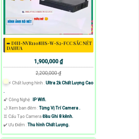
➠ DHI-NVR1108HS-W-S2-FCC SẮC NÉT
DAHUA
1,900,000 ₫
2,200,000 ₫
️⚡ Chất lượng hình :
Ultra 2k Chất Lượng Cao
.
🌠 Công Nghệ :
IP Wifi.
🌙 Xem ban đêm :
Từng Vị Trí Camera .
♊ Cấu Tạo Camera
Đầu Ghi 8 kênh.
️✔️ Ưu Điểm :
Thu hình Chất Lượng.