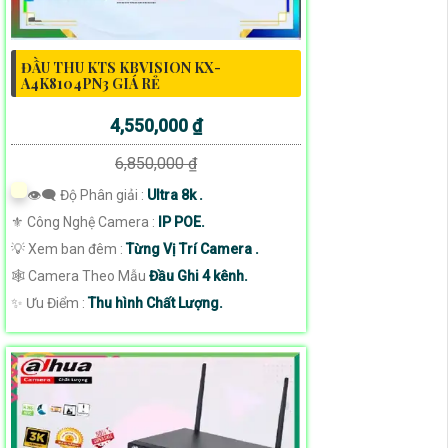
ĐẦU THU KTS KBVISION KX-
A4K8104PN3 GIÁ RẺ
4,550,000 ₫
6,850,000 ₫
👁️‍🗨 Độ Phân giải :
Ultra 8k .
⚜️ Công Nghệ Camera :
IP POE.
💡 Xem ban đêm :
Từng Vị Trí Camera .
🕸️ Camera Theo Mẫu
Đầu Ghi 4 kênh.
️✨ Ưu Điểm :
Thu hình Chất Lượng.