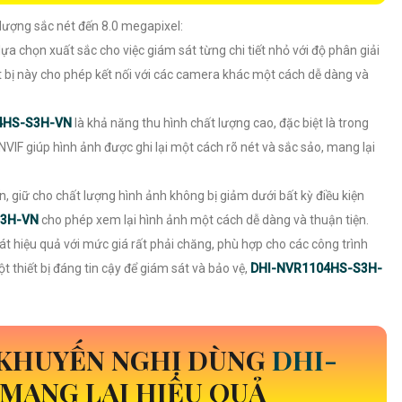
lượng sắc nét đến 8.0 megapixel:
lựa chọn xuất sắc cho việc giám sát từng chi tiết nhỏ với độ phân giải
ết bị này cho phép kết nối với các camera khác một cách dễ dàng và
4HS-S3H-VN
là khả năng thu hình chất lượng cao, đặc biệt là trong
IF giúp hình ảnh được ghi lại một cách rõ nét và sắc sảo, mang lại
ến, giữ cho chất lượng hình ảnh không bị giảm dưới bất kỳ điều kiện
S3H-VN
cho phép xem lại hình ảnh một cách dễ dàng và thuận tiện.
sát hiệu quả với mức giá rất phải chăng, phù hợp cho các công trình
thiết bị đáng tin cậy để giám sát và bảo vệ,
DHI-NVR1104HS-S3H-
 KHUYẾN NGHỊ DÙNG
DHI-
MANG LẠI HIỆU QUẢ