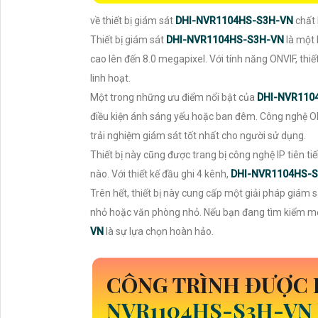
về thiết bị giám sát
DHI-NVR1104HS-S3H-VN
chất 
Thiết bị giám sát
DHI-NVR1104HS-S3H-VN
là một 
cao lên đến 8.0 megapixel. Với tính năng ONVIF, thi
linh hoạt.
Một trong những ưu điểm nổi bật của
DHI-NVR110
điều kiện ánh sáng yếu hoặc ban đêm. Công nghệ ONV
trải nghiệm giám sát tốt nhất cho người sử dụng.
Thiết bị này cũng được trang bị công nghệ IP tiên ti
nào. Với thiết kế đầu ghi 4 kênh,
DHI-NVR1104HS-
Trên hết, thiết bị này cung cấp một giải pháp giám 
nhỏ hoặc văn phòng nhỏ. Nếu bạn đang tìm kiếm một 
VN
là sự lựa chọn hoàn hảo.
CÔNG TRÌNH ĐƯỢC
NVR1104HS-S3H-VN