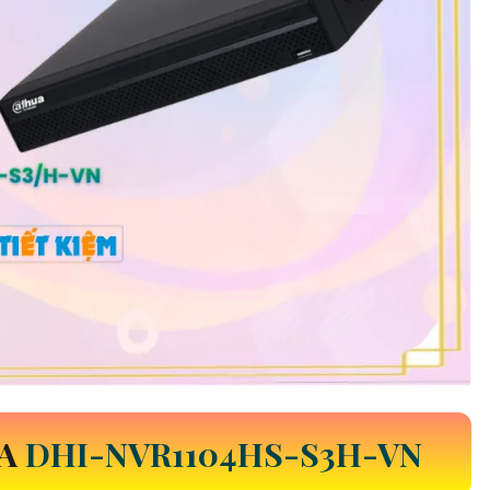
ỦA
DHI-NVR1104HS-S3H-VN