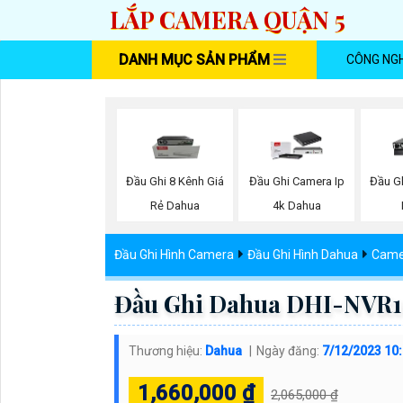
LẮP CAMERA QUẬN 5
DANH MỤC SẢN PHẨM
CÔNG NG
Đầu Ghi 8 Kênh Giá
Đầu Ghi Camera Ip
Đầu Gh
Rẻ Dahua
4k Dahua
Đầu Ghi Hình Camera
Đầu Ghi Hình Dahua
Came
Đầu Ghi Dahua DHI-NVR
Thương hiệu:
Dahua
Ngày đăng:
7/12/2023 10
1,660,000 ₫
2,065,000 ₫