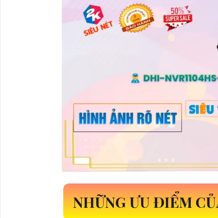
NHỮNG ƯU ĐIỂM C