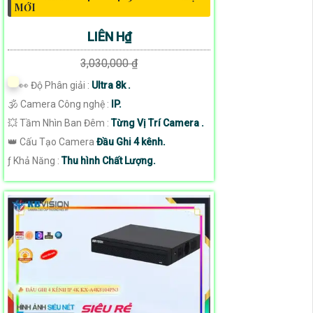
MỚI
LIÊN H₫
3,030,000 ₫
️👀 Độ Phân giải :
Ultra 8k .
🕉️ Camera Công nghệ :
IP.
💥 Tầm Nhìn Ban Đêm :
Từng Vị Trí Camera .
👑 Cấu Tạo Camera
Đầu Ghi 4 kênh.
️ƒ Khả Năng :
Thu hình Chất Lượng.