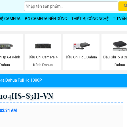
HỆ CAMERA
BỘ CAMERA NÊN DÙNG
THIẾT BỊ CÔNG NGHỆ
TƯ VẤN
i Ip 64 Kênh
Đầu Ghi Camera 4
Đầu Ghi PoE Dahua
Đầu Ghi Ip 8 
Dahua
Kênh Dahua
Dahua
ra Dahua Full Hd 1080P
1104HS-S3H-VN
:02:31 AM