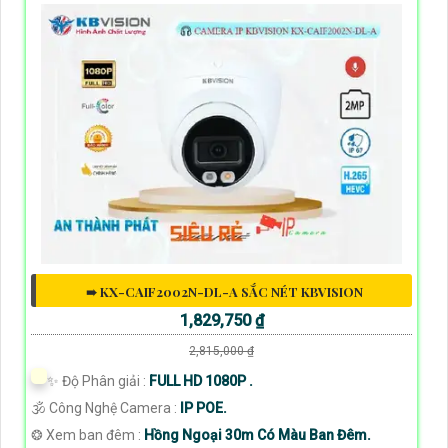
➠ KX-CAIF2002N-DL-A SẮC NÉT KBVISION
1,829,750 ₫
2,815,000 ₫
✨ Độ Phân giải :
FULL HD 1080P .
🕉️ Công Nghệ Camera :
IP POE.
❂ Xem ban đêm :
Hồng Ngoại 30m Có Màu Ban Đêm.