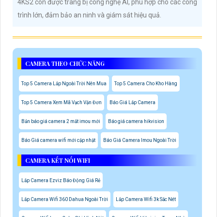
4KS2 còn được trang bị công nghệ AI, phù hợp cho các công
trình lớn, đảm bảo an ninh và giám sát hiệu quả.
CAMERA THEO CHỨC NĂNG
Top 5 Camera Lắp Ngoài Trời Nên Mua
Top 5 Camera Cho Kho Hàng
Top 5 Camera Xem Mã Vạch Vận Đơn
Báo Giá Lắp Camera
Bản báo giá camera 2 mắt imou mới
Báo giá camera hikvision
Báo Giá camera wifi mới cập nhật
Báo Giá Camera Imou Ngoài Trời
CAMERA KẾT NỐI WIFI
Lắp Camera Ezviz Báo Động Giá Rẻ
Lắp Camera Wifi 360 Dahua Ngoài Trời
Lắp Camera Wifi 3k Sắc Nét