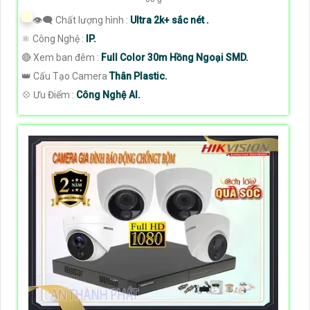
👁️‍🗨 Chất lượng hình :
Ultra 2k+ sắc nét .
⚛️ Công Nghệ :
IP.
🔴 Xem ban đêm :
Full Color 30m Hồng Ngoại SMD.
👑 Cấu Tạo Camera
Thân Plastic.
️💠 Ưu Điểm :
Công Nghệ AI.