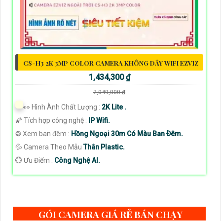
CS-H3 2K 3MP COLOR CAMERA KHÔNG DÂY WIFI EZVIZ
1,434,300 ₫
2,049,000 ₫
️👀 Hình Ành Chất Lượng :
2K Lite .
🌠 Tích hợp công nghệ :
IP Wifi.
❂ Xem ban đêm :
Hồng Ngoại 30m Có Màu Ban Ðêm.
💦 Camera Theo Mẫu
Thân Plastic.
️💮 Ưu Điểm :
Công Nghệ AI.
GÓI CAMERA GIÁ RẺ BÁN CHẠY