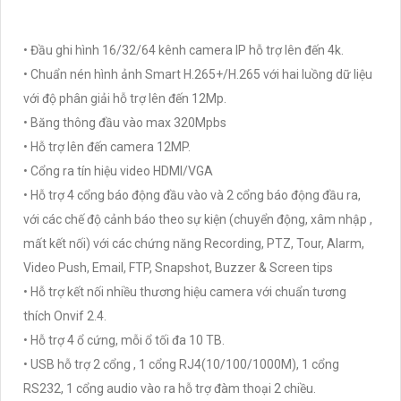
• Đầu ghi hình 16/32/64 kênh camera IP hỗ trợ lên đến 4k.
• Chuẩn nén hình ảnh Smart H.265+/H.265 với hai luồng dữ liệu
với độ phân giải hỗ trợ lên đến 12Mp.
• Băng thông đầu vào max 320Mpbs
• Hỗ trợ lên đến camera 12MP.
• Cổng ra tín hiệu video HDMI/VGA
• Hỗ trợ 4 cổng báo động đầu vào và 2 cổng báo động đầu ra,
với các chế độ cảnh báo theo sự kiện (chuyển động, xâm nhập ,
mất kết nối) với các chứng năng Recording, PTZ, Tour, Alarm,
Video Push, Email, FTP, Snapshot, Buzzer & Screen tips
• Hỗ trợ kết nối nhiều thương hiệu camera với chuẩn tương
thích Onvif 2.4.
• Hỗ trợ 4 ổ cứng, mỗi ổ tối đa 10 TB.
• USB hỗ trợ 2 cổng , 1 cổng RJ4(10/100/1000M), 1 cổng
RS232, 1 cổng audio vào ra hỗ trợ đàm thoại 2 chiều.