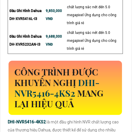
chất lượng sắc nét đến 5.0
Đầu Ghi Hình Dahua
9,850,000
megapixel Ứng dụng cho công
DH-XVR5416L-I3
VNĐ
trình giá rẻ
chất lượng sắc nét đến 5.0
Đầu Ghi Hình Dahua
9,688,000
megapixel Ứng dụng cho công
DH-XVR5232AN-I3
VNĐ
trình giá rẻ
CÔNG TRÌNH ĐƯỢC
KHUYẾN NGHỊ
DHI-
NVR5416-4KS2
MANG
LẠI HIỆU QUẢ
DHI-NVR5416-4KS2
là một đầu ghi hình NVR chất lượng cao
của thương hiệu Dahua, được thiết kế để sử dụng cho nhiều