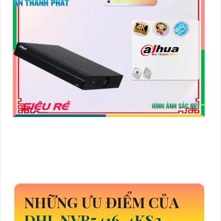
NHỮNG ƯU ĐIỂM CỦA
DHI-NVR5416-4KS2