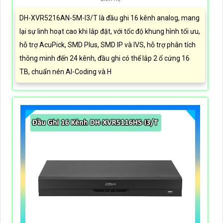
DH-XVR5216AN-5M-I3/T là đầu ghi 16 kênh analog, mang
lại sự linh hoạt cao khi lắp đặt, với tốc độ khung hình tối ưu,
hỗ trợ AcuPick, SMD Plus, SMD IP và IVS, hỗ trợ phân tích
thông minh đến 24 kênh, đầu ghi có thể lắp 2 ổ cứng 16
TB, chuẩn nén AI-Coding và H