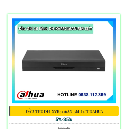
ĐẦU THU DH-XVR5216AN-5M-I3/T DAHUA
5%-35%
Liên Hệ