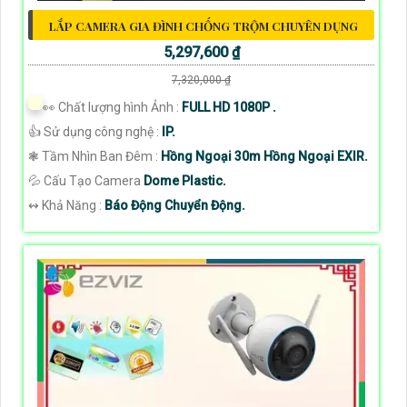
LẮP CAMERA GIA ĐÌNH CHỐNG TRỘM CHUYÊN DỤNG
5,297,600 ₫
7,320,000 ₫
️👀 Chất lượng hình Ảnh :
FULL HD 1080P .
👍 Sử dụng công nghệ :
IP.
❃ Tầm Nhìn Ban Đêm :
Hồng Ngoại 30m Hồng Ngoại EXIR.
💦 Cấu Tạo Camera
Dome Plastic.
️↭ Khả Năng :
Báo Động Chuyển Động.