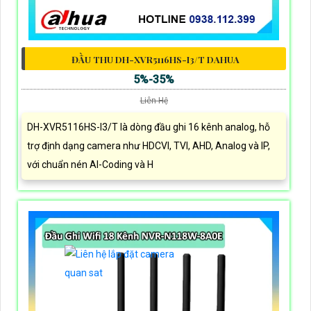
ĐẦU THU DH-XVR5116HS-I3/T DAHUA
5%-35%
Liên Hệ
DH-XVR5116HS-I3/T là dòng đầu ghi 16 kênh analog, hỗ
trợ định dạng camera như HDCVI, TVI, AHD, Analog và IP,
với chuẩn nén AI-Coding và H