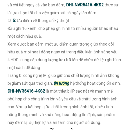
và chi tiết ngay cả vào ban đêm,
DHI-NVR5416-4KS2
thực sự
là lựa chọn tốt cho việc giám sát cả ngày lẫn đêm.
🔳
5:
Ưu điểm về thông số kỹ thuật:
Đầu ghi 16 kênh: cho phép ghi hình từ nhiều nguồn khác nhau
một cách hiệu quả.
Xem được ban đêm: một ưu điểm quan trọng giúp theo dõi
hiệu quả mọi hoạt động ngay cả trong điều kiện ánh sáng yếu.
4 HDD: cung cấp dung lượng lưu trữ lớn để chứa dữ liệu ghi hình
một cách dễ dàng.
Trang bị công nghệ IP: giúp giữ cho chất lượng hình ảnh không
bị giảm sút qua thời gian,
tin tưởng
hệ thống hoạt động ổn định.
DHI-NVR5416-4KS2
là một thiết bị IP sắc nét và mạnh mẽ,
phù hợp cho công trình lớn và yêu cầu về chất lượng hình ảnh
cao. Với sự kết hợp giữa chất lượng hình ảnh tốt, nhiều tính
năng thông minh và khả năng hoạt động ổn định, sản phẩm
này đem lại sự tiện lợi và an tâm cho người sử dụng.