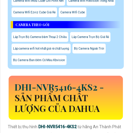
Camera Wifi Imou Cube Ghi Hình Nét
Camera Wifi Hikvision Trong Nhà
Camera Wifi Ezviz Cube Giá Rẻ
Camera Wifi Cube
CAMERA THEO GÓI
Lắp Trọn Bộ Camera Đàm Thoại 2 Chiều
Lắp Camera Trọn Bộ Giá Rẻ
Lắp camera wifi hot nhất giá rẻ chất lượng
Bộ Camera Ngoài Trời
Bộ Camera Ban Đêm Có Màu Kbvision
DHI-NVR5416-4KS2
-
SẢN PHẨM CHẤT
LƯỢNG CỦA DAHUA
Thiết bị thu hình
DHI-NVR5416-4KS2
từ hãng An Thành Phát