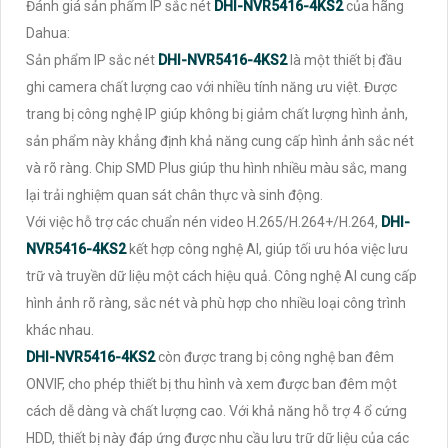
Đánh giá sản phẩm IP sắc nét
DHI-NVR5416-4KS2
của hãng
Dahua:
Sản phẩm IP sắc nét
DHI-NVR5416-4KS2
là một thiết bị đầu
ghi camera chất lượng cao với nhiều tính năng ưu việt. Được
trang bị công nghệ IP giúp không bị giảm chất lượng hình ảnh,
sản phẩm này khẳng định khả năng cung cấp hình ảnh sắc nét
và rõ ràng. Chip SMD Plus giúp thu hình nhiều màu sắc, mang
lại trải nghiệm quan sát chân thực và sinh động.
Với việc hỗ trợ các chuẩn nén video H.265/H.264+/H.264,
DHI-
NVR5416-4KS2
kết hợp công nghệ AI, giúp tối ưu hóa việc lưu
trữ và truyền dữ liệu một cách hiệu quả. Công nghệ AI cung cấp
hình ảnh rõ ràng, sắc nét và phù hợp cho nhiều loại công trình
khác nhau.
DHI-NVR5416-4KS2
còn được trang bị công nghệ ban đêm
ONVIF, cho phép thiết bị thu hình và xem được ban đêm một
cách dễ dàng và chất lượng cao. Với khả năng hỗ trợ 4 ổ cứng
HDD, thiết bị này đáp ứng được nhu cầu lưu trữ dữ liệu của các