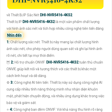
về Thiết Bị IP Sắc Nét
DHI-NVR5416-4KS2
Thiết bị IP
DHI-NVR5416-4KS2
là một sản phẩm chất lượng
với hình ảnh sắc nét và tích hợp nhiều công nghệ tiên tiến đáng
Nhìn đến
.
1:
Chất lượng sắc nét: Thiết bị này mang lại chất lượng hình
ảnh sắc nét, cho phép người dùng quan sát và ghi lại hình ảnh
rõ nét, chi tiết tại mọi thời điểm.
🦉
2:
Hỗ trợ chuẩn ONVIF:
DHI-NVR5416-4KS2
tuân thủ chuẩn
ONVIF, giúp kết nối và tương thích với các thiết bị khác một
cách linh hoạt và dễ dàng.
⚙
3:
Công nghệ AI tiên tiến: Thiết bị này sử dụng công nghệ AI
cung cấp nhiều tính năng thông minh như nhận diện khuôn
mặt, phát hiện chuyển động, và nhiều ứng dụng khác trong việc
bảo vệ và giám sát.
⭐
4:
Công nghệ ban đêm ONVIF: Với khả năng thu hình rõ ràng