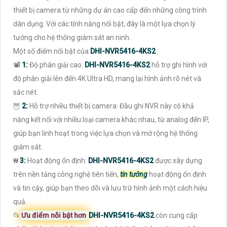
thiết bị camera từ những dự án cao cấp đến những công trình
dân dụng. Với các tính năng nổi bật, đây là một lựa chọn lý
tưởng cho hệ thống giám sát an ninh.
Một số điểm nổi bật của
DHI-NVR5416-4KS2
:
📽
1:
Độ phân giải cao:
DHI-NVR5416-4KS2
hỗ trợ ghi hình với
độ phân giải lên đến 4K Ultra HD, mang lại hình ảnh rõ nét và
sắc nét.
🦉
2:
Hỗ trợ nhiều thiết bị camera: Đầu ghi NVR này có khả
năng kết nối với nhiều loại camera khác nhau, từ analog đến IP,
giúp bạn linh hoạt trong việc lựa chọn và mở rộng hệ thống
giám sát.
₩
3:
Hoạt động ổn định:
DHI-NVR5416-4KS2
được xây dựng
trên nền tảng công nghệ tiên tiến,
tin tưởng
hoạt động ổn định
và tin cậy, giúp bạn theo dõi và lưu trữ hình ảnh một cách hiệu
quả.
📂
Ưu điểm nỗi bật hơn
DHI-NVR5416-4KS2
còn cung cấp