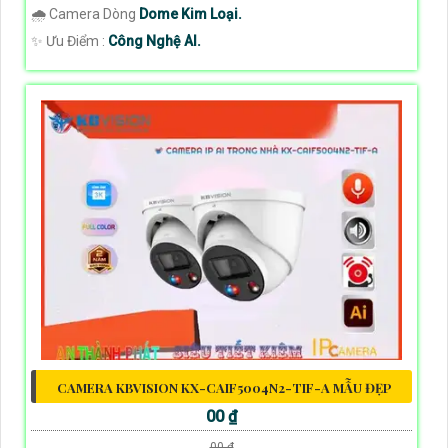
🌧️ Camera Dòng
Dome Kim Loại.
️✨ Ưu Điểm :
Công Nghệ AI.
CAMERA KBVISION KX-CAIF5004N2-TIF-A MẪU ĐẸP
00 ₫
00 ₫