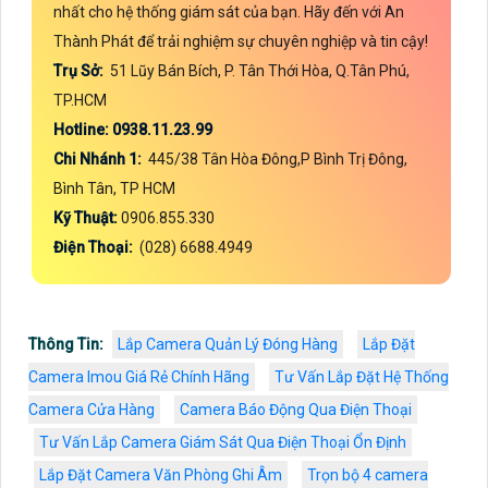
nhất cho hệ thống giám sát của bạn. Hãy đến với An
Thành Phát để trải nghiệm sự chuyên nghiệp và tin cậy!
Trụ Sở:
51 Lũy Bán Bích, P. Tân Thới Hòa, Q.Tân Phú,
TP.HCM
Hotline: 0938.11.23.99
Chi Nhánh 1:
445/38 Tân Hòa Đông,P Bình Trị Đông,
Bình Tân, TP HCM
Kỹ Thuật:
0906.855.330
Điện Thoại:
(028) 6688.4949
Thông Tin:
Lắp Camera Quản Lý Đóng Hàng
Lắp Đặt
Camera Imou Giá Rẻ Chính Hãng
Tư Vấn Lắp Đặt Hệ Thống
Camera Cửa Hàng
Camera Báo Động Qua Điện Thoại
Tư Vấn Lắp Camera Giám Sát Qua Điện Thoại Ổn Định
Lắp Đặt Camera Văn Phòng Ghi Âm
Trọn bộ 4 camera