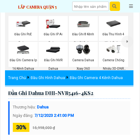
LẮP CAMERA QUẬN 5
Đầu Ghi PoE
Đầu Ghi IP Ai
Đầu Ghi 8 Kênh
Đầu Thu Hình 4
Dahua
Dahua
Giá Rẻ Dahua
Kênh Dahua
Đầu Ghi Camera Ip
Đầu Ghi NVR
Camera Dahua
Camera Chống
16 Kênh Dahua
Dahua
Xoay 360
Nhiễu 3D-DNR
Dahua
Trang Chủ
Đầu Ghi Hình Dahua
Đầu Ghi Camera 4 Kênh Dahua
Đầu Ghi Dahua DHI-NVR5416-4KS2
Thương hiệu:
Dahua
Ngày đăng:
7/12/2023 2:41:00 PM
30%
15,998,000 ₫