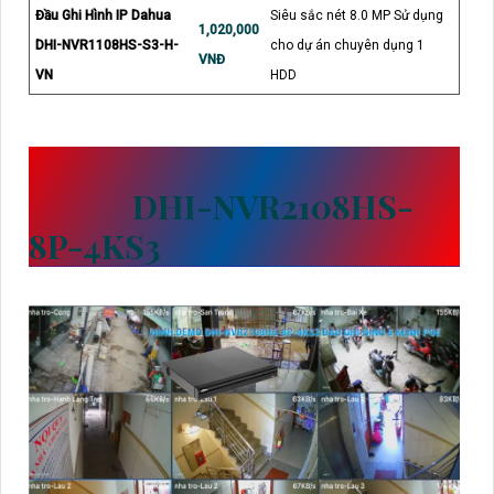
Đầu Ghi Hình IP Dahua
Siêu sắc nét 8.0 MP Sử dụng
1,020,000
DHI-NVR1108HS-S3-H-
cho dự án chuyên dụng 1
VNĐ
VN
HDD
CÔNG TRÌNH KHUYÊN
DÙNG
DHI-NVR2108HS-
8P-4KS3