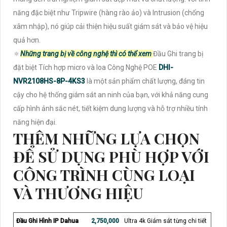
năng đặc biệt như Tripwire (hàng rào ảo) và Intrusion (chống
xâm nhập), nó giúp cải thiện hiệu suất giám sát và bảo vệ hiệu
quả hơn.
🔅
Những trang bị về công nghệ thì có thể xem
Đầu Ghi trang bị
đặt biệt Tích hợp micro và loa Công Nghệ POE
DHI-
NVR2108HS-8P-4KS3
là một sản phẩm chất lượng, đáng tin
cậy cho hệ thống giám sát an ninh của bạn, với khả năng cung
cấp hình ảnh sắc nét, tiết kiệm dung lượng và hỗ trợ nhiều tính
năng hiện đại.
THÊM NHỮNG LỰA CHỌN
ĐỂ SỬ DỤNG PHÙ HỢP VỚI
CÔNG TRÌNH CÙNG LOẠI
VÀ THƯƠNG HIỆU
Đầu Ghi Hình IP Dahua
2,750,000
Ultra 4k Giám sát từng chi tiết