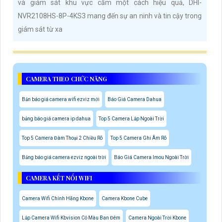
và giám sát khu vực cấm một cách hiệu quả, DHI-
NVR2108HS-8P-4KS3 mang đến sự an ninh và tin cậy trong
giám sát từ xa
CAMERA THEO CHỨC NĂNG
Bản báo giá camera wifi ezviz mới
Báo Giá Camera Dahua
bảng báo giá camera ip dahua
Top 5 Camera Lắp Ngoài Trời
Top 5 Camera Đàm Thoại 2 Chiều Rõ
Top 5 Camera Ghi Âm Rõ
Bảng báo giá camera ezviz ngoài trời
Báo Giá Camera Imou Ngoài Trời
CAMERA KẾT NỐI WIFI
Camera Wifi Chính Hãng Kbone
Camera Kbone Cube
Lắp Camera Wifi Kbvision Có Màu Ban Đêm
Camera Ngoài Trời Kbone