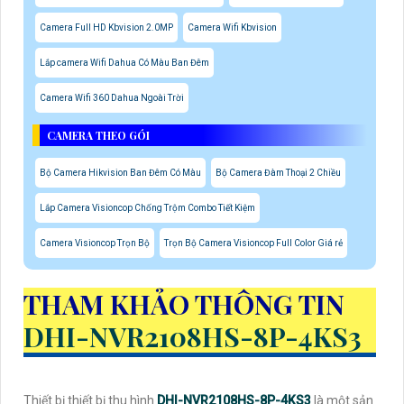
Camera Full HD Kbvision 2.0MP
Camera Wifi Kbvision
Lắp camera Wifi Dahua Có Màu Ban Đêm
Camera Wifi 360 Dahua Ngoài Trời
CAMERA THEO GÓI
Bộ Camera Hikvision Ban Đêm Có Màu
Bộ Camera Đàm Thoại 2 Chiều
Lắp Camera Visioncop Chống Trộm Combo Tiết Kiệm
Camera Visioncop Trọn Bộ
Trọn Bộ Camera Visioncop Full Color Giá rẻ
THAM KHẢO THÔNG TIN
DHI-NVR2108HS-8P-4KS3
Thiết bị thiết bị thu hình
DHI-NVR2108HS-8P-4KS3
là một sản