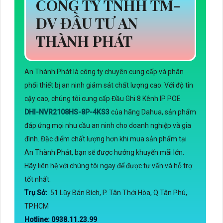
CÔNG TY TNHH TM-
DV ĐẦU TƯ AN
THÀNH PHÁT
An Thành Phát là công ty chuyên cung cấp và phân
phối thiết bị an ninh giám sát chất lượng cao. Với độ tin
cậy cao, chúng tôi cung cấp Đầu Ghi 8 Kênh IP POE
DHI-NVR2108HS-8P-4KS3
của hãng Dahua, sản phẩm
đáp ứng mọi nhu cầu an ninh cho doanh nghiệp và gia
đình. Đặc điểm chất lượng hơn khi mua sản phẩm tại
An Thành Phát, bạn sẽ được hưởng khuyến mãi lớn.
Hãy liên hệ với chúng tôi ngay để được tư vấn và hỗ trợ
tốt nhất.
Trụ Sở:
51 Lũy Bán Bích, P. Tân Thới Hòa, Q.Tân Phú,
TP.HCM
Hotline: 0938.11.23.99