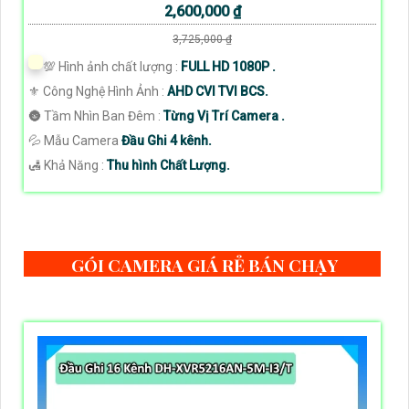
2,600,000 ₫
3,725,000 ₫
💯 Hình ảnh chất lượng :
FULL HD 1080P .
⚜️ Công Nghệ Hình Ảnh :
AHD CVI TVI BCS.
🌚 Tầm Nhìn Ban Đêm :
Từng Vị Trí Camera .
💦 Mẫu Camera
Đầu Ghi 4 kênh.
️🛃 Khả Năng :
Thu hình Chất Lượng.
GÓI CAMERA GIÁ RẺ BÁN CHẠY