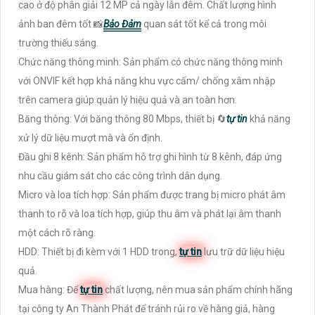
cao ở độ phân giải 12 MP cả ngày lẫn đêm. Chất lượng hình
ảnh ban đêm tốt 📸
Bảo Đảm
quan sát tốt kể cả trong môi
trường thiếu sáng.
Chức năng thông minh: Sản phẩm có chức năng thông minh
với ONVIF kết hợp khả năng khu vực cấm/ chống xâm nhập
trên camera giúp quản lý hiệu quả và an toàn hơn.
Băng thông: Với băng thông 80 Mbps, thiết bị 🔄
tự tin
khả năng
xử lý dữ liệu mượt mà và ổn định.
Đầu ghi 8 kênh: Sản phẩm hỗ trợ ghi hình từ 8 kênh, đáp ứng
nhu cầu giám sát cho các công trình dân dụng.
Micro và loa tích hợp: Sản phẩm được trang bị micro phát âm
thanh to rõ và loa tích hợp, giúp thu âm và phát lại âm thanh
một cách rõ ràng.
HDD: Thiết bị đi kèm với 1 HDD trong,
tự tin
lưu trữ dữ liệu hiệu
quả.
Mua hàng: Để
tự tin
chất lượng, nên mua sản phẩm chính hãng
tại công ty An Thành Phát để tránh rủi ro về hàng giả, hàng