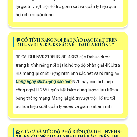
lại giá trị vượt trội Hổ trợ giám sát và quản lý hiệu quả
hơn cho người dùng.
️💬 CÓ TÍNH NĂNG NỔI BẬT NÀO ĐẶC BIỆT TRÊN
DHI-NVRHS-8P-KS SẮC NÉT DAHUA KHÔNG?
🙆‍♀️ Có, DHI-NVR2108HS-8P-4KS3 của Dahua được
trang bị tính năng nổi bật là hỗ trợ độ phân giải 4K Ultra
HD, mang lại chất lượng hình ảnh sắc nét và rõ ràng. 🔩
Công nghệ chất lượng cao hơn
NVR này còn tích hợp
công nghệ H.265+ giúp tiết kiệm dung lượng lưu trữ và
băng thông mạng. Mang lại giá trị vượt trội Hổ trợ tối
ưu hóa hiệu suất quản lý video và giám sát an ninh.
📨 GIÁ CẢ VÀ MỨC ĐỘ PHỔ BIẾN CỦA DHI-NVRHS-
8P-KS SẮC NÉT DAHUA NHƯ THẾ NÀO TRÊN THỊ