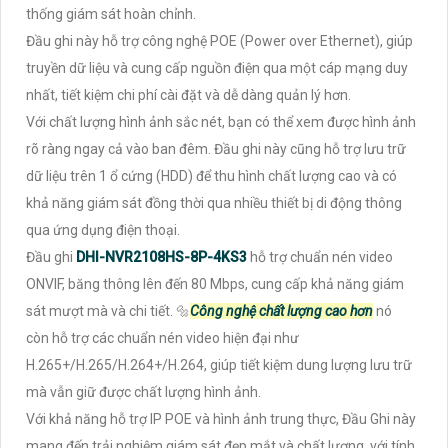
thống giám sát hoàn chỉnh.
Đầu ghi này hỗ trợ công nghệ POE (Power over Ethernet), giúp
truyền dữ liệu và cung cấp nguồn điện qua một cáp mạng duy
nhất, tiết kiệm chi phí cài đặt và dễ dàng quản lý hơn.
Với chất lượng hình ảnh sắc nét, bạn có thể xem được hình ảnh
rõ ràng ngay cả vào ban đêm. Đầu ghi này cũng hỗ trợ lưu trữ
dữ liệu trên 1 ổ cứng (HDD) để thu hình chất lượng cao và có
khả năng giám sát đồng thời qua nhiều thiết bị di động thông
qua ứng dụng điện thoại.
Đầu ghi
DHI-NVR2108HS-8P-4KS3
hỗ trợ chuẩn nén video
ONVIF, băng thông lên đến 80 Mbps, cung cấp khả năng giám
sát mượt mà và chi tiết. 🔩
Công nghệ chất lượng cao hơn
nó
còn hỗ trợ các chuẩn nén video hiện đại như
H.265+/H.265/H.264+/H.264, giúp tiết kiệm dung lượng lưu trữ
mà vẫn giữ được chất lượng hình ảnh.
Với khả năng hỗ trợ IP POE và hình ảnh trung thực, Đầu Ghi này
mang đến trải nghiệm giám sát đẹp mắt và chất lượng. với tính