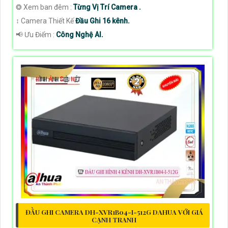
❂ Xem ban đêm :
Từng Vị Trí Camera .
↕️ Camera Thiết Kế
Đầu Ghi 16 kênh.
️📢 Ưu Điểm :
Công Nghệ AI.
ĐẦU GHI CAMERA DH-XVR1B04-I-512G DAHUA VỚI GIÁ
CẠNH TRANH