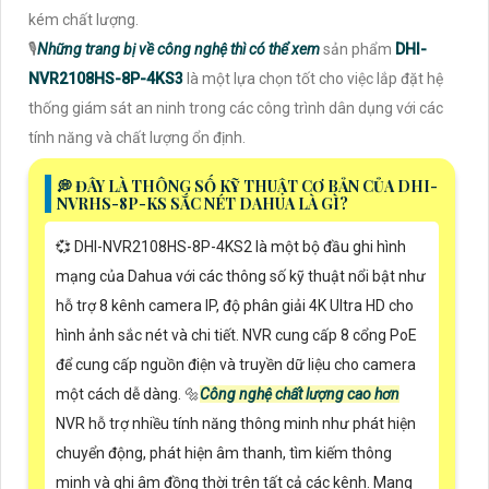
kém chất lượng.
🎙
Những trang bị về công nghệ thì có thể xem
sản phẩm
DHI-
NVR2108HS-8P-4KS3
là một lựa chọn tốt cho việc lắp đặt hệ
thống giám sát an ninh trong các công trình dân dụng với các
tính năng và chất lượng ổn định.
️💭 ĐÂY LÀ THÔNG SỐ KỸ THUẬT CƠ BẢN CỦA DHI-
NVRHS-8P-KS SẮC NÉT DAHUA LÀ GÌ?
💞 DHI-NVR2108HS-8P-4KS2 là một bộ đầu ghi hình
mạng của Dahua với các thông số kỹ thuật nổi bật như
hỗ trợ 8 kênh camera IP, độ phân giải 4K Ultra HD cho
hình ảnh sắc nét và chi tiết. NVR cung cấp 8 cổng PoE
để cung cấp nguồn điện và truyền dữ liệu cho camera
một cách dễ dàng. 🔩
Công nghệ chất lượng cao hơn
NVR hỗ trợ nhiều tính năng thông minh như phát hiện
chuyển động, phát hiện âm thanh, tìm kiếm thông
minh và ghi âm đồng thời trên tất cả các kênh. Mang