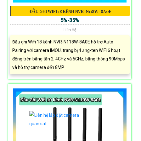
ĐẦU GHI WIFI 18 KÊNH NVR-N118W-8A0E
5%-35%
Liên Hệ
Đầu ghi WiFi 18 kênh NVR-N118W-8A0E hỗ trợ Auto
Pairing với camera IMOU, trang bị 4 ăng-ten WiFi 6 hoạt
động trên băng tần 2. 4GHz và 5GHz, băng thông 90Mbps
và hỗ trợ camera đến 8MP