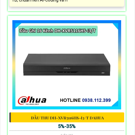
TB, chuẩn nén AI-Coding và H
ĐẦU THU DH-XVR5116HS-I3/T DAHUA
5%-35%