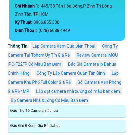
Chi Nhánh 1:
445/38 Tân Hòa Đông,P Bình Trị Đông,
Bình Tân, TP HCM
Kỹ Thuật:
0906.855.330
Điện Thoại:
(028) 6688.4949
Thông Tin:
Lắp Camera Xem Qua Điện Thoại
Công Ty
Camera Tại Tphcm Uy Tín Giá Rẻ
Review Camera IMOU
IPC-F22FP Có Màu Ban Đêm
Báo Giá Camera Ip Dahua
Chính Hãng
Công Ty Lắp Camera Quận Tân Bình
Lắp
Camera Khu Phố Full Color Giá Rẻ
Gói Camera Văn Phòng
Giá Rẻ 4MP
Lắp đặt camera nhà xưởng có màu ban đêm.
Bộ Camera Nhà Xưởng Có Màu Ban Đêm
Đầu Thu 16 Camerah Dahua
Đầu Ghi 8 Kênh Giá Rẻ Dahua