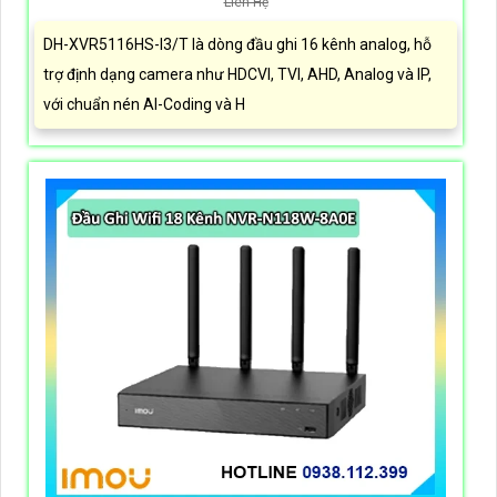
Liên Hệ
DH-XVR5116HS-I3/T là dòng đầu ghi 16 kênh analog, hỗ
trợ định dạng camera như HDCVI, TVI, AHD, Analog và IP,
với chuẩn nén AI-Coding và H