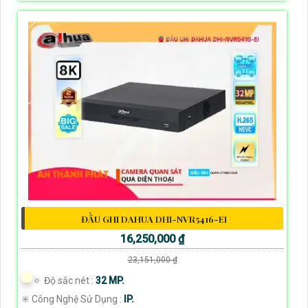
ĐẦU GHI DAHUA DHI-NVR5416-EI
16,250,000 ₫
23,151,000 ₫
🔅 Độ sắc nét :
32 MP.
✳️ Công Nghệ Sử Dụng :
IP.