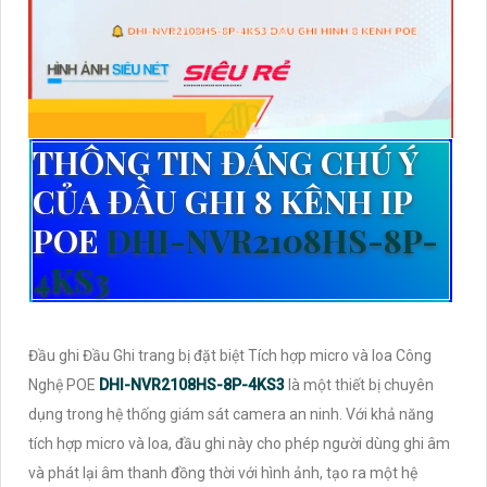
THÔNG TIN ĐÁNG CHÚ Ý
CỦA ĐẦU GHI 8 KÊNH IP
POE
DHI-NVR2108HS-8P-
4KS3
Đầu ghi Đầu Ghi trang bị đặt biệt Tích hợp micro và loa Công
Nghệ POE
DHI-NVR2108HS-8P-4KS3
là một thiết bị chuyên
dụng trong hệ thống giám sát camera an ninh. Với khả năng
tích hợp micro và loa, đầu ghi này cho phép người dùng ghi âm
và phát lại âm thanh đồng thời với hình ảnh, tạo ra một hệ