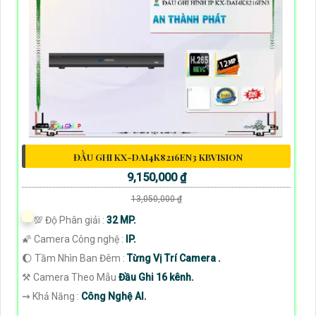
ĐẦU GHI KX-DAI4K8216EN3 KBVISION
9,150,000 ₫
13,050,000 ₫
💯 Độ Phân giải :
32 MP.
🌠 Camera Công nghệ :
IP.
🌔 Tầm Nhìn Ban Đêm :
Từng Vị Trí Camera .
⚒ Camera Theo Mẫu
Đầu Ghi 16 kênh.
️⇝ Khả Năng :
Công Nghệ AI.