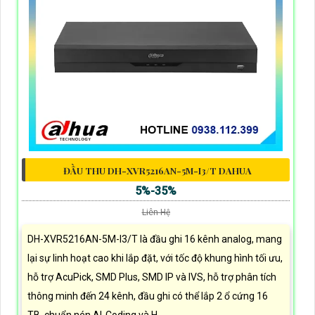
ĐẦU THU DH-XVR5216AN-5M-I3/T DAHUA
5%-35%
Liên Hệ
DH-XVR5216AN-5M-I3/T là đầu ghi 16 kênh analog, mang
lại sự linh hoạt cao khi lắp đặt, với tốc độ khung hình tối ưu,
hỗ trợ AcuPick, SMD Plus, SMD IP và IVS, hỗ trợ phân tích
thông minh đến 24 kênh, đầu ghi có thể lắp 2 ổ cứng 16