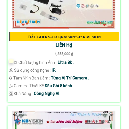
ĐẦU GHI KX-CAI4K8108N2-I2 KBVISION
LIÊN H₫
4,355,000 ₫
🔆 Chất lượng hình Ảnh :
Ultra 8k .
🕉️ Sử dụng công nghệ :
IP.
✪ Tầm Nhìn Ban Đêm :
Từng Vị Trí Camera .
🤹 Camera Thiết Kế
Đầu Ghi 8 kênh.
️🆑 Khả Năng :
Công Nghệ AI.