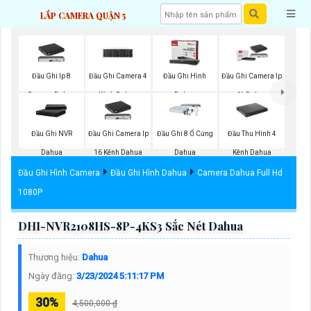
LẮP CAMERA QUẬN 5
Đầu Ghi Ip 8
Đầu Ghi Camera 4
Đầu Ghi Hình
Đầu Ghi Camera Ip
Camera Dahua
Kênh Dahua
Dahua
4k Dahua
Đầu Ghi NVR
Đầu Ghi Camera Ip
Đầu Ghi 8 Ổ Cứng
Đầu Thu Hình 4
Dahua
16 Kênh Dahua
Dahua
Kênh Dahua
Đầu Ghi Hình Camera
Đầu Ghi Hình Dahua
Camera Dahua Full Hd
1080P
DHI-NVR2108HS-8P-4KS3 Sắc Nét Dahua
Thương hiệu:
Dahua
Ngày đăng:
3/23/2024 5:11:17 PM
30%
4,500,000 ₫