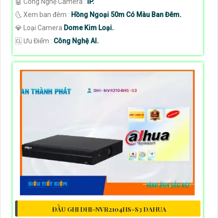
🤖️ Công Nghệ Camera :
IP.
🌜 Xem ban đêm :
Hồng Ngoại 50m Có Màu Ban Đêm.
💎 Loại Camera
Dome Kim Loại.
️🆑 Ưu Điểm :
Công Nghệ AI.
ĐẦU GHI DHI-NVR2104HS-S3 DAHUA