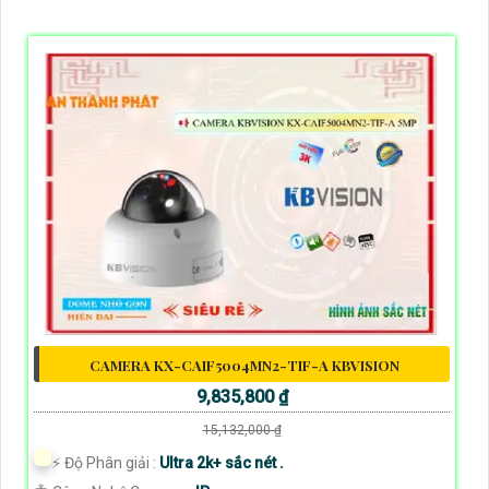
CAMERA KX-CAIF5004MN2-TIF-A KBVISION
9,835,800 ₫
15,132,000 ₫
️⚡ Độ Phân giải :
Ultra 2k+ sắc nét .