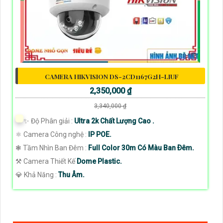
CAMERA HIKVISION DS-2CD1167G2H-LIUF
2,350,000 ₫
3,340,000 ₫
✨ Độ Phân giải :
Ultra 2k Chất Lượng Cao .
⚛️ Camera Công nghệ :
IP POE.
❃ Tầm Nhìn Ban Đêm :
Full Color 30m Có Màu Ban Ðêm.
⚒ Camera Thiết Kế
Dome Plastic.
️💎 Khả Năng :
Thu Âm.