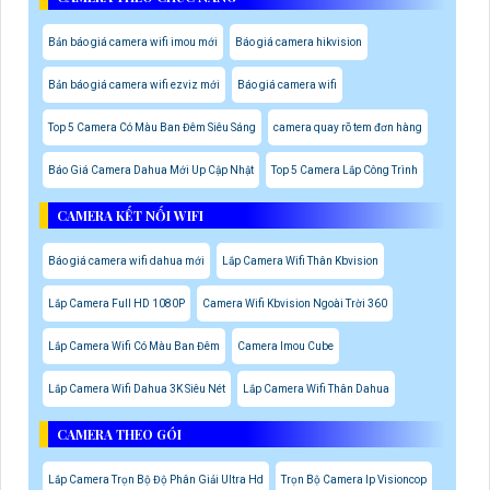
Bản báo giá camera wifi imou mới
Báo giá camera hikvision
Bản báo giá camera wifi ezviz mới
Báo giá camera wifi
Top 5 Camera Có Màu Ban Đêm Siêu Sáng
camera quay rõ tem đơn hàng
Báo Giá Camera Dahua Mới Up Cập Nhật
Top 5 Camera Lắp Công Trình
CAMERA KẾT NỐI WIFI
Báo giá camera wifi dahua mới
Lắp Camera Wifi Thân Kbvision
Lắp Camera Full HD 1080P
Camera Wifi Kbvision Ngoài Trời 360
Lắp Camera Wifi Có Màu Ban Đêm
Camera Imou Cube
Lắp Camera Wifi Dahua 3K Siêu Nét
Lắp Camera Wifi Thân Dahua
CAMERA THEO GÓI
Lắp Camera Trọn Bộ Độ Phân Giải Ultra Hd
Trọn Bộ Camera Ip Visioncop