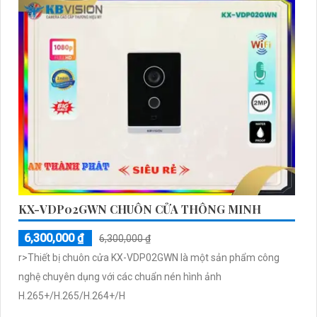
KX-VDP02GWN CHUÔN CỬA THÔNG MINH
6,300,000 ₫
6,300,000 ₫
r>Thiết bị chuôn cửa KX-VDP02GWN là một sản phẩm công
nghệ chuyên dụng với các chuẩn nén hình ảnh
H.265+/H.265/H.264+/H