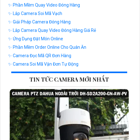
✨ Phần Mềm Quay Video Đóng Hàng
✨ Lắp Camera Soi Mã Vạch
✨ Giải Pháp Camera Đóng Hàng
✨ Lắp Camera Quay Video Đóng Hàng Giá Rẻ
✨ Ứng Dụng Đặt Món Online
✨ Phần Mềm Order Online Cho Quán Ăn
✨ Camera Đọc Mã QR Đơn Hàng
✨ Camera Soi Mã Vận Đơn Tự Động
TIN TỨC CAMERA MỚI NHẤT