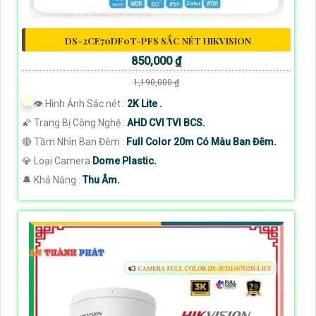
DS-2CE70DF0T-PFS SẮC NÉT HIKVISION
850,000 ₫
1,190,000 ₫
👁 Hình Ảnh Sắc nét :
2K Lite .
🌠 Trang Bị Công Nghệ :
AHD CVI TVI BCS.
🔴 Tầm Nhìn Ban Đêm :
Full Color 20m Có Màu Ban Đêm.
💎 Loại Camera
Dome Plastic.
️🔔 Khả Năng :
Thu Âm.