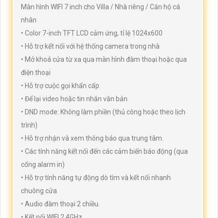
Màn hình WIFI 7 inch cho Villa / Nhà riêng / Căn hộ cá
nhân
• Color 7-inch TFT LCD cảm ứng, tỉ lệ 1024x600
• Hỗ trợ kết nối với hệ thống camera trong nhà
• Mở khoá cửa từ xa qua màn hình đàm thoại hoặc qua
điện thoại
• Hỗ trợ cuộc gọi khẩn cấp
• Để lại video hoặc tin nhắn văn bản
• DND mode: Không làm phiền (thủ công hoặc theo lịch
trình)
• Hỗ trợ nhận và xem thông báo qua trung tâm.
• Các tính năng kết nối đến các cảm biến báo động (qua
cổng alarm in)
• Hỗ trợ tính năng tự động dò tìm và kết nối nhanh
chuông cửa
• Audio đàm thoại 2 chiều.
• Kết nối WIFI 2.4GHz