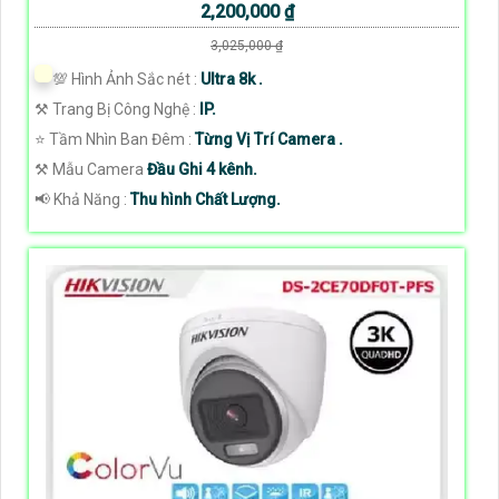
2,200,000 ₫
3,025,000 ₫
💯 Hình Ảnh Sắc nét :
Ultra 8k .
⚒ Trang Bị Công Nghệ :
IP.
⭐ Tầm Nhìn Ban Đêm :
Từng Vị Trí Camera .
⚒ Mẫu Camera
Đầu Ghi 4 kênh.
️📢 Khả Năng :
Thu hình Chất Lượng.