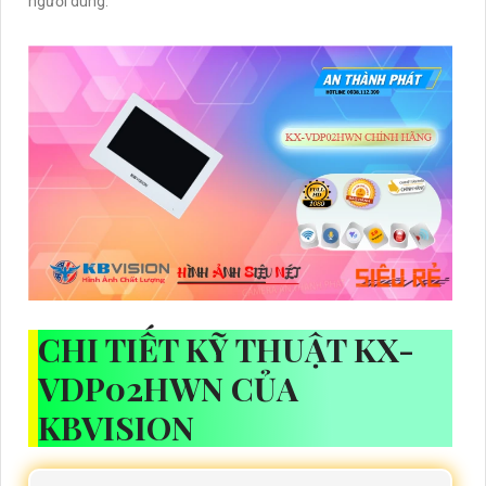
người dùng.
CHI TIẾT KỸ THUẬT KX-
VDP02HWN CỦA
KBVISION