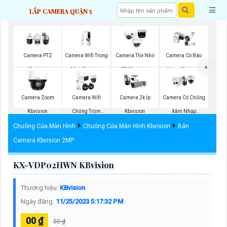
LẮP CAMERA QUẬN 5
Camera Wifi Trong
Camera PTZ
Camera Thẻ Nhớ
Camera Có Báo
Nhà Kbvision
Kbvision
SD Kbvision
Động Kbvision
Camera Zoom
Camera Wifi
Camera 2k Ip
Camera Có Chống
Kbvision
Chống Trộm
Kbvision
Xâm Nhập
Kbvision
Kbvision
Chuông Cửa Màn Hình
Chuông Cửa Màn Hình Kbvision
Bán
Camera Kbvision 2MP
KX-VDP02HWN KBvision
Thương hiệu:
KBvision
Ngày đăng:
11/25/2023 5:17:32 PM
00 ₫
00 ₫