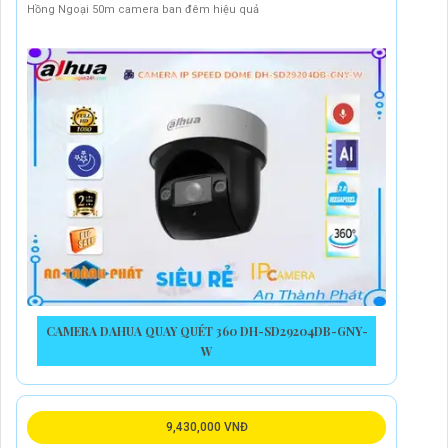
Hồng Ngoại 50m camera ban đêm hiệu quả
CAMERA DAHUA QUAY QUÉT 360 DH-SD29204DB-GNY-
W
9,430,000 VNĐ