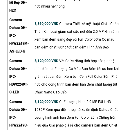
kế Đẹp DH-
hợp nhiều hệ thống
H2C
Camera
3,360,000 VNĐ
Camera Thiết kế mỹ thuật Chắc Chắn
Dahua DH-
Thân Kim Loại giám sát sắc nét đến 2.0 MP Hình ảnh
IPC-
xem ban đêm sáng đẹp với Full Color 50m Có màu
HFW2249M-
ban đêm chất lượng tốt ban đêm Hình Ảnh Đẹp
AS-LED-B
Camera
3,120,000 VNĐ
Với Chức Năng tích hợp công nghệ
Dahua DH-
nhìn đêm chất lượng Có Màu Ban Đêm tối ưu hơn khi
IPC-
giám sát ban đêm Xem ban đêm Full Color 30m Phù
HDW2249T-
hợp cho công trình ban đêm ban đêm chất lượng tốt
S-LED
Chức Năng Cao Cấp
Camera
3,120,000 VNĐ
Chất Lượng Hình 2.0 MP FULL HD
Dahua DH-
1080P Xem qua điện thoại từ xa ổn định Dahua Chất
IPC-
Lượng hình ảnh ban đêm Full Color 20m Chống trộm
HFW2249S-
hiệu quả Giải pháp giá rẻ cho camera ban đêm Chiết