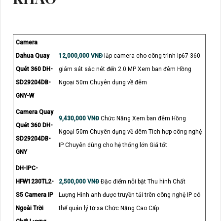
Camera
Dahua Quay
12,000,000 VNĐ
lắp camera cho công trình Ip67 360
Quét 360 DH-
giám sát sắc nét đến 2.0 MP Xem ban đêm Hồng
SD29204DB-
Ngoại 50m Chuyên dụng về đêm
GNY-W
Camera Quay
9,430,000 VNĐ
Chức Năng Xem ban đêm Hồng
Quét 360 DH-
Ngoại 50m Chuyên dụng về đêm Tích hợp công nghệ
SD29204DB-
IP Chuyên dùng cho hệ thống lớn Giá tốt
GNY
DH-IPC-
HFW1230TL2-
2,500,000 VNĐ
Đặc điểm nỗi bật Thu hình Chất
S5 Camera IP
Lượng Hình anh được truyền tải trên công nghệ IP có
Ngoài Trời
thể quản lý từ xa Chức Năng Cao Cấp