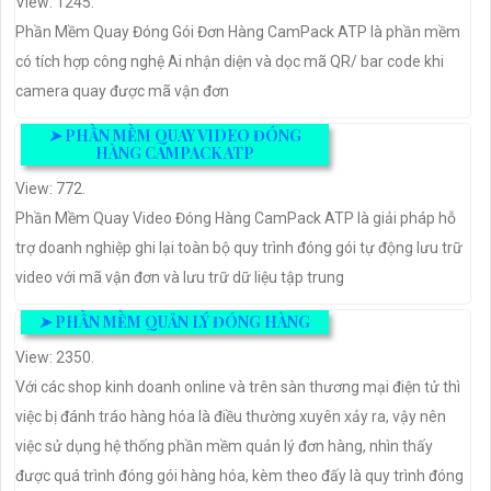
View: 1245.
Phần Mềm Quay Đóng Gói Đơn Hàng CamPack ATP là phần mềm
có tích hợp công nghệ Ai nhận diện và dọc mã QR/ bar code khi
camera quay được mã vận đơn
➤
PHẦN MỀM QUAY VIDEO ĐÓNG
HÀNG CAMPACK ATP
View: 772.
Phần Mềm Quay Video Đóng Hàng CamPack ATP là giải pháp hỗ
trợ doanh nghiệp ghi lại toàn bộ quy trình đóng gói tự động lưu trữ
video với mã vận đơn và lưu trữ dữ liệu tập trung
➤
PHẦN MỀM QUẢN LÝ ĐÓNG HÀNG
View: 2350.
Với các shop kinh doanh online và trên sàn thương mại điện tử thì
việc bị đánh tráo hàng hóa là điều thường xuyên xảy ra, vậy nên
việc sử dụng hệ thống phần mềm quản lý đơn hàng, nhìn thấy
được quá trình đóng gói hàng hóa, kèm theo đấy là quy trình đóng