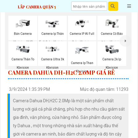
LẮP CAMERA QUẬN 5
Bán Camera
Camera Ip Thân
Camera IP AI Full
Camera Có Báo
Kbvision 2MP
Full Color Kbvision
Color Kbvision
Động Kbvision
Camera Thân To
Camera Ultra 3k
Camera 2k Ip
Camera Ip Than
Kbvision
Kbvision
Kbvision
CAMERA DAHUA DH-H2C 2.0MP GIÁ RẺ
Kbvision
3/9/2024 1:35:39 PM
Mức độ quan tâm: 11293
Camera Dahua DH,H2C 2.0Mp là một sản phẩm chất
lượng với giá cả phải chăng, phù hợp cho nhu cầu giám sát
gia đình, văn phòng, cửa hàng nhỏ. Sản phẩm được công
ty Dahua , một trong những nhà sản xuất hàng đầu thế
giới về camera an ninh, bảo đảm chất lượng và độ tin cậy