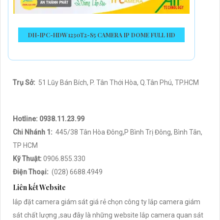
DH-IPC-HDW1230T2-S5 CAMERA IP DOME FULL HD
Trụ Sở:
51 Lũy Bán Bích, P. Tân Thới Hòa, Q.Tân Phú, TP.HCM
Hotline: 0938.11.23.99
Chi Nhánh 1:
445/38 Tân Hòa Đông,P Bình Trị Đông, Bình Tân,
TP HCM
Kỹ Thuật:
0906.855.330
Điện Thoại:
(028) 6688.4949
Liên kết Website
lắp đặt camera giám sát giá rẻ chọn công ty lắp camera giám
sát chất lượng ,sau đây là những website lắp camera quan sát