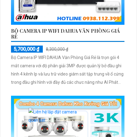
BỘ CAMERA IP WIFI DAHUA VĂN PHÒNG GIÁ
RẺ
5,700,000 ₫
8,300,000 ₫
Bộ Camera IP WIFI DAHUA Văn Phòng Giá Rẻ là trọn gói 4
mắt camera với độ phân giải 3MP được quản lý bở đầu ghi
hình 4 kênh Ip và lưu trữ video giám sát tập trung về ổ cứng
trong đầu ghi hình với đầy đủ các chưc năng như AI Phát
hiện chuyển động, đàm thoại âm thanh 2 chiều và giám sát
có màu vào ban đêm