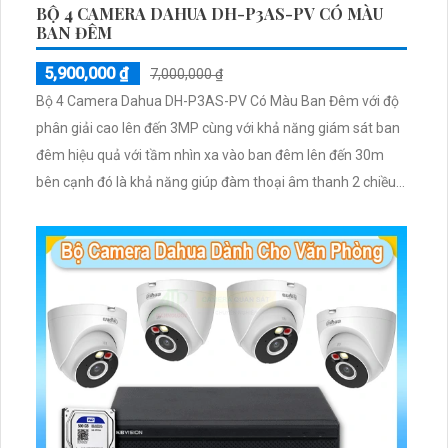
BỘ 4 CAMERA DAHUA DH-P3AS-PV CÓ MÀU
BAN ĐÊM
5,900,000 ₫
7,000,000 ₫
Bộ 4 Camera Dahua DH-P3AS-PV Có Màu Ban Đêm với độ
phân giải cao lên đến 3MP cùng với khả năng giám sát ban
đêm hiệu quả với tầm nhìn xa vào ban đêm lên đến 30m
bên cạnh đó là khả năng giúp đàm thoại âm thanh 2 chiều
và báo động răng de chủ động khi phát hiện xâm nhập