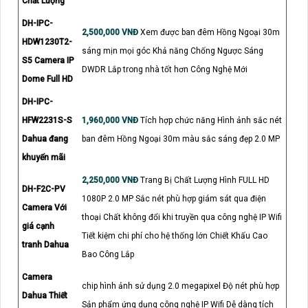
Chất Lượng
DH-IPC-
2,500,000 VNĐ
Xem được ban đêm Hồng Ngoại 30m
HDW1230T2-
sáng mịn mọi góc Khả năng Chống Ngược Sáng
S5 Camera IP
DWDR Lắp trong nhà tốt hơn Công Nghệ Mới
Dome Full HD
DH-IPC-
HFW2231S-S
1,960,000 VNĐ
Tích hợp chức năng Hình ảnh sắc nét
Dahua đang
ban đêm Hồng Ngoại 30m màu sắc sáng đẹp 2.0 MP
khuyến mãi
2,250,000 VNĐ
Trang Bị Chất Lượng Hình FULL HD
DH-F2C-PV
1080P 2.0 MP Sắc nét phù hợp giám sát qua điện
Camera Với
thoại Chất không đổi khi truyền qua công nghệ IP Wifi
giá cạnh
Tiết kiệm chi phí cho hệ thống lớn Chiết Khấu Cao
tranh Dahua
Bao Công Lắp
Camera
chip hình ảnh sử dụng 2.0 megapixel Độ nét phù hợp
Dahua Thiết
Sản phẩm ứng dụng công nghệ IP Wifi Dễ dàng tích