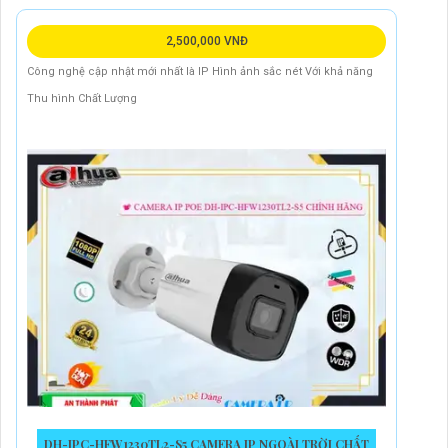
2,500,000 VNĐ
Công nghệ cập nhật mới nhất là IP Hình ảnh sắc nét Với khả năng
Thu hình Chất Lượng
DH-IPC-HFW1230TL2-S5 CAMERA IP NGOÀI TRỜI CHẤT