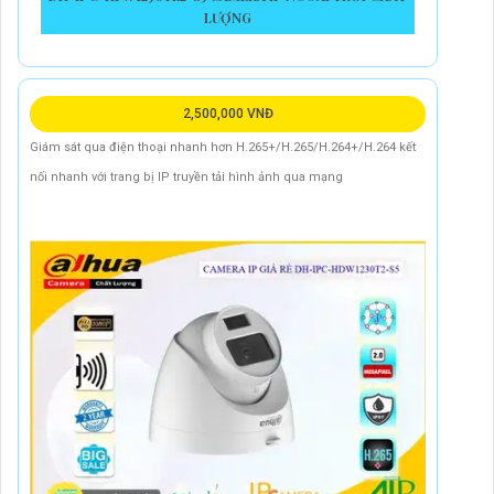
LƯỢNG
2,500,000 VNĐ
Giám sát qua điện thoại nhanh hơn H.265+/H.265/H.264+/H.264 kết
nối nhanh với trang bị IP truyền tải hình ảnh qua mạng