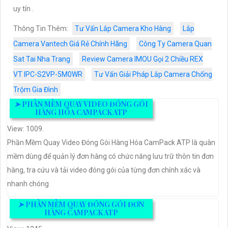
uy tín .
Thông Tin Thêm:
Tư Vấn Lắp Camera Kho Hàng
Lắp
Camera Vantech Giá Rẻ Chính Hãng
Công Ty Camera Quan
Sat Tai Nha Trang
Review Camera IMOU Gọi 2 Chiều REX
VT IPC-S2VP-5M0WR
Tư Vấn Giải Pháp Lắp Camera Chống
Trộm Gia Đình
➤
PHẦN MỀM QUAY VIDEO ĐÓNG GÓI
HÀNG HÓA CAMPACK ATP
View: 1009.
Phần Mềm Quay Video Đóng Gói Hàng Hóa CamPack ATP là quàn
mềm dùng để quản lý đơn hàng có chức năng lưu trữ thôn tin đơn
hàng, tra cứu và tải video đóng gói của từng đơn chính xác và
nhanh chóng
➤
PHẦN MỀM QUAY ĐÓNG GÓI ĐƠN
HÀNG CAMPACK ATP