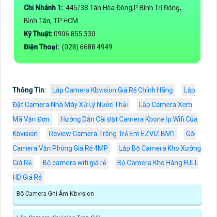
Chi Nhánh 1:
445/38 Tân Hòa Đông,P Bình Trị Đông,
Bình Tân, TP HCM
Kỹ Thuật:
0906.855.330
Điện Thoại:
(028) 6688.4949
Thông Tin:
Lắp Camera Kbvision Giá Rẻ Chính Hãng
Lắp
Đặt Camera Nhà Máy Xử Lý Nước Thải
Lắp Camera Xem
Mã Vận Đơn
Hướng Dẫn Cài Đặt Camera Kbone Ip Wifi Của
Kbvision
Review Camera Trông Trẻ Em EZVIZ BM1
Gói
Camera Văn Phòng Giá Rẻ 4MP
Lắp Bộ Camera Kho Xưởng
Giá Rẻ
Bộ camera wifi giá rẻ
Bộ Camera Kho Hàng FULL
HD Giá Rẻ
Bộ Camera Ghi Âm Kbvision