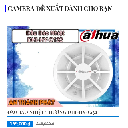
CAMERA ĐỀ XUẤT DÀNH CHO BẠN
ĐẦU BÁO NHIỆT THƯỜNG DHI-HY-C132
169,000 ₫
348,000 ₫