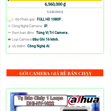
6,560,000 ₫
9,240,000 ₫
✨ Độ Phân giải :
FULL HD 1080P .
⚛️ Công Nghệ Camera :
IP.
🔦 Xem ban đêm :
Từng Vị Trí Camera .
👑 Loại Camera
Đầu Ghi 16 kênh.
️📡 Ưu Điểm :
Công Nghệ AI.
GÓI CAMERA GIÁ RẺ BÁN CHẠY