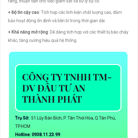
ràng, thuận tiện cho việc giám sát và xử lý sự cố.
+ Độ tin cậy cao
: Tích hợp các linh kiện chất lượng cao, đảm
bảo hoạt động ổn định và bền bỉ trong thời gian dài.
+ Khả năng mở rộng
: Dễ dàng tích hợp với các thiết bị báo cháy
khác, tăng cường hiệu quả hệ thống.
CÔNG TY TNHH TM-
DV ĐẦU TƯ AN
THÀNH PHÁT
Trụ Sở:
51 Lũy Bán Bích, P. Tân Thới Hòa, Q.Tân Phú,
TP.HCM
Hotline: 0938.11.23.99