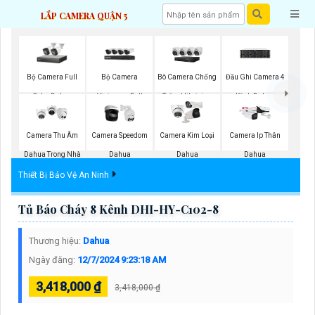
LẮP CAMERA QUẬN 5
Bộ Camera Full
Bộ Camera
Bô Camera Chống
Đầu Ghi Camera 4
Color Dahua
Visioncop Full
Trộm Hikvision
Kênh Dahua
Color
Camera Thu Âm
Camera Speedom
Camera Kim Loại
Camera Ip Thân
Dahua Trong Nhà
Dahua
Dahua
Dahua
Thiết Bị Bảo Vệ An Ninh
Tủ Báo Cháy 8 Kênh DHI-HY-C102-8
Thương hiệu:
Dahua
Ngày đăng:
12/7/2024 9:23:18 AM
3,418,000 ₫
3,418,000 ₫