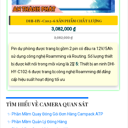
DHI-HY-C102-6 SẢN PHẨM CHẤT LƯỢNG
3,082,000 ₫
3,082,000 ₫
Pin dự phòng được trang bị gồm 2 pin có đầu ra 12V/5Ah
sử dụng công nghệ Roamming và Routing. Số lượng thiết
bị được kết nối trong mỗi vùng là 2🎖️
5:
Thiết bị an ninh DHI-
HY-C102-6 được trang bị công nghệ Roamming để
đẳng
cấp
hiệu suất hoạt động tối ưu
TÌM HIỂU VỀ CAMERA QUAN SÁT
✨ Phần Mềm Quay Đóng Gói Đơn Hàng Campack ATP
✨ Phần Mềm Quản Lý Đóng Hàng