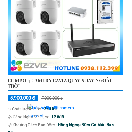
COMBO 4 CAMERA EZVIZ QUAY XOAY NGOÀI
TRỜI
5,900,000 ₫
7,000,000 ₫
✨ Chất lượng hình :
2K Lite .
👍 Công Nghệ Sử Dụng :
IP Wifi.
🌙 Khoảng Cách Ban Đêm :
Hồng Ngoại 30m Có Màu Ban