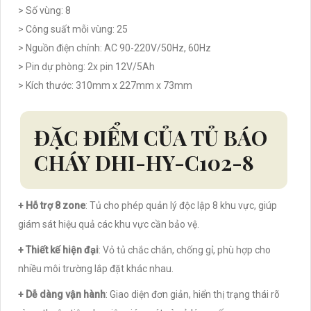
> Số vùng: 8
> Công suất mỗi vùng: 25
> Nguồn điện chính: AC 90-220V/50Hz, 60Hz
> Pin dự phòng: 2x pin 12V/5Ah
> Kích thước: 310mm x 227mm x 73mm
ĐẶC ĐIỂM CỦA TỦ BÁO
CHÁY DHI-HY-C102-8
+ Hỗ trợ 8 zone
: Tủ cho phép quản lý độc lập 8 khu vực, giúp
giám sát hiệu quả các khu vực cần bảo vệ.
+ Thiết kế hiện đại
: Vỏ tủ chắc chắn, chống gỉ, phù hợp cho
nhiều môi trường lắp đặt khác nhau.
+ Dễ dàng vận hành
: Giao diện đơn giản, hiển thị trạng thái rõ