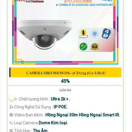
CAMERA HIKVISION DS-2CD2543G2-LIS2U
45%
Liên hệ
🔆 Chất lượng hình :
Ultra 2k + .
👍 Công Nghệ Sử Dụng :
IP POE.
🔴 Video Ban Đêm :
Hồng Ngoại 30m Hồng Ngoại Smart IR.
🔩 Loại Camera
Dome Kim loại.
️⌘ Tích Hợp :
Thu Âm.