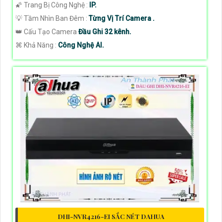
🌠 Trang Bị Công Nghệ :
IP.
💡 Tầm Nhìn Ban Đêm :
Từng Vị Trí Camera .
👑 Cấu Tạo Camera
Đầu Ghi 32 kênh.
️⌘ Khả Năng :
Công Nghệ AI.
DHI-NVR4216-EI SẮC NÉT DAHUA