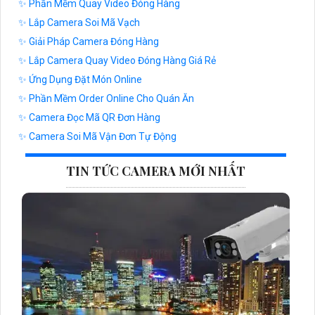
✨ Phần Mềm Quay Video Đóng Hàng
✨ Lắp Camera Soi Mã Vạch
✨ Giải Pháp Camera Đóng Hàng
✨ Lắp Camera Quay Video Đóng Hàng Giá Rẻ
✨ Ứng Dụng Đặt Món Online
✨ Phần Mềm Order Online Cho Quán Ăn
✨ Camera Đọc Mã QR Đơn Hàng
✨ Camera Soi Mã Vận Đơn Tự Động
TIN TỨC CAMERA MỚI NHẤT