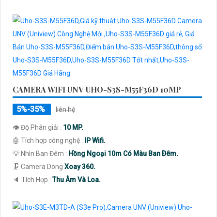
CAMERA WIFI UNV UHO-S3S-M55F36D 10MP
5%-35%
liên hệ
👁 Độ Phân giải :
10 MP.
🤖️ Tích hợp công nghệ :
IP Wifi.
💡 Nhìn Ban Đêm :
Hồng Ngoại 10m Có Màu Ban Ðêm.
🗜️ Camera Dòng
Xoay 360.
️🔈 Tích Hợp :
Thu Âm Và Loa.