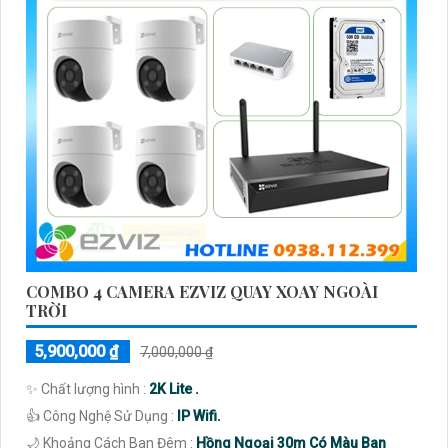
COMBO 4 CAMERA EZVIZ QUAY XOAY NGOÀI
TRỜI
5,900,000 ₫
7,000,000 ₫
✨ Chất lượng hình :
2K Lite .
👍 Công Nghệ Sử Dụng :
IP Wifi.
🌙 Khoảng Cách Ban Đêm :
Hồng Ngoại 30m Có Màu Ban