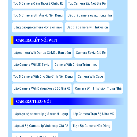
Top 5 Camera Đàm Thoại 2 Chiều Rõ
Top Camera Sắc Nét Giá Rẻ
Top 5 Cmaera Ghi Âm Rõ Nên Dùng
Báo giá camera ezviz trong nhà
Bảng báo giá camera kbvision mới
Báo giá camera wifi hikvision
CAMERA KẾT NỐI WIFI
Lắp camera Wifi Dahua Có Màu Ban Đêm
Camera Ezviz Giá Rẻ
Lắp Camera Wiif 2K Ezviz
Camera Wifi Chống Trộm Imou
Top 5 Camera Wifi Cho Gia Đình Nên Dùng
Camera Wifi Cube
Lắp Camera Wifi Dahua Xoay 360 Giá Rẻ
Camera Wifi Hikvision Trong Nhà
CAMERA THEO GÓI
Lắp trọn bộ camera Ip giá rẻ chất lượng
Lắp Camera Trọn Bộ Ultra HD
Lắp Đặt Bộ Camera Ip Visioncop Giá Rẻ
Trọn Bộ Camera Nên Dùng