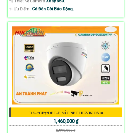
🔩 Thiết Kế Camera
Xoay 360.
️✨ Ưu Điểm :
Có Đèn Còi Báo Động.
DS-2CE72DFT-F SẮC NÉT HIKVISION ➠
1,460,000 ₫
2,090,000 ₫