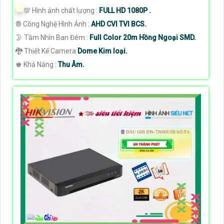
💯 Hình ảnh chất lượng :
FULL HD 1080P .
®️ Công Nghệ Hình Ảnh :
AHD CVI TVI BCS.
🌛 Tầm Nhìn Ban Đêm :
Full Color 20m Hồng Ngoại SMD.
🐉️ Thiết Kế Camera
Dome Kim loại.
️♚ Khả Năng :
Thu Âm.