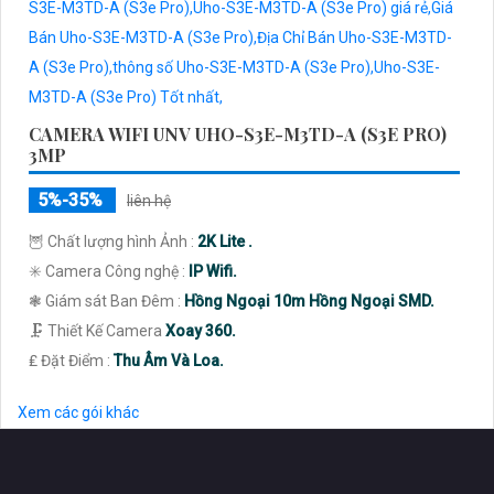
CAMERA WIFI UNV UHO-S3E-M3TD-A (S3E PRO)
3MP
5%-35%
liên hệ
🦉 Chất lượng hình Ảnh :
2K Lite .
✳️ Camera Công nghệ :
IP Wifi.
❃ Giám sát Ban Đêm :
Hồng Ngoại 10m Hồng Ngoại SMD.
🗜️ Thiết Kế Camera
Xoay 360.
️₤ Đặt Điểm :
Thu Âm Và Loa.
Xem các gói khác