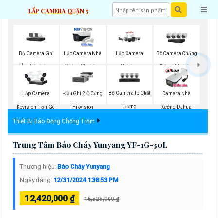
LẮP CAMERA QUẬN 5
Bộ Camera Ghi
Lắp Camera Nhà
Lắp Camera
Bô Camera Chống
Âm Hikvision
Xưởng Kbvision
Uniview
Trộm Hikvision
Bộ Camera Ip Chất
Lắp Camera
Đầu Ghi 2 Ổ Cứng
Camera Nhà
Lượng
Kbvision Trọn Gói
Hikvision
Xưởng Dahua
Thiết Bị Báo Động Chống Trộm
Trung Tâm Báo Cháy Yunyang YF-1G-30L
Thương hiệu:
Báo Cháy Yunyang
Ngày đăng:
12/31/2024 1:38:53 PM
12,420,000 ₫
15,525,000 ₫