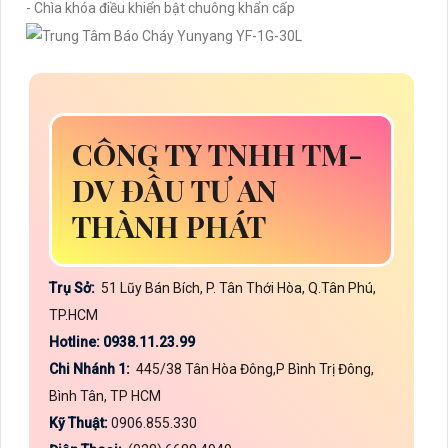
- Chìa khóa điều khiển bật chuông khẩn cấp
CÔNG TY TNHH TM-
DV ĐẦU TƯ AN
THÀNH PHÁT
Trụ Sở:
51 Lũy Bán Bích, P. Tân Thới Hòa, Q.Tân Phú,
TP.HCM
Hotline: 0938.11.23.99
Chi Nhánh 1:
445/38 Tân Hòa Đông,P Bình Trị Đông,
Bình Tân, TP HCM
Kỹ Thuật:
0906.855.330