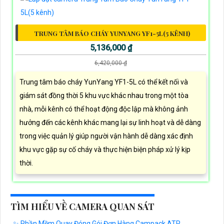
TRUNG TÂM BÁO CHÁY YUNYANG YF1-5L(5 KÊNH)
5,136,000 ₫
6,420,000 ₫
Trung tâm báo cháy YunYang YF1-5L có thể kết nối và
giám sát đồng thời 5 khu vực khác nhau trong một tòa
nhà, mỗi kênh có thể hoạt động độc lập mà không ảnh
hưởng đến các kênh khác mang lại sự linh hoạt và dễ dàng
trong việc quản lý giúp người vận hành dễ dàng xác định
khu vực gặp sự cố cháy và thực hiện biện pháp xử lý kịp
thời.
TÌM HIỂU VỀ CAMERA QUAN SÁT
✨ Phần Mềm Quay Đóng Gói Đơn Hàng Campack ATP