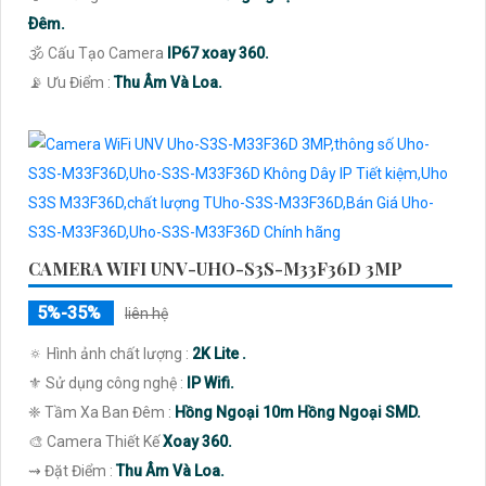
Ðêm.
🕉️ Cấu Tạo Camera
IP67 xoay 360.
️📡 Ưu Điểm :
Thu Âm Và Loa.
CAMERA WIFI UNV-UHO-S3S-M33F36D 3MP
5%-35%
liên hệ
🔅 Hình ảnh chất lượng :
2K Lite .
⚜️ Sử dụng công nghệ :
IP Wifi.
❈ Tầm Xa Ban Đêm :
Hồng Ngoại 10m Hồng Ngoại SMD.
🎨 Camera Thiết Kế
Xoay 360.
️⇝ Đặt Điểm :
Thu Âm Và Loa.