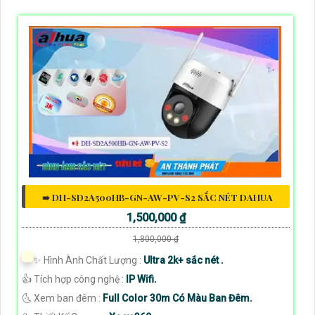
➠ DH-SD2A500HB-GN-AW-PV-S2 SẮC NÉT DAHUA
1,500,000 ₫
1,800,000 ₫
✨ Hình Ành Chất Lượng :
Ultra 2k+ sắc nét .
👍 Tích hợp công nghệ :
IP Wifi.
🌜 Xem ban đêm :
Full Color 30m Có Màu Ban Đêm.