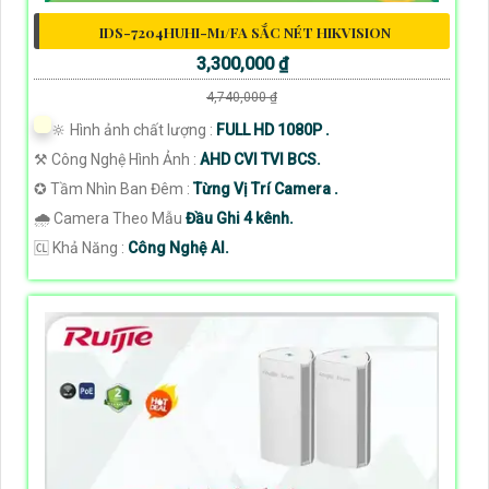
IDS-7204HUHI-M1/FA SẮC NÉT HIKVISION
3,300,000 ₫
4,740,000 ₫
🔆 Hình ảnh chất lượng :
FULL HD 1080P .
⚒ Công Nghệ Hình Ảnh :
AHD CVI TVI BCS.
✪ Tầm Nhìn Ban Đêm :
Từng Vị Trí Camera .
🌧️ Camera Theo Mẫu
Đầu Ghi 4 kênh.
️🆑 Khả Năng :
Công Nghệ AI.