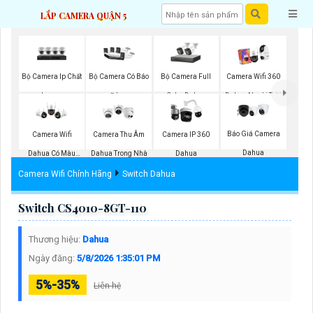
LẮP CAMERA QUẬN 5
Bộ Camera Ip Chất
Bộ Camera Full
Bộ Camera Có Báo
Camera Wifi 360
Lượng
Color Dahua
Đông
Dahua Ngoài Trời
Báo Giá Camera
Camera Wifi
Camera Thu Âm
Camera IP 360
Dahua
Dahua Có Màu
Dahua Trong Nhà
Dahua
Ban Đêm
Camera Wifi Chính Hãng
Switch Dahua
Switch CS4010-8GT-110
Thương hiệu:
Dahua
Ngày đăng:
5/8/2026 1:35:01 PM
5%-35%
Liên hệ