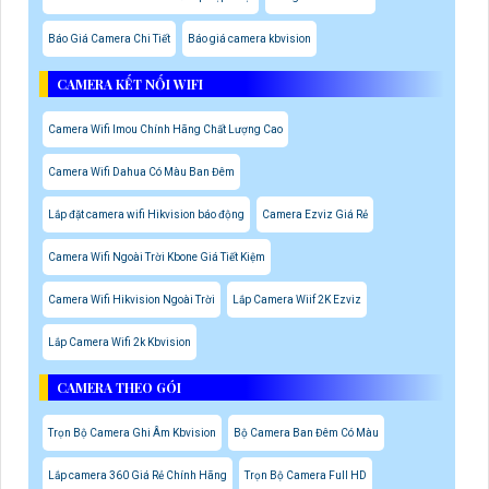
Báo Giá Camera Chi Tiết
Báo giá camera kbvision
CAMERA KẾT NỐI WIFI
Camera Wifi Imou Chính Hãng Chất Lượng Cao
Camera Wifi Dahua Có Màu Ban Đêm
Lắp đặt camera wifi Hikvision báo động
Camera Ezviz Giá Rẻ
Camera Wifi Ngoài Trời Kbone Giá Tiết Kiệm
Camera Wifi Hikvision Ngoài Trời
Lắp Camera Wiif 2K Ezviz
Lắp Camera Wifi 2k Kbvision
CAMERA THEO GÓI
Trọn Bộ Camera Ghi Âm Kbvision
Bộ Camera Ban Đêm Có Màu
Lắp camera 360 Giá Rẻ Chính Hãng
Trọn Bộ Camera Full HD