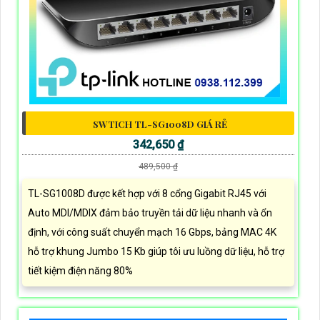
SWTICH TL-SG1008D GIÁ RẺ
342,650 ₫
489,500 ₫
TL-SG1008D được kết hợp với 8 cổng Gigabit RJ45 với
Auto MDI/MDIX đảm bảo truyền tải dữ liệu nhanh và ổn
định, với công suất chuyển mạch 16 Gbps, bảng MAC 4K
hỗ trợ khung Jumbo 15 Kb giúp tôi ưu luồng dữ liệu, hỗ trợ
tiết kiệm điện năng 80%