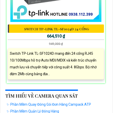
SWITCH TP-LINK TL-SF1024D 24 CỔNG
664,510 ₫
949,300 ₫
Switch TP-Link TL-SF1024D mang đến 24 cổng RJ45
10/100Mbps hỗ trợ Auto MDI/MDIX và kiến trúc chuyển
mạch lưu và chuyển tiếp với công suất 4. 8Gbps. Bộ nhớ
đệm 2Mb cùng bảng địa...
TÌM HIỂU VỀ CAMERA QUAN SÁT
✨ Phần Mềm Quay Đóng Gói Đơn Hàng Campack ATP
✨ Phần Mềm Quản Lý Đóng Hàng