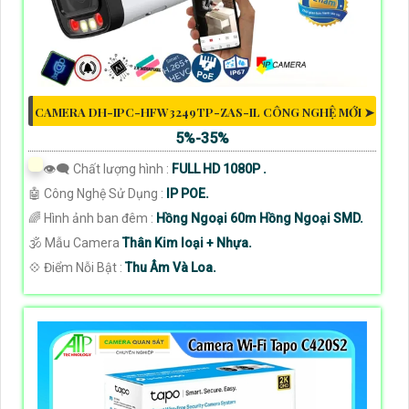
CAMERA DH-IPC-HFW3249TP-ZAS-IL CÔNG NGHỆ MỚI ➤
5%-35%
👁️‍🗨 Chất lượng hình :
FULL HD 1080P .
🤖️ Công Nghệ Sử Dụng :
IP POE.
🌈 Hình ảnh ban đêm :
Hồng Ngoại 60m Hồng Ngoại SMD.
🕉️ Mẫu Camera
Thân Kim loại + Nhựa.
️💠 Điểm Nỗi Bật :
Thu Âm Và Loa.