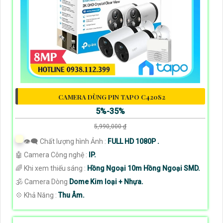
CAMERA DÙNG PIN TAPO C420S2
5%-35%
5,990,000 ₫
👁️‍🗨 Chất lượng hình Ảnh :
FULL HD 1080P .
🤖️ Camera Công nghệ :
IP.
🌈 Khi xem thiếu sáng :
Hồng Ngoại 10m Hồng Ngoại SMD.
🕉️ Camera Dòng
Dome Kim loại + Nhựa.
️💠 Khả Năng :
Thu Âm.