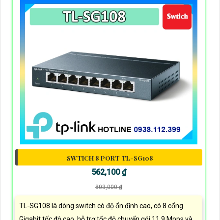
SWTICH 8 PORT TL-SG108
562,100 ₫
803,000 ₫
TL-SG108 là dòng switch có độ ổn định cao, có 8 cổng
Gigabit tốc độ cao, hỗ trợ tốc độ chuyển gói 11,9 Mpps và