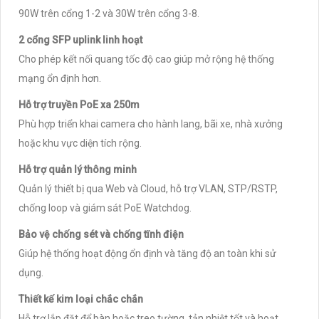
90W trên cổng 1-2 và 30W trên cổng 3-8.
2 cổng SFP uplink linh hoạt
Cho phép kết nối quang tốc độ cao giúp mở rộng hệ thống
mạng ổn định hơn.
Hỗ trợ truyền PoE xa 250m
Phù hợp triển khai camera cho hành lang, bãi xe, nhà xưởng
hoặc khu vực diện tích rộng.
Hỗ trợ quản lý thông minh
Quản lý thiết bị qua Web và Cloud, hỗ trợ VLAN, STP/RSTP,
chống loop và giám sát PoE Watchdog.
Bảo vệ chống sét và chống tĩnh điện
Giúp hệ thống hoạt động ổn định và tăng độ an toàn khi sử
dụng.
Thiết kế kim loại chắc chắn
Hỗ trợ lắp đặt để bàn hoặc treo tường, tản nhiệt tốt và hoạt