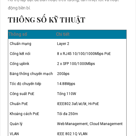
động bền bỉ.
THÔNG SỐ KỸ THUẬT
Thông số
Chi tiết
Chuẩn mạng
Layer 2
Cổng kết nối
8 x RJ45 10/100/1000Mbps PoE
Cổng uplink
2 x SFP 100/1000Mbps
Băng thông chuyển mạch
20Gbps
Tốc độ chuyển tiếp
14.88Mpps
Công suất PoE
Tổng 110W
Chuẩn PoE
IEEE802.3af/at/bt, Hi-PoE
Khoảng cách PoE
Tối đa 250m
Quản lý
Web Management, Cloud Management
VLAN
IEEE 802.1Q VLAN