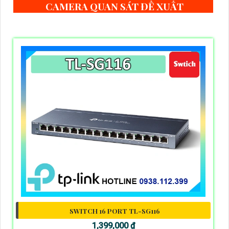
CAMERA QUAN SÁT ĐỀ XUẤT
SWITCH 16 PORT TL-SG116
1,399,000 ₫