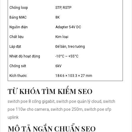
Chống loop
STP, RSTP
Bảng MAC
8K
Nguồn điện
Adapter 54V DC
Chất liệu
Kim loại
Lắp đặt
Để bàn, treo tường
Nhiệt độ hoạt động
-10°C ~ +55°C
Chống sét
6kV
Kích thước
184.6 × 103.3 × 27 mm
TỪ KHÓA TÌM KIẾM SEO
switch poe 8 cổng gigabit, switch poe quản lý cloud, switch
poe 110w cho camera, switch poe 250m, switch poe sfp
uplink
MÔ TẢ NGẮN CHUẨN SEO