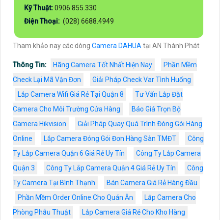
Kỹ Thuật:
0906.855.330
Điện Thoại:
(028) 6688.4949
Tham khảo nay các dòng
Camera DAHUA
tại AN Thành Phát
Thông Tin:
Hãng Camera Tốt Nhất Hiện Nay
Phần Mềm
Check Lại Mã Vận Đơn
Giải Pháp Check Var Tình Huống
Lắp Camera Wifi Giá Rẻ Tại Quận 8
Tư Vấn Lắp Đặt
Camera Cho Môi Trường Cửa Hàng
Báo Giá Trọn Bộ
Camera Hikvision
Giải Pháp Quay Quá Trình Đóng Gói Hàng
Online
Lắp Camera Đóng Gói Đơn Hàng Sàn TMĐT
Công
Ty Lắp Camera Quận 6 Giá Rẻ Uy Tín
Công Ty Lắp Camera
Quận 3
Công Ty Lắp Camera Quận 4 Giá Rẻ Uy Tín
Công
Ty Camera Tại Bình Thạnh
Bán Camera Giá Rẻ Hàng Đầu
Phần Mềm Order Online Cho Quán Ăn
Lắp Camera Cho
Phòng Phẫu Thuật
Lắp Camera Giá Rẻ Cho Kho Hàng