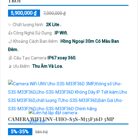
TRỜI
5,900,000 ₫
7,000,000 ₫
✨ Chất lượng hình :
2K Lite .
👍 Công Nghệ Sử Dụng :
IP Wifi.
🌙 Khoảng Cách Ban Đêm :
Hồng Ngoại 30m Có Màu Ban
Ðêm.
🕉️ Cấu Tạo Camera
IP67 xoay 360.
️📡 Ưu Điểm :
Thu Âm Và Loa.
CAMERA WIFI UNV-UHO-S3S-M33F36D 3MP
5%-35%
liên hệ