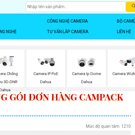
CÔNG NGHỆ CAMERA
BỘ CAME
ÔNG NGHỆ
TƯ VẤN LẮP CAMERA
LIÊN HỆ
era Chống
Camera IP PoE
Camera Ip Dome
Camera Wiz
ễu 3D-DNR
Dahua
Dahua
Dahua
G GÓI ĐƠN HÀNG CAMPACK
Mức độ quan tâm: 1210