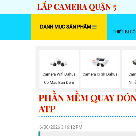
LẮP CAMERA QUẬN 5
DANH MỤC SẢN PHẨM
THIẾT BỊ C
Camera Wifi Dahua
Camera Ip 3k Dahua
Cam
Có Màu Ban Đêm
Nhi
PHẦN MỀM QUAY ĐÓN
ATP
6/30/2026 3:16:12 PM