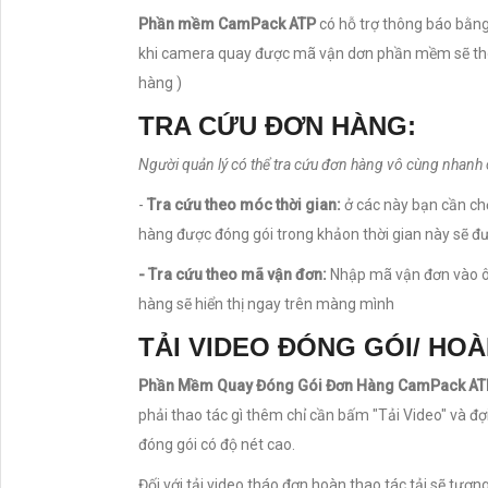
Phần mềm CamPack ATP
có hỗ trợ thông báo bằn
khi camera quay được mã vận dơn phần mềm sẽ thôn
hàng )
TRA CỨU ĐƠN HÀNG:
Người quản lý có thể tra cứu đơn hàng vô cùng nhan
-
Tra cứu theo móc thời gian:
ở các này bạn cần ch
hàng được đóng gói trong khảon thời gian này sẽ đư
- Tra cứu theo mã vận đơn:
Nhập mã vận đơn vào ô
hàng sẽ hiển thị ngay trên màng mình
TẢI VIDEO ĐÓNG GÓI/ HO
Phần Mềm Quay Đóng Gói Đơn Hàng CamPack AT
phải thao tác gì thêm chỉ cần bấm "Tải Video" và đ
đóng gói có độ nét cao.
Đối với tải video tháo đơn hoàn thao tác tải sẽ tươ