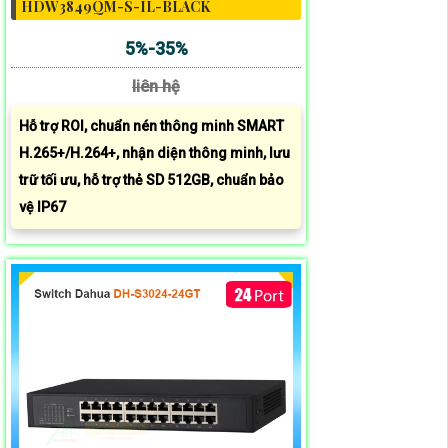
HDW3849QM-S-IL-BLACK
5%-35%
liên hệ
Hỗ trợ ROI, chuẩn nén thông minh SMART
H.265+/H.264+, nhận diện thông minh, lưu
trữ tối ưu, hỗ trợ thẻ SD 512GB, chuẩn bảo
vệ IP67