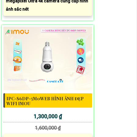
megapixel Ultra 4k camera cung cấp hình
ảnh sắc nét
IPC-S6DP-5M0WEB HÌNH ẢNH ĐẸP
WIFI IMOU
1,300,000 ₫
1,600,000 ₫