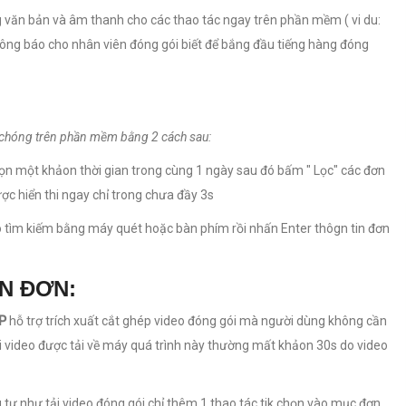
g văn bản và âm thanh cho các thao tác ngay trên phần mềm ( vi du:
g báo cho nhân viên đóng gói biết để bắng đầu tiếng hàng đóng
h chóng trên phần mềm bằng 2 cách sau:
ọn một khảon thời gian trong cùng 1 ngày sau đó bấm " Lọc" các đơn
ợc hiển thi ngay chỉ trong chưa đầy 3s
 tìm kiếm bằng máy quét hoặc bàn phím rồi nhấn Enter thôgn tin đơn
ÀN ĐƠN:
P
hỗ trợ trích xuất cắt ghép video đóng gói mà người dùng không cần
ợi video được tải về máy quá trình này thường mất khảon 30s do video
ng tự như tải video đóng gói chỉ thêm 1 thao tác tik chọn vào mục đơn