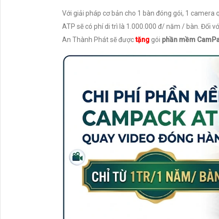
Với giải pháp cơ bản cho 1 bàn đóng gói, 1 came
ATP sẽ có phí di trì là 1.000.000 đ/ năm / bàn. Đố
An Thành Phát sẽ được
tặng
gói
phần mềm CamPa