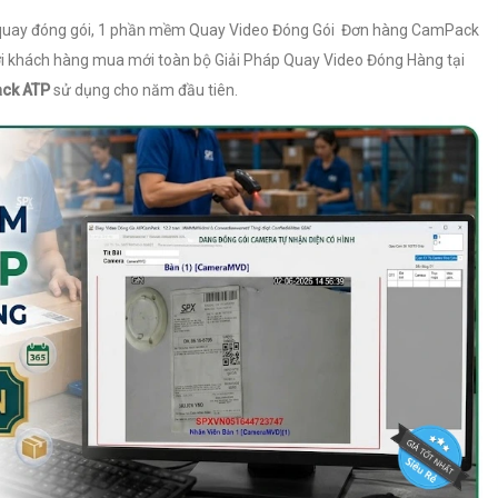
ra quay đóng gói, 1 phần mềm Quay Video Đóng Gói Đơn hàng CamPack
i với khách hàng mua mới toàn bộ Giải Pháp Quay Video Đóng Hàng tại
ck ATP
sử dụng cho năm đầu tiên.