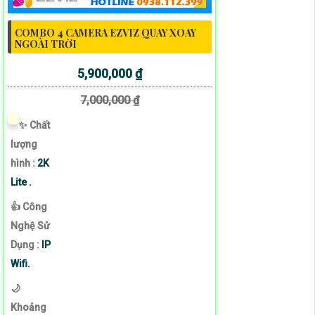
COMBO 4 CAMERA EZVIZ QUAY XOAY
NGOÀI TRỜI
5,900,000 ₫
7,000,000 ₫
✨ Chất
lượng
hình :
2K
Lite .
👍 Công
Nghệ Sử
Dụng :
IP
Wifi.
🌙
Khoảng