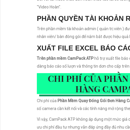
"Video Hoàn".
PHẦN QUYỀN TÀI KHOẢN 
Trên phần mềm tài khoản admin ( quản trị viên ) đ
nhân viên/ bàn đóng gói để nắm bắt được hiệu quả 
XUẤT FILE EXCEL BÁO CÁ
Trên phần mềm CamPack ATP
hỗ trợ xuất file báo
dàng báo cáo số lượn và thông tin dơn cho cấp trên 
CHI PHÍ CỦA PHẦ
HÀNG CAMPA
Chi phí của
Phần Mềm Quay Đóng Gói Đơn Hàng 
số camera cần kết nối và các tính năng mở rộng th
Vì vậy, CamPack ATP không áp dụng một mức giá cố 
ưu chi phí đầu tư nhưng vẫn đáp ứng đầy đủ nhu cầ