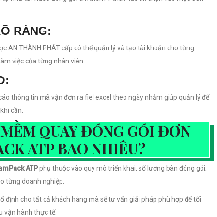
RÕ RÀNG:
ược AN THÀNH PHÁT cấp có thể quản lý và tạo tài khoản cho từng
làm việc của từng nhân viên.
O:
 cáo thông tin mã vận đơn ra fiel excel theo ngày nhằm giúp quản lý để
khi cần.
N MỀM QUAY ĐÓNG GÓI ĐƠN
CK ATP BAO NHIÊU?
CamPack ATP
phụ thuộc vào quy mô triển khai, số lượng bàn đóng gói,
eo từng doanh nghiệp.
định cho tất cả khách hàng mà sẽ tư vấn giải pháp phù hợp để tối
u vận hành thực tế.