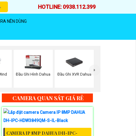
HOTLINE: 0938.112.399
RA NÊN DÙNG
Đầu Ghi XVR Dahua
Mind
Đầu Ghi Hình Dahua
CAMERA QUAN SÁT GIÁ RẺ
CAMERA IP 8MP DAHUA DH-IPC-