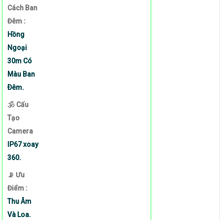
Cách Ban
Đêm :
Hồng
Ngoại
30m Có
Màu Ban
Ðêm.
🕉️ Cấu
Tạo
Camera
IP67 xoay
360.
️📡 Ưu
Điểm :
Thu Âm
Và Loa.