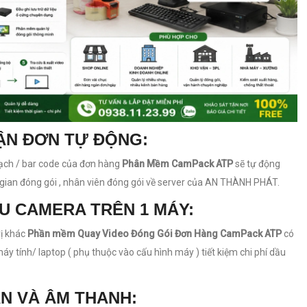
VẬN ĐƠN TỰ ĐỘNG:
ch / bar code của đơn hàng
Phân Mềm CamPack ATP
sẽ tự động
i gian đóng gói , nhân viên đóng gói về server của AN THÀNH PHÁT.
U CAMERA TRÊN 1 MÁY:
vị khác
Phần mềm Quay Video Đóng Gói Đơn Hàng CamPack ATP
có
y tính/ laptop ( phụ thuộc vào cấu hình máy ) tiết kiệm chi phí dầu
N VÀ ÂM THANH: