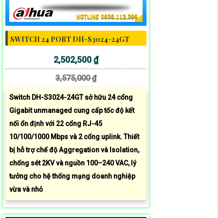
SWITCH 24 PORT DH-S3024-24GT
2,502,500 ₫
3,575,000 ₫
Switch DH-S3024-24GT sở hữu 24 cổng
Gigabit unmanaged cung cấp tốc độ kết
nối ổn định với 22 cổng RJ-45
10/100/1000 Mbps và 2 cổng uplink. Thiết
bị hỗ trợ chế độ Aggregation và Isolation,
chống sét 2KV và nguồn 100–240 VAC, lý
tưởng cho hệ thống mạng doanh nghiệp
vừa và nhỏ