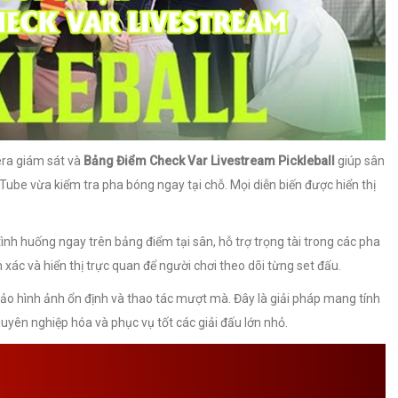
era giám sát và
Bảng Điểm Check Var Livestream Pickleball
giúp sân
Tube vừa kiểm tra pha bóng ngay tại chỗ. Mọi diễn biến được hiển thị
ình huống ngay trên bảng điểm tại sân, hỗ trợ trọng tài trong các pha
 xác và hiển thị trực quan để người chơi theo dõi từng set đấu.
o hình ảnh ổn định và thao tác mượt mà. Đây là giải pháp mang tính
yên nghiệp hóa và phục vụ tốt các giải đấu lớn nhỏ.
VAR PICKLEBALL CÓ BẢNG
CÓ ƯU ĐIỂM GÌ