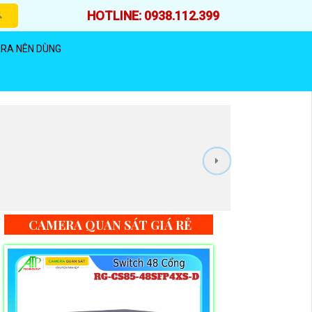
HOTLINE: 0938.112.399
RA NÊN DÙNG
CAMERA QUAN SÁT GIÁ RẺ