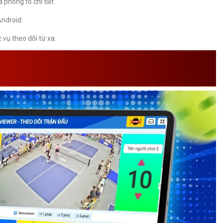
phóng to chi tiết.
Android.
vụ theo dõi từ xa.
G TY TRIỂN KHAI PHẦN MỀM
VAR PICKLEBALL