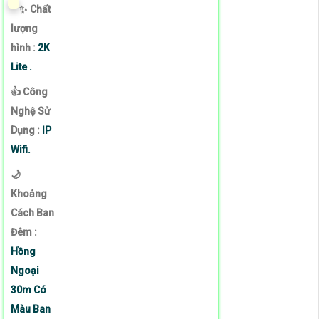
✨ Chất
lượng
hình :
2K
Lite .
👍 Công
Nghệ Sử
Dụng :
IP
Wifi.
🌙
Khoảng
Cách Ban
Đêm :
Hồng
Ngoại
30m Có
Màu Ban