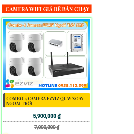
CAMERA WIFI GIÁ RẺ BÁN CHẠY
COMBO 4 CAMERA EZVIZ QUAY XOAY
NGOÀI TRỜI
5,900,000 ₫
7,000,000 ₫