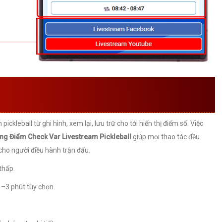
CỦA PHẦN MỀM CHECK VAR
LL CÓ BẢNG ĐIỂM
ckleball từ ghi hình, xem lại, lưu trữ cho tới hiển thị điểm số. Việc
ng Điểm Check Var Livestream Pickleball
giúp mọi thao tác đều
 cho người điều hành trận đấu.
thấp.
–3 phút tùy chọn.