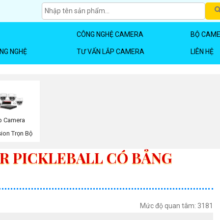
CÔNG NGHỆ CAMERA
BỘ CAME
ÔNG NGHỆ
TƯ VẤN LẮP CAMERA
LIÊN HỆ
p Camera
sion Trọn Bộ
R PICKLEBALL CÓ BẢNG
Mức độ quan tâm: 3181