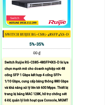
SWITCH RUIJIE RG-CS85-48SFP4XS-D
5%-35%
00 ₫
Switch Ruijie RG-CS85-48SFP4XS-D là lựa
chọn mạnh mẽ cho doanh nghiệp với 48
cổng SFP 1 Gbps kết hợp 4 cổng SFP+
1/10 Gbps, cung cấp băng thông 880 Gbps
và khả năng xử lý lên tới 600 Mpps. Thiết bị
trang bị bảng MAC 128K, hỗ trợ chống sét
6 kV, quản lý linh hoạt qua Console, MGMT