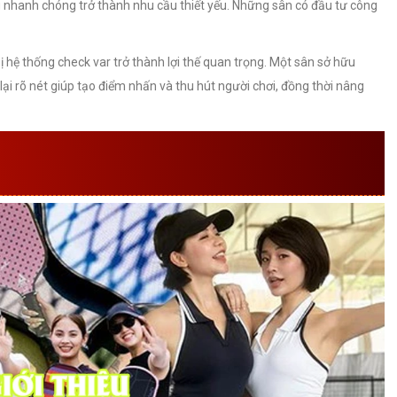
ng nhanh chóng trở thành nhu cầu thiết yếu. Những sân có đầu tư công
ị hệ thống check var trở thành lợi thế quan trọng. Một sân sở hữu
ại rõ nét giúp tạo điểm nhấn và thu hút người chơi, đồng thời nâng
PHÁP PHẦN MỀM CHECK VAR
LL CÓ BẢNG ĐIỂM