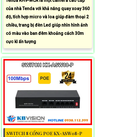
Tenda RH9-WCA là một camera cao cấp
của nhà Tenda với khả năng quay xoay 360
độ, tích hợp micro và loa giúp đàm thoại 2
chiều, trang bị đèn Led giúp nhìn hình ảnh
có màu vào ban đêm khoảng cách 30m
cực kì ấn tượng
SWITCH 8 CỔNG POE KX-ASW08-P