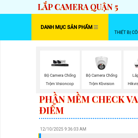
LẮP CAMERA QUẬN 5
DANH MỤC SẢN PHẨM
THIẾT BỊ C
Bộ Camera Chống
Bộ Camera Chống
Lắ
Trộm Visioncop
Trộm Kbvision
Hikvi
PHẦN MỀM CHECK VA
ĐIỂM
12/10/2025 9:36:03 AM