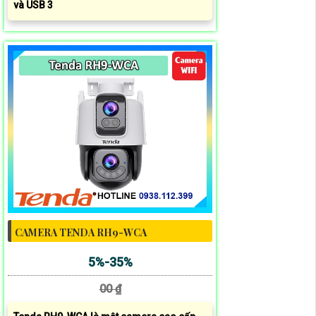
và USB 3
CAMERA TENDA RH9-WCA
5%-35%
00 ₫