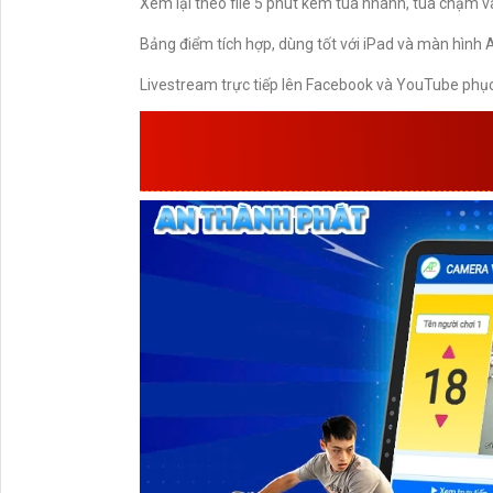
Xem lại theo file 5 phút kèm tua nhanh, tua chậm và 
Bảng điểm tích hợp, dùng tốt với iPad và màn hình 
Livestream trực tiếp lên Facebook và YouTube phục 
AN THÀNH PHÁT CÔN
CHECK 