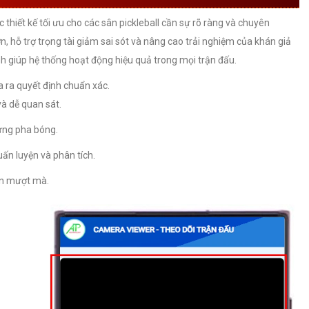
thiết kế tối ưu cho các sân pickleball cần sự rõ ràng và chuyên
n, hỗ trợ trọng tài giảm sai sót và nâng cao trải nghiệm của khán giả
nh giúp hệ thống hoạt động hiệu quả trong mọi trận đấu.
ưa ra quyết định chuẩn xác.
và dễ quan sát.
ừng pha bóng.
uấn luyện và phân tích.
yến mượt mà.