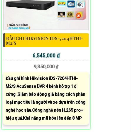
ĐẦU GHI HIKVISION IDS-7204HTHI-
M2/S
6,545,000 ₫
9,350,000 ₫
Đầu ghi hình Hikvision iDS-7204HTHI-
M2/S AcuSense DVR 4 kênh hỗ trợ 1 ổ
cứng ,Giảm báo động giả bằng cách phân
loại mục tiêu là người và xe dựa trên công
nghệ học sâu,Công nghệ nén H.265 pro+
hiệu quả,Khả năng mã hóa lên đến 8 MP