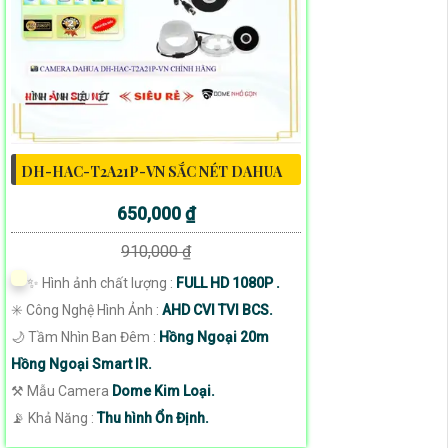
DH-HAC-T2A21P-VN SẮC NÉT DAHUA
650,000 ₫
910,000 ₫
✨ Hình ảnh chất lượng :
FULL HD 1080P .
✳️ Công Nghệ Hình Ảnh :
AHD CVI TVI BCS.
🌙 Tầm Nhìn Ban Đêm :
Hồng Ngoại 20m
Hồng Ngoại Smart IR.
⚒ Mẫu Camera
Dome Kim Loại.
️📡 Khả Năng :
Thu hình Ổn Định.