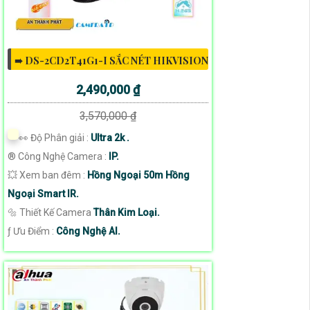
➠ DS-2CD2T41G1-I SẮC NÉT HIKVISION
2,490,000 ₫
3,570,000 ₫
️👀 Độ Phân giải :
Ultra 2k .
®️ Công Nghệ Camera :
IP.
💥 Xem ban đêm :
Hồng Ngoại 50m Hồng
Ngoại Smart IR.
🔩 Thiết Kế Camera
Thân Kim Loại.
️ƒ Ưu Điểm :
Công Nghệ AI.