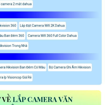
á camera 2 mắt dahua
kvision 360
Lắp Đặt Camera Wifi 2K Dahua
Màu Ban Đêm 360
Camera Wifi 360 Full Color Dahua
ikvision Trong Nhà
era Hikvision Ban Đêm Có Màu
Bộ Camera Ghi Âm Hikvision
a Ip Visioncop Giá Rẻ
T VỀ
LẮP CAMERA VĂN