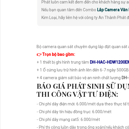
Phát luôn cam kết đem đến cho khách hàng sự an 
Nếu bạn quan tâm đến Combo
Lắp Camera Văn 
Kim Loại, hãy liên hệ với công ty An Thành Phát đ
Bộ camera quan sát chuyên dụng lắp đặt quan sát an
👉 Trọn bộ bao gồm:
+ 1 thiết bị ghi hình trung tâm
DH-HAC-HDW1200E
+ 1 Ổ cứng lưu trữ hình ảnh lên đến 6-7 ngày 500GB
+ 4 camera giám sát bảo vệ an ninh chất lượng
DH-
BÁO GIÁ PHÁT SINH SỬ DỤ
THI CÔNG VẬT TƯ ĐIỆN:
- Chi phí dây điện mới: 6.000/mét dựa theo thực tế 
- Chi phí dây tín hiệu đồng trục: 6.000/mét
- Chi phí dây mạng cat5: 6.000/mét
- Phí thi công luồn dây trong ống xoắn(nếu khách có