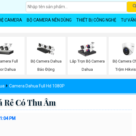
HỆ CAMERA
BỘ CAMERA NÊN DÙNG
THIẾT BỊ CÔNG NGHỆ
TƯ VẤN
amera Full
Bộ Camera C
Bộ Camera Dahua
Lắp Trọn Bộ Camera
lor Dahua
Trộm Hikvis
Báo Động
Dahua
hua
Camera Dahua Full Hd 1080P
á Rẻ Có Thu Âm
41:04 PM