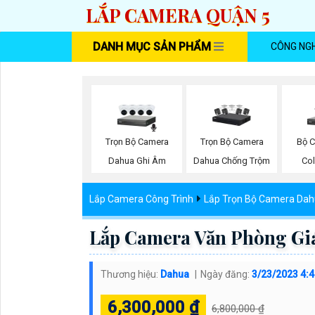
LẮP CAMERA QUẬN 5
DANH MỤC SẢN PHẨM
CÔNG NG
Trọn Bộ Camera
Trọn Bộ Camera
Bộ C
Dahua Ghi Âm
Dahua Chống Trộm
Co
Lắp Camera Công Trình
Lắp Trọn Bộ Camera Da
Lắp Camera Văn Phòng Gi
Thương hiệu:
Dahua
Ngày đăng:
3/23/2023 4:
6,300,000 ₫
6,800,000 ₫