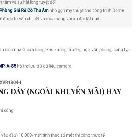
tâm và sự hài lòng tuyệt đối.
Phòng Giá Rẻ Có Thu Âm
nhỏ gọn mỹ thuật cho công trình Dome
ể được tư vấn chi tiết và mua hàng với ưu đãi tốt nhất.
 ninh nhà ở, cửa hàng, kho xưởng, trường học, văn phòng, công ty,...
MP-A-S5
hỗ trợ lưu trữ dữ liệu camera
XVR1B04-I
NG DÂY (NGOÀI KHUYẾN MÃI) HAY
thi công
 yêu cầu) 10.000/mét tính theo số mét thi công thực tế.