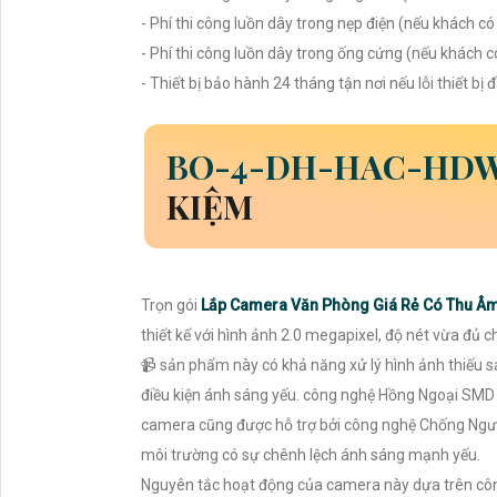
- Phí thi công luồn dây trong nẹp điện (nếu khách có
- Phí thi công luồn dây trong ống cứng (nếu khách c
- Thiết bị bảo hành 24 tháng tận nơi nếu lỗi thiết bị
BO-4-
DH-HAC-HDW
KIỆM
Trọn gói
Lắp Camera Văn Phòng Giá Rẻ Có Thu Â
thiết kế với hình ảnh 2.0 megapixel, độ nét vừa đủ 
📹 sản phẩm này có khả năng xử lý hình ảnh thiếu s
điều kiện ánh sáng yếu. công nghệ Hồng Ngoại SMD đ
camera cũng được hỗ trợ bởi công nghệ Chống Ngượ
môi trường có sự chênh lệch ánh sáng mạnh yếu.
Nguyên tắc hoạt động của camera này dựa trên côn