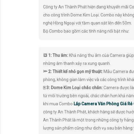
Công ty An Thành Phát hiện đang khuyến mãi 
cho công trình Dome Kim Loại. Combo này không
nghệ Hồng Ngoại với tầm quan sát lên đến 50m.
Bộ Combo bao gồm các tính năng nổi bật như:
🔳 1: Thu âm:
Khả năng thu âm của Camera giúp 
những âm thanh xảy ra xung quanh.
🔦 2: Thiết kế nhỏ gọn mỹ thuật:
Mẫu Camera được 
phòng, không gian làm việc và các công trình khá
🀄 3: Dome Kim Loại chắc chắn:
Camera được làm 
từ môi trường bên ngoài, chắc chắn hơn khả năng 
khi mua Combo
Lắp Camera Văn Phòng Giá Rẻ
công ty An Thành Phát, khách hàng sẽ được hưởn
An Thành Phát là một trong những công ty hàng đ
lượng sản phẩm cũng như dịch vụ sau bán hàng t