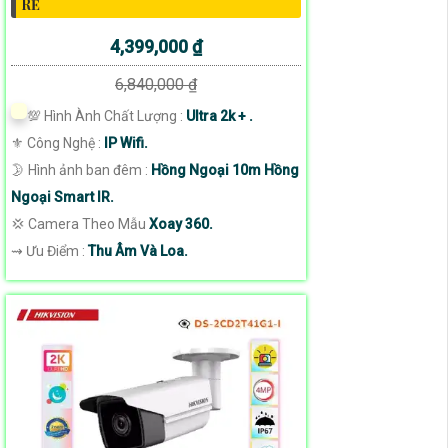
RẺ
4,399,000 ₫
6,840,000 ₫
💯 Hình Ành Chất Lượng :
Ultra 2k + .
⚜️ Công Nghệ :
IP Wifi.
🌛 Hình ảnh ban đêm :
Hồng Ngoại 10m Hồng
Ngoại Smart IR.
💢 Camera Theo Mẫu
Xoay 360.
️⇝ Ưu Điểm :
Thu Âm Và Loa.