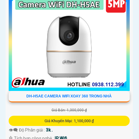
'
DH-H5AE CAMERA WIFI XOAY 360 TRONG NHÀ
Giá Bán: 1,300,000 ₫
Giá Khuyến Mại: 1,100,000 ₫
👁️‍🗨 Độ Phân giải :
3k .
🤖️ Tích hợp công nghệ :
IP Wifi.