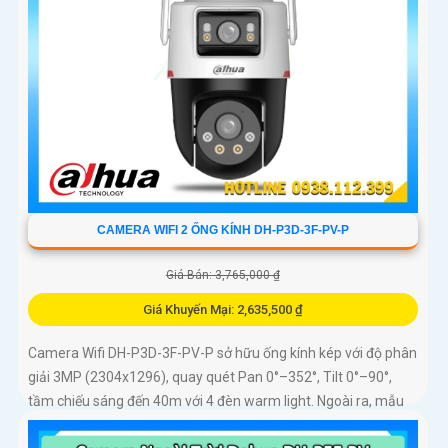
CAMERA WIFI 2 ỐNG KÍNH DH-P3D-3F-PV-P
Giá Bán: 3,765,000 ₫
Giá Khuyến Mại: 2,635,500 ₫
Camera Wifi DH-P3D-3F-PV-P sở hữu ống kính kép với độ phân
giải 3MP (2304x1296), quay quét Pan 0°–352°, Tilt 0°–90°,
tầm chiếu sáng đến 40m với 4 đèn warm light. Ngoài ra, mẫu
camera này còn đạt chuẩn chống nước IP66, hỗ trợ thẻ nhớ tối