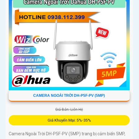
đa 256GB, kết nối Wi-Fi 2
CAMERA NGOÀI TRỜI DH-P5F-PV (5MP)
Giá Bán: Liên Hệ
Giá Khuyến Mại: 5%-35%
Camera Ngoài Trời DH-P5F-PV (5MP) trang bị cảm biến 5MP,