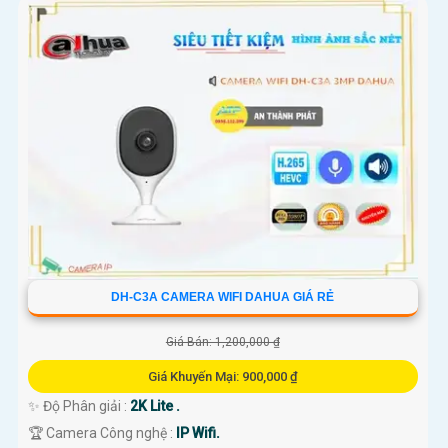
DH-C3A CAMERA WIFI DAHUA GIÁ RẺ
Giá Bán: 1,200,000 ₫
Giá Khuyến Mại: 900,000 ₫
✨ Độ Phân giải :
2K Lite .
🏆 Camera Công nghệ :
IP Wifi.