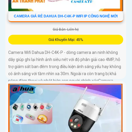
CAMERA GIÁ RẺ DAHUA DH-C4K-P WIFI IP CÔNG NGHỆ MỚI
Giá Bán: Liên hệ
Giá Khuyến Mại: 45%
Camera Wifi Dahua DH-C4K-P - dòng camera an ninh không
dây giúp ghi lại hình ảnh siêu nét với độ phân giải cao 4MP, hỗ
trợ giám sát ban đêm trong điều kiện ánh sáng yếu hay không
có ánh sáng với tầm nhìn xa 30m. Ngoài ra còn trang bị khả
năng đàm thoại và phát hiện con người chính xácCamera
quan sát đặc biệt với lưu trữ dữ liệu tại chỗ qua khe cắm thẻ
nhớ Micro SD, IP không dây, tích hợp chức năng chống cảnh
báo chuyển động giả bằng motion detection và nhận dạng
người