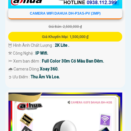
CAMERA WIFI DAHUA DH-P3AS-PV (3MP)
Giá Bán: 2,500,000 ₫
Giá Khuyến Mại: 1,500,000 ₫
🦉 Hình Ành Chất Lượng :
2K Lite .
⚒ Công Nghệ :
IP Wifi.
🔦 Xem ban đêm :
Full Color 30m Có Màu Ban Ðêm.
🌧️ Camera Dòng
Xoay 360.
️➲ Ưu Điểm :
Thu Âm Và Loa.