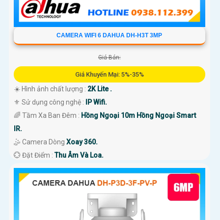
CAMERA WIFI 6 DAHUA DH-H3T 3MP
Giá Bán:
Giá Khuyến Mại: 5%-35%
☀️ Hình ảnh chất lượng :
2K Lite .
⚜️ Sử dụng công nghệ :
IP Wifi.
🌈 Tầm Xa Ban Đêm :
Hồng Ngoại 10m Hồng Ngoại Smart
IR.
🤹 Camera Dòng
Xoay 360.
️💮 Đặt Điểm :
Thu Âm Và Loa.