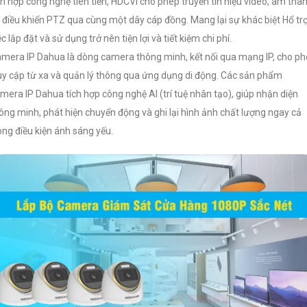
ch hợp công nghệ tiên tiến, HDCVI cho phép truyền tín hiệu video, âm tha
 điều khiển PTZ qua cùng một dây cáp đồng. Mang lại sự khác biệt Hổ tr
ệc lắp đặt và sử dụng trở nên tiện lợi và tiết kiệm chi phí.
mera IP Dahua là dòng camera thông minh, kết nối qua mạng IP, cho p
uy cập từ xa và quản lý thông qua ứng dụng di động. Các sản phẩm
mera IP Dahua tích hợp công nghệ AI (trí tuệ nhân tạo), giúp nhận diện
ông minh, phát hiện chuyển động và ghi lại hình ảnh chất lượng ngay cả
ong điều kiện ánh sáng yếu.