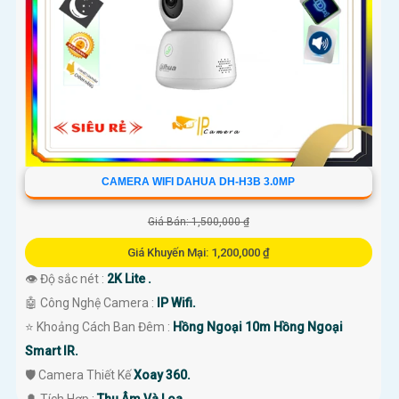
CAMERA WIFI DAHUA DH-H3B 3.0MP
Giá Bán: 1,500,000 ₫
Giá Khuyến Mại: 1,200,000 ₫
👁 Độ sắc nét :
2K Lite .
🤖️ Công Nghệ Camera :
IP Wifi.
⭐ Khoảng Cách Ban Đêm :
Hồng Ngoại 10m Hồng Ngoại
Smart IR.
🛡 Camera Thiết Kế
Xoay 360.
️🔔 Tích Hợp :
Thu Âm Và Loa.