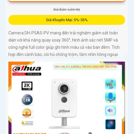
Giá Bán: Liên Hệ
Giá Khuyến Mại: 5%-35%
Camera DH-P5AS-PV mang đến trải nghiệm giám sát toàn
diện với khả năng quay xoay 360°, hình ảnh sắc nét 5MP và
công nghệ full color giúp ghi hình màu cả vào ban đêm. Tích
hợp đèn cảnh báo, còi hú chống trộm, tầm nhìn hồng ngoại
30m, khe thẻ nhớ đến 256GB cùng chuẩn chống nước IP66
camera hoạt động ổn định trong mọi điều kiện