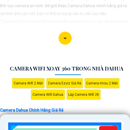
lĩnh vực camera an ninh. Để giới thiệu Camera Dahua chính hãng giá rẻ
và hình ảnh sắc nét, bạn có thể sử dụng câu tư vấn sau đây:
"Camera Dahua chính hãng mang đến cho bạn sự tin cậy và chất lượng
vượt trội. Với hình ảnh sắc nét và tính năng an ninh hiện đại, sản phẩm
này hứa hẹn đáp ứng mọi nhu cầu giám sát của bạn. Đừng ngần ngại
trải nghiệm sự ổn định và chất lượng vượt trội của Camera Dahua chính
hãng với mức giá vô cùng hấp dẫn."
CAMERA WIFI XOAY 360 TRONG NHÀ DAHUA
Camera Wifi 2 Mắt
Camera Ezviz Giá Rẻ
Camera Imou 2 Mắt
Camera Wifi Dahua
Lắp Camera Wifi 2K
Camera Dahua Chính Hãng Giá Rẻ