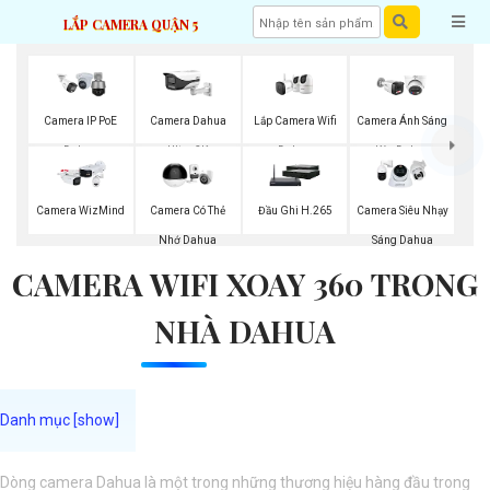
LẮP CAMERA QUẬN 5
Lắp Camera Wifi
Camera IP PoE
Camera Dahua
Camera Ánh Sáng
Dahua
Dahua
Ultra 2K
Kép Dahua
Camera WizMind
Camera Có Thẻ
Đầu Ghi H.265
Camera Siêu Nhạy
Nhớ Dahua
Sáng Dahua
CAMERA WIFI XOAY 360 TRONG
NHÀ DAHUA
Dòng camera Dahua là một trong những thương hiệu hàng đầu trong