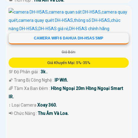
CAMERA WIFI 6 DAHUA DH-H5AS 5MP
Giá Bán:
Giá Khuyến Mại: 5%-35%
💯 Độ Phân giải :
3k .
🌠 Trang Bị Công Nghệ :
IP Wifi.
🌈 Tầm Xa Ban Đêm :
Hồng Ngoại 20m Hồng Ngoại Smart
IR.
↕️ Loại Camera
Xoay 360.
️📢 Chức Năng :
Thu Âm Và Loa.