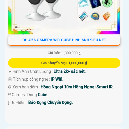
DH-C5A CAMERA WIFI CUBE HÌNH ẢNH SIÊU NÉT
Giá Bán: 1,300,000 ₫
Giá Khuyến Mại: 1,000,000 ₫
☀️ Hình Ành Chất Lượng :
Ultra 2k+ sắc nét .
🤖️ Tích hợp công nghệ :
IP Wifi.
✪ Xem ban đêm :
Hồng Ngoại 10m Hồng Ngoại Smart IR.
⛓ Camera Dòng
Cube.
️ƒ Ưu Điểm :
Báo Động Chuyển Động.