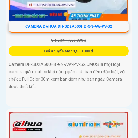
CAMERA DAHUA DH-SD2A500HB-GN-AW-PV-S2
Giá Bán: 1,800,000 ₫
Giá Khuyến Mại: 1,500,000 ₫
Camera DH-SD2A500HB-GN-AW-PV-S2 CMOS là một loại
camera giám sát có khả năng giám sát ban đêm đặc biệt, với
chế độ Full Color 30m xem ban đêm như ban ngày. Camera
được thiết kế...