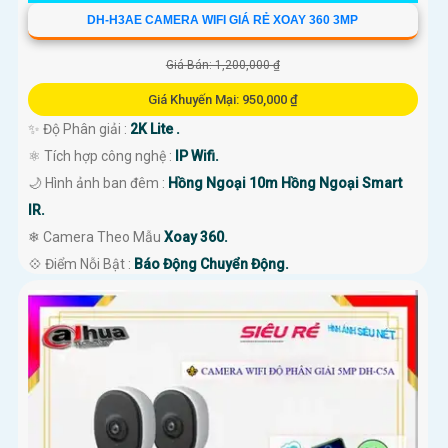
DH-H3AE CAMERA WIFI GIÁ RẺ XOAY 360 3MP
Giá Bán: 1,200,000 ₫
Giá Khuyến Mại: 950,000 ₫
✨ Độ Phân giải :
2K Lite .
⚛️ Tích hợp công nghệ :
IP Wifi.
🌙 Hình ảnh ban đêm :
Hồng Ngoại 10m Hồng Ngoại Smart
IR.
❄ Camera Theo Mẫu
Xoay 360.
️💠 Điểm Nỗi Bật :
Báo Động Chuyển Động.