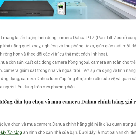
t mang lại ấn tượng hơn dòng camera Dahua PTZ (Pan-Tilt-Zoom) cun
p khả năng quét xoay, nghiêng và thu phóng từ xa, giúp giám sát một di
ch rộng hơn và theo dõi các vị trí cụ thể một cách linh hoạt.
hua còn sản xuất các dòng camera hồng ngoại, camera an toàn cho trẻ
, camera giám sát trong nhà và ngoài trời… Với sự đa dạng về tính năng
 ứng dụng, camera Dahua luôn đáp ứng được nhu cầu bảo vệ và quan s
a người tiêu dùng trên mọi phương diện.
ướng dẫn lựa chọn và mua camera Dahua chính hãng giá r
ệc lựa chọn và mua camera Dahua chính hãng giá rẻ là điều quan trọng 
Hãy Tin rằng
an ninh cho căn nhà của bạn. Dưới đây là một bài văn chi tiế