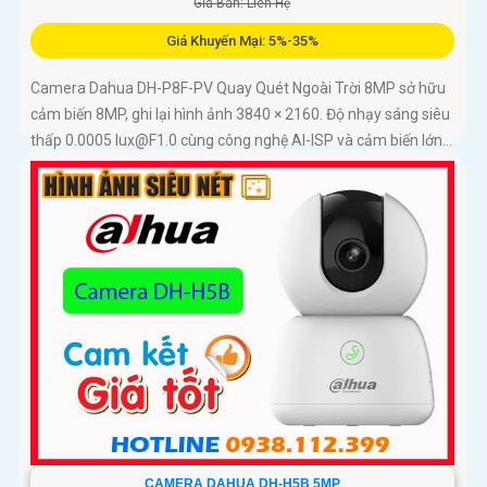
Giá Bán: Liên Hệ
Giá Khuyến Mại: 5%-35%
Camera Dahua DH-P8F-PV Quay Quét Ngoài Trời 8MP sở hữu
cảm biến 8MP, ghi lại hình ảnh 3840 × 2160. Độ nhạy sáng siêu
thấp 0.0005 lux@F1.0 cùng công nghệ AI-ISP và cảm biến lớn...
CAMERA DAHUA DH-H5B 5MP