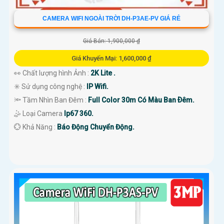
CAMERA WIFI NGOÀI TRỜI DH-P3AE-PV GIÁ RẺ
Giá Bán: 1,900,000 ₫
Giá Khuyến Mại: 1,600,000 ₫
👀 Chất lượng hình Ảnh :
2K Lite .
✳️ Sử dụng công nghệ :
IP Wifi.
🔦 Tầm Nhìn Ban Đêm :
Full Color 30m Có Màu Ban Ðêm.
🤹 Loại Camera
Ip67 360.
️💮 Khả Năng :
Báo Động Chuyển Động.