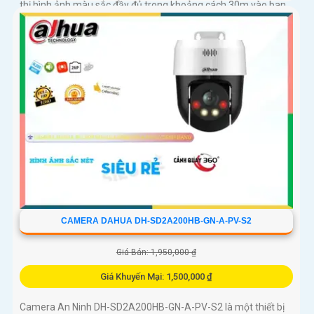
thị hình ảnh màu sắc đầy đủ trong khoảng cách 30m vào ban
đêm
CAMERA DAHUA DH-SD2A200HB-GN-A-PV-S2
Giá Bán: 1,950,000 ₫
Giá Khuyến Mại: 1,500,000 ₫
Camera An Ninh DH-SD2A200HB-GN-A-PV-S2 là một thiết bị