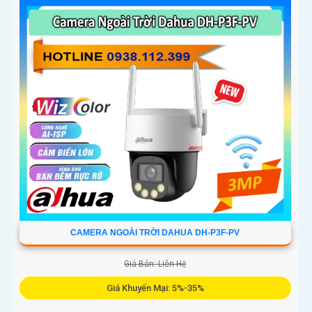
cả ngày lẫn đêm
CAMERA NGOÀI TRỜI DAHUA DH-P3F-PV
Giá Bán: Liên Hệ
Giá Khuyến Mại: 5%-35%