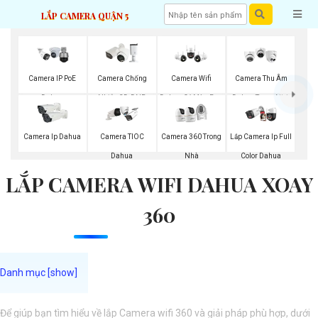
LẮP CAMERA QUẬN 5
Camera IP PoE
Camera Chống
Camera Wifi
Camera Thu Âm
Dahua
Nhiễu 3D-DNR
Dahua Có Màu Ban
Dahua Trong Nhà
Dahua
Đêm
Camera Ip Dahua
Camera TIOC
Camera 360 Trong
Lắp Camera Ip Full
Dahua
Nhà
Color Dahua
LẮP CAMERA WIFI DAHUA XOAY
360
Để giúp bạn tìm hiểu về lắp Camera wifi 360 và giải pháp phù hợp, dưới