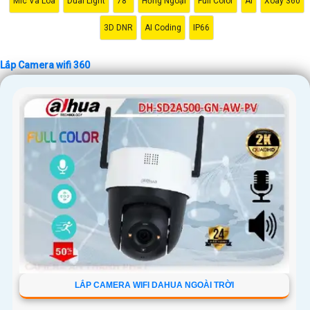
Mic Và Loa
Dual Light
78°
Hồng Ngoại
Full Color
AI
Xoay 360
sách của mình.
Hy vọng những thông tin trên sẽ giúp bạn có cái nhìn tổng quan về lắp
3D DNR
AI Coding
IP66
Camera wifi 360 và giải pháp phù hợp cho nhu cầu của mình. Nếu bạn
cần thêm thông tin hoặc hỏi về sản phẩm cụ thể, đừng ngần ngại để lại
Lắp Camera wifi 360
câu hỏi Cung cấp cho công trình biết.
'
LẮP CAMERA WIFI DAHUA NGOÀI TRỜI