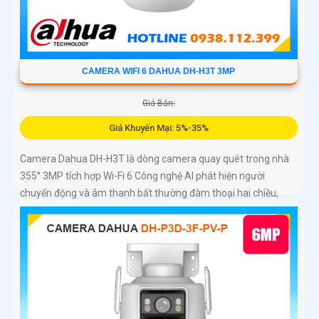
CAMERA WIFI 6 DAHUA DH-H3T 3MP
Giá Bán:
Giá Khuyến Mại: 5%-35%
Camera Dahua DH-H3T là dòng camera quay quét trong nhà
355° 3MP tích hợp Wi-Fi 6 Công nghệ AI phát hiện người
chuyển động và âm thanh bất thường đàm thoại hai chiều,
hồng ngoại tầm xa ban đêm 10m hỗ trợ thẻ nhớ MicroSD
256GB ONVIF và điều khiển từ xa qua ứng dụng DMSS