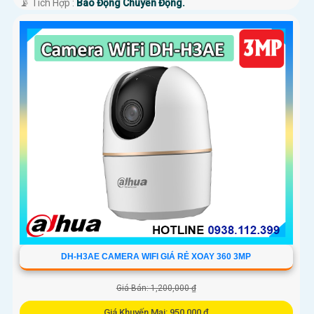
️📡 Tích Hợp :
Báo Động Chuyển Động.
DH-H3AE CAMERA WIFI GIÁ RẺ XOAY 360 3MP
Giá Bán: 1,200,000 ₫
Giá Khuyến Mại: 950,000 ₫