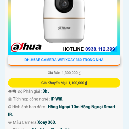
DH-H5AE CAMERA WIFI XOAY 360 TRONG NHÀ
Giá Bán: 1,300,000 ₫
Giá Khuyến Mại: 1,100,000 ₫
👁️‍🗨 Độ Phân giải :
3k .
🤖️ Tích hợp công nghệ :
IP Wifi.
✪ Hình ảnh ban đêm :
Hồng Ngoại 10m Hồng Ngoại Smart
IR.
💎 Mẫu Camera
Xoay 360.