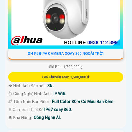
DH-P5B-PV CAMERA XOAY 360 NGOÀI TRỜI
Giá Bán: 1,700,000 ₫
Giá Khuyến Mại: 1,500,000 ₫
👁 Hình Ảnh Sắc nét :
3k .
👍 Công Nghệ Hình Ảnh :
IP Wifi.
🌈 Tầm Nhìn Ban Đêm :
Full Color 30m Có Màu Ban Ðêm.
❄ Camera Thiết Kế
IP67 xoay 360.
️🔔 Khả Năng :
Công Nghệ AI.