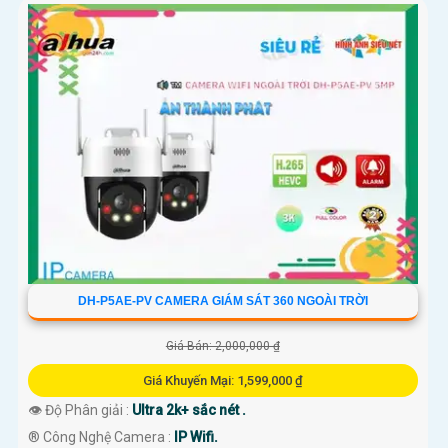
DH-P5AE-PV CAMERA GIÁM SÁT 360 NGOÀI TRỜI
Giá Bán: 2,000,000 ₫
Giá Khuyến Mại: 1,599,000 ₫
👁 Độ Phân giải :
Ultra 2k+ sắc nét .
®️ Công Nghệ Camera :
IP Wifi.