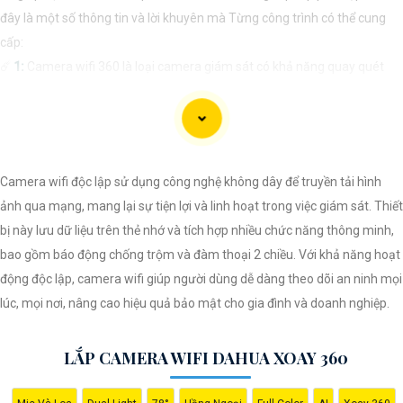
đây là một số thông tin và lời khuyên mà Từng công trình có thể cung
cấp:
☄️
1:
Camera wifi 360 là loại camera giám sát có khả năng quay quét
360 độ, cho phép bạn theo dõi mọi góc cạnh trong một không gian một
cách linh hoạt và toàn diện.
🔮 Chức Cao Cấp
2:
Khi lựa chọn Camera wifi 360, bạn cần 🕎 Nhìn đến
đến các yếu tố như độ phân giải hình ảnh, khả năng xoay ngang, dọc,
Camera wifi độc lập sử dụng công nghệ không dây để truyền tải hình
chất lượng kết nối wifi, tính năng cảnh báo khi phát hiện chuyển động,
ảnh qua mạng, mang lại sự tiện lợi và linh hoạt trong việc giám sát. Thiết
đèn hồng ngoại cho đèn ban đêm, và khả năng lưu trữ hình ảnh/video.
bị này lưu dữ liệu trên thẻ nhớ và tích hợp nhiều chức năng thông minh,
👍
3:
Giải pháp lắp đặt Camera wifi 360 phù hợp sẽ phụ thuộc vào nhu
bao gồm báo động chống trộm và đàm thoại 2 chiều. Với khả năng hoạt
cầu cụ thể của bạn, ví dụ như giám sát gia đình, văn phòng, cửa hàng,
động độc lập, camera wifi giúp người dùng dễ dàng theo dõi an ninh mọi
hay nơi công cộng. Bạn cần xác định vị trí lắp đặt, số lượng camera cần
lúc, mọi nơi, nâng cao hiệu quả bảo mật cho gia đình và doanh nghiệp.
thiết, và tính năng mà bạn mong muốn.
🤵
4:
Trước khi mua và lắp đặt Camera wifi 360, bạn nên tìm hiểu kỹ về
LẮP CAMERA WIFI DAHUA XOAY 360
các sản phẩm có sẵn trên thị trường, đánh giá từ người dùng, tư vấn
của chuyên gia, và chọn lựa sản phẩm phù hợp với nhu cầu và ngân