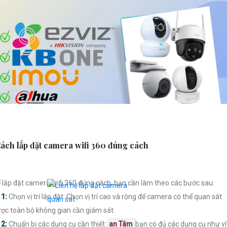
ách lắp đặt camera wifi 360 đúng cách
 lắp đặt camera wifi 360 đúng cách, bạn cần làm theo các bước sau:

1:
Chọn vị trí lắp đặt: Chọn vị trí cao và rộng để camera có thể quan sát
ợc toàn bộ không gian cần giám sát.

2:
Chuẩn bị các dụng cụ cần thiết:
an Tâm
bạn có đủ các dụng cụ như ví