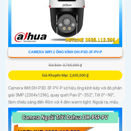
CAMERA WIFI 2 ỐNG KÍNH DH-P3D-3F-PV-P
Giá Bán: 3,765,000 ₫
Giá Khuyến Mại: 2,635,500 ₫
Camera Wifi DH-P3D-3F-PV-P sở hữu ống kính kép với độ phân
giải 3MP (2304x1296), quay quét Pan 0°–352°, Tilt 0°–90°,
tầm chiếu sáng đến 40m với 4 đèn warm light. Ngoài ra, mẫu
camera này còn đạt chuẩn chống nước IP66, hỗ trợ thẻ nhớ tối
đa 256GB, kết nối Wi-Fi 2