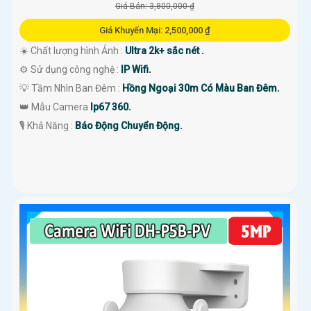
Giá Bán: 3,800,000 ₫
Giá Khuyến Mại: 2,500,000 ₫
☀️ Chất lượng hình Ảnh :
Ultra 2k+ sắc nét .
⚙ Sử dụng công nghệ :
IP Wifi.
💡 Tầm Nhìn Ban Đêm :
Hồng Ngoại 30m Có Màu Ban Đêm.
👑 Mẫu Camera
Ip67 360.
️🎙 Khả Năng :
Báo Động Chuyển Động.