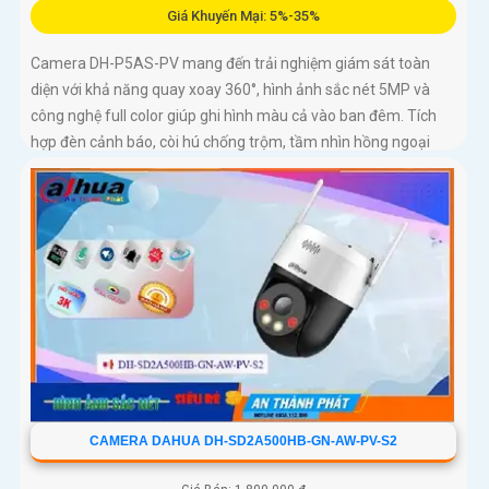
Giá Khuyến Mại: 5%-35%
Camera DH-P5AS-PV mang đến trải nghiệm giám sát toàn
diện với khả năng quay xoay 360°, hình ảnh sắc nét 5MP và
công nghệ full color giúp ghi hình màu cả vào ban đêm. Tích
hợp đèn cảnh báo, còi hú chống trộm, tầm nhìn hồng ngoại
30m, khe thẻ nhớ đến 256GB cùng chuẩn chống nước IP66
camera hoạt động ổn định trong mọi điều kiện
CAMERA DAHUA DH-SD2A500HB-GN-AW-PV-S2