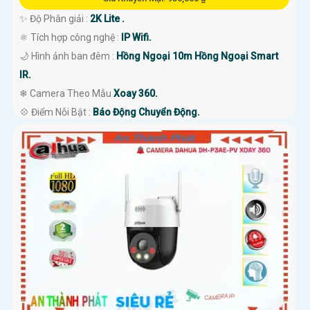
✨ Độ Phân giải :
2K Lite .
⚛️ Tích hợp công nghệ :
IP Wifi.
🌙 Hình ảnh ban đêm :
Hồng Ngoại 10m Hồng Ngoại Smart
IR.
❄ Camera Theo Mẫu
Xoay 360.
️💠 Điểm Nỗi Bật :
Báo Động Chuyển Động.