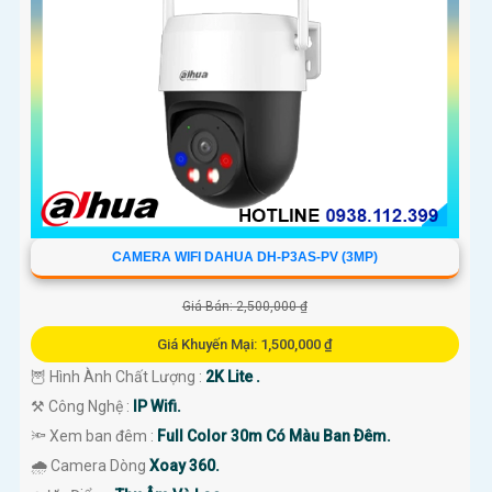
CAMERA WIFI DAHUA DH-P3AS-PV (3MP)
Giá Bán: 2,500,000 ₫
Giá Khuyến Mại: 1,500,000 ₫
🦉 Hình Ành Chất Lượng :
2K Lite .
⚒ Công Nghệ :
IP Wifi.
🔦 Xem ban đêm :
Full Color 30m Có Màu Ban Ðêm.
🌧️ Camera Dòng
Xoay 360.