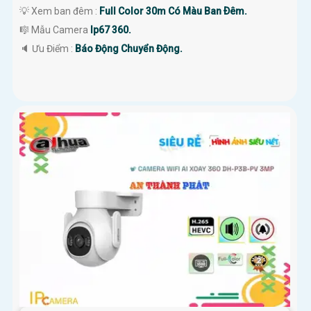
💡 Xem ban đêm :
Full Color 30m Có Màu Ban Ðêm.
🎼️ Mẫu Camera
Ip67 360.
️🔈 Ưu Điểm :
Báo Động Chuyển Động.