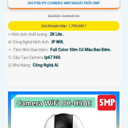
DH-P3B-PV CAMERA WIFI NGOÀI TRỜI 3MP
Giá Bán: Contact Us
Giá Khuyến Mại: 1,799,000 ?
️⚡ Hình ảnh chất lượng :
2K Lite .
⚙ Công Nghệ Hình Ảnh :
IP Wifi.
🔅 Tầm Nhìn Ban Đêm :
Full Color 30m Có Màu Ban Ðêm.
💦 Cấu Tạo Camera
Ip67 360.
️🆑 Khả Năng :
Công Nghệ AI.