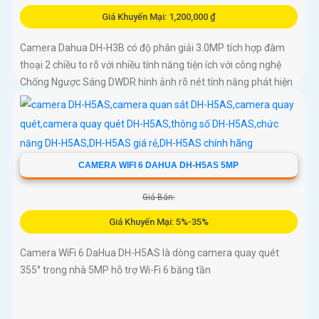
Giá Khuyến Mại: 1,200,000 ₫
Camera Dahua DH-H3B có độ phân giải 3.0MP tích hợp đàm
thoại 2 chiều to rõ với nhiều tính năng tiện ích với công nghệ
Chống Ngược Sáng DWDR hình ảnh rõ nét tính năng phát hiện
chuyển động phân biệt người và chuyển động khác, Hồng
ngoại 10m cho giám sát ban đêm sắc nét dù thiếu ánh sáng
CAMERA WIFI 6 DAHUA DH-H5AS 5MP
Giá Bán:
Giá Khuyến Mại: 5%-35%
Camera WiFi 6 DaHua DH-H5AS là dòng camera quay quét
355° trong nhà 5MP hỗ trợ Wi-Fi 6 băng tần