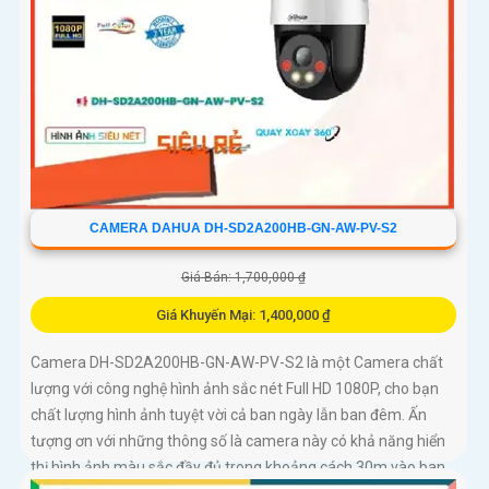
CAMERA DAHUA DH-SD2A200HB-GN-AW-PV-S2
Giá Bán: 1,700,000 ₫
Giá Khuyến Mại: 1,400,000 ₫
Camera DH-SD2A200HB-GN-AW-PV-S2 là một Camera chất
lượng với công nghệ hình ảnh sắc nét Full HD 1080P, cho bạn
chất lượng hình ảnh tuyệt vời cả ban ngày lẫn ban đêm. Ấn
tượng ơn với những thông số là camera này có khả năng hiển
thị hình ảnh màu sắc đầy đủ trong khoảng cách 30m vào ban