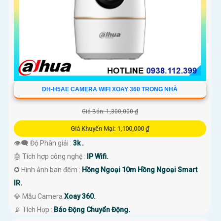
DH-H5AE CAMERA WIFI XOAY 360 TRONG NHÀ
Giá Bán: 1,300,000 ₫
Giá Khuyến Mại: 1,100,000 ₫
👁️‍🗨 Độ Phân giải :
3k .
🤖️ Tích hợp công nghệ :
IP Wifi.
✪ Hình ảnh ban đêm :
Hồng Ngoại 10m Hồng Ngoại Smart
IR.
💎 Mẫu Camera
Xoay 360.
️📡 Tích Hợp :
Báo Động Chuyển Động.