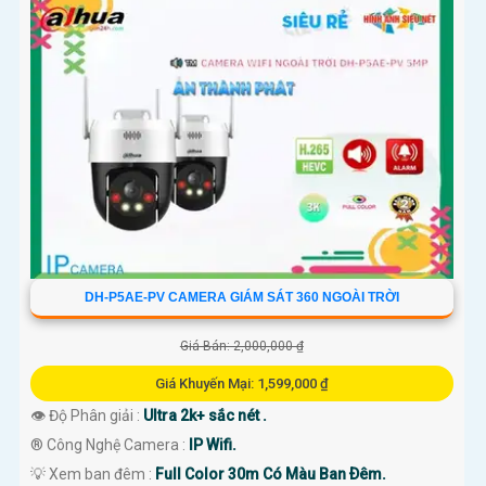
DH-P5AE-PV CAMERA GIÁM SÁT 360 NGOÀI TRỜI
Giá Bán: 2,000,000 ₫
Giá Khuyến Mại: 1,599,000 ₫
👁 Độ Phân giải :
Ultra 2k+ sắc nét .
®️ Công Nghệ Camera :
IP Wifi.
💡 Xem ban đêm :
Full Color 30m Có Màu Ban Ðêm.