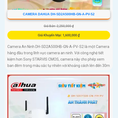
CAMERA DAHUA DH-SD2A500HB-GN-A-PV-S2
Giá Bán: 2,250,000 ₫
Giá Khuyến Mại: 1,600,000 ₫
Camera An Ninh DH-SD2A500HB-GN-A-PV-S2 là một Camera
hàng đầu trong lĩnh vực camera an ninh. Với công nghệ tiết
kiệm hơn Sony STARVIS CMOS, camera này cho phép xem
ban đêm trong màu sắc tự nhiên với khoảng cách lên đến 30m