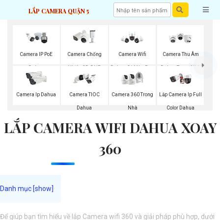
LẮP CAMERA QUẬN 5
Camera IP PoE
Camera Chống
Camera Wifi
Camera Thu Âm
Dahua
Nhiễu 3D-DNR
Dahua Có Màu Ban
Dahua Trong Nhà
Dahua
Đêm
Camera Ip Dahua
Camera TIOC
Camera 360 Trong
Lắp Camera Ip Full
Dahua
Nhà
Color Dahua
LẮP CAMERA WIFI DAHUA XOAY
360
Để giúp bạn tìm hiểu về lắp Camera wifi 360 và giải pháp phù hợp, dưới