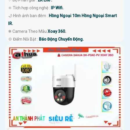
⚛️ Tích hợp công nghệ :
IP Wifi.
🌙 Hình ảnh ban đêm :
Hồng Ngoại 10m Hồng Ngoại Smart
IR.
❄ Camera Theo Mẫu
Xoay 360.
️💠 Điểm Nỗi Bật :
Báo Động Chuyển Động.