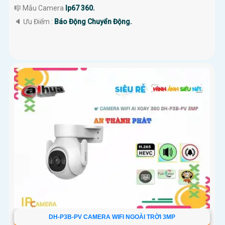
🎼️ Mẫu Camera
Ip67 360.
️🔈 Ưu Điểm :
Báo Động Chuyển Động.
DH-P3B-PV CAMERA WIFI NGOÀI TRỜI 3MP