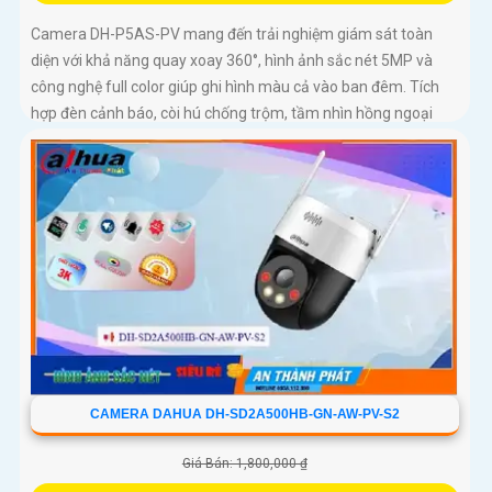
Camera DH-P5AS-PV mang đến trải nghiệm giám sát toàn
diện với khả năng quay xoay 360°, hình ảnh sắc nét 5MP và
công nghệ full color giúp ghi hình màu cả vào ban đêm. Tích
hợp đèn cảnh báo, còi hú chống trộm, tầm nhìn hồng ngoại
30m, khe thẻ nhớ đến 256GB cùng chuẩn chống nước IP66
camera hoạt động ổn định trong mọi điều kiện
CAMERA DAHUA DH-SD2A500HB-GN-AW-PV-S2
Giá Bán: 1,800,000 ₫