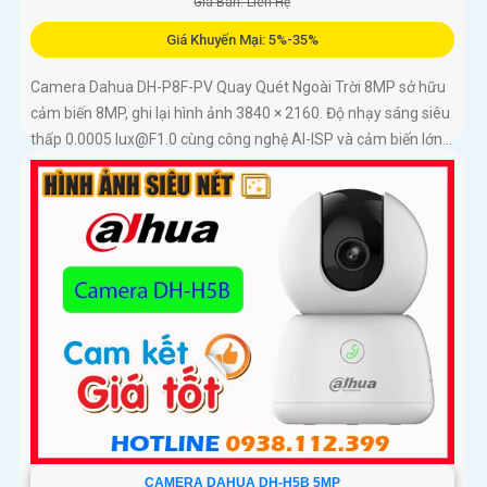
Giá Bán: Liên Hệ
Giá Khuyến Mại: 5%-35%
Camera Dahua DH-P8F-PV Quay Quét Ngoài Trời 8MP sở hữu
cảm biến 8MP, ghi lại hình ảnh 3840 × 2160. Độ nhạy sáng siêu
thấp 0.0005 lux@F1.0 cùng công nghệ AI-ISP và cảm biến lớn...
CAMERA DAHUA DH-H5B 5MP