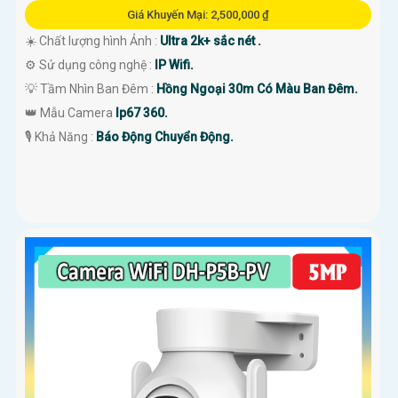
Giá Khuyến Mại: 2,500,000 ₫
☀️ Chất lượng hình Ảnh :
Ultra 2k+ sắc nét .
⚙ Sử dụng công nghệ :
IP Wifi.
💡 Tầm Nhìn Ban Đêm :
Hồng Ngoại 30m Có Màu Ban Đêm.
👑 Mẫu Camera
Ip67 360.
️🎙 Khả Năng :
Báo Động Chuyển Động.