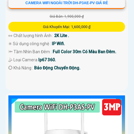
CAMERA WIFI NGOÀI TRỜI DH-P3AE-PV GIÁ RẺ
Giá Bán: 1,900,000 ₫
Giá Khuyến Mại: 1,600,000 ₫
👀 Chất lượng hình Ảnh :
2K Lite .
✳️ Sử dụng công nghệ :
IP Wifi.
🔦 Tầm Nhìn Ban Đêm :
Full Color 30m Có Màu Ban Ðêm.
🤹 Loại Camera
Ip67 360.
️💮 Khả Năng :
Báo Động Chuyển Động.