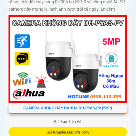
rõ nét. Với độ nhạy sáng 0.0005 lux@F1.0 và công nghệ AI-ISP,
camera này mang lại hình ảnh vượt trội cả ngày lẫn đêm
CAMERA KHÔNG DÂY DAHUA DH-P5AS-PV (5MP)
Giá Bán: Liên Hệ
Giá Khuyến Mại: 5%-35%