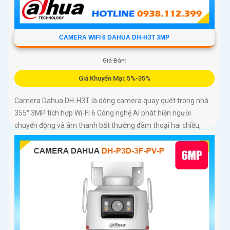
CAMERA WIFI 6 DAHUA DH-H3T 3MP
Giá Bán:
Giá Khuyến Mại: 5%-35%
Camera Dahua DH-H3T là dòng camera quay quét trong nhà
355° 3MP tích hợp Wi-Fi 6 Công nghệ AI phát hiện người
chuyển động và âm thanh bất thường đàm thoại hai chiều,
hồng ngoại tầm xa ban đêm 10m hỗ trợ thẻ nhớ MicroSD
256GB ONVIF và điều khiển từ xa qua ứng dụng DMSS