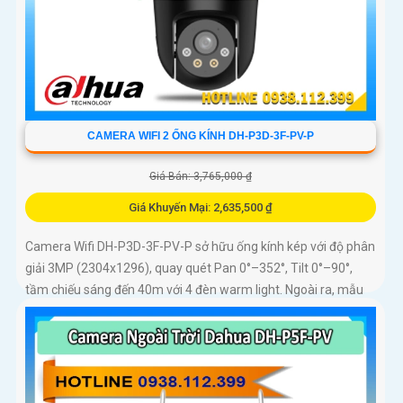
CAMERA WIFI 2 ỐNG KÍNH DH-P3D-3F-PV-P
Giá Bán: 3,765,000 ₫
Giá Khuyến Mại: 2,635,500 ₫
Camera Wifi DH-P3D-3F-PV-P sở hữu ống kính kép với độ phân
giải 3MP (2304x1296), quay quét Pan 0°–352°, Tilt 0°–90°,
tầm chiếu sáng đến 40m với 4 đèn warm light. Ngoài ra, mẫu
camera này còn đạt chuẩn chống nước IP66, hỗ trợ thẻ nhớ tối
đa 256GB, kết nối Wi-Fi 2