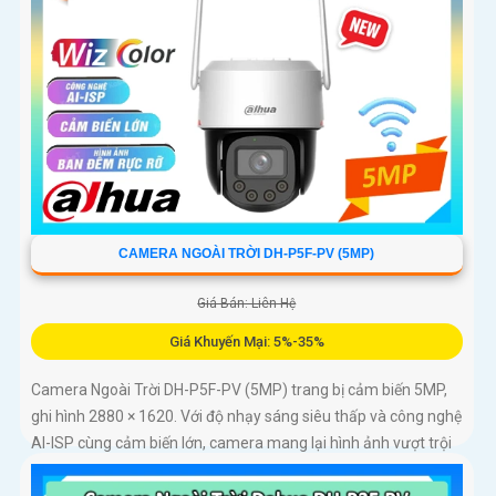
CAMERA NGOÀI TRỜI DH-P5F-PV (5MP)
Giá Bán: Liên Hệ
Giá Khuyến Mại: 5%-35%
Camera Ngoài Trời DH-P5F-PV (5MP) trang bị cảm biến 5MP,
ghi hình 2880 × 1620. Với độ nhạy sáng siêu thấp và công nghệ
AI-ISP cùng cảm biến lớn, camera mang lại hình ảnh vượt trội
cả ngày lẫn đêm