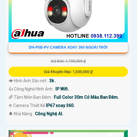
DH-P5B-PV CAMERA XOAY 360 NGOÀI TRỜI
Giá Bán: 1,700,000 ₫
Giá Khuyến Mại: 1,500,000 ₫
👁 Hình Ảnh Sắc nét :
3k .
👍 Công Nghệ Hình Ảnh :
IP Wifi.
🌈 Tầm Nhìn Ban Đêm :
Full Color 30m Có Màu Ban Ðêm.
❄ Camera Thiết Kế
IP67 xoay 360.
️🔔 Khả Năng :
Công Nghệ AI.