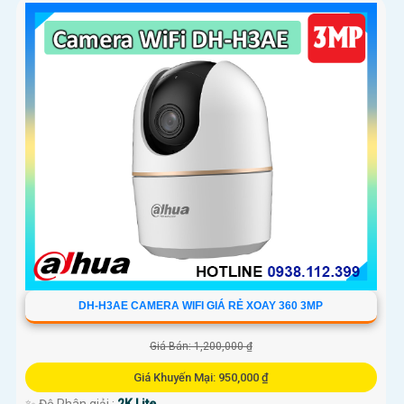
DH-H3AE CAMERA WIFI GIÁ RẺ XOAY 360 3MP
Giá Bán: 1,200,000 ₫
Giá Khuyến Mại: 950,000 ₫
✨ Độ Phân giải :
2K Lite .