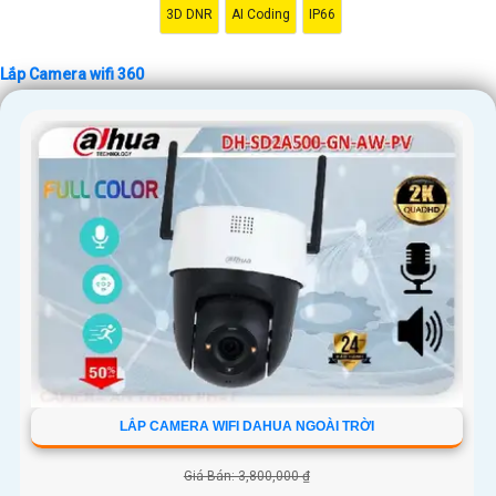
sách của mình.
3D DNR
AI Coding
IP66
Hy vọng những thông tin trên sẽ giúp bạn có cái nhìn tổng quan về lắp
Camera wifi 360 và giải pháp phù hợp cho nhu cầu của mình. Nếu bạn
Lắp Camera wifi 360
cần thêm thông tin hoặc hỏi về sản phẩm cụ thể, đừng ngần ngại để lại
câu hỏi Cung cấp cho công trình biết.
'
LẮP CAMERA WIFI DAHUA NGOÀI TRỜI
Giá Bán: 3,800,000 ₫