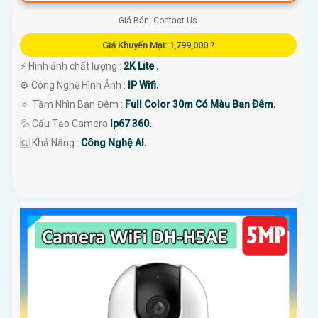
Giá Bán: Contact Us
Giá Khuyến Mại: 1,799,000 ?
️⚡ Hình ảnh chất lượng :
2K Lite .
⚙ Công Nghệ Hình Ảnh :
IP Wifi.
🔅 Tầm Nhìn Ban Đêm :
Full Color 30m Có Màu Ban Ðêm.
💦 Cấu Tạo Camera
Ip67 360.
️🆑 Khả Năng :
Công Nghệ AI.