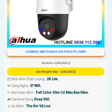
CAMERA WIFI DAHUA DH-P3AS-PV (3MP)
Giá Bán: 2,500,000 ₫
Giá Khuyến Mại: 1,500,000 ₫
🦉 Hình Ành Chất Lượng :
2K Lite .
⚒ Công Nghệ :
IP Wifi.
🔦 Xem ban đêm :
Full Color 30m Có Màu Ban Ðêm.
🌧️ Camera Dòng
Xoay 360.
️➲ Ưu Điểm :
Thu Âm Và Loa.