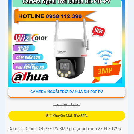
CAMERA NGOÀI TRỜI DAHUA DH-P3F-PV
Giá Bán: Liên Hệ
Giá Khuyến Mại: 5%-35%
Camera Dahua DH-P3F-PV 3MP ghi lại hình ảnh 2304 × 1296