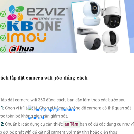
ách lắp đặt camera wifi 360 đúng cách
 lắp đặt camera wifi 360 đúng cách, bạn cần làm theo các bước sau:

1:
Chọn vị trí lắp đặt: Chọn vị trí cao và rộng để camera có thể quan sát
ợc toàn bộ không gian cần giám sát.

2:
Chuẩn bị các dụng cụ cần thiết:
an Tâm
bạn có đủ các dụng cụ như ví
p đỡ, bộ phát wifi để kết nối camera với máy tính hoặc điện thoại.