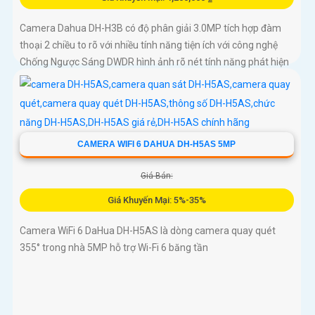
Camera Dahua DH-H3B có độ phân giải 3.0MP tích hợp đàm
thoại 2 chiều to rõ với nhiều tính năng tiện ích với công nghệ
Chống Ngược Sáng DWDR hình ảnh rõ nét tính năng phát hiện
chuyển động phân biệt người và chuyển động khác, Hồng
ngoại 10m cho giám sát ban đêm sắc nét dù thiếu ánh sáng
CAMERA WIFI 6 DAHUA DH-H5AS 5MP
Giá Bán:
Giá Khuyến Mại: 5%-35%
Camera WiFi 6 DaHua DH-H5AS là dòng camera quay quét
355° trong nhà 5MP hỗ trợ Wi-Fi 6 băng tần