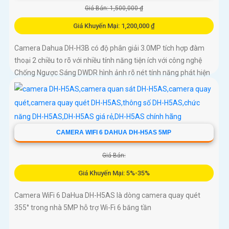
Giá Bán: 1,500,000 ₫
Giá Khuyến Mại: 1,200,000 ₫
Camera Dahua DH-H3B có độ phân giải 3.0MP tích hợp đàm
thoại 2 chiều to rõ với nhiều tính năng tiện ích với công nghệ
Chống Ngược Sáng DWDR hình ảnh rõ nét tính năng phát hiện
chuyển động phân biệt người và chuyển động khác, Hồng
ngoại 10m cho giám sát ban đêm sắc nét dù thiếu ánh sáng
CAMERA WIFI 6 DAHUA DH-H5AS 5MP
Giá Bán:
Giá Khuyến Mại: 5%-35%
Camera WiFi 6 DaHua DH-H5AS là dòng camera quay quét
355° trong nhà 5MP hỗ trợ Wi-Fi 6 băng tần