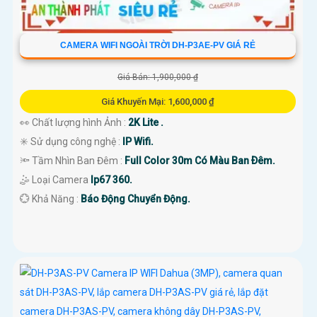
CAMERA WIFI NGOÀI TRỜI DH-P3AE-PV GIÁ RẺ
Giá Bán: 1,900,000 ₫
Giá Khuyến Mại: 1,600,000 ₫
👀 Chất lượng hình Ảnh :
2K Lite .
✳️ Sử dụng công nghệ :
IP Wifi.
🔦 Tầm Nhìn Ban Đêm :
Full Color 30m Có Màu Ban Ðêm.
🤹 Loại Camera
Ip67 360.
️💮 Khả Năng :
Báo Động Chuyển Động.