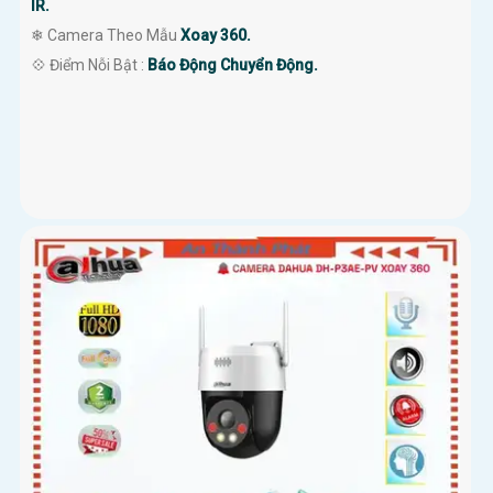
IR.
❄ Camera Theo Mẫu
Xoay 360.
️💠 Điểm Nỗi Bật :
Báo Động Chuyển Động.