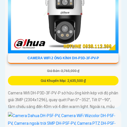
CAMERA WIFI 2 ỐNG KÍNH DH-P3D-3F-PV-P
Giá Bán: 3,765,000 ₫
Giá Khuyến Mại: 2,635,500 ₫
Camera Wifi DH-P3D-3F-PV-P sở hữu ống kính kép với độ phân
giải 3MP (2304x1296), quay quét Pan 0°–352°, Tilt 0°–90°,
tầm chiếu sáng đến 40m với 4 đèn warm light. Ngoài ra, mẫu
camera này còn đạt chuẩn chống nước IP66, hỗ trợ thẻ nhớ tối
đa 256GB, kết nối Wi-Fi 2