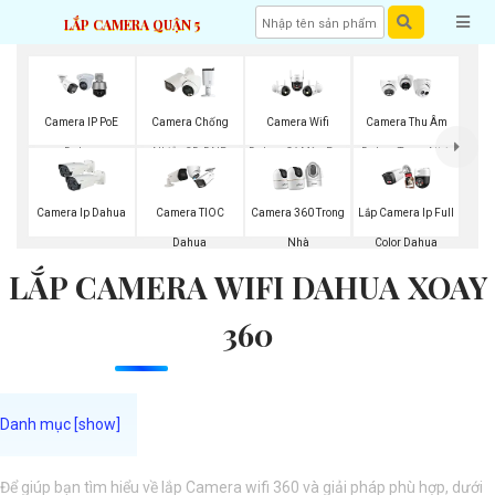
LẮP CAMERA QUẬN 5
Camera IP PoE
Camera Chống
Camera Wifi
Camera Thu Âm
Dahua
Nhiễu 3D-DNR
Dahua Có Màu Ban
Dahua Trong Nhà
Dahua
Đêm
Camera Ip Dahua
Camera TIOC
Camera 360 Trong
Lắp Camera Ip Full
Dahua
Nhà
Color Dahua
LẮP CAMERA WIFI DAHUA XOAY
360
Để giúp bạn tìm hiểu về lắp Camera wifi 360 và giải pháp phù hợp, dưới