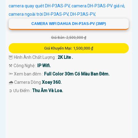
CAMERA WIFI DAHUA DH-P3AS-PV (3MP)
Giá Bán: 2,500,000 ₫
Giá Khuyến Mại: 1,500,000 ₫
🦉 Hình Ành Chất Lượng :
2K Lite .
⚒ Công Nghệ :
IP Wifi.
🔦 Xem ban đêm :
Full Color 30m Có Màu Ban Ðêm.
🌧️ Camera Dòng
Xoay 360.
️➲ Ưu Điểm :
Thu Âm Và Loa.