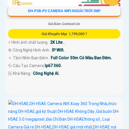
DH-P3B-PV CAMERA WIFI NGOÀI TRỜI 3MP
Giá Bán: Contact Us
Giá Khuyến Mại: 1,799,000 ?
️⚡ Hình ảnh chất lượng :
2K Lite .
⚙ Công Nghệ Hình Ảnh :
IP Wifi.
🔅 Tầm Nhìn Ban Đêm :
Full Color 30m Có Màu Ban Ðêm.
💦 Cấu Tạo Camera
Ip67 360.
️🆑 Khả Năng :
Công Nghệ AI.