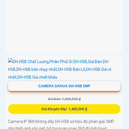
CAMERA DAHUA DH-H5B 5MP
Giá Bán: 1,600,000 ₫
Giá Khuyến Mại: 1,400,000 ₫
Camera IP Wifi không dây DH-H5B sở hữu độ phân giải 5MP
cho hình ảnh sắc nét, hỗ trợ quay xoay 360 độ linh hoạt.