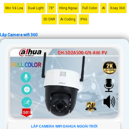
sách của mình.
Mic Và Loa
Dual Light
78°
Hồng Ngoại
Full Color
AI
Xoay 360
Hy vọng những thông tin trên sẽ giúp bạn có cái nhìn tổng quan về lắp
Camera wifi 360 và giải pháp phù hợp cho nhu cầu của mình. Nếu bạn
3D DNR
AI Coding
IP66
cần thêm thông tin hoặc hỏi về sản phẩm cụ thể, đừng ngần ngại để lại
câu hỏi Cung cấp cho công trình biết.
Lắp Camera wifi 360
'
LẮP CAMERA WIFI DAHUA NGOÀI TRỜI