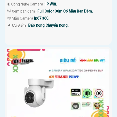
®️ Công Nghệ Camera :
IP Wifi.
💡 Xem ban đêm :
Full Color 30m Có Màu Ban Ðêm.
🎼️ Mẫu Camera
Ip67 360.
️🔈 Ưu Điểm :
Báo Động Chuyển Động.