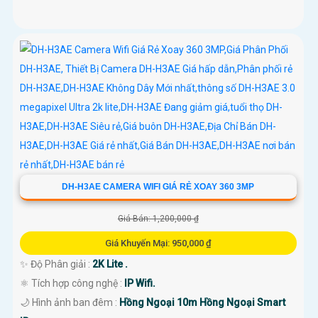
DH-H3AE CAMERA WIFI GIÁ RẺ XOAY 360 3MP
Giá Bán: 1,200,000 ₫
Giá Khuyến Mại: 950,000 ₫
✨ Độ Phân giải :
2K Lite .
⚛️ Tích hợp công nghệ :
IP Wifi.
🌙 Hình ảnh ban đêm :
Hồng Ngoại 10m Hồng Ngoại Smart