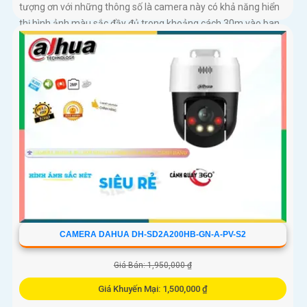
tượng ơn với những thông số là camera này có khả năng hiển
thị hình ảnh màu sắc đầy đủ trong khoảng cách 30m vào ban
đêm
CAMERA DAHUA DH-SD2A200HB-GN-A-PV-S2
Giá Bán: 1,950,000 ₫
Giá Khuyến Mại: 1,500,000 ₫