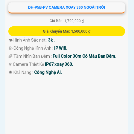
DH-P5B-PV CAMERA XOAY 360 NGOÀI TRỜI
Giá Bán: 1,700,000 ₫
Giá Khuyến Mại: 1,500,000 ₫
👁 Hình Ảnh Sắc nét :
3k .
👍 Công Nghệ Hình Ảnh :
IP Wifi.
🌈 Tầm Nhìn Ban Đêm :
Full Color 30m Có Màu Ban Ðêm.
❄ Camera Thiết Kế
IP67 xoay 360.
️🔔 Khả Năng :
Công Nghệ AI.