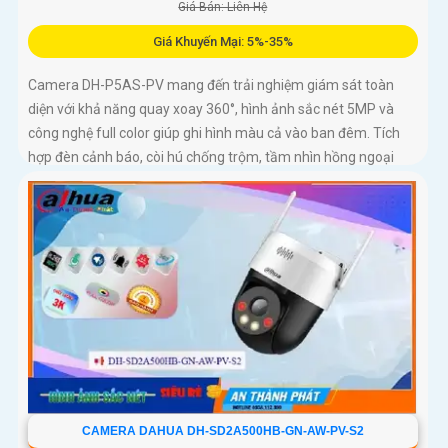
Giá Bán: Liên Hệ
Giá Khuyến Mại: 5%-35%
Camera DH-P5AS-PV mang đến trải nghiệm giám sát toàn
diện với khả năng quay xoay 360°, hình ảnh sắc nét 5MP và
công nghệ full color giúp ghi hình màu cả vào ban đêm. Tích
hợp đèn cảnh báo, còi hú chống trộm, tầm nhìn hồng ngoại
30m, khe thẻ nhớ đến 256GB cùng chuẩn chống nước IP66
camera hoạt động ổn định trong mọi điều kiện
CAMERA DAHUA DH-SD2A500HB-GN-AW-PV-S2