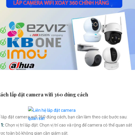
ách lắp đặt camera wifi 360 đúng cách
 lắp đặt camera wifi 360 đúng cách, bạn cần làm theo các bước sau:

1:
Chọn vị trí lắp đặt: Chọn vị trí cao và rộng để camera có thể quan sát
ợc toàn bộ không gian cần giám sát.