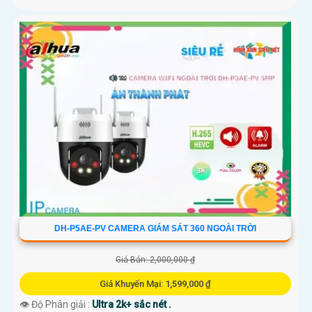
DH-P5AE-PV CAMERA GIÁM SÁT 360 NGOÀI TRỜI
Giá Bán: 2,000,000 ₫
Giá Khuyến Mại: 1,599,000 ₫
👁 Độ Phân giải :
Ultra 2k+ sắc nét .