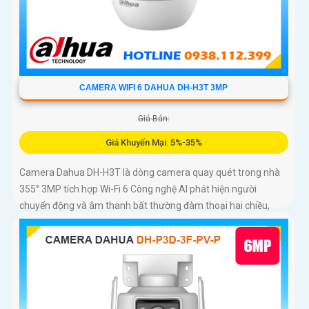
CAMERA WIFI 6 DAHUA DH-H3T 3MP
Giá Bán:
Giá Khuyến Mại: 5%-35%
Camera Dahua DH-H3T là dòng camera quay quét trong nhà
355° 3MP tích hợp Wi-Fi 6 Công nghệ AI phát hiện người
chuyển động và âm thanh bất thường đàm thoại hai chiều,
hồng ngoại tầm xa ban đêm 10m hỗ trợ thẻ nhớ MicroSD
256GB ONVIF và điều khiển từ xa qua ứng dụng DMSS