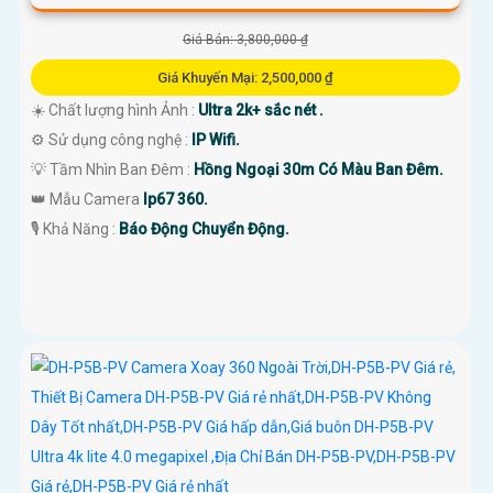
Giá Bán: 3,800,000 ₫
Giá Khuyến Mại: 2,500,000 ₫
☀️ Chất lượng hình Ảnh :
Ultra 2k+ sắc nét .
⚙ Sử dụng công nghệ :
IP Wifi.
💡 Tầm Nhìn Ban Đêm :
Hồng Ngoại 30m Có Màu Ban Đêm.
👑 Mẫu Camera
Ip67 360.
️🎙 Khả Năng :
Báo Động Chuyển Động.