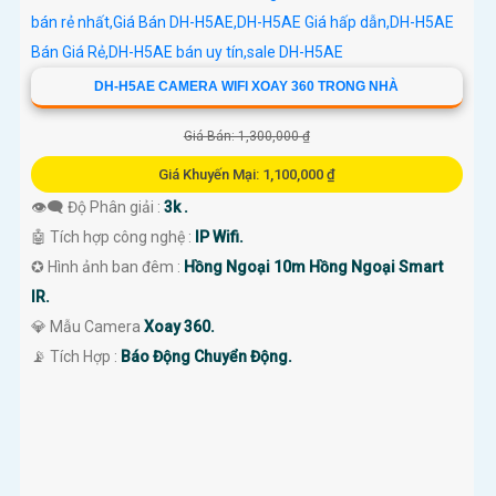
DH-H5AE CAMERA WIFI XOAY 360 TRONG NHÀ
Giá Bán: 1,300,000 ₫
Giá Khuyến Mại: 1,100,000 ₫
👁️‍🗨 Độ Phân giải :
3k .
🤖️ Tích hợp công nghệ :
IP Wifi.
✪ Hình ảnh ban đêm :
Hồng Ngoại 10m Hồng Ngoại Smart
IR.
💎 Mẫu Camera
Xoay 360.
️📡 Tích Hợp :
Báo Động Chuyển Động.