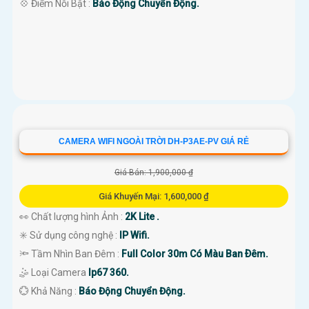
️💠 Điểm Nỗi Bật :
Báo Động Chuyển Động.
CAMERA WIFI NGOÀI TRỜI DH-P3AE-PV GIÁ RẺ
Giá Bán: 1,900,000 ₫
Giá Khuyến Mại: 1,600,000 ₫
👀 Chất lượng hình Ảnh :
2K Lite .
✳️ Sử dụng công nghệ :
IP Wifi.
🔦 Tầm Nhìn Ban Đêm :
Full Color 30m Có Màu Ban Ðêm.
🤹 Loại Camera
Ip67 360.
️💮 Khả Năng :
Báo Động Chuyển Động.