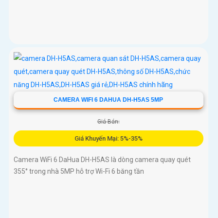
CAMERA WIFI 6 DAHUA DH-H5AS 5MP
Giá Bán:
Giá Khuyến Mại: 5%-35%
Camera WiFi 6 DaHua DH-H5AS là dòng camera quay quét
355° trong nhà 5MP hỗ trợ Wi-Fi 6 băng tần