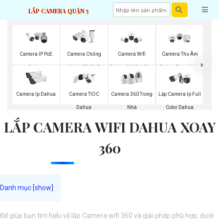
LẮP CAMERA QUẬN 5
Camera IP PoE
Camera Chống
Camera Wifi
Camera Thu Âm
Dahua
Nhiễu 3D-DNR
Dahua Có Màu Ban
Dahua Trong Nhà
Dahua
Đêm
Camera Ip Dahua
Camera TIOC
Camera 360 Trong
Lắp Camera Ip Full
Dahua
Nhà
Color Dahua
LẮP CAMERA WIFI DAHUA XOAY
360
Để giúp bạn tìm hiểu về lắp Camera wifi 360 và giải pháp phù hợp, dưới