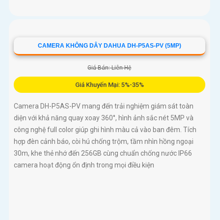
CAMERA KHÔNG DÂY DAHUA DH-P5AS-PV (5MP)
Giá Bán: Liên Hệ
Giá Khuyến Mại: 5%-35%
Camera DH-P5AS-PV mang đến trải nghiệm giám sát toàn
diện với khả năng quay xoay 360°, hình ảnh sắc nét 5MP và
công nghệ full color giúp ghi hình màu cả vào ban đêm. Tích
hợp đèn cảnh báo, còi hú chống trộm, tầm nhìn hồng ngoại
30m, khe thẻ nhớ đến 256GB cùng chuẩn chống nước IP66
camera hoạt động ổn định trong mọi điều kiện