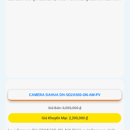
CAMERA DAHUA DH-SD2A500-GN-AW-PV
Giá Bán: 3,055,000 ₫
Giá Khuyến Mại: 2,200,000 ₫