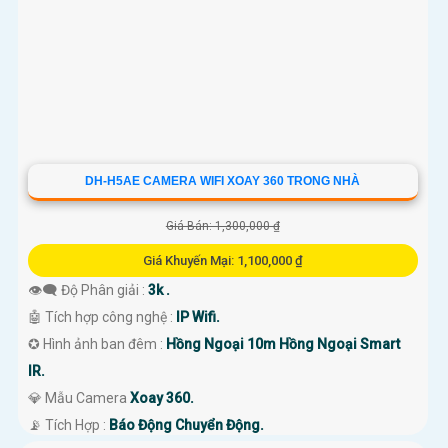
DH-H5AE CAMERA WIFI XOAY 360 TRONG NHÀ
Giá Bán: 1,300,000 ₫
Giá Khuyến Mại: 1,100,000 ₫
👁️‍🗨 Độ Phân giải :
3k .
🤖️ Tích hợp công nghệ :
IP Wifi.
✪ Hình ảnh ban đêm :
Hồng Ngoại 10m Hồng Ngoại Smart
IR.
💎 Mẫu Camera
Xoay 360.
️📡 Tích Hợp :
Báo Động Chuyển Động.