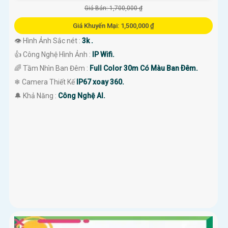
Giá Bán: 1,700,000 ₫
Giá Khuyến Mại: 1,500,000 ₫
👁 Hình Ảnh Sắc nét :
3k .
👍 Công Nghệ Hình Ảnh :
IP Wifi.
🌈 Tầm Nhìn Ban Đêm :
Full Color 30m Có Màu Ban Ðêm.
❄ Camera Thiết Kế
IP67 xoay 360.
️🔔 Khả Năng :
Công Nghệ AI.