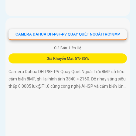
CAMERA DAHUA DH-P8F-PV QUAY QUÉT NGOÀI TRỜI 8MP
Giá Bán: Liên Hệ
Giá Khuyến Mại: 5%-35%
Camera Dahua DH-P8F-PV Quay Quét Ngoài Trời 8MP sở hữu
cảm biến 8MP, ghi lại hình ảnh 3840 × 2160. Độ nhạy sáng siêu
thấp 0.0005 lux@F1.0 cùng công nghệ AI-ISP và cảm biến lớn...