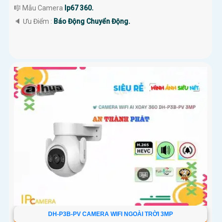
🎼️ Mẫu Camera
Ip67 360.
️🔈 Ưu Điểm :
Báo Động Chuyển Động.
DH-P3B-PV CAMERA WIFI NGOÀI TRỜI 3MP