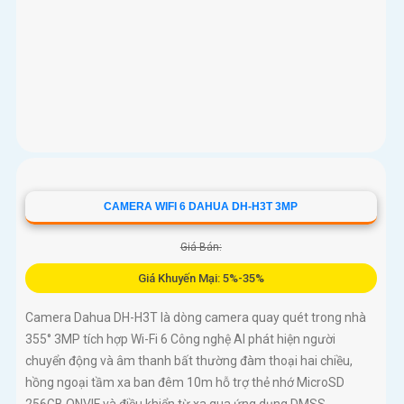
CAMERA WIFI 6 DAHUA DH-H3T 3MP
Giá Bán:
Giá Khuyến Mại: 5%-35%
Camera Dahua DH-H3T là dòng camera quay quét trong nhà
355° 3MP tích hợp Wi-Fi 6 Công nghệ AI phát hiện người
chuyển động và âm thanh bất thường đàm thoại hai chiều,
hồng ngoại tầm xa ban đêm 10m hỗ trợ thẻ nhớ MicroSD
256GB ONVIF và điều khiển từ xa qua ứng dụng DMSS