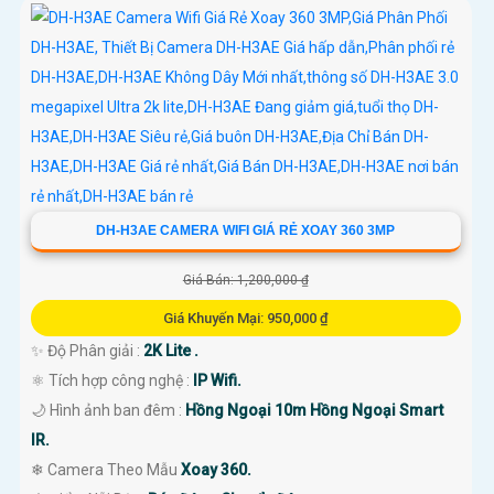
DH-H3AE CAMERA WIFI GIÁ RẺ XOAY 360 3MP
Giá Bán: 1,200,000 ₫
Giá Khuyến Mại: 950,000 ₫
✨ Độ Phân giải :
2K Lite .
⚛️ Tích hợp công nghệ :
IP Wifi.
🌙 Hình ảnh ban đêm :
Hồng Ngoại 10m Hồng Ngoại Smart
IR.
❄ Camera Theo Mẫu
Xoay 360.