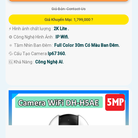
Giá Bán: Contact Us
Giá Khuyến Mại: 1,799,000 ?
️⚡ Hình ảnh chất lượng :
2K Lite .
⚙ Công Nghệ Hình Ảnh :
IP Wifi.
🔅 Tầm Nhìn Ban Đêm :
Full Color 30m Có Màu Ban Ðêm.
💦 Cấu Tạo Camera
Ip67 360.
️🆑 Khả Năng :
Công Nghệ AI.