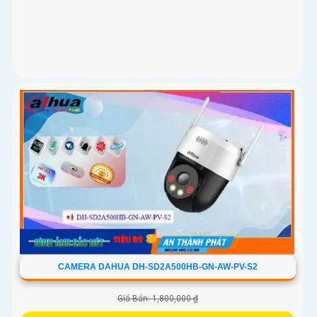
CAMERA DAHUA DH-SD2A500HB-GN-AW-PV-S2
Giá Bán: 1,800,000 ₫