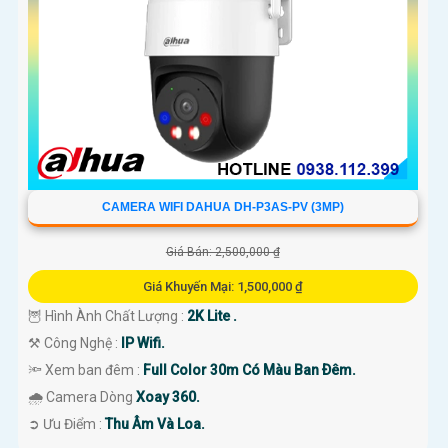
CAMERA WIFI DAHUA DH-P3AS-PV (3MP)
Giá Bán: 2,500,000 ₫
Giá Khuyến Mại: 1,500,000 ₫
🦉 Hình Ành Chất Lượng :
2K Lite .
⚒ Công Nghệ :
IP Wifi.
🔦 Xem ban đêm :
Full Color 30m Có Màu Ban Ðêm.
🌧️ Camera Dòng
Xoay 360.
️➲ Ưu Điểm :
Thu Âm Và Loa.