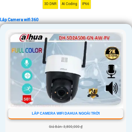
sách của mình.
3D DNR
AI Coding
IP66
Hy vọng những thông tin trên sẽ giúp bạn có cái nhìn tổng quan về lắp
Camera wifi 360 và giải pháp phù hợp cho nhu cầu của mình. Nếu bạn
Lắp Camera wifi 360
cần thêm thông tin hoặc hỏi về sản phẩm cụ thể, đừng ngần ngại để lại
câu hỏi Cung cấp cho công trình biết.
'
LẮP CAMERA WIFI DAHUA NGOÀI TRỜI
Giá Bán: 3,800,000 ₫