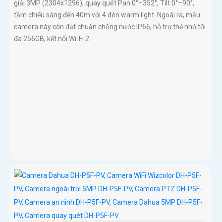
giải 3MP (2304x1296), quay quét Pan 0°–352°, Tilt 0°–90°,
tầm chiếu sáng đến 40m với 4 đèn warm light. Ngoài ra, mẫu
camera này còn đạt chuẩn chống nước IP66, hỗ trợ thẻ nhớ tối
đa 256GB, kết nối Wi-Fi 2