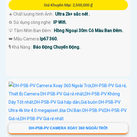
Giá Khuyến Mại: 2,500,000 ₫
☀️ Chất lượng hình Ảnh :
Ultra 2k+ sắc nét .
⚙ Sử dụng công nghệ :
IP Wifi.
💡 Tầm Nhìn Ban Đêm :
Hồng Ngoại 30m Có Màu Ban Đêm.
👑 Mẫu Camera
Ip67 360.
️🎙 Khả Năng :
Báo Động Chuyển Động.
DH-P5B-PV CAMERA XOAY 360 NGOÀI TRỜI