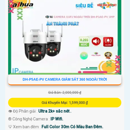
DH-P5AE-PV CAMERA GIÁM SÁT 360 NGOÀI TRỜI
Giá Bán: 2,000,000 ₫
Giá Khuyến Mại: 1,599,000 ₫
👁 Độ Phân giải :
Ultra 2k+ sắc nét .
®️ Công Nghệ Camera :
IP Wifi.
💡 Xem ban đêm :
Full Color 30m Có Màu Ban Ðêm.