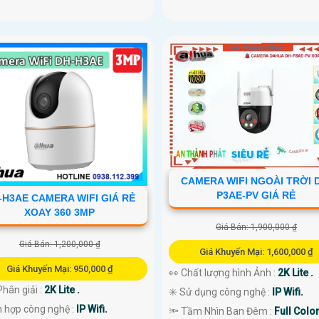
CAMERA WIFI NGOÀI TRỜI 
P3AE-PV GIÁ RẺ
-H3AE CAMERA WIFI GIÁ RẺ
XOAY 360 3MP
Giá Bán: 1,900,000 ₫
Giá Bán: 1,200,000 ₫
Giá Khuyến Mại: 1,600,000 ₫
Giá Khuyến Mại: 950,000 ₫
👀 Chất lượng hình Ảnh :
2K Lite .
hân giải :
2K Lite .
✳️ Sử dụng công nghệ :
IP Wifi.
h hợp công nghệ :
IP Wifi.
🔦 Tầm Nhìn Ban Đêm :
Full Colo