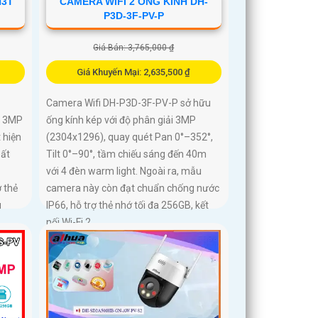
CAMERA WIFI 2 ỐNG KÍNH DH-
H3T
P3D-3F-PV-P
Giá Bán: 3,765,000 ₫
Giá Khuyến Mại: 2,635,500 ₫
Camera Wifi DH-P3D-3F-PV-P sở hữu
ống kính kép với độ phân giải 3MP
° 3MP
(2304x1296), quay quét Pan 0°–352°,
 hiện
Tilt 0°–90°, tầm chiếu sáng đến 40m
bất
với 4 đèn warm light. Ngoài ra, mẫu
camera này còn đạt chuẩn chống nước
 thẻ
IP66, hỗ trợ thẻ nhớ tối đa 256GB, kết
u
nối Wi-Fi 2