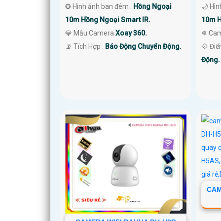
✪ Hình ảnh ban đêm :
Hồng Ngoại
🌙 Hì
10m Hồng Ngoại Smart IR.
10m H
💎 Mẫu Camera
Xoay 360.
❄ Ca
️📡 Tích Hợp :
Báo Động Chuyển Động.
️💠 Đi
Động.
CAM