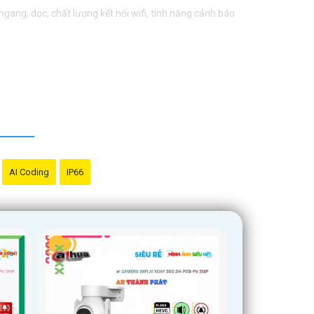
gang, dọc, chất lượng kết nối wifi, tính năng cảnh báo
 cửa hàng, hay nơi công cộng. Bạn cần xác định vị trí
dùng, tư vấn của chuyên gia, và chọn lựa sản phẩm phù
mình. Nếu bạn cần thêm thông tin hoặc hỏi về sản phẩm
AI Coding
IP66