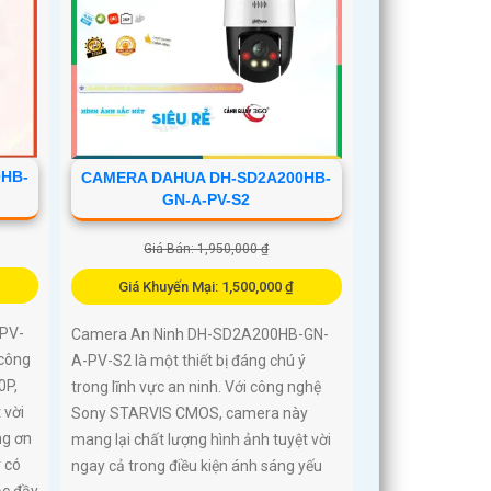
HB-
CAMERA DAHUA DH-SD2A200HB-
GN-A-PV-S2
Giá Bán: 1,950,000 ₫
Giá Khuyến Mại: 1,500,000 ₫
PV-
Camera An Ninh DH-SD2A200HB-GN-
 công
A-PV-S2 là một thiết bị đáng chú ý
0P,
trong lĩnh vực an ninh. Với công nghệ
 vời
Sony STARVIS CMOS, camera này
ng ơn
mang lại chất lượng hình ảnh tuyệt vời
 có
ngay cả trong điều kiện ánh sáng yếu