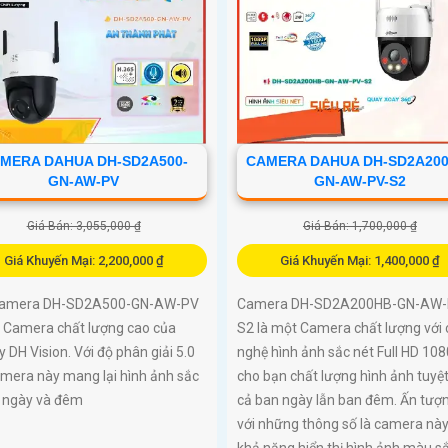
MERA DAHUA DH-SD2A500-
CAMERA DAHUA DH-SD2A200
GN-AW-PV
GN-AW-PV-S2
Giá Bán: 3,055,000 ₫
Giá Bán: 1,700,000 ₫
Giá Khuyến Mại: 2,200,000 ₫
Giá Khuyến Mại: 1,400,000 ₫
Camera DH-SD2A500-GN-AW-PV
Camera DH-SD2A200HB-GN-AW-
t Camera chất lượng cao của
S2 là một Camera chất lượng với
y DH Vision. Với độ phân giải 5.0
nghệ hình ảnh sắc nét Full HD 108
amera này mang lại hình ảnh sắc
cho bạn chất lượng hình ảnh tuyệt
ả ngày và đêm
cả ban ngày lẫn ban đêm. Ấn tượ
với những thông số là camera này