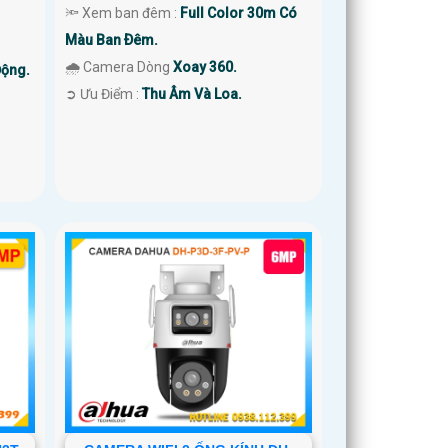
🔦 Xem ban đêm :
Full Color 30m Có
Màu Ban Ðêm.
🌧️ Camera Dòng
Xoay 360.
Động.
️➲ Ưu Điểm :
Thu Âm Và Loa.