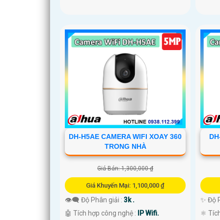
DH-H5AE CAMERA WIFI XOAY 360
DH
TRONG NHÀ
Giá Bán: 1,300,000 ₫
Giá Khuyến Mại: 1,100,000 ₫
👁️‍🗨 Độ Phân giải :
3k .
✨ Độ P
🤖️ Tích hợp công nghệ :
IP Wifi.
⚛️ Tíc