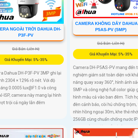
CAMERA KHÔNG DÂY DAHUA
ERA NGOÀI TRỜI DAHUA DH-
P5AS-PV (5MP)
P3F-PV
Giá Bán: Liên Hệ
Giá Bán: Liên Hệ
Giá Khuyến Mại: 5%-35%
Giá Khuyến Mại: 5%-35%
Camera DH-P5AS-PV mang đến t
a Dahua DH-P3F-PV 3MP ghi lại
nghiệm giám sát toàn diện với kh
nh 2304 × 1296 rõ nét. Với độ
năng quay xoay 360°, hình ảnh sắ
sáng 0.0005 lux@F1.0 và công
5MP và công nghệ full color giúp 
I-ISP, camera này mang lại hình
hình màu cả vào ban đêm. Tích h
ợt trội cả ngày lẫn đêm
đèn cảnh báo, còi hú chống trộm,
nhìn hồng ngoại 30m, khe thẻ nhớ
256GB cùng chuẩn chống nước I
camera hoạt động ổn định trong 
điều kiện