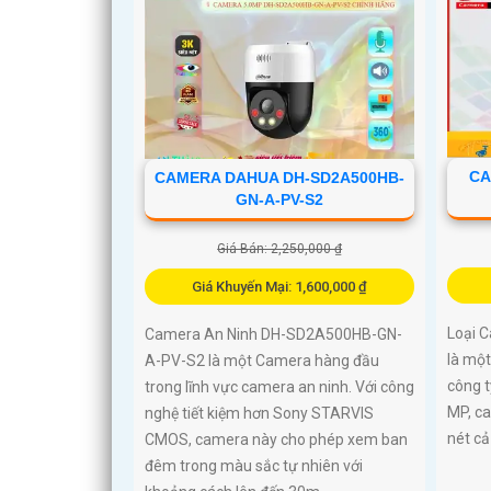
CA
CAMERA DAHUA DH-SD2A500HB-
GN-A-PV-S2
Giá Bán: 2,250,000 ₫
Giá Khuyến Mại: 1,600,000 ₫
Loại 
Camera An Ninh DH-SD2A500HB-GN-
là mộ
A-PV-S2 là một Camera hàng đầu
công t
trong lĩnh vực camera an ninh. Với công
MP, c
nghệ tiết kiệm hơn Sony STARVIS
nét c
CMOS, camera này cho phép xem ban
đêm trong màu sắc tự nhiên với