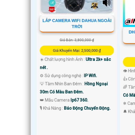
LẮP CAMERA WIFI DAHUA NGOÀI
TRỜI
DH
Giá Bán: 3,800,000 ₫
Giá Khuyến Mại: 2,500,000 ₫
☀️ Chất lượng hình Ảnh :
Ultra 2k+ sắc
nét .
👁 Hìn
⚙ Sử dụng công nghệ :
IP Wifi.
👍 Cô
💡 Tầm Nhìn Ban Đêm :
Hồng Ngoại
🌈 Tầ
'
30m Có Màu Ban Đêm.
Có Mà
👑 Mẫu Camera
Ip67 360.
❄ Cam
️🎙 Khả Năng :
Báo Động Chuyển Động.
️🔔 Kh