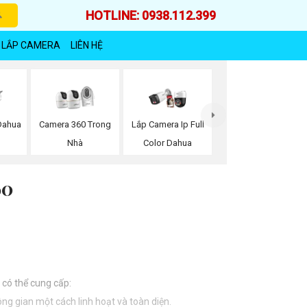
HOTLINE: 0938.112.399
 LẮP CAMERA
LIÊN HỆ
Dahua
Camera 360 Trong
Lắp Camera Ip Full
Nhà
Color Dahua
60
 có thể cung cấp:
g gian một cách linh hoạt và toàn diện.