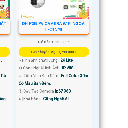
SÁT
DH-P3B-PV CAMERA WIFI NGOÀI
TRỜI 3MP
Giá Bán: Contact Us
Giá Khuyến Mại: 1,799,000 ?
 .
️⚡ Hình ảnh chất lượng :
2K Lite .
⚙ Công Nghệ Hình Ảnh :
IP Wifi.
m Có
🔅 Tầm Nhìn Ban Đêm :
Full Color 30m
Có Màu Ban Ðêm.
💦 Cấu Tạo Camera
Ip67 360.
ộng.
️🆑 Khả Năng :
Công Nghệ AI.