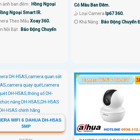
nh ảnh ban đêm :
Hồng Ngoại
Có Màu Ban Ðêm.
ồng Ngoại Smart IR.
🤹 Loại Camera
Ip67 360.
mera Theo Mẫu
Xoay 360.
️💮 Khả Năng :
Báo Động Chuyển 
ểm Nỗi Bật :
Báo Động Chuyển
ERA WIFI 6 DAHUA DH-H5AS
5MP