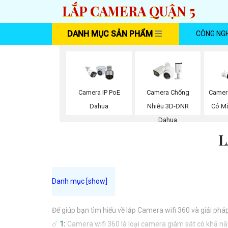
LẮP CAMERA QUẬN 5
DANH MỤC SẢN PHẨM
CÔNG NG
Camera IP PoE
Camera Chống
Camer
Dahua
Nhiễu 3D-DNR
Có M
Dahua
L
Để giúp bạn tìm hiểu về lắp Camera wifi 360 và giải phá
☄️
1:
Camera wifi 360 là loại camera giám sát có khả nă