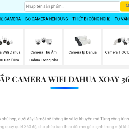
HỆ CAMERA
BỘ CAMERA NÊN DÙNG
THIẾT BỊ CÔNG NGHỆ
TƯ VẤN
a Wifi Dahua
Camera Thu Âm
Camera Ip Dahua
Camera TIOC 
àu Ban Đêm
Dahua Trong Nhà
ẮP CAMERA WIFI DAHUA XOAY 3
p phù hợp, dưới đây là một số thông tin và lời khuyên mà Từng công trình
ng quay quét 360 độ, cho phép bạn theo dõi mọi góc cạnh trong một khôn