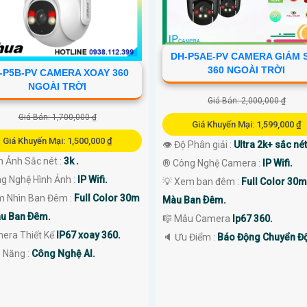
DH-P5AE-PV CAMERA GIÁM 
360 NGOÀI TRỜI
-P5B-PV CAMERA XOAY 360
NGOÀI TRỜI
Giá Bán: 2,000,000 ₫
Giá Bán: 1,700,000 ₫
Giá Khuyến Mại: 1,599,000 ₫
Giá Khuyến Mại: 1,500,000 ₫
👁 Độ Phân giải :
Ultra 2k+ sắc nét
h Ảnh Sắc nét :
3k .
®️ Công Nghệ Camera :
IP Wifi.
ng Nghệ Hình Ảnh :
IP Wifi.
💡 Xem ban đêm :
Full Color 30
m Nhìn Ban Đêm :
Full Color 30m
Màu Ban Ðêm.
u Ban Ðêm.
🎼️ Mẫu Camera
Ip67 360.
era Thiết Kế
IP67 xoay 360.
️🔈 Ưu Điểm :
Báo Động Chuyển Đ
ả Năng :
Công Nghệ AI.