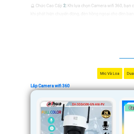
🔮 Chức Cao Cấp
2:
Khi lựa chọn Camera wifi 360, bạn c
khi phát hiện chuyển động, đèn hồng ngoại cho đèn ban
👍
3:
Giải pháp lắp đặt Camera wifi 360 phù hợp sẽ phụ t
lắp đặt, số lượng camera cần thiết, và tính năng mà b
🤵
4:
Trước khi mua và lắp đặt Camera wifi 360, bạn nên
hợp với nhu cầu và ngân sách của mình.
Hy vọng những thông tin trên sẽ giúp bạn có cái nhìn t
cụ thể, đừng ngần ngại để lại câu hỏi Cung cấp cho công 
Mic Và Loa
Dual
Lắp Camera wifi 360