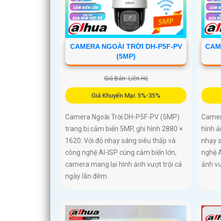
CAMERA NGOÀI TRỜI DH-P5F-PV
CAM
(5MP)
Giá Bán: Liên Hệ
Giá Khuyến Mại: 5%-35%
Camera Ngoài Trời DH-P5F-PV (5MP)
Camer
trang bị cảm biến 5MP, ghi hình 2880 ×
hình ả
1620. Với độ nhạy sáng siêu thấp và
nhạy 
công nghệ AI-ISP cùng cảm biến lớn,
nghệ A
camera mang lại hình ảnh vượt trội cả
ảnh vư
ngày lẫn đêm