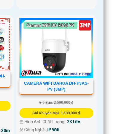
DH-
CAMERA WIFI DAHUA DH-P3AS-
PV (3MP)
Giá Bán: 2,500,000 ₫
Giá Khuyến Mại: 1,500,000 ₫
🦉 Hình Ành Chất Lượng :
2K Lite .
⚒ Công Nghệ :
IP Wifi.
r 30m