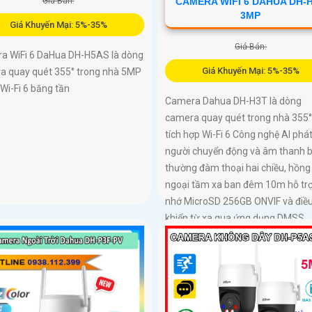
Giá Bán:
CAMERA WIFI 6 DAHUA DH-
3MP
Giá Khuyến Mại: 5%-35%
Giá Bán:
a WiFi 6 DaHua DH-H5AS là dòng
Giá Khuyến Mại: 5%-35%
a quay quét 355° trong nhà 5MP
 Wi-Fi 6 băng tần
Camera Dahua DH-H3T là dòng
camera quay quét trong nhà 355
tích hợp Wi-Fi 6 Công nghệ AI phát
người chuyển động và âm thanh 
thường đàm thoại hai chiều, hồng
ngoại tầm xa ban đêm 10m hỗ trợ
nhớ MicroSD 256GB ONVIF và điề
khiển từ xa qua ứng dụng DMSS