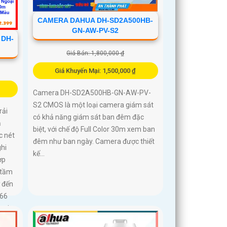
CAMERA DAHUA DH-SD2A500HB-
GN-AW-PV-S2
 DH-
Giá Bán: 1,800,000 ₫
Giá Khuyến Mại: 1,500,000 ₫
Camera DH-SD2A500HB-GN-AW-PV-
S2 CMOS là một loại camera giám sát
rải
có khả năng giám sát ban đêm đặc
ả
biệt, với chế độ Full Color 30m xem ban
c nét
đêm như ban ngày. Camera được thiết
ghi
kế...
ợp
 tầm
 đến
P66
mọi