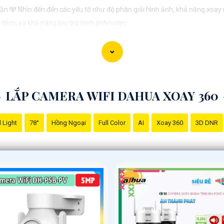
ần 🕎 Nhìn đến đến các yếu tố như độ phân giải hình ảnh, khả năng xoay n
 đêm, và khả năng lưu trữ hình ảnh/video.
huộc vào nhu cầu cụ thể của bạn, ví dụ như giám sát gia đình, văn phòng,
ạn mong muốn.
 tìm hiểu kỹ về các sản phẩm có sẵn trên thị trường, đánh giá từ người 
ổng quan về lắp Camera wifi 360 và giải pháp phù hợp cho nhu cầu của 
LẮP CAMERA WIFI DAHUA XOAY 360
trình biết.
 Light
78°
Hồng Ngoại
Full Color
AI
Xoay 360
3D DNR