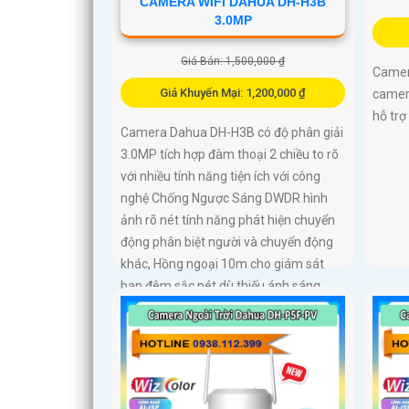
CAMERA WIFI DAHUA DH-H3B
3.0MP
Giá Bán: 1,500,000 ₫
Camer
Giá Khuyến Mại: 1,200,000 ₫
camer
hỗ trợ
Camera Dahua DH-H3B có độ phân giải
3.0MP tích hợp đàm thoại 2 chiều to rõ
với nhiều tính năng tiện ích với công
nghệ Chống Ngược Sáng DWDR hình
ảnh rõ nét tính năng phát hiện chuyển
động phân biệt người và chuyển động
khác, Hồng ngoại 10m cho giám sát
ban đêm sắc nét dù thiếu ánh sáng