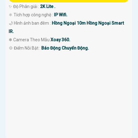
✨ Độ Phân giải :
2K Lite .
⚛️ Tích hợp công nghệ :
IP Wifi.
🌙 Hình ảnh ban đêm :
Hồng Ngoại 10m Hồng Ngoại Smart
IR.
❄ Camera Theo Mẫu
Xoay 360.
️💠 Điểm Nỗi Bật :
Báo Động Chuyển Động.