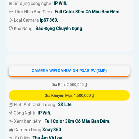
✳️ Sử dụng công nghệ :
IP Wifi.
🔦 Tầm Nhìn Ban Đêm :
Full Color 30m Có Màu Ban Ðêm.
🤹 Loại Camera
Ip67 360.
️💮 Khả Năng :
Báo Động Chuyển Động.
CAMERA WIFI DAHUA DH-P3AS-PV (3MP)
Giá Bán: 2,500,000 ₫
Giá Khuyến Mại: 1,500,000 ₫
🦉 Hình Ành Chất Lượng :
2K Lite .
⚒ Công Nghệ :
IP Wifi.
🔦 Xem ban đêm :
Full Color 30m Có Màu Ban Ðêm.
🌧️ Camera Dòng
Xoay 360.
️➲ Ưu Điểm :
Thu Âm Và Loa.