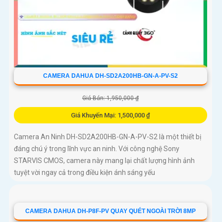
CAMERA DAHUA DH-SD2A200HB-GN-A-PV-S2
Giá Bán: 1,950,000 ₫
Giá Khuyến Mại: 1,500,000 ₫
Camera An Ninh DH-SD2A200HB-GN-A-PV-S2 là một thiết bị
đáng chú ý trong lĩnh vực an ninh. Với công nghệ Sony
STARVIS CMOS, camera này mang lại chất lượng hình ảnh
tuyệt vời ngay cả trong điều kiện ánh sáng yếu
CAMERA DAHUA DH-P8F-PV QUAY QUÉT NGOÀI TRỜI 8MP