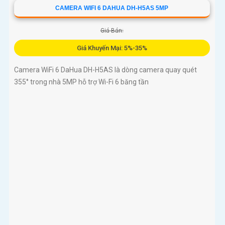
ngoại 10m cho giám sát ban đêm sắc nét dù thiếu ánh sáng
CAMERA WIFI 6 DAHUA DH-H5AS 5MP
Giá Bán:
Giá Khuyến Mại: 5%-35%
Camera WiFi 6 DaHua DH-H5AS là dòng camera quay quét
355° trong nhà 5MP hỗ trợ Wi-Fi 6 băng tần