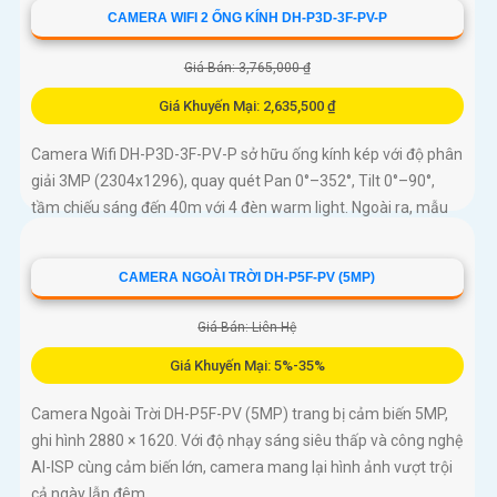
CAMERA WIFI 2 ỐNG KÍNH DH-P3D-3F-PV-P
Giá Bán: 3,765,000 ₫
Giá Khuyến Mại: 2,635,500 ₫
Camera Wifi DH-P3D-3F-PV-P sở hữu ống kính kép với độ phân
giải 3MP (2304x1296), quay quét Pan 0°–352°, Tilt 0°–90°,
tầm chiếu sáng đến 40m với 4 đèn warm light. Ngoài ra, mẫu
camera này còn đạt chuẩn chống nước IP66, hỗ trợ thẻ nhớ tối
đa 256GB, kết nối Wi-Fi 2
CAMERA NGOÀI TRỜI DH-P5F-PV (5MP)
Giá Bán: Liên Hệ
Giá Khuyến Mại: 5%-35%
Camera Ngoài Trời DH-P5F-PV (5MP) trang bị cảm biến 5MP,
ghi hình 2880 × 1620. Với độ nhạy sáng siêu thấp và công nghệ
AI-ISP cùng cảm biến lớn, camera mang lại hình ảnh vượt trội
cả ngày lẫn đêm