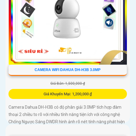
CAMERA WIFI DAHUA DH-H3B 3.0MP
Giá Bán: 1,500,000 ₫
Giá Khuyến Mại: 1,200,000 ₫
Camera Dahua DH-H3B có độ phân giải 3.0MP tích hợp đàm
thoại 2 chiều to rõ với nhiều tính năng tiện ích với công nghệ
Chống Ngược Sáng DWDR hình ảnh rõ nét tính năng phát hiện
chuyển động phân biệt người và chuyển động khác, Hồng