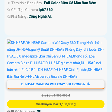
🔅 Tầm Nhìn Ban Đêm :
Full Color 30m Có Màu Ban Ðêm.
💦 Cấu Tạo Camera
Ip67 360.
️🆑 Khả Năng :
Công Nghệ AI.
DH-H5AE CAMERA WIFI XOAY 360 TRONG NHÀ
Giá Bán: 1,300,000 ₫
Giá Khuyến Mại: 1,100,000 ₫
👁️‍🗨 Độ Phân giải :
3k .