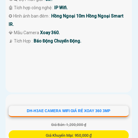
🤖️ Tích hợp công nghệ :
IP Wifi.
✪ Hình ảnh ban đêm :
Hồng Ngoại 10m Hồng Ngoại Smart
IR.
💎 Mẫu Camera
Xoay 360.
️📡 Tích Hợp :
Báo Động Chuyển Động.
DH-H3AE CAMERA WIFI GIÁ RẺ XOAY 360 3MP
Giá Bán: 1,200,000 ₫
Giá Khuyến Mại: 950,000 ₫