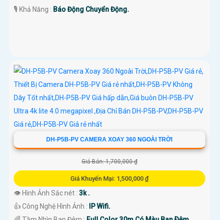
️🎙 Khả Năng :
Báo Động Chuyển Động.
DH-P5B-PV CAMERA XOAY 360 NGOÀI TRỜI
Giá Bán: 1,700,000 ₫
Giá Khuyến Mại: 1,500,000 ₫
👁 Hình Ảnh Sắc nét :
3k .
👍 Công Nghệ Hình Ảnh :
IP Wifi.
🌈 Tầm Nhìn Ban Đêm :
Full Color 30m Có Màu Ban Ðêm.