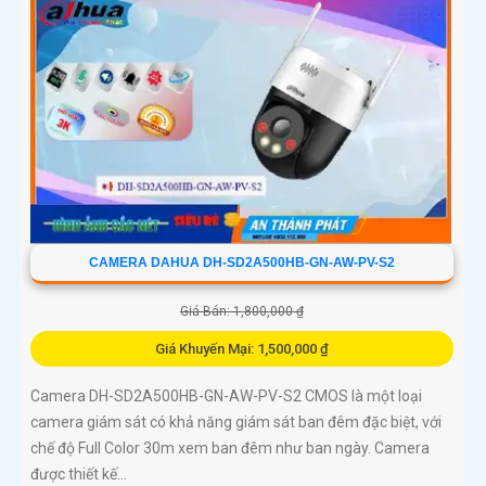
camera hoạt động ổn định trong mọi điều kiện
CAMERA DAHUA DH-SD2A500HB-GN-AW-PV-S2
Giá Bán: 1,800,000 ₫
Giá Khuyến Mại: 1,500,000 ₫
Camera DH-SD2A500HB-GN-AW-PV-S2 CMOS là một loại
camera giám sát có khả năng giám sát ban đêm đặc biệt, với
chế độ Full Color 30m xem ban đêm như ban ngày. Camera
được thiết kế...