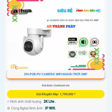
DH-P3B-PV CAMERA WIFI NGOÀI TRỜI 3MP
Giá Bán: Contact Us
Giá Khuyến Mại: 1,799,000 ?
️⚡ Hình ảnh chất lượng :
2K Lite .
⚙ Công Nghệ Hình Ảnh :
IP Wifi.