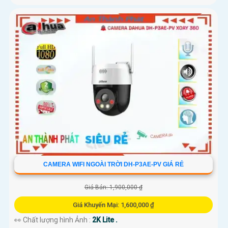
CAMERA WIFI NGOÀI TRỜI DH-P3AE-PV GIÁ RẺ
Giá Bán: 1,900,000 ₫
Giá Khuyến Mại: 1,600,000 ₫
👀 Chất lượng hình Ảnh :
2K Lite .