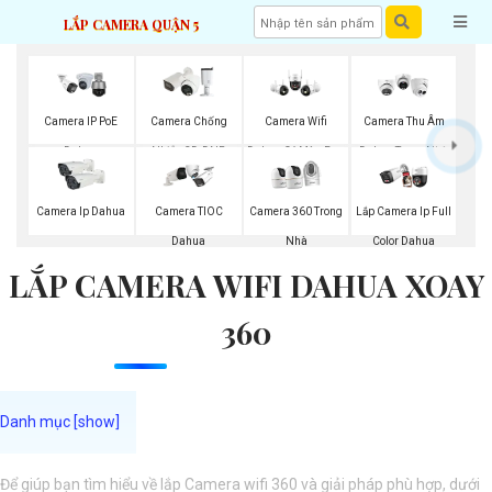
LẮP CAMERA QUẬN 5
Camera IP PoE
Camera Chống
Camera Wifi
Camera Thu Âm
Dahua
Nhiễu 3D-DNR
Dahua Có Màu Ban
Dahua Trong Nhà
Dahua
Đêm
Camera Ip Dahua
Camera TIOC
Camera 360 Trong
Lắp Camera Ip Full
Dahua
Nhà
Color Dahua
LẮP CAMERA WIFI DAHUA XOAY
360
Để giúp bạn tìm hiểu về lắp Camera wifi 360 và giải pháp phù hợp, dưới