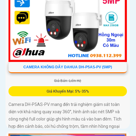
CAMERA KHÔNG DÂY DAHUA DH-P5AS-PV (5MP)
Giá Bán: Liên Hệ
Giá Khuyến Mại: 5%-35%
Camera DH-P5AS-PV mang đến trải nghiệm giám sát toàn
diện với khả năng quay xoay 360°, hình ảnh sắc nét 5MP và
công nghệ full color giúp ghi hình màu cả vào ban đêm. Tích
hợp đèn cảnh báo, còi hú chống trộm, tầm nhìn hồng ngoại
30m, khe thẻ nhớ đến 256GB cùng chuẩn chống nước IP66