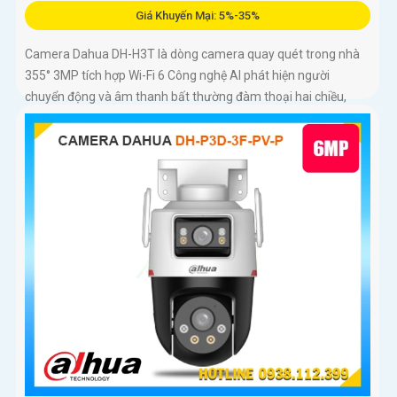
Giá Khuyến Mại: 5%-35%
Camera Dahua DH-H3T là dòng camera quay quét trong nhà
355° 3MP tích hợp Wi-Fi 6 Công nghệ AI phát hiện người
chuyển động và âm thanh bất thường đàm thoại hai chiều,
hồng ngoại tầm xa ban đêm 10m hỗ trợ thẻ nhớ MicroSD
256GB ONVIF và điều khiển từ xa qua ứng dụng DMSS