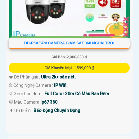
DH-P5AE-PV CAMERA GIÁM SÁT 360 NGOÀI TRỜI
Giá Bán: 2,000,000 ₫
Giá Khuyến Mại: 1,599,000 ₫
👁 Độ Phân giải :
Ultra 2k+ sắc nét .
®️ Công Nghệ Camera :
IP Wifi.
💡 Xem ban đêm :
Full Color 30m Có Màu Ban Ðêm.
🎼️ Mẫu Camera
Ip67 360.
️🔈 Ưu Điểm :
Báo Động Chuyển Động.