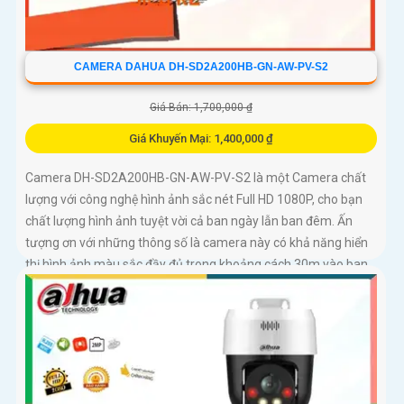
CAMERA DAHUA DH-SD2A200HB-GN-AW-PV-S2
Giá Bán: 1,700,000 ₫
Giá Khuyến Mại: 1,400,000 ₫
Camera DH-SD2A200HB-GN-AW-PV-S2 là một Camera chất
lượng với công nghệ hình ảnh sắc nét Full HD 1080P, cho bạn
chất lượng hình ảnh tuyệt vời cả ban ngày lẫn ban đêm. Ấn
tượng ơn với những thông số là camera này có khả năng hiển
thị hình ảnh màu sắc đầy đủ trong khoảng cách 30m vào ban
đêm