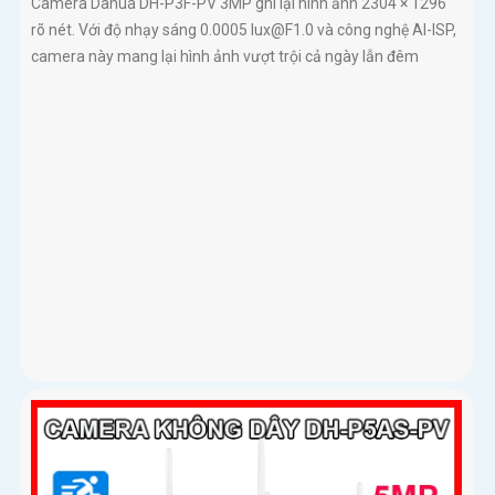
Camera Dahua DH-P3F-PV 3MP ghi lại hình ảnh 2304 × 1296
rõ nét. Với độ nhạy sáng 0.0005 lux@F1.0 và công nghệ AI-ISP,
camera này mang lại hình ảnh vượt trội cả ngày lẫn đêm