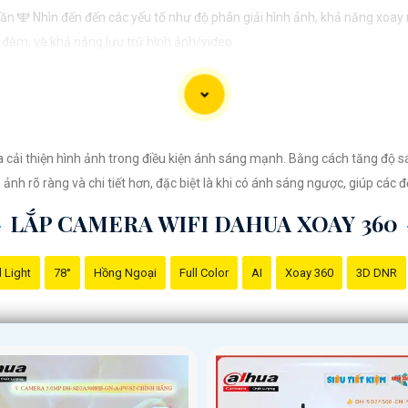
ần 🕎 Nhìn đến đến các yếu tố như độ phân giải hình ảnh, khả năng xoay n
 đêm, và khả năng lưu trữ hình ảnh/video.
huộc vào nhu cầu cụ thể của bạn, ví dụ như giám sát gia đình, văn phòng,
ạn mong muốn.
 tìm hiểu kỹ về các sản phẩm có sẵn trên thị trường, đánh giá từ người 
 cải thiện hình ảnh trong điều kiện ánh sáng mạnh. Bằng cách tăng độ s
ổng quan về lắp Camera wifi 360 và giải pháp phù hợp cho nhu cầu của 
ảnh rõ ràng và chi tiết hơn, đặc biệt là khi có ánh sáng ngược, giúp các đ
trình biết.
LẮP CAMERA WIFI DAHUA XOAY 360
 Light
78°
Hồng Ngoại
Full Color
AI
Xoay 360
3D DNR