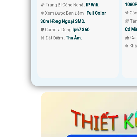
1080P
🌠 Trang Bị Công Nghệ :
IP Wifi.
⚒ Côn
❃ Xem Được Ban Đêm :
Full Color
🌈 Tầ
30m Hồng Ngoại SMD.
Có Mà
🛡 Camera Dòng
Ip67 360.
🌧️ C
️⌘ Đặt Điểm :
Thu Âm.
️♚ Khả