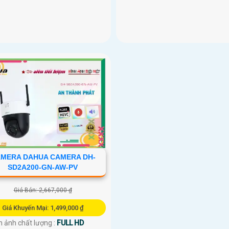
MERA DAHUA CAMERA DH-
SD2A200-GN-AW-PV
Giá Bán: 2,667,000 ₫
Giá Khuyến Mại: 1,499,000 ₫
h ảnh chất lượng :
FULL HD