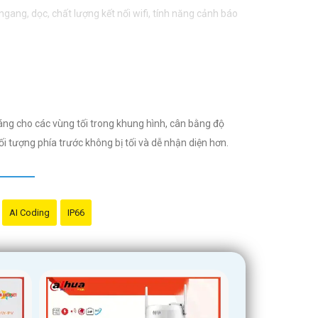
gang, dọc, chất lượng kết nối wifi, tính năng cảnh báo
 cửa hàng, hay nơi công cộng. Bạn cần xác định vị trí
dùng, tư vấn của chuyên gia, và chọn lựa sản phẩm phù
áng cho các vùng tối trong khung hình, cân bằng độ
mình. Nếu bạn cần thêm thông tin hoặc hỏi về sản phẩm
ối tượng phía trước không bị tối và dễ nhận diện hơn.
AI Coding
IP66