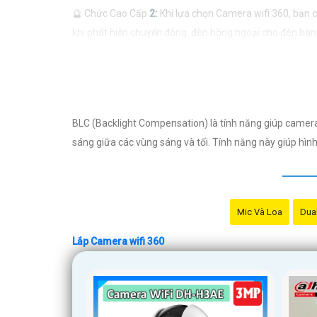
🔮 Chức Cao Cấp
2:
Khi lựa chọn Camera wifi 360, bạn c
khi phát hiện chuyển động, đèn hồng ngoại cho đèn ban
👍
3:
Giải pháp lắp đặt Camera wifi 360 phù hợp sẽ phụ t
lắp đặt, số lượng camera cần thiết, và tính năng mà b
🤵
4:
Trước khi mua và lắp đặt Camera wifi 360, bạn nên
hợp với nhu cầu và ngân sách của mình.
BLC (Backlight Compensation) là tính năng giúp camera
Hy vọng những thông tin trên sẽ giúp bạn có cái nhìn t
sáng giữa các vùng sáng và tối. Tính năng này giúp hình 
cụ thể, đừng ngần ngại để lại câu hỏi Cung cấp cho công 
Mic Và Loa
Dual
Lắp Camera wifi 360