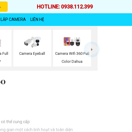
HOTLINE: 0938.112.399
 LẮP CAMERA
LIÊN HỆ
 Full
Camera Eyeball
Camera Wifi 360 Full
P
Color Dahua
60
 có thể cung cấp:
g gian một cách linh hoạt và toàn diện.