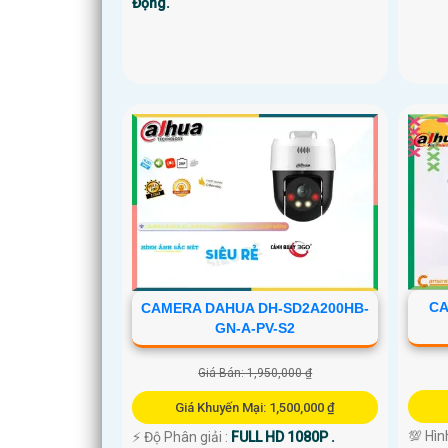
Động.
CA
CAMERA DAHUA DH-SD2A200HB-
GN-A-PV-S2
Giá Bán: 1,950,000 ₫
Giá Khuyến Mại: 1,500,000 ₫
💯 Hìn
️⚡ Độ Phân giải :
FULL HD 1080P .