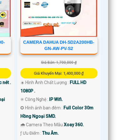
0-
CAMERA DAHUA DH-SD2A200HB-
GN-AW-PV-S2
Giá Bán: 1,700,000 ₫
Giá Khuyến Mại: 1,400,000 ₫
 nét .
☀️ Hình Ành Chất Lượng :
FULL HD
1080P .
oại
✳️ Công Nghệ :
IP Wifi.
✪ Hình ảnh ban đêm :
Full Color 30m
Hồng Ngoại SMD.
🌧️ Camera Theo Mẫu
Xoay 360.
️ƒ Ưu Điểm :
Thu Âm.