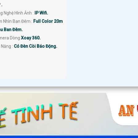
 .
g Nghệ Hình Ảnh :
IP Wifi.
m Nhìn Ban Đêm :
Full Color 20m
u Ban Đêm.
amera Dòng
Xoay 360.
 Năng :
Có Đèn Còi Báo Động.