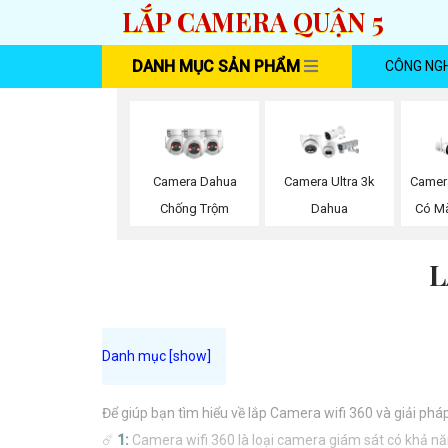
LẮP CAMERA QUẬN 5
DANH MỤC SẢN PHẨM
CÔNG NG
Camera Dahua
Camera Ultra 3k
Camer
Chống Trộm
Dahua
Có M
L
Để giúp bạn tìm hiểu về lắp Camera wifi 360 và giải phá
☄️
1:
Camera wifi 360 là loại camera giám sát có khả nă