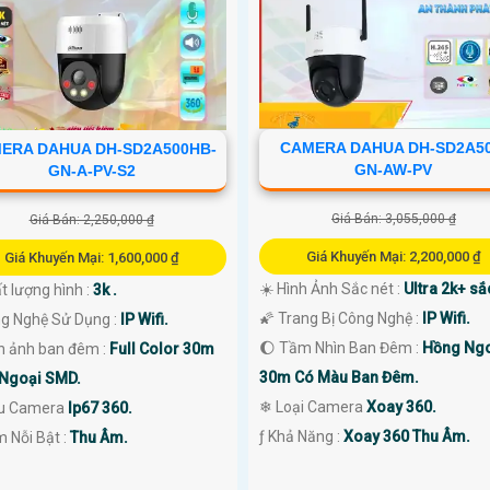
CAMERA DAHUA DH-SD2A50
ERA DAHUA DH-SD2A500HB-
GN-AW-PV
GN-A-PV-S2
Giá Bán: 3,055,000 ₫
Giá Bán: 2,250,000 ₫
Giá Khuyến Mại: 2,200,000 ₫
Giá Khuyến Mại: 1,600,000 ₫
☀️ Hình Ảnh Sắc nét :
Ultra 2k+ sắc
t lượng hình :
3k .
🌠 Trang Bị Công Nghệ :
IP Wifi.
g Nghệ Sử Dụng :
IP Wifi.
🌔 Tầm Nhìn Ban Đêm :
Hồng Ng
nh ảnh ban đêm :
Full Color 30m
30m Có Màu Ban Đêm.
Ngoại SMD.
❄ Loại Camera
Xoay 360.
u Camera
Ip67 360.
️ƒ Khả Năng :
Xoay 360 Thu Âm.
m Nỗi Bật :
Thu Âm.