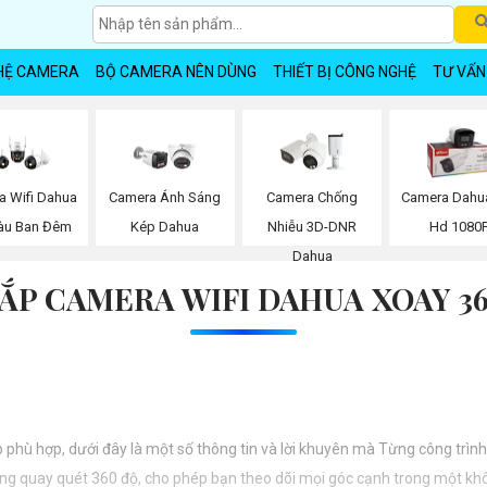
HỆ CAMERA
BỘ CAMERA NÊN DÙNG
THIẾT BỊ CÔNG NGHỆ
TƯ VẤN
a Wifi Dahua
Camera Ánh Sáng
Camera Chống
Camera Dahua
àu Ban Đêm
Kép Dahua
Nhiễu 3D-DNR
Hd 1080
Dahua
ẮP CAMERA WIFI DAHUA XOAY 3
p phù hợp, dưới đây là một số thông tin và lời khuyên mà Từng công trình
ng quay quét 360 độ, cho phép bạn theo dõi mọi góc cạnh trong một khôn