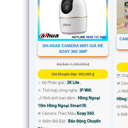
CAM
DH-H3AE CAMERA WIFI GIÁ RẺ
XOAY 360 3MP
Giá Bán: 1,200,000 ₫
Giá Khuyến Mại: 950,000 ₫
🦉 Chấ
✨ Độ Phân giải :
2K Lite .
⚒ Côn
'
⚛️ Tích hợp công nghệ :
IP Wifi.
🌙 Hì
🌙 Hình ảnh ban đêm :
Hồng Ngoại
Hồng 
10m Hồng Ngoại Smart IR.
🎲 Mẫ
❄ Camera Theo Mẫu
Xoay 360.
️➲ Điể
️💠 Điểm Nỗi Bật :
Báo Động Chuyển