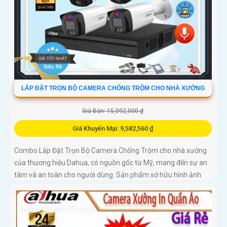
LẮP ĐẶT TRỌN BỘ CAMERA CHỐNG TRỘM CHO NHÀ XƯỞNG
Giá Bán: 15,092,000 ₫
Giá Khuyến Mại: 9,582,560 ₫
Combo Lắp Đặt Trọn Bộ Camera Chống Trộm cho nhà xưởng
của thương hiệu Dahua, có nguồn gốc từ Mỹ, mang đến sự an
tâm và an toàn cho người dùng. Sản phẩm sở hữu hình ảnh
sắc nét và chất lượng cao, giúp quản lý an ninh một cách hiệu
quả