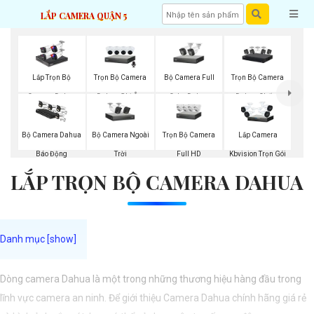
LẮP CAMERA QUẬN 5
Trọn Bộ Camera
Bộ Camera Full
Trọn Bộ Camera
Lắp Trọn Bộ
Dahua Ghi Âm
Color Dahua
Dahua Chống
Camera Dahua
Trộm
Bộ Camera Ngoài
Trọn Bộ Camera
Bộ Camera Dahua
Lắp Camera
Trời
Full HD
Báo Động
Kbvision Trọn Gói
LẮP TRỌN BỘ CAMERA DAHUA
Dòng camera Dahua là một trong những thương hiệu hàng đầu trong
lĩnh vực camera an ninh. Để giới thiệu Camera Dahua chính hãng giá rẻ