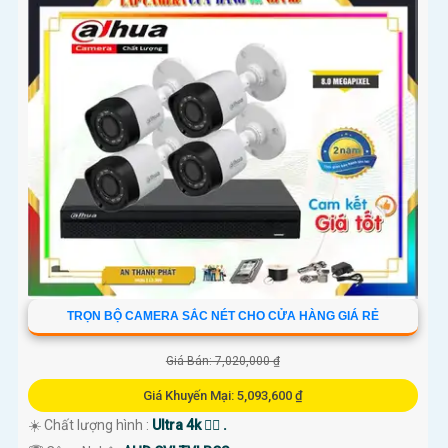
TRỌN BỘ CAMERA SẮC NÉT CHO CỬA HÀNG GIÁ RẺ
Giá Bán: 7,020,000 ₫
Giá Khuyến Mại: 5,093,600 ₫
☀️ Chất lượng hình :
Ultra 4k 👍🏾 .