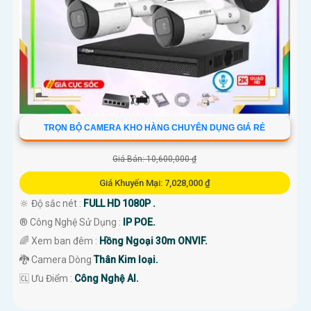
TRỌN BỘ CAMERA KHO HÀNG CHUYÊN DỤNG GIÁ RẺ
Giá Bán: 10,600,000 ₫
Giá Khuyến Mại: 7,028,000 ₫
🔆 Độ sắc nét :
FULL HD 1080P .
®️ Công Nghệ Sử Dụng :
IP POE.
🌈 Xem ban đêm :
Hồng Ngoại 30m ONVIF.
🐉️ Camera Dòng
Thân Kim loại.
️🆑 Ưu Điểm :
Công Nghệ AI.