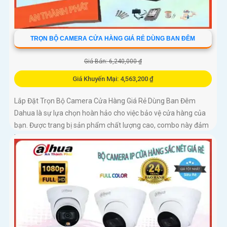
TRỌN BỘ CAMERA CỬA HÀNG GIÁ RẺ DÙNG BAN ĐÊM
Giá Bán: 6,240,000 ₫
Giá Khuyến Mại: 4,563,200 ₫
Lắp Đặt Trọn Bộ Camera Cửa Hàng Giá Rẻ Dùng Ban Đêm
Dahua là sự lựa chọn hoàn hảo cho việc bảo vệ cửa hàng của
bạn. Được trang bị sản phẩm chất lượng cao, combo này đảm
bảo cung cấp hình ảnh sắc nét và rõ ràng vào ban đêm