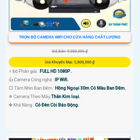
TRỌN BỘ CAMERA WIFI CHO CỬA HÀNG CHẤT LƯỢNG
Giá Bán: 9,000,000 ₫
Giá Khuyến Mại: 5,800,000 ₫
️⚡ Độ Phân giải :
FULL HD 1080P .
👍 Camera Công nghệ :
IP Wifi.
💥 Tầm Nhìn Ban Đêm :
Hồng Ngoại 30m Có Màu Ban Ðêm.
❄ Camera Theo Mẫu
Thân Kim loại.
️✤ Khả Năng :
Có Ðèn Còi Báo Động.