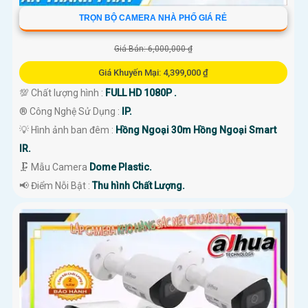
TRỌN BỘ CAMERA NHÀ PHỐ GIÁ RẺ
Giá Bán: 6,000,000 ₫
Giá Khuyến Mại: 4,399,000 ₫
💯 Chất lượng hình :
FULL HD 1080P .
®️ Công Nghệ Sử Dụng :
IP.
💡 Hình ảnh ban đêm :
Hồng Ngoại 30m Hồng Ngoại Smart
IR.
🗜️ Mẫu Camera
Dome Plastic.
️📢 Điểm Nỗi Bật :
Thu hình Chất Lượng.