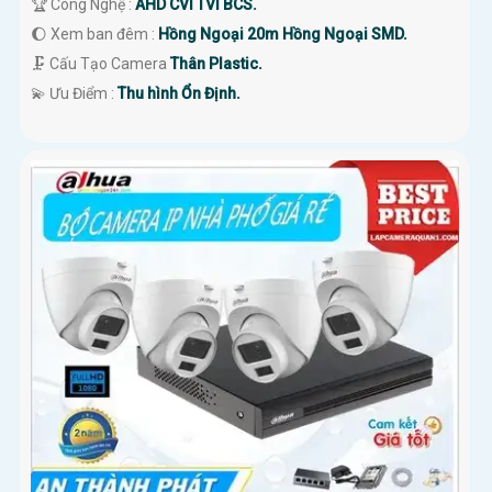
🏆 Công Nghệ :
AHD CVI TVI BCS.
🌔 Xem ban đêm :
Hồng Ngoại 20m Hồng Ngoại SMD.
🗜️ Cấu Tạo Camera
Thân Plastic.
️💫 Ưu Điểm :
Thu hình Ổn Định.