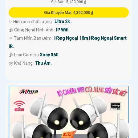
Giá Bán: 5,400,000 ₫
Giá Khuyến Mại: 4,392,000 ₫
✨ Hình ảnh chất lượng :
Ultra 2k .
🕉️ Công Nghệ Hình Ảnh :
IP Wifi.
🔅 Tầm Nhìn Ban Đêm :
Hồng Ngoại 10m Hồng Ngoại Smart
IR.
🕉️ Loại Camera
Xoay 360.
️ლ Khả Năng :
Thu Âm.