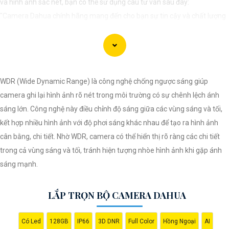
và hình ảnh sắc nét, bạn có thể sử dụng câu tư vấn sau đây:
"Camera Dahua chính hãng mang đến cho bạn sự tin cậy và chất lượng
vượt trội. Với hình ảnh sắc nét và tính năng an ninh hiện đại, sản phẩm
này hứa hẹn đáp ứng mọi nhu cầu giám sát của bạn. Đừng ngần ngại
trải nghiệm sự ổn định và chất lượng vượt trội của Camera Dahua chính
hãng với mức giá vô cùng hấp dẫn."
WDR (Wide Dynamic Range) là công nghệ chống ngược sáng giúp
camera ghi lại hình ảnh rõ nét trong môi trường có sự chênh lệch ánh
sáng lớn. Công nghệ này điều chỉnh độ sáng giữa các vùng sáng và tối,
kết hợp nhiều hình ảnh với độ phơi sáng khác nhau để tạo ra hình ảnh
cân bằng, chi tiết. Nhờ WDR, camera có thể hiển thị rõ ràng các chi tiết
trong cả vùng sáng và tối, tránh hiện tượng nhòe hình ảnh khi gặp ánh
sáng mạnh.
LẮP TRỌN BỘ CAMERA DAHUA
'
Có Led
128GB
IP66
3D DNR
Full Color
Hồng Ngoại
AI