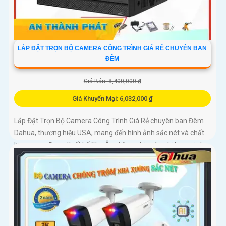
LẮP ĐẶT TRỌN BỘ CAMERA CÔNG TRÌNH GIÁ RẺ CHUYÊN BAN
ĐÊM
Giá Bán: 8,400,000 ₫
Giá Khuyến Mại: 6,032,000 ₫
Lắp Đặt Trọn Bộ Camera Công Trình Giá Rẻ chuyên ban Đêm
Dahua, thương hiệu USA, mang đến hình ảnh sắc nét và chất
lượng cao. Được thiết kế Thu Âm tiên nghi, giúp ghi lại mọi chi
tiết quan trọng một cách rõ ràng