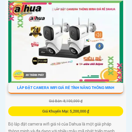
chất lượng sản phẩm, bảo vệ nhân viên. Điều này giúp cải...
LẮP ĐẶT CAMERA WIFI GIÁ RẺ TÍNH NĂNG THÔNG MINH
Giá Bán: 8,100,000 ₫
Giá Khuyến Mại: 5,200,000 ₫
Bộ lắp đặt camera wifi giá rẻ của Dahua là một giải pháp
thông minh và đa dạng với nhiều mẫu mã phát triển mạnh