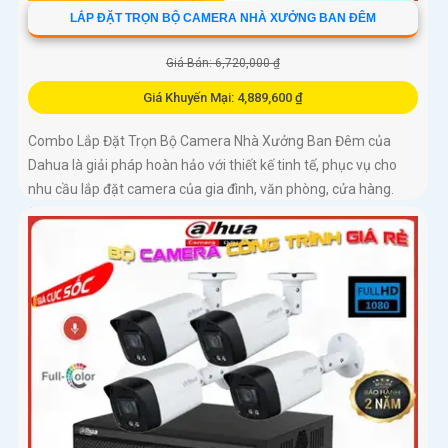
LẮP ĐẶT TRỌN BỘ CAMERA NHÀ XƯỞNG BAN ĐÊM
Giá Bán: 6,720,000 ₫
Giá Khuyến Mại: 4,889,600 ₫
Combo Lắp Đặt Trọn Bộ Camera Nhà Xưởng Ban Đêm của
Dahua là giải pháp hoàn hảo với thiết kế tinh tế, phục vụ cho
nhu cầu lắp đặt camera của gia đình, văn phòng, cửa hàng.
Combo...