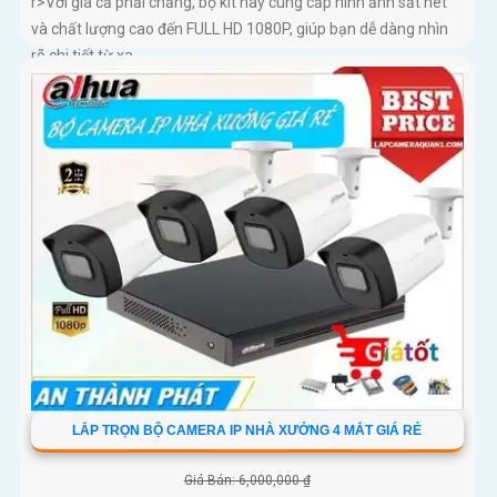
r>Với giá cả phải chăng, bộ kit này cung cấp hình ảnh sắt nét
và chất lượng cao đến FULL HD 1080P, giúp bạn dễ dàng nhìn
rõ chi tiết từ xa
LẮP TRỌN BỘ CAMERA IP NHÀ XƯỞNG 4 MẮT GIÁ RẺ
Giá Bán: 6,000,000 ₫