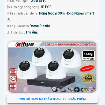
✨ Độ Phân giải :
Ultra 2k + .
👍 Tích hợp công nghệ :
IP POE.
❈ Hình ảnh ban đêm :
Hồng Ngoại 30m Hồng Ngoại Smart
IR.
❄ Loại Camera
Dome Plastic.
️📡 Tích Hợp :
Thu Âm.
TRỌN BỘ CAMERA IP ÂM THANH CHO VĂN PHÒNG