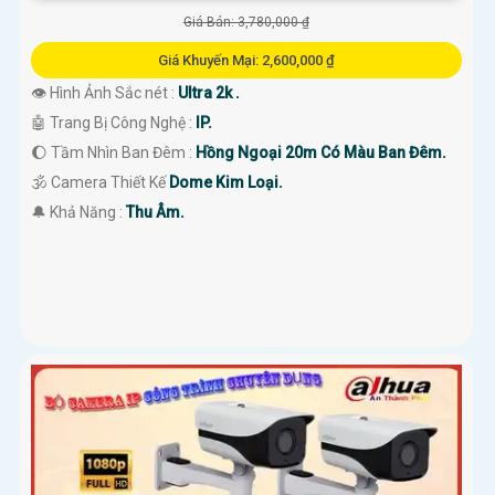
Giá Bán: 3,780,000 ₫
Giá Khuyến Mại: 2,600,000 ₫
👁 Hình Ảnh Sắc nét :
Ultra 2k .
🤖️ Trang Bị Công Nghệ :
IP.
🌔 Tầm Nhìn Ban Đêm :
Hồng Ngoại 20m Có Màu Ban Đêm.
🕉️ Camera Thiết Kế
Dome Kim Loại.
️🔔 Khả Năng :
Thu Âm.