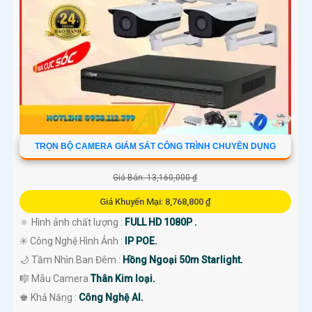
TRỌN BỘ CAMERA GIÁM SÁT CÔNG TRÌNH CHUYÊN DỤNG
Giá Bán: 13,160,000 ₫
Giá Khuyến Mại: 8,768,800 ₫
🔅 Hình ảnh chất lượng :
FULL HD 1080P .
✳️ Công Nghệ Hình Ảnh :
IP POE.
🌙 Tầm Nhìn Ban Đêm :
Hồng Ngoại 50m Starlight.
🎼️ Mẫu Camera
Thân Kim loại.
️♚ Khả Năng :
Công Nghệ AI.