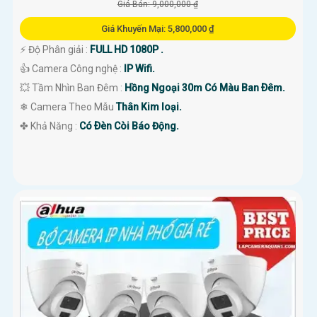
Giá Bán: 9,000,000 ₫
Giá Khuyến Mại: 5,800,000 ₫
️⚡ Độ Phân giải :
FULL HD 1080P .
👍 Camera Công nghệ :
IP Wifi.
💥 Tầm Nhìn Ban Đêm :
Hồng Ngoại 30m Có Màu Ban Ðêm.
❄ Camera Theo Mẫu
Thân Kim loại.
️✤ Khả Năng :
Có Ðèn Còi Báo Động.