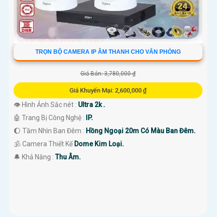
TRỌN BỘ CAMERA IP ÂM THANH CHO VĂN PHÒNG
Giá Bán: 3,780,000 ₫
Giá Khuyến Mại: 2,600,000 ₫
👁 Hình Ảnh Sắc nét :
Ultra 2k .
🤖️ Trang Bị Công Nghệ :
IP.
🌔 Tầm Nhìn Ban Đêm :
Hồng Ngoại 20m Có Màu Ban Đêm.
🕉️ Camera Thiết Kế
Dome Kim Loại.
️🔔 Khả Năng :
Thu Âm.