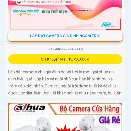
LẮP ĐẶT CAMERA GIA ĐÌNH NGOÀI TRỜI
Giá Bán: 17,900,000 ₫
Giá Khuyến Mại: 15,750,000 ₫
Lắp đặt camera cho gia đình ngoài trời là một giải pháp an
ninh hiệu quả giúp bảo vệ ngôi nhà của bạn khỏi những kẻ
trộm cắp, đột nhập. Camera ngoài trời được thiết kế để chịu
được các điều kiện thời tiết khắc nghiệt như nắng mưa, bụi bẩn