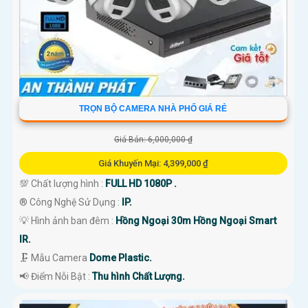
TRỌN BỘ CAMERA NHÀ PHỐ GIÁ RẺ
Giá Bán: 6,000,000 ₫
Giá Khuyến Mại: 4,399,000 ₫
💯 Chất lượng hình :
FULL HD 1080P .
®️ Công Nghệ Sử Dụng :
IP.
💡 Hình ảnh ban đêm :
Hồng Ngoại 30m Hồng Ngoại Smart
IR.
🗜️ Mẫu Camera
Dome Plastic.
️📢 Điểm Nỗi Bật :
Thu hình Chất Lượng.