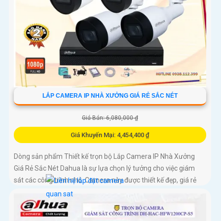
LẮP CAMERA IP NHÀ XƯỞNG GIÁ RẺ SẮC NÉT
Giá Bán: 6,080,000 ₫
Giá Khuyến Mại: 4,454,400 ₫
Dòng sản phẩm Thiết kế trọn bộ Lắp Camera IP Nhà Xưởng
Giá Rẻ Sắc Nét Dahua là sự lựa chọn lý tưởng cho việc giám
sát các công trình nhỏ. Camera này được thiết kế đẹp, giá rẻ
nhưng vẫn đảm bảo chất lượng hình ảnh sắc nét lên đến 2