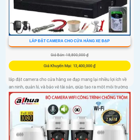
LẮP ĐẶT CAMERA CHO CỬA HÀNG XE ĐẠP
Giá Bán: 18,800,000 ₫
Giá Khuyến Mại: 13,400,000 ₫
lắp đặt camera cho cửa hàng xe đạp mang lại nhiều lợi ích về
an ninh, quản lý, và bảo vệ tài sản, giúp tạo ra một môi trường
an toàn và tin cậy cho cả khách hàng và doanh nghiệp của
bạn.