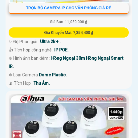
TRỌN BỘ CAMERA IP CHO VĂN PHÒNG GIÁ RẺ
Giá Bán: 11,080,000 ₫
Giá Khuyến Mại: 7,354,400 ₫
✨ Độ Phân giải :
Ultra 2k + .
👍 Tích hợp công nghệ :
IP POE.
❈ Hình ảnh ban đêm :
Hồng Ngoại 30m Hồng Ngoại Smart
IR.
❄ Loại Camera
Dome Plastic.
️📡 Tích Hợp :
Thu Âm.