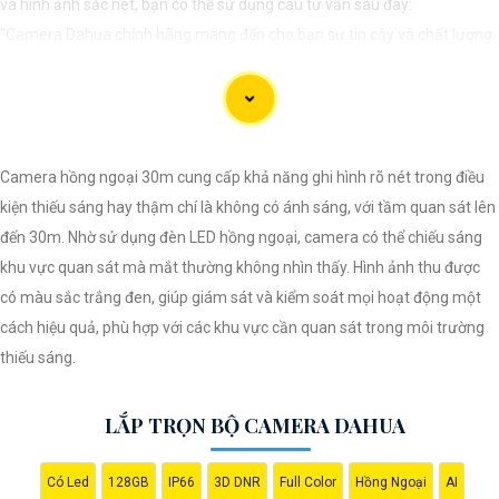
và hình ảnh sắc nét, bạn có thể sử dụng câu tư vấn sau đây:
"Camera Dahua chính hãng mang đến cho bạn sự tin cậy và chất lượng
vượt trội. Với hình ảnh sắc nét và tính năng an ninh hiện đại, sản phẩm
này hứa hẹn đáp ứng mọi nhu cầu giám sát của bạn. Đừng ngần ngại
trải nghiệm sự ổn định và chất lượng vượt trội của Camera Dahua chính
hãng với mức giá vô cùng hấp dẫn."
Camera hồng ngoại 30m cung cấp khả năng ghi hình rõ nét trong điều
kiện thiếu sáng hay thậm chí là không có ánh sáng, với tầm quan sát lên
đến 30m. Nhờ sử dụng đèn LED hồng ngoại, camera có thể chiếu sáng
khu vực quan sát mà mắt thường không nhìn thấy. Hình ảnh thu được
có màu sắc trắng đen, giúp giám sát và kiểm soát mọi hoạt động một
cách hiệu quả, phù hợp với các khu vực cần quan sát trong môi trường
thiếu sáng.
LẮP TRỌN BỘ CAMERA DAHUA
'
Có Led
128GB
IP66
3D DNR
Full Color
Hồng Ngoại
AI