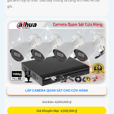
gia đình hợp lý nhất. Sau đây chúng ta cùng tìm hiểu về các
gói...
LẮP CAMERA QUAN SÁT CHO CỬA HÀNG
Giá Bán: 4,500,000 ₫
Giá Khuyến Mại: 4,500,000 ₫