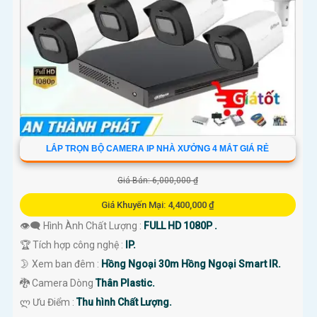
LẮP TRỌN BỘ CAMERA IP NHÀ XƯỞNG 4 MẮT GIÁ RẺ
Giá Bán: 6,000,000 ₫
Giá Khuyến Mại: 4,400,000 ₫
👁️‍🗨 Hình Ành Chất Lượng :
FULL HD 1080P .
🏆 Tích hợp công nghệ :
IP.
🌛 Xem ban đêm :
Hồng Ngoại 30m Hồng Ngoại Smart IR.
🐉️ Camera Dòng
Thân Plastic.
️ლ Ưu Điểm :
Thu hình Chất Lượng.