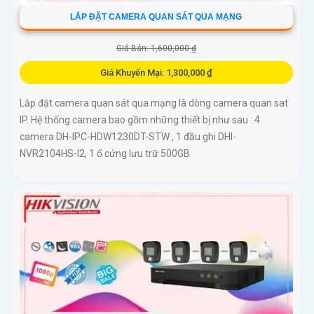
LẮP ĐẶT CAMERA QUAN SÁT QUA MẠNG
Giá Bán: 1,600,000 ₫
Giá Khuyến Mại: 1,300,000 ₫
Lăp đặt camera quan sát qua mạng là dòng camera quan sat
IP. Hệ thống camera bao gồm những thiết bị như sau : 4
camera DH-IPC-HDW1230DT-STW , 1 đầu ghi DHI-
NVR2104HS-I2, 1 ổ cứng lưu trữ 500GB