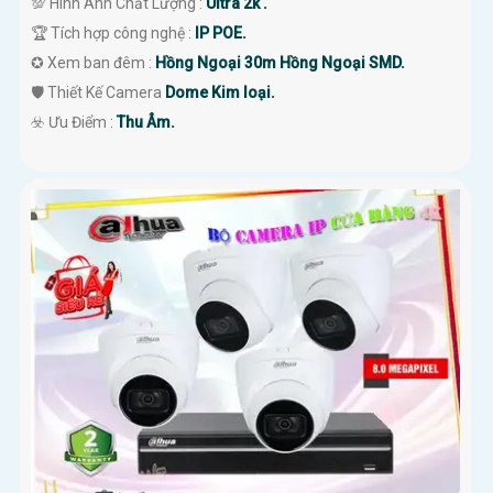
💯 Hình Ành Chất Lượng :
Ultra 2k .
🏆 Tích hợp công nghệ :
IP POE.
✪ Xem ban đêm :
Hồng Ngoại 30m Hồng Ngoại SMD.
🛡 Thiết Kế Camera
Dome Kim loại.
️☣️ Ưu Điểm :
Thu Âm.