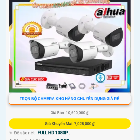
TRỌN BỘ CAMERA KHO HÀNG CHUYÊN DỤNG GIÁ RẺ
Giá Bán: 10,600,000 ₫
Giá Khuyến Mại: 7,028,000 ₫
🔆 Độ sắc nét :
FULL HD 1080P .