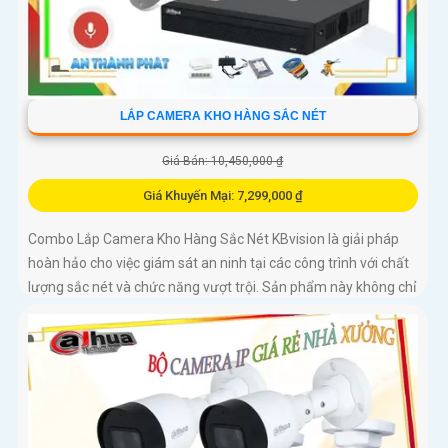
LẮP CAMERA KHO HÀNG SẮC NÉT
Giá Bán: 10,450,000 ₫
Giá Khuyến Mại: 7,299,000 ₫
Combo Lắp Camera Kho Hàng Sắc Nét KBvision là giải pháp
hoàn hảo cho việc giám sát an ninh tại các công trình với chất
lượng sắc nét và chức năng vượt trội. Sản phẩm này không chỉ
đảm bảo hình ảnh rõ nét mà còn tích hợp chức năng thu âm
tiên nghi, hỗ trợ việc giám sát một cách toàn diện và chính xác
hơn