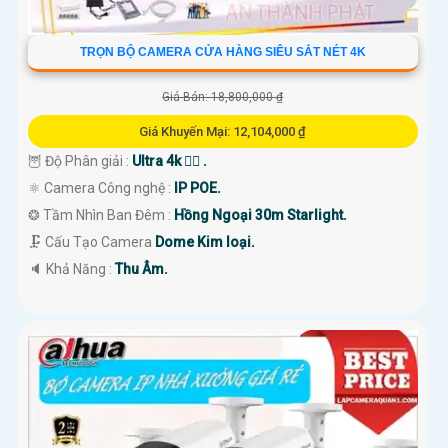
TRỌN BỘ CAMERA CỬA HÀNG SIÊU SẮT NÉT 4K
Giá Bán: 18,800,000 ₫
Giá Khuyến Mại: 12,104,000 ₫
🦉 Độ Phân giải :
Ultra 4k 👍🏾 .
⚛️ Camera Công nghệ :
IP POE.
❂ Tầm Nhìn Ban Đêm :
Hồng Ngoại 30m Starlight.
🗜️ Cấu Tạo Camera
Dome Kim loại.
️🔈 Khả Năng :
Thu Âm.