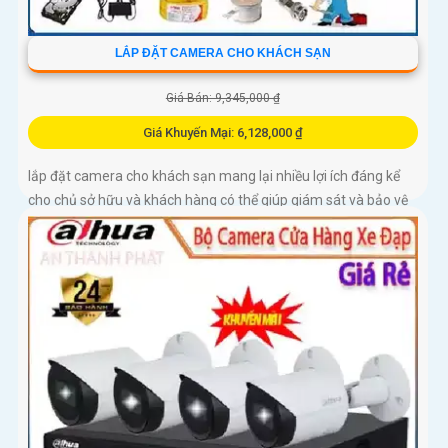
LẮP ĐẶT CAMERA CHO KHÁCH SẠN
Giá Bán: 9,345,000 ₫
Giá Khuyến Mại: 6,128,000 ₫
lắp đặt camera cho khách sạn mang lại nhiều lợi ích đáng kể
cho chủ sở hữu và khách hàng có thể giúp giám sát và bảo vệ
toàn diện tài sản của khách sạn, đồng thời đảm bảo an ninh
cho khách hàng trong quá trình lưu trú tại đây.