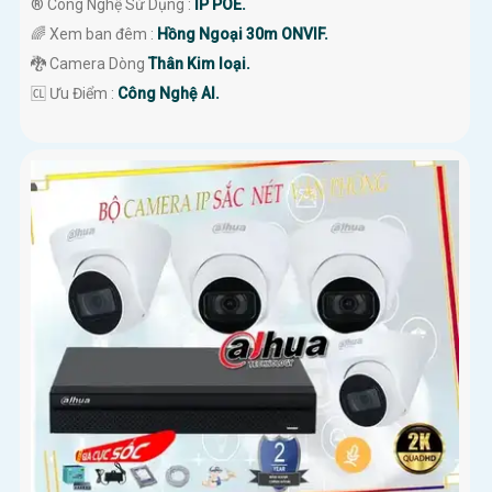
®️ Công Nghệ Sử Dụng :
IP POE.
🌈 Xem ban đêm :
Hồng Ngoại 30m ONVIF.
🐉️ Camera Dòng
Thân Kim loại.
️🆑 Ưu Điểm :
Công Nghệ AI.