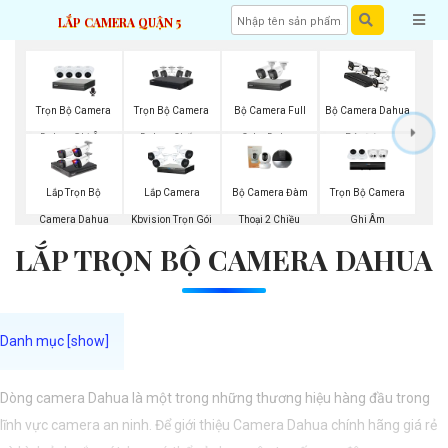
LẮP CAMERA QUẬN 5
Trọn Bộ Camera
Trọn Bộ Camera
Bộ Camera Full
Bộ Camera Dahua
Dahua Ghi Âm
Dahua Chống
Color Dahua
Báo Động
Trộm
Trọn Bộ Camera
Lắp Trọn Bộ
Lắp Camera
Bộ Camera Đàm
Ghi Âm
Camera Dahua
Kbvision Trọn Gói
Thoại 2 Chiều
LẮP TRỌN BỘ CAMERA DAHUA
Dòng camera Dahua là một trong những thương hiệu hàng đầu trong
lĩnh vực camera an ninh. Để giới thiệu Camera Dahua chính hãng giá rẻ