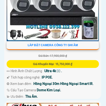
LẮP ĐẶT CAMERA CÔNG TY GHI ÂM
Giá Bán: 17,900,000 ₫
Giá Khuyến Mại: 15,750,000 ₫
👀 Hình Ành Chất Lượng :
Ultra 4k 👍🏾 .
🌠 Tích hợp công nghệ :
IP POE.
❂ Xem ban đêm :
Hồng Ngoại 30m Hồng Ngoại Smart IR.
🔩 Cấu Tạo Camera
Dome Kim Loại.
️💫 Ưu Điểm :
Thu Âm.