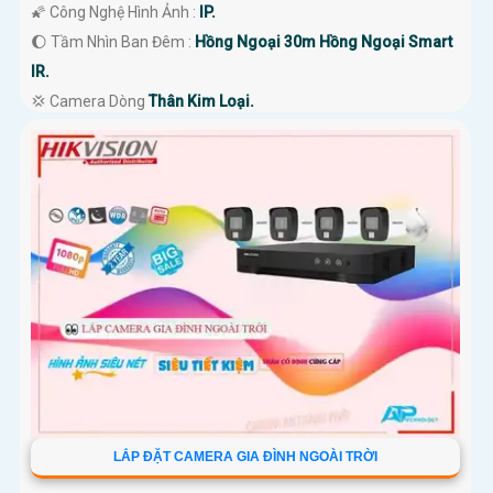
🌠 Công Nghệ Hình Ảnh :
IP.
🌔 Tầm Nhìn Ban Đêm :
Hồng Ngoại 30m Hồng Ngoại Smart
IR.
💢 Camera Dòng
Thân Kim Loại.
️➲ Khả Năng :
Thu Âm.
LẮP ĐẶT CAMERA GIA ĐÌNH NGOÀI TRỜI