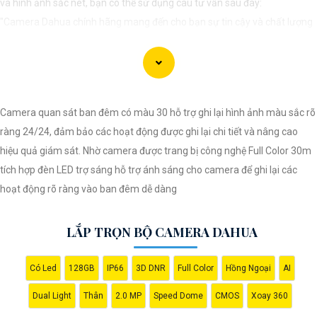
và hình ảnh sắc nét, bạn có thể sử dụng câu tư vấn sau đây:
"Camera Dahua chính hãng mang đến cho bạn sự tin cậy và chất lượng
vượt trội. Với hình ảnh sắc nét và tính năng an ninh hiện đại, sản phẩm
này hứa hẹn đáp ứng mọi nhu cầu giám sát của bạn. Đừng ngần ngại
trải nghiệm sự ổn định và chất lượng vượt trội của Camera Dahua chính
hãng với mức giá vô cùng hấp dẫn."
Camera quan sát ban đêm có màu 30 hỗ trợ ghi lại hình ảnh màu sắc rõ
ràng 24/24, đảm bảo các hoạt động được ghi lại chi tiết và nâng cao
hiệu quả giám sát. Nhờ camera được trang bị công nghệ Full Color 30m
tích hợp đèn LED trợ sáng hỗ trợ ánh sáng cho camera để ghi lại các
hoạt động rõ ràng vào ban đêm dễ dàng
LẮP TRỌN BỘ CAMERA DAHUA
Có Led
128GB
IP66
3D DNR
Full Color
Hồng Ngoại
AI
'
Dual Light
Thân
2.0 MP
Speed Dome
CMOS
Xoay 360