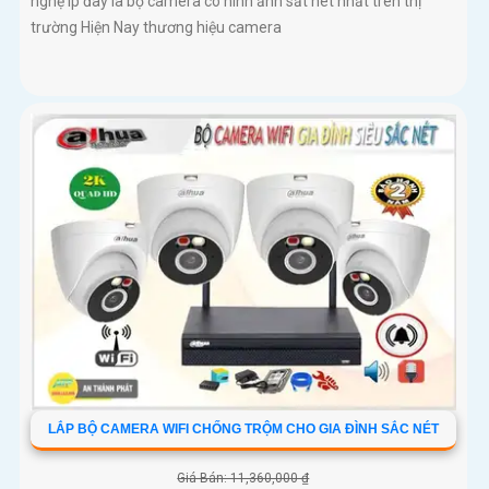
nghệ Ip đây là bộ camera có hình ảnh sắt nét nhất trên thị
trường Hiện Nay thương hiệu camera
LẮP BỘ CAMERA WIFI CHỐNG TRỘM CHO GIA ĐÌNH SẮC NÉT
Giá Bán: 11,360,000 ₫