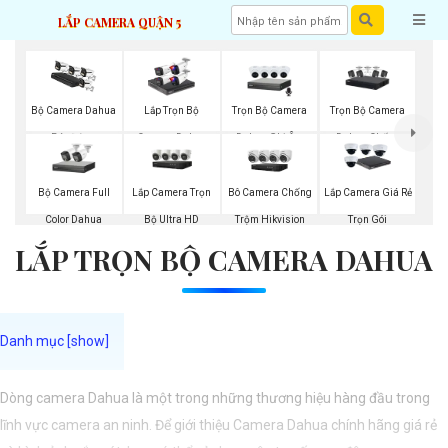
LẮP CAMERA QUẬN 5
Trọn Bộ Camera
Trọn Bộ Camera
Bộ Camera Dahua
Lắp Trọn Bộ
Dahua Ghi Âm
Dahua Chống
Báo Động
Camera Dahua
Trộm
Bộ Camera Full
Lắp Camera Trọn
Bô Camera Chống
Lắp Camera Giá Rẻ
Color Dahua
Bộ Ultra HD
Trộm Hikvision
Trọn Gói
LẮP TRỌN BỘ CAMERA DAHUA
Dòng camera Dahua là một trong những thương hiệu hàng đầu trong
lĩnh vực camera an ninh. Để giới thiệu Camera Dahua chính hãng giá rẻ