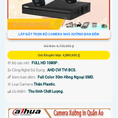
LẮP ĐẶT TRỌN BỘ CAMERA NHÀ XƯỞNG BAN ĐÊM
Giá Bán: 6,720,000 ₫
Giá Khuyến Mại: 4,889,600 ₫
💯 Độ sắc nét :
FULL HD 1080P .
👍 Công Nghệ Sử Dụng :
AHD CVI TVI BCS.
🌈 Xem ban đêm :
Full Color 30m Hồng Ngoại SMD.
💢 Loại Camera
Thân Plastic.
️🛃 Ưu Điểm :
Thu hình Chất Lượng.