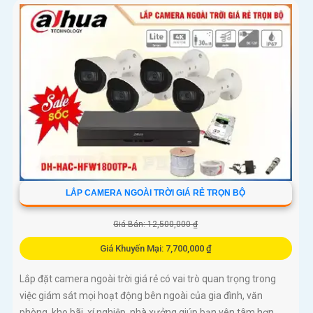
LẮP CAMERA NGOÀI TRỜI GIÁ RẺ TRỌN BỘ
Giá Bán: 12,500,000 ₫
Giá Khuyến Mại: 7,700,000 ₫
Lắp đặt camera ngoài trời giá rẻ có vai trò quan trọng trong
việc giám sát mọi hoạt động bên ngoài của gia đình, văn
phòng, kho bãi, xí nghiệp, nhà xưởng giúp bạn yên tâm hơn