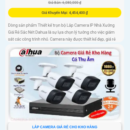
Giá Bán: 6,080,000 ₫
Giá Khuyến Mại: 4,454,400 ₫
Dòng sản phẩm Thiết kế trọn bộ Lắp Camera IP Nhà Xưởng
Giá Rẻ Sắc Nét Dahua là sự lựa chọn lý tưởng cho việc giám
sát các công trình nhỏ. Camera này được thiết kế đẹp, giá rẻ
nhưng vẫn đảm bảo chất lượng hình ảnh sắc nét lên đến 2
LẮP CAMERA GIÁ RẺ CHO KHO HÀNG