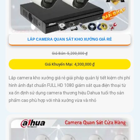
LẮP CAMERA QUAN SÁT KHO XƯỞNG GIÁ RẺ
Giá Bán: 5,200,000 ₫
Giá Khuyến Mại: 4,300,000 ₫
Lắp camera kho xưởng giá rẻ giải pháp quản lý tiết kiệm chi phí
hình ảnh đạt chuẩn FULL HD 1080 giám sát qua điện thoại từ
xa ổn định sử dụng camera thương hiệu Dahua tuổi thọ sản
phẩm cao phù hợp với nhà xưởng vừa và nhỏ