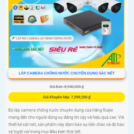
LẮP CAMERA CHÔNG NƯỚC CHUYÊN DỤNG SẮC NÉT
Giá Bán: 8,940,000 ₫
Giá Khuyến Mại: 7,399,200 ₫
Bộ lắp camera chống nước chuyên dụng của hãng Ruijie
mang đến cho người dùng sự đáng tin cậy và hiệu quả cao. Với
thiết kế sắt nét, sản phẩm này đảm bảo sự bền chắc và độ bảo
vệ tuyệt vời trong mọi điều kiện thời tiết