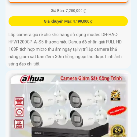
Giá Bán: 7,200,000 ₫
Giá Khuyến Mại: 4,199,000 ₫
Lắp camera giá rẻ cho kho hàng sử dụng modeo DH-HAC-
HFW1200CP-A-S5 thương hiệu Dahua độ phân giải FULL HD
108P tích hợp micro thu âm ngay tại vị trí lắp camera khả
năng giám sát ban đêm 30m hồng ngoại thu được hình ảnh
sáng đẹp chi tiết.