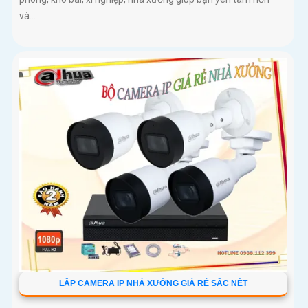
và...
LẮP CAMERA IP NHÀ XƯỞNG GIÁ RẺ SẮC NÉT