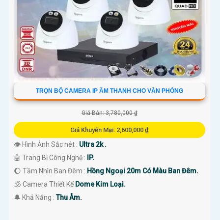
TRỌN BỘ CAMERA IP ÂM THANH CHO VĂN PHÒNG
Giá Bán: 3,780,000 ₫
Giá Khuyến Mại: 2,600,000 ₫
👁 Hình Ảnh Sắc nét :
Ultra 2k .
🤖️ Trang Bị Công Nghệ :
IP.
🌔 Tầm Nhìn Ban Đêm :
Hồng Ngoại 20m Có Màu Ban Đêm.
🕉️ Camera Thiết Kế
Dome Kim Loại.
️🔔 Khả Năng :
Thu Âm.