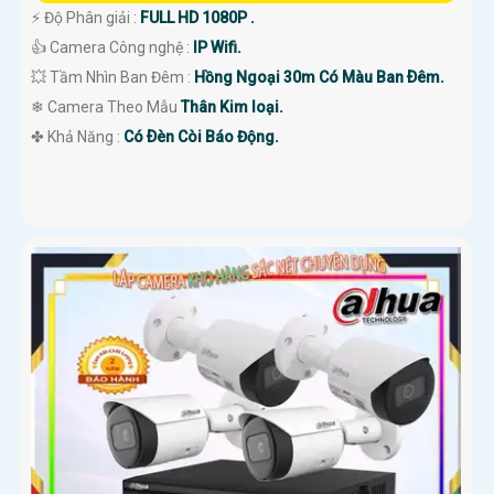
️⚡ Độ Phân giải :
FULL HD 1080P .
👍 Camera Công nghệ :
IP Wifi.
💥 Tầm Nhìn Ban Đêm :
Hồng Ngoại 30m Có Màu Ban Ðêm.
❄ Camera Theo Mẫu
Thân Kim loại.
️✤ Khả Năng :
Có Ðèn Còi Báo Động.