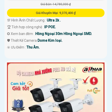
Giá Bán: 14,780,000 ₫
Giá Khuyến Mại: 9,370,400 ₫
💯 Hình Ành Chất Lượng :
Ultra 2k .
🏆 Tích hợp công nghệ :
IP POE.
✪ Xem ban đêm :
Hồng Ngoại 30m Hồng Ngoại SMD.
🛡 Thiết Kế Camera
Dome Kim loại.
️☣️ Ưu Điểm :
Thu Âm.