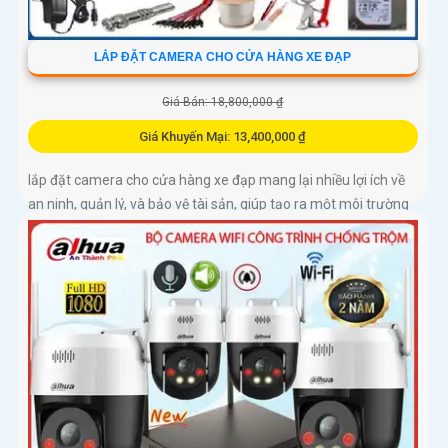
LẮP ĐẶT CAMERA CHO CỬA HÀNG XE ĐẠP
Giá Bán: 18,800,000 ₫
Giá Khuyến Mại: 13,400,000 ₫
lắp đặt camera cho cửa hàng xe đạp mang lại nhiều lợi ích về
an ninh, quản lý, và bảo vệ tài sản, giúp tạo ra một môi trường
an toàn và tin cậy cho cả khách hàng và doanh nghiệp của
bạn.