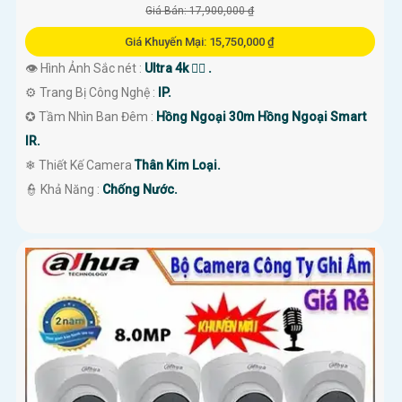
Giá Bán: 17,900,000 ₫
Giá Khuyến Mại: 15,750,000 ₫
👁 Hình Ảnh Sắc nét :
Ultra 4k 👍🏾 .
⚙ Trang Bị Công Nghệ :
IP.
✪ Tầm Nhìn Ban Đêm :
Hồng Ngoại 30m Hồng Ngoại Smart
IR.
❄ Thiết Kế Camera
Thân Kim Loại.
️👮 Khả Năng :
Chống Nước.