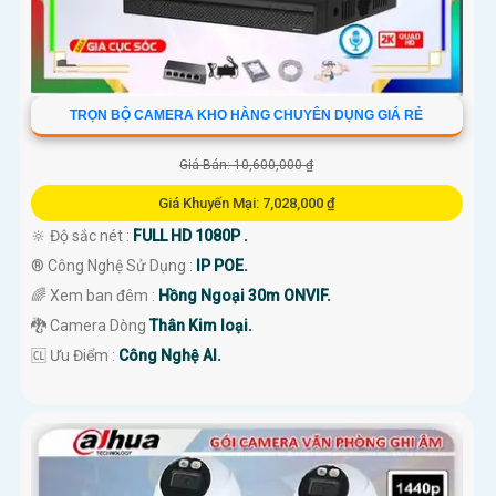
TRỌN BỘ CAMERA KHO HÀNG CHUYÊN DỤNG GIÁ RẺ
Giá Bán: 10,600,000 ₫
Giá Khuyến Mại: 7,028,000 ₫
🔆 Độ sắc nét :
FULL HD 1080P .
®️ Công Nghệ Sử Dụng :
IP POE.
🌈 Xem ban đêm :
Hồng Ngoại 30m ONVIF.
🐉️ Camera Dòng
Thân Kim loại.
️🆑 Ưu Điểm :
Công Nghệ AI.