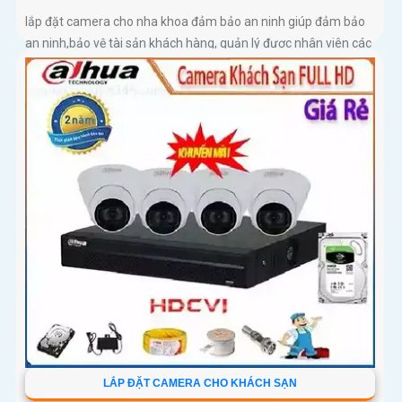
lắp đặt camera cho nha khoa đảm bảo an ninh giúp đảm bảo
an ninh,bảo vệ tài sản khách hàng, quản lý được nhân viên các
y bác sĩ khám chữ bệnh cho khách hàng ngoài ra còn ngăn
chặn các vụ trộm cắp xảy ra ngoài ý muốn.
LẮP ĐẶT CAMERA CHO KHÁCH SẠN