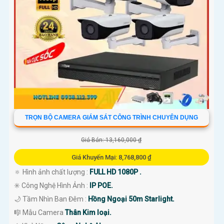
TRỌN BỘ CAMERA GIÁM SÁT CÔNG TRÌNH CHUYÊN DỤNG
Giá Bán: 13,160,000 ₫
Giá Khuyến Mại: 8,768,800 ₫
🔅 Hình ảnh chất lượng :
FULL HD 1080P .
✳️ Công Nghệ Hình Ảnh :
IP POE.
🌙 Tầm Nhìn Ban Đêm :
Hồng Ngoại 50m Starlight.
🎼️ Mẫu Camera
Thân Kim loại.