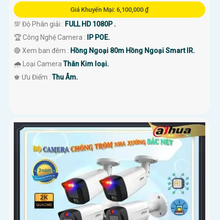
Giá Khuyến Mại: 6,100,000 ₫
💯 Độ Phân giải :
FULL HD 1080P .
🏆 Công Nghệ Camera :
IP POE.
🔴 Xem ban đêm :
Hồng Ngoại 80m Hồng Ngoại Smart IR.
🌧️ Loại Camera
Thân Kim loại.
️♚ Ưu Điểm :
Thu Âm.