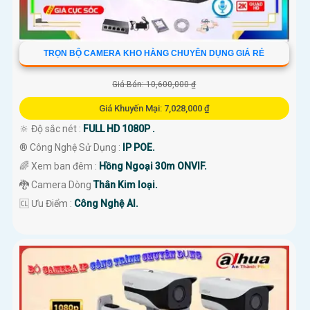
TRỌN BỘ CAMERA KHO HÀNG CHUYÊN DỤNG GIÁ RẺ
Giá Bán: 10,600,000 ₫
Giá Khuyến Mại: 7,028,000 ₫
🔆 Độ sắc nét :
FULL HD 1080P .
®️ Công Nghệ Sử Dụng :
IP POE.
🌈 Xem ban đêm :
Hồng Ngoại 30m ONVIF.
🐉️ Camera Dòng
Thân Kim loại.
️🆑 Ưu Điểm :
Công Nghệ AI.