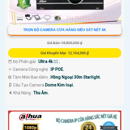
TRỌN BỘ CAMERA CỬA HÀNG SIÊU SẮT NÉT 4K
Giá Bán: 18,800,000 ₫
Giá Khuyến Mại: 12,104,000 ₫
🦉 Độ Phân giải :
Ultra 4k 👍🏾 .
⚛️ Camera Công nghệ :
IP POE.
❂ Tầm Nhìn Ban Đêm :
Hồng Ngoại 30m Starlight.
🗜️ Cấu Tạo Camera
Dome Kim loại.
️🔈 Khả Năng :
Thu Âm.