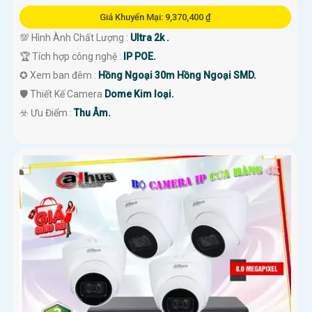
Giá Khuyến Mại: 9,370,400 ₫
💯 Hình Ành Chất Lượng :
Ultra 2k .
🏆 Tích hợp công nghệ :
IP POE.
✪ Xem ban đêm :
Hồng Ngoại 30m Hồng Ngoại SMD.
🛡 Thiết Kế Camera
Dome Kim loại.
️☣️ Ưu Điểm :
Thu Âm.