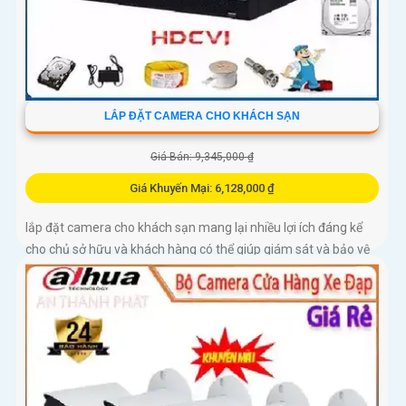
LẮP ĐẶT CAMERA CHO KHÁCH SẠN
Giá Bán: 9,345,000 ₫
Giá Khuyến Mại: 6,128,000 ₫
lắp đặt camera cho khách sạn mang lại nhiều lợi ích đáng kể
cho chủ sở hữu và khách hàng có thể giúp giám sát và bảo vệ
toàn diện tài sản của khách sạn, đồng thời đảm bảo an ninh
cho khách hàng trong quá trình lưu trú tại đây.