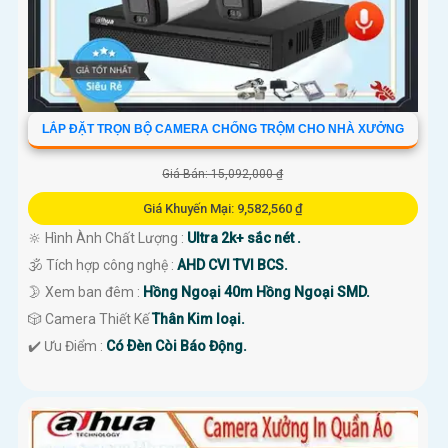
LẮP ĐẶT TRỌN BỘ CAMERA CHỐNG TRỘM CHO NHÀ XƯỞNG
Giá Bán: 15,092,000 ₫
Giá Khuyến Mại: 9,582,560 ₫
🔆 Hình Ành Chất Lượng :
Ultra 2k+ sắc nét .
🕉️ Tích hợp công nghệ :
AHD CVI TVI BCS.
🌛 Xem ban đêm :
Hồng Ngoại 40m Hồng Ngoại SMD.
🎲 Camera Thiết Kế
Thân Kim loại.
️✔️ Ưu Điểm :
Có Ðèn Còi Báo Động.