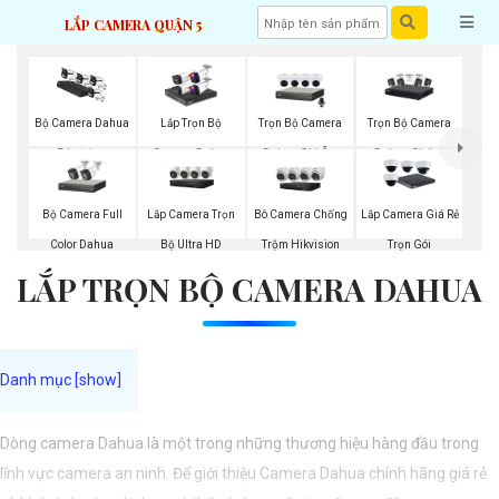
LẮP CAMERA QUẬN 5
Trọn Bộ Camera
Trọn Bộ Camera
Bộ Camera Dahua
Lắp Trọn Bộ
Dahua Ghi Âm
Dahua Chống
Báo Động
Camera Dahua
Trộm
Bộ Camera Full
Lắp Camera Trọn
Bô Camera Chống
Lắp Camera Giá Rẻ
Color Dahua
Bộ Ultra HD
Trộm Hikvision
Trọn Gói
LẮP TRỌN BỘ CAMERA DAHUA
Dòng camera Dahua là một trong những thương hiệu hàng đầu trong
lĩnh vực camera an ninh. Để giới thiệu Camera Dahua chính hãng giá rẻ