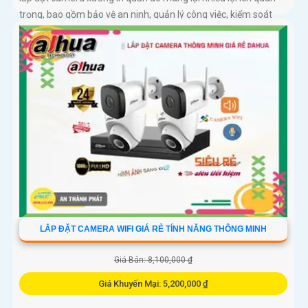
trọng, bao gồm bảo vệ an ninh, quản lý công việc, kiểm soát
chất lượng sản phẩm, bảo vệ nhân viên. Điều này giúp cải...
LẮP ĐẶT CAMERA WIFI GIÁ RẺ TÍNH NĂNG THÔNG MINH
Giá Bán: 8,100,000 ₫
Giá Khuyến Mại: 5,200,000 ₫