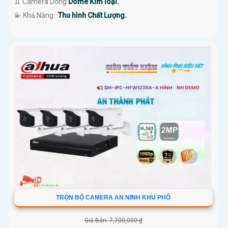
♊ Camera Dòng
Dome Kim loại.
️💫 Khả Năng :
Thu hình Chất Lượng.
TRỌN BỘ CAMERA AN NINH KHU PHỐ
Giá Bán: 7,700,000 ₫