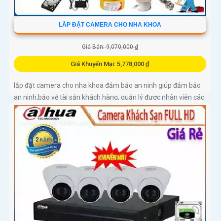
LẮP ĐẶT CAMERA CHO NHA KHOA
Giá Bán: 9,070,000 ₫
Giá Khuyến Mại: 5,778,000 ₫
lắp đặt camera cho nha khoa đảm bảo an ninh giúp đảm bảo
an ninh,bảo vệ tài sản khách hàng, quản lý được nhân viên các
y bác sĩ khám chữ bệnh cho khách hàng ngoài ra còn ngăn
chặn các vụ trộm cắp xảy ra ngoài ý muốn.