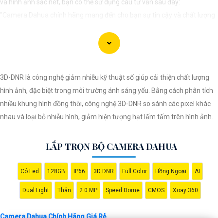
và hình ảnh sắc nét, bạn có thể sử dụng câu tư vấn sau đây:
"Camera Dahua chính hãng mang đến cho bạn sự tin cậy và chất lượng
vượt trội. Với hình ảnh sắc nét và tính năng an ninh hiện đại, sản phẩm
này hứa hẹn đáp ứng mọi nhu cầu giám sát của bạn. Đừng ngần ngại
trải nghiệm sự ổn định và chất lượng vượt trội của Camera Dahua chính
hãng với mức giá vô cùng hấp dẫn."
3D-DNR là công nghệ giảm nhiễu kỹ thuật số giúp cải thiện chất lượng
hình ảnh, đặc biệt trong môi trường ánh sáng yếu. Bằng cách phân tích
nhiều khung hình đồng thời, công nghệ 3D-DNR so sánh các pixel khác
nhau và loại bỏ nhiễu hình, giảm hiện tượng hạt lấm tấm trên hình ảnh.
LẮP TRỌN BỘ CAMERA DAHUA
Có Led
128GB
IP66
3D DNR
Full Color
Hồng Ngoại
AI
'
Dual Light
Thân
2.0 MP
Speed Dome
CMOS
Xoay 360
Camera Dahua Chính Hãng Giá Rẻ