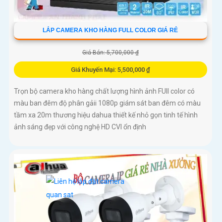
LẮP CAMERA KHO HÀNG FULL COLOR GIÁ RẺ
Giá Bán: 5,700,000 ₫
Giá Khuyến Mại: 5,500,000 ₫
Trọn bộ camera kho hàng chất lượng hình ảnh FUll color có
màu ban đêm độ phân gảii 1080p giám sát ban đêm có màu
tầm xa 20m thương hiệu dahua thiết kế nhỏ gọn tinh tế hình
ảnh sáng đẹp với công nghệ HD CVI ổn định