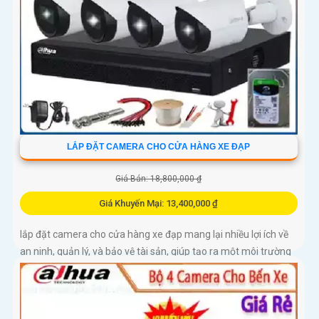
LẮP ĐẶT CAMERA CHO CỬA HÀNG XE ĐẠP
Giá Bán: 18,800,000 ₫
Giá Khuyến Mại: 13,400,000 ₫
lắp đặt camera cho cửa hàng xe đạp mang lại nhiều lợi ích về
an ninh, quản lý, và bảo vệ tài sản, giúp tạo ra một môi trường
an toàn và tin cậy cho cả khách hàng và doanh nghiệp của
bạn.