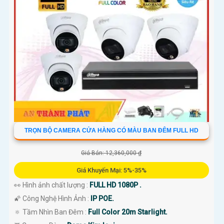
TRỌN BỘ CAMERA CỬA HÀNG CÓ MÀU BAN ĐÊM FULL HD
Giá Bán: 12,360,000 ₫
Giá Khuyến Mại: 5%-35%
👀 Hình ảnh chất lượng :
FULL HD 1080P .
🌠 Công Nghệ Hình Ảnh :
IP POE.
🔅 Tầm Nhìn Ban Đêm :
Full Color 20m Starlight.