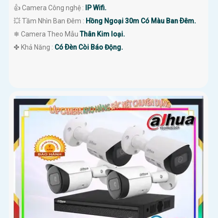
👍 Camera Công nghệ :
IP Wifi.
💥 Tầm Nhìn Ban Đêm :
Hồng Ngoại 30m Có Màu Ban Ðêm.
❄ Camera Theo Mẫu
Thân Kim loại.
️✤ Khả Năng :
Có Ðèn Còi Báo Động.