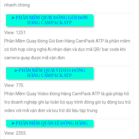
nhanh chóng
➤
PHẦN MỀM QUAY ĐÓNG GÓI ĐƠN
HÀNG CAMPACK ATP
View: 1251.
Phần Mềm Quay Đóng Gói Đơn Hàng CamPack ATP là phần mềm
có tích hợp công nghệ Ai nhận diện và dọc mã QR/ bar code khi
camera quay được mã vận đơn
➤
PHẦN MỀM QUAY VIDEO ĐÓNG
HÀNG CAMPACK ATP
View: 775.
Phần Mềm Quay Video Đóng Hàng CamPack ATP là giải pháp hỗ
trợ doanh nghiệp ghi lại toàn bộ quy trình đóng gói tự động lưu trữ
video với mã vận đơn và lưu trữ dữ liệu tập trung
➤
PHẦN MỀM QUẢN LÝ ĐÓNG HÀNG
View: 2355.