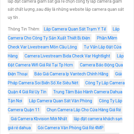
lắp đặt camera giám sát giá rẻ chọn công ty lắp camera giám
sát chất lượng ,sau đây là những website lắp camera quan sát
uy tín .
Thông Tin Thêm:
Lắp Camera Quan Sát Trạm Y Tế
Lắp
Camera Cho Công Ty Sản Xuất Thiết Bị Điện
Phần Mềm
Check Var Livestream Môn Cầu Lông
Tư Vấn Lắp Đặt Cửa
Hàng
Camera Livestream Bida Check Var Hightlight
Lắp
Đặt Camera Wifi Giá Rẻ Tại Tp Hcm
Camera Báo Động Qua
Điện Thoại
Báo Giá Camera Ip Vantech Chính Hãng
Giải
Pháp Camera Soi Biển Số Xe Siêu Nét
Công Ty Lắp Camera
Quận 4 Giá Rẻ Uy Tín
Trung Tâm Bảo Hành Camera Dahua
Tận Nơi
Lắp Camera Quan Sát Văn Phòng
Công Ty Lắp
Camera Quận 11
Chọn Camera Lắp Cho Cửa Hàng Giá Rẻ
Giá Camera Kbvision Mới Nhất
lắp đặt camera khách sạn
giá rẻ dahua
Gói Camera Văn Phòng Giá Rẻ 4MP