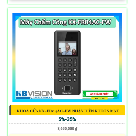
KHÓA CỬA KX-FR04AC-FW NHẬN DIỆN KHUÔN MẶT
5%-35%
3,650,000 ₫