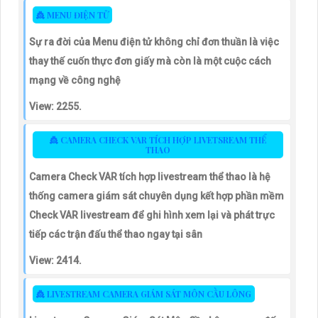
👸 MENU ĐIỆN TỬ
Sự ra đời của Menu điện tử không chỉ đơn thuần là việc
thay thế cuốn thực đơn giấy mà còn là một cuộc cách
mạng về công nghệ
View: 2255.
👸 CAMERA CHECK VAR TÍCH HỢP LIVETSREAM THỂ
THAO
Camera Check VAR tích hợp livestream thể thao là hệ
thống camera giám sát chuyên dụng kết hợp phần mềm
Check VAR livestream để ghi hình xem lại và phát trực
tiếp các trận đấu thể thao ngay tại sân
View: 2414.
👸 LIVESTREAM CAMERA GIÁM SÁT MÔN CẦU LÔNG