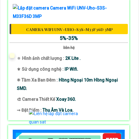
CAMERA WIFI UNV-UHO-S3S-M33F36D 3MP
5%-35%
liên hệ
🔅 Hình ảnh chất lượng :
2K Lite .
⚜️ Sử dụng công nghệ :
IP Wifi.
❈ Tầm Xa Ban Đêm :
Hồng Ngoại 10m Hồng Ngoại
SMD.
🎨 Camera Thiết Kế
Xoay 360.
️⇝ Đặt Điểm :
Thu Âm Và Loa.