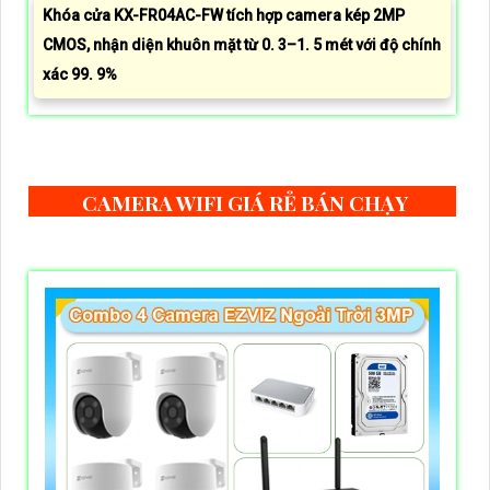
Khóa cửa KX-FR04AC-FW tích hợp camera kép 2MP
CMOS, nhận diện khuôn mặt từ 0. 3–1. 5 mét với độ chính
xác 99. 9%
CAMERA WIFI GIÁ RẺ BÁN CHẠY