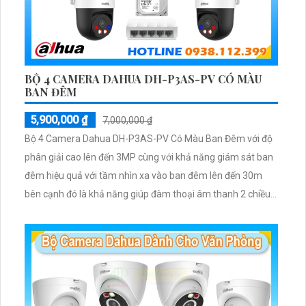
BỘ 4 CAMERA DAHUA DH-P3AS-PV CÓ MÀU
BAN ĐÊM
5,900,000 ₫
7,000,000 ₫
Bộ 4 Camera Dahua DH-P3AS-PV Có Màu Ban Đêm với độ
phân giải cao lên đến 3MP cùng với khả năng giám sát ban
đêm hiệu quả với tầm nhìn xa vào ban đêm lên đến 30m
bên cạnh đó là khả năng giúp đàm thoại âm thanh 2 chiều
và báo động răng de chủ động khi phát hiện xâm nhập