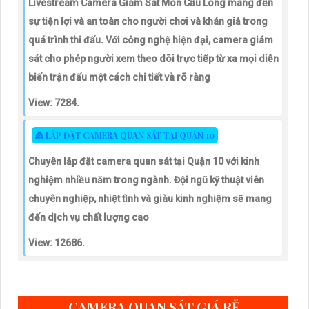
Livestream Camera Giám Sát Môn Cầu Lông mang đến
sự tiện lợi và an toàn cho người chơi và khán giả trong
quá trình thi đấu. Với công nghệ hiện đại, camera giám
sát cho phép người xem theo dõi trực tiếp từ xa mọi diễn
biến trận đấu một cách chi tiết và rõ ràng
View: 7284.
👸 LẮP ĐẶT CAMERA QUAN SÁT TẠI QUẬN 10
Chuyên lắp đặt camera quan sát tại Quận 10 với kinh
nghiệm nhiều năm trong ngành. Đội ngũ kỹ thuật viên
chuyên nghiệp, nhiệt tình và giàu kinh nghiệm sẽ mang
đến dịch vụ chất lượng cao
View: 12686.
CAMERA QUAN SÁT GIÁ RẺ