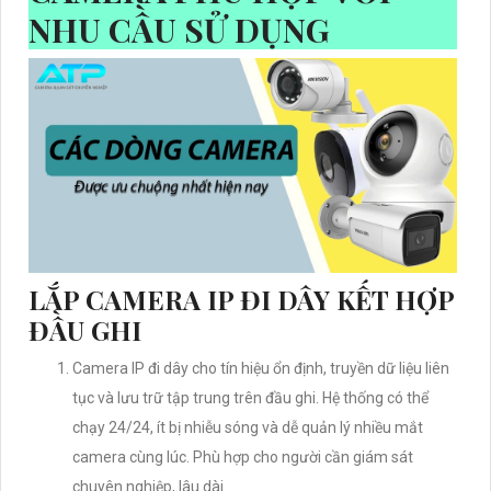
NHU CẦU SỬ DỤNG
LẮP CAMERA IP ĐI DÂY KẾT HỢP
ĐẦU GHI
Camera IP đi dây cho tín hiệu ổn định, truyền dữ liệu liên
tục và lưu trữ tập trung trên đầu ghi. Hệ thống có thể
chạy 24/24, ít bị nhiễu sóng và dễ quản lý nhiều mắt
camera cùng lúc. Phù hợp cho người cần giám sát
chuyên nghiệp, lâu dài.