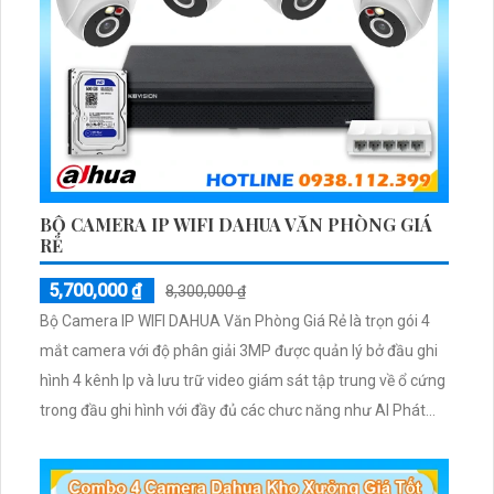
BỘ CAMERA IP WIFI DAHUA VĂN PHÒNG GIÁ
RẺ
5,700,000 ₫
8,300,000 ₫
Bộ Camera IP WIFI DAHUA Văn Phòng Giá Rẻ là trọn gói 4
mắt camera với độ phân giải 3MP được quản lý bở đầu ghi
hình 4 kênh Ip và lưu trữ video giám sát tập trung về ổ cứng
trong đầu ghi hình với đầy đủ các chưc năng như AI Phát
hiện chuyển động, đàm thoại âm thanh 2 chiều và giám sát
có màu vào ban đêm