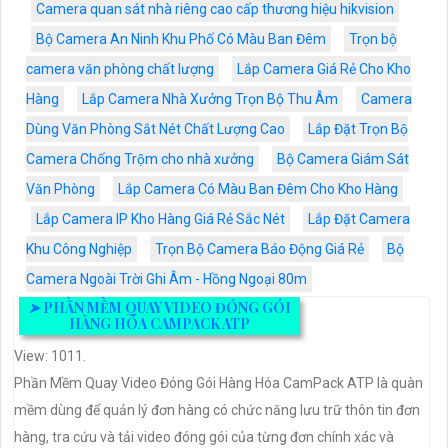
Camera quan sát nhà riêng cao cấp thương hiệu hikvision
Bộ Camera An Ninh Khu Phố Có Màu Ban Đêm
Trọn bộ
camera văn phòng chất lượng
Lắp Camera Giá Rẻ Cho Kho
Hàng
Lắp Camera Nhà Xưởng Trọn Bộ Thu Âm
Camera
Dùng Văn Phòng Sắt Nét Chất Lượng Cao
Lắp Đặt Trọn Bộ
Camera Chống Trộm cho nhà xưởng
Bộ Camera Giám Sát
Văn Phòng
Lắp Camera Có Màu Ban Đêm Cho Kho Hàng
Lắp Camera IP Kho Hàng Giá Rẻ Sắc Nét
Lắp Đặt Camera
Khu Công Nghiệp
Trọn Bộ Camera Báo Động Giá Rẻ
Bộ
Camera Ngoài Trời Ghi Âm - Hồng Ngoại 80m
➤
PHẦN MỀM QUAY VIDEO ĐÓNG GÓI
HÀNG HÓA CAMPACK ATP
View: 1011.
Phần Mềm Quay Video Đóng Gói Hàng Hóa CamPack ATP là quàn
mềm dùng để quản lý đơn hàng có chức năng lưu trữ thôn tin đơn
hàng, tra cứu và tải video đóng gói của từng đơn chính xác và