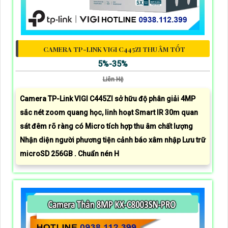
CAMERA TP-LINK VIGI C445ZI THU ÂM TỐT
5%-35%
Liên Hệ
Camera TP-Link VIGI C445ZI sở hữu độ phân giải 4MP
sắc nét zoom quang học, linh hoạt Smart IR 30m quan
sát đêm rõ ràng có Micro tích hợp thu âm chất lượng
Nhận diện người phương tiện cảnh báo xâm nhập Lưu trữ
microSD 256GB . Chuẩn nén H