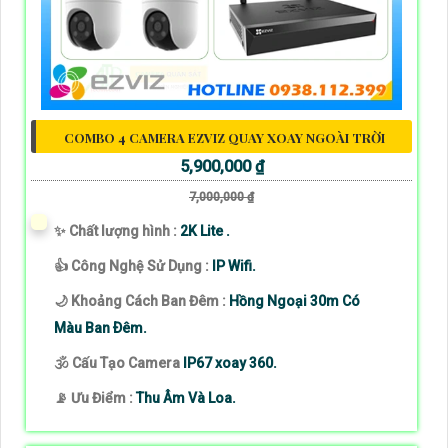
COMBO 4 CAMERA EZVIZ QUAY XOAY NGOÀI TRỜI
5,900,000 ₫
7,000,000 ₫
✨ Chất lượng hình :
2K Lite .
👍 Công Nghệ Sử Dụng :
IP Wifi.
🌙 Khoảng Cách Ban Đêm :
Hồng Ngoại 30m Có
Màu Ban Ðêm.
🕉️ Cấu Tạo Camera
IP67 xoay 360.
️📡 Ưu Điểm :
Thu Âm Và Loa.