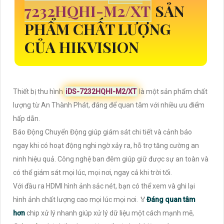
7232HQHI-M2/XT
SẢN
PHẨM CHẤT LƯỢNG
CỦA HIKVISION
Thiết bị thu hình
iDS-7232HQHI-M2/XT
là một sản phẩm chất
lượng từ An Thành Phát, đáng để quan tâm với nhiều ưu điểm
hấp dẫn.
Báo Động Chuyển Động giúp giám sát chi tiết và cảnh báo
ngay khi có hoạt động nghi ngờ xảy ra, hỗ trợ tăng cường an
ninh hiệu quả. Công nghệ ban đêm giúp giữ được sự an toàn và
có thể giám sát mọi lúc, mọi nơi, ngay cả khi trời tối.
Với đầu ra HDMI hình ảnh sắc nét, bạn có thể xem và ghi lại
hình ảnh chất lượng cao mọi lúc mọi nơi. ️🏅️
Đáng quan tâm
hơn
chip xử lý nhanh giúp xử lý dữ liệu một cách mạnh mẽ,