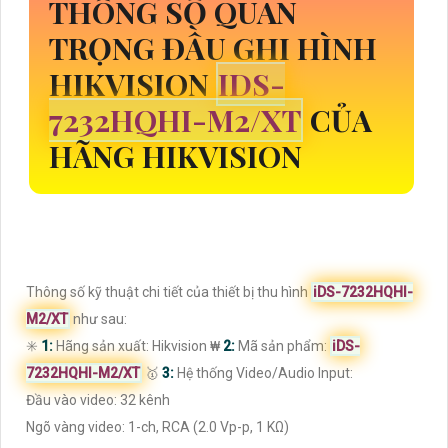
THÔNG SỐ QUAN
TRỌNG ĐẦU GHI HÌNH
HIKVISION
IDS-
7232HQHI-M2/XT
CỦA
HÃNG HIKVISION
Thông số kỹ thuật chi tiết của thiết bị thu hình
iDS-7232HQHI-
M2/XT
như sau:
✳️
1:
Hãng sản xuất: Hikvision ₩
2:
Mã sản phẩm:
iDS-
7232HQHI-M2/XT
🥇️
3:
Hệ thống Video/Audio Input:
Đầu vào video: 32 kênh
Ngõ vàng video: 1-ch, RCA (2.0 Vp-p, 1 KΩ)