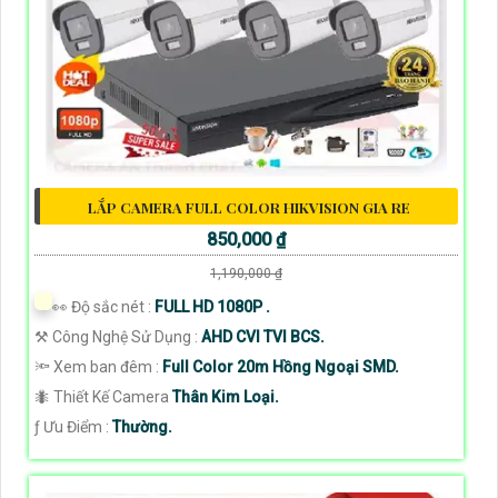
LẮP CAMERA FULL COLOR HIKVISION GIA RE
850,000 ₫
1,190,000 ₫
️👀 Độ sắc nét :
FULL HD 1080P .
⚒ Công Nghệ Sử Dụng :
AHD CVI TVI BCS.
🔦 Xem ban đêm :
Full Color 20m Hồng Ngoại SMD.
🐜 Thiết Kế Camera
Thân Kim Loại.
️ƒ Ưu Điểm :
Thường.