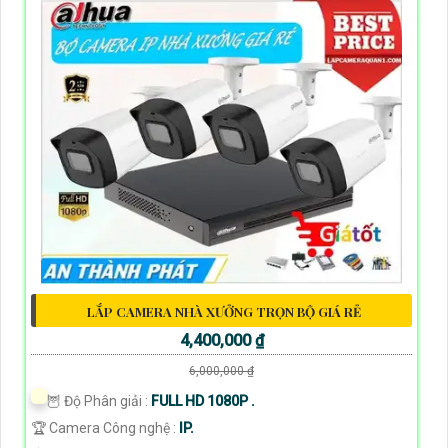
LẮP CAMERA NHÀ XƯỞNG TRỌN BỘ GIÁ RẺ
4,400,000 ₫
6,000,000 ₫
🦉 Độ Phân giải :
FULL HD 1080P .
🏆 Camera Công nghệ :
IP.