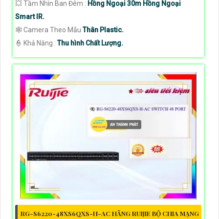
💥 Tầm Nhìn Ban Đêm :
Hồng Ngoại 30m Hồng Ngoại
Smart IR.
🕸️ Camera Theo Mẫu
Thân Plastic.
️👮 Khả Năng :
Thu hình Chất Lượng.
RG-S6220-48XS6QXS-H-AC HÃNG RUIJIE BỘ CHIA MẠNG