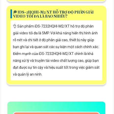
️💭 IDS-2HQHI-M2/XT HỖ TRỢ ĐỘ PHÂN GIẢI
VIDEO TỐI ĐA LÀ BAO NHIÊU?
👌 Sản phẩm iDS-7232HQHI-M2/XT hỗ trợ độ phân
giải video tối đa là 5MP. Với khả năng hiển thị hình ảnh
rõ nét và chi tiết ở độ phân giải cao, thiết bị này giúp
bạn ghi lại và quan sát các sự kiện một cách chính xác.
Điểm mạnh của iDS-7232HQHI-M2/XT chính là khả
năng xử lý và truyền tải video chất lượng cao, giúp bạn
đạt được sự tin cậy và hiệu suất tốt trong việc giám sát
và quản lý an ninh.