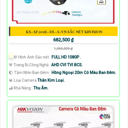
KX-AF2011L-DL-A-VN SẮC NÉT KBVISION
682,500 ₫
1,050,000 ₫
💯 Hình Ảnh Sắc nét :
FULL HD 1080P .
⚒ Trang Bị Công Nghệ :
AHD CVI TVI BCS.
🌔 Tầm Nhìn Ban Đêm :
Hồng Ngoại 20m Có Màu Ban Đêm.
💎 Loại Camera
Thân Kim Loại.
️🛃 Khả Năng :
Thu Âm.