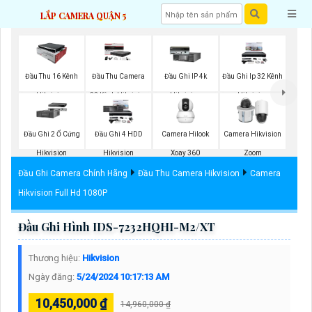
LẮP CAMERA QUẬN 5
Đầu Thu 16 Kênh
Đầu Thu Camera
Đầu Ghi IP 4k
Đầu Ghi Ip 32 Kênh
Hikvision
32 Kênh Hikvision
Hikvision
Hikvision
Đầu Ghi 2 Ổ Cứng
Đầu Ghi 4 HDD
Camera Hilook
Camera Hikvision
Hikvision
Hikvision
Xoay 360
Zoom
Đầu Ghi Camera Chính Hãng
Đầu Thu Camera Hikvision
Camera
Hikvision Full Hd 1080P
Đầu Ghi Hình IDS-7232HQHI-M2/XT
Thương hiệu:
Hikvision
Ngày đăng:
5/24/2024 10:17:13 AM
10,450,000 ₫
14,960,000 ₫