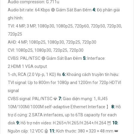
Audio compression: G.711u
Audio bit rate: 64 Kbps 🔴 Giám Sát Ban Đêm
4:
Độ phân giải
ghi hình:
TVI: 4 MP, 3 MP, 1080p30, 1080p25, 720p60, 720p50, 720p30,
720p25
AHD: 4 MP, 1080p25, 1080p30, 720p25, 720p30
CVI: 1080p25, 1080p30, 720p25, 720p30
CVBS: PAL/NTSC 🔴 Giám Sát Ban Đêm
5:
Interface:
2 HDMI 1 VGA output
1-ch, RCA (2.0 Vp-p, 1 KΩ) ₨
6:
Khoảng cách truyền tín hiệu:
TVI signal: Up to 800m for 1080p and 1200m for 720p HDTVI
signal
CVBS signal: PAL/NTSC 💎
7:
Giao diện mạng: 1, RJ45
10M/100M/1000M self-adaptive Ethernet Interface 】
8:
Hỗ
trợ ổ cứng: 2 SATA interfaces, up to 6TB capacity for each
disk
9:
Hỗ trợ nén video: H.265+/H.265/H.264+/H.264 🦉
10:
Nguồn cấp: 12 VDC 🤖️
11:
Kích thước: 380 × 320 × 48 mm 👑