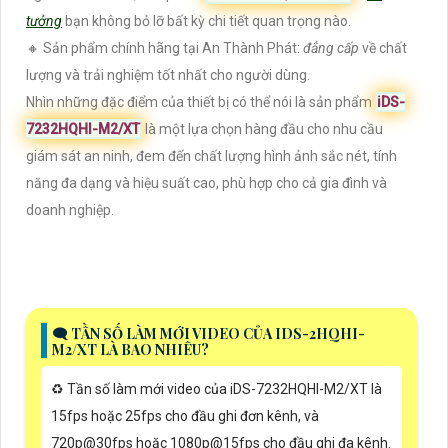
tưởng
bạn không bỏ lỡ bất kỳ chi tiết quan trọng nào.
🔸 Sản phẩm chính hãng tại An Thành Phát:
đẳng cấp
về chất
lượng và trải nghiệm tốt nhất cho người dùng.
Nhìn những đặc điểm của thiết bị có thể nói là sản phẩm
iDS-
7232HQHI-M2/XT
là một lựa chọn hàng đầu cho nhu cầu
giám sát an ninh, đem đến chất lượng hình ảnh sắc nét, tính
năng đa dạng và hiệu suất cao, phù hợp cho cả gia đình và
doanh nghiệp.
🗨️ TẦN SỐ LÀM MỚI VIDEO CỦA IDS-2HQHI-
M2/XT LÀ BAO NHIÊU?
♻️ Tần số làm mới video của iDS-7232HQHI-M2/XT là
15fps hoặc 25fps cho đầu ghi đơn kênh, và
720p@30fps hoặc 1080p@15fps cho đầu ghi đa kênh.