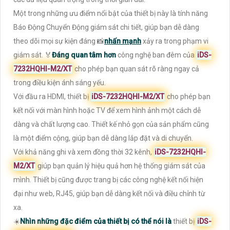
Một trong những ưu điểm nổi bật của thiết bị này là tính năng
Báo Động Chuyển Động giám sát chi tiết, giúp bạn dễ dàng
theo dõi mọi sự kiện đáng 📸
nhấn mạnh
xảy ra trong phạm vi
giám sát. ️🏅️
Đáng quan tâm hơn
công nghệ ban đêm của
iDS-
7232HQHI-M2/XT
cho phép bạn quan sát rõ ràng ngay cả
trong điều kiện ánh sáng yếu.
Với đầu ra HDMI, thiết bị
iDS-7232HQHI-M2/XT
cho phép bạn
kết nối với màn hình hoặc TV để xem hình ảnh một cách dễ
dàng và chất lượng cao. Thiết kế nhỏ gọn của sản phẩm cũng
là một điểm cộng, giúp bạn dễ dàng lắp đặt và di chuyển.
Với khả năng ghi và xem đồng thời 32 kênh,
iDS-7232HQHI-
M2/XT
giúp bạn quản lý hiệu quả hơn hệ thống giám sát của
mình. Thiết bị cũng được trang bị các công nghệ kết nối hiện
đại như web, RJ45, giúp bạn dễ dàng kết nối và điều chỉnh từ
xa.
☀️
Nhìn những đặc điểm của thiết bị có thể nói là
thiết bị
iDS-