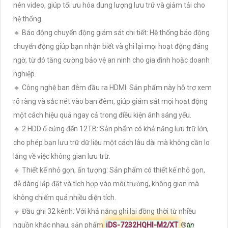
nén video, giúp tối ưu hóa dung lượng lưu trữ và giảm tải cho
hệ thống.
🔸 Báo động chuyển động giám sát chi tiết: Hệ thống báo động
chuyển động giúp bạn nhận biết và ghi lại mọi hoạt động đáng
ngờ, từ đó tăng cường bảo vệ an ninh cho gia đình hoặc doanh
nghiệp.
🔸 Công nghệ ban đêm đầu ra HDMI: Sản phẩm này hỗ trợ xem
rõ ràng và sắc nét vào ban đêm, giúp giám sát mọi hoạt động
một cách hiệu quả ngay cả trong điều kiện ánh sáng yếu.
🔸 2 HDD ổ cứng đến 12TB: Sản phẩm có khả năng lưu trữ lớn,
cho phép bạn lưu trữ dữ liệu một cách lâu dài mà không cần lo
lắng về việc không gian lưu trữ.
🔸 Thiết kế nhỏ gọn, ấn tượng: Sản phẩm có thiết kế nhỏ gọn,
dễ dàng lắp đặt và tích hợp vào môi trường, không gian mà
không chiếm quá nhiều diện tích.
🔸 Đầu ghi 32 kênh: Với khả năng ghi lại đồng thời từ nhiều
nguồn khác nhau, sản phẩm
iDS-7232HQHI-M2/XT
®️
tin