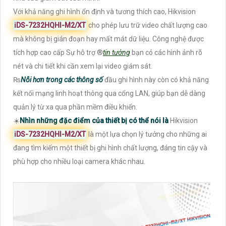
Với khả năng ghi hình ổn định và tương thích cao, Hikvision
iDS-7232HQHI-M2/XT
cho phép lưu trữ video chất lượng cao
mà không bị gián đoạn hay mất mát dữ liệu. Công nghệ được
tích hợp cao cấp Sự hỗ trợ ®️
tin tưởng
bạn có các hình ảnh rõ
nét và chi tiết khi cần xem lại video giám sát.
₨
Nỗi hơn trong các thông số
đầu ghi hình này còn có khả năng
kết nối mạng linh hoạt thông qua cổng LAN, giúp bạn dễ dàng
quản lý từ xa qua phần mềm điều khiển.
☀️
Nhìn những đặc điểm của thiết bị có thể nói là
Hikvision
iDS-7232HQHI-M2/XT
là một lựa chọn lý tưởng cho những ai
đang tìm kiếm một thiết bị ghi hình chất lượng, đáng tin cậy và
phù hợp cho nhiều loại camera khác nhau.