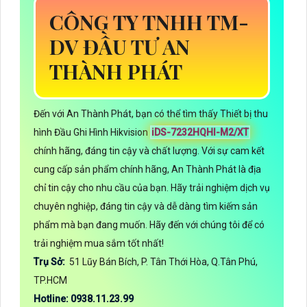
CÔNG TY TNHH TM-
DV ĐẦU TƯ AN
THÀNH PHÁT
Đến với An Thành Phát, bạn có thể tìm thấy Thiết bị thu
hình Đầu Ghi Hình Hikvision
iDS-7232HQHI-M2/XT
chính hãng, đáng tin cậy và chất lượng. Với sự cam kết
cung cấp sản phẩm chính hãng, An Thành Phát là địa
chỉ tin cậy cho nhu cầu của bạn. Hãy trải nghiệm dịch vụ
chuyên nghiệp, đáng tin cậy và dễ dàng tìm kiếm sản
phẩm mà bạn đang muốn. Hãy đến với chúng tôi để có
trải nghiệm mua sắm tốt nhất!
Trụ Sở:
51 Lũy Bán Bích, P. Tân Thới Hòa, Q.Tân Phú,
TP.HCM
Hotline: 0938.11.23.99