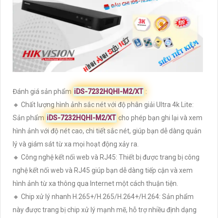
Đánh giá sản phẩm
iDS-7232HQHI-M2/XT
:
🔸 Chất lượng hình ảnh sắc nét với độ phân giải Ultra 4k Lite:
Sản phẩm
iDS-7232HQHI-M2/XT
cho phép bạn ghi lại và xem
hình ảnh với độ nét cao, chi tiết sắc nét, giúp bạn dễ dàng quản
lý và giám sát từ xa mọi hoạt động xảy ra.
🔸 Công nghệ kết nối web và RJ45: Thiết bị được trang bị công
nghệ kết nối web và RJ45 giúp bạn dễ dàng tiếp cận và xem
hình ảnh từ xa thông qua Internet một cách thuận tiện.
🔸 Chip xử lý nhanh H.265+/H.265/H.264+/H.264: Sản phẩm
này được trang bị chip xử lý mạnh mẽ, hỗ trợ nhiều định dạng