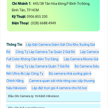
Chi Nhánh 1:
445/38 Tân Hòa Đông,P Bình Trị Đông,
Bình Tân, TP HCM
Kỹ Thuật:
0906.855.330
Điện Thoại:
(028) 6688.4949
Thông Tin:
Lắp Đặt Camera Giám Sát Cho Kho Xưởng Giá
Rẻ
Công Ty Lắp Camera Tại Quận 2 Giá Rẻ
Lắp Camera
Full Color Không Cần Đèn Trợ Sáng
Lắp Camera Kbone Giá
Rẻ
Công Ty Lắp Camera Quận 7 Giá Rẻ
Bộ Camera Siêu
Nét Ultra 4k Lắp Công Ty
Bộ camera nhà xưởng giá rẻ
Chính Hãng
Camera quan sát nhà riêng cao cấp thương
hiệu hikvision
Lắp đặt trọn gói 4 camera cho hồ bơi
Đầu Ghi Camera Ip 16 Kênh Hikvision