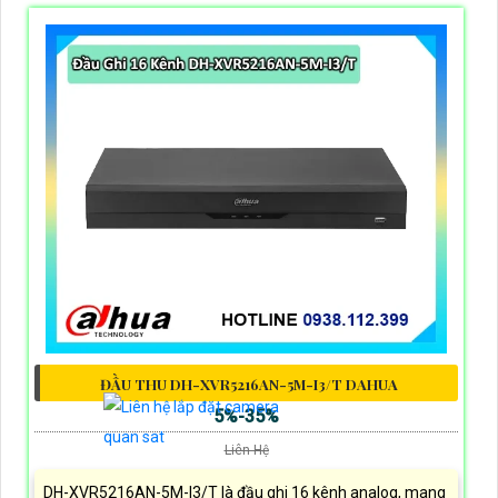
ĐẦU THU DH-XVR5216AN-5M-I3/T DAHUA
5%-35%
Liên Hệ
DH-XVR5216AN-5M-I3/T là đầu ghi 16 kênh analog, mang