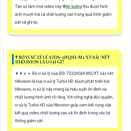
Tần số làm mới video này ®️
tin tưởng
thu được hình
ảnh mượt mà và chất lượng cao trong quá trình giám
sát và ghi lại.
️❓ BỘ VI XỬ LÝ CỦA IDS-2HQHI-M2/XT SẮC NÉT
HIKVISION LÀ LOẠI GÌ?
👩‍👩‍👦‍👦 Bộ vi xử lý của iDS-7232HQHI-M2/XT sắc nét
Hikvision là loại vi xử lý Turbo HD. Được phát triển bởi
Hikvision, vi xử lý này mang lại hiệu suất ổn định và
chất lượng hình ảnh rõ ràng. Với công nghệ độc quyền,
vi xử lý Turbo HD của Hikvision giúp cam kết cung cấp
kết quả video chất lượng cao và ổn định trong các hệ
thống giám sát.