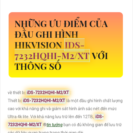
NHỮNG ƯU ĐIỂM CỦA
ĐẦU GHI HÌNH
HIKVISION
IDS-
7232HQHI-M2/XT
VỚI
THÔNG SỐ
về thiết bị
iDS-7232HQHI-M2/XT
:
Thiết bị
iDS-7232HQHI-M2/XT
là một đầu ghi hình chất lượng
cao với khả năng ghi và giám sát hình ảnh sắc nét đến mức
Ultra 4k lite. Với khả năng lưu trữ lên đến 12TB,
iDS-
7232HQHI-M2/XT
®️
tin tưởng
bạn có đủ không gian để lưu trữ
các dữ liệu quan trọng trong thời gian dài.