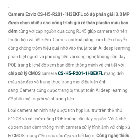
:
Camera Ezviz CS-H5-R201-1H3EKFL có độ phân giải 3.0 MP
được chọn nhiều cho công trình giá rẻ thân plastic màu ban
đêm
cùng với cấp nguồn qua cổng RJ45 giúp camera trở nên
thuận tiện và tiết kiệm. Camera có khả năng cảm biến chuyển
động chống trộm hiệu quả nhờ vào thuật toán AI deep learning
phân biệt người và phương tiện với công nghệ không cần dây
POE trang bị chế độ xem ban đêm thông minh và chi tiết với
chip xử lý CMOS
camera
CS-H5-R201-1H3EKFL
mang đến
màu sắc đẹp và trung thực trong mọi điều kiện ánh
sáng.
Camera cũng được trang bị thuật toán AI deep learning
để phân biệt người và phương tiện.
Loại camera an ninh này được tích hợp lưu trữ trên thẻ nhớ
512GB và có chức năng POE không cần dây nguồn. Với 4 chế
độ xem ban đêm thông minh camera xử lý hình ảnh với chip xử
lý CMOS mang đến màu sắc đẹp và tiết kiệm.
Công nghệ thiếu