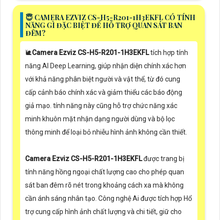
😇 CAMERA EZVIZ CS-H5-R201-1H3EKFL CÓ TÍNH
NĂNG GÌ ĐẶC BIỆT ĐỂ HỖ TRỢ QUAN SÁT BAN
ĐÊM?
🐌
Camera Ezviz CS-H5-R201-1H3EKFL
tích hợp tính
năng AI Deep Learning, giúp nhận diện chính xác hơn
với khả năng phân biệt người và vật thể, từ đó cung
cấp cảnh báo chính xác và giảm thiểu các báo động
giả mạo.
tính năng này cũng hỗ trợ chức năng xác
minh khuôn mặt nhận dạng người dùng và bộ lọc
thông minh để loại bỏ nhiễu hình ảnh không cần thiết.
Camera Ezviz CS-H5-R201-1H3EKFL
được trang bị
tính năng hồng ngoại chất lượng cao cho phép quan
sát ban đêm rõ nét trong khoảng cách xa mà không
cần ánh sáng nhân tạo. Công nghệ Ai được tích hợp Hổ
trợ cung cấp hình ảnh chất lượng và chi tiết, giữ cho