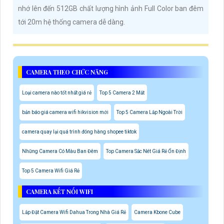
nhớ lên đến 512GB chất lượng hình ảnh Full Color ban đêm
tới 20m hệ thống camera dễ dàng.
CAMERA THEO CHỨC NĂNG
Loại camera nào tốt nhất giá rẻ
Top 5 Camera 2 Mắt
bản báo giá camera wifi hikvision mới
Top 5 Camera Lắp Ngoài Trời
camera quay lại quá trình đóng hàng shopee tiktok
Những Camera Có Màu Ban Đêm
Top Camera Sắc Nét Giá Rẻ Ổn Định
Top 5 Camera Wifi Giá Rẻ
CAMERA KẾT NỐI WIFI
Lắp Đặt Camera Wifi Dahua Trong Nhà Giá Rẻ
Camera Kbone Cube