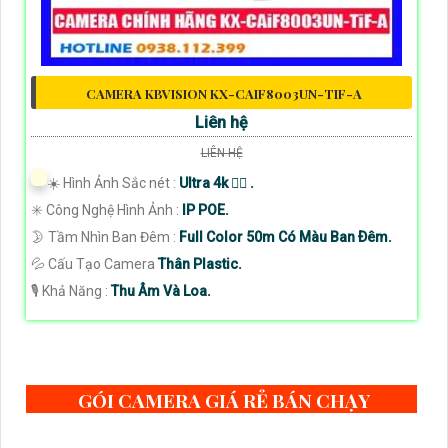
CAMERA KBVISION KX-CAIF8003UN-TIF-A
Liên hệ
LIÊN HỆ
☀️ Hình Ảnh Sắc nét :
Ultra 4k 👍🏾 .
✳️ Công Nghệ Hình Ảnh :
IP POE.
🌛 Tầm Nhìn Ban Đêm :
Full Color 50m Có Màu Ban Ðêm.
💦 Cấu Tạo Camera
Thân Plastic.
️🎙 Khả Năng :
Thu Âm Và Loa.
GÓI CAMERA GIÁ RẺ BÁN CHẠY