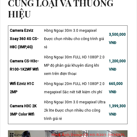
CÙNG LOẠI VÀ THƯƠNG
HIỆU
Camera Ezviz
Hồng Ngoại 30m 3.0 megapixel
3,500,000
Xoay 360 4G CS-
Được chọn nhiều cho công trình giá
VNĐ
H8C (3MP,4G)
rẻ
Hồng Ngoại 30m FULL HD 1080P 2.0
Camera CS-H3c-
1,200,000
MP độ phân giải khuyên dùng khi
R100-1K2WF Wifi
VNĐ
xem trên điện thoại
Wifi Ezviz H1C
Hồng Ngoại 20m FULL HD 1080P 2.0
665,000
2MP
megapixel Sắc nét tiết kiệm chi phí
VNĐ
Hồng Ngoại 30m 3.0 megapixel Ultra
Camera H3C 2K
1,399,300
2k lite Được chọn nhiều cho công
3MP Color Wifi
VNĐ
trình giá rẻ