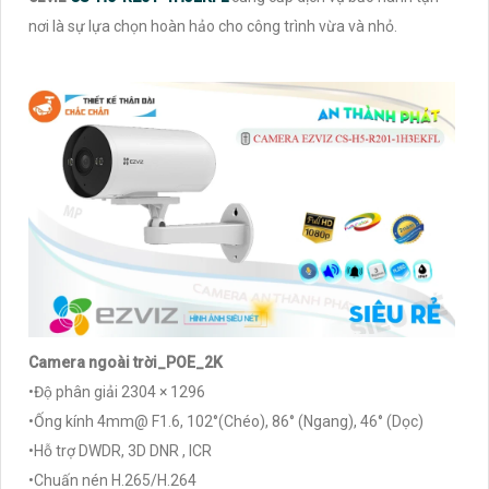
nơi là sự lựa chọn hoàn hảo cho công trình vừa và nhỏ.
Camera ngoài trời_POE_2K
•Độ phân giải 2304 × 1296
•Ống kính 4mm@ F1.6, 102°(Chéo), 86° (Ngang), 46° (Dọc)
•Hỗ trợ DWDR, 3D DNR , ICR
•Chuấn nén H.265/H.264