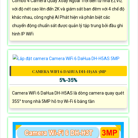
Combo 4 Camera Quay Xoay Ngoài Trời đến từ nhà EZVIZ
với độ nét cao lên đến 2K và giám sát ban đêm với 4 chế độ
khác nhau, công nghệ AI Phát hiện và phân biệt các
chuyển động chuẩn sát được quản lý tập trung bởi đầu ghi
hình IP WiFi
CAMERA WIFI 6 DAHUA DH-H5AS 5MP
5%-35%
Camera WiFi 6 DaHua DH-H5AS là dòng camera quay quét
355° trong nhà 5MP hỗ trợ Wi-Fi 6 băng tần