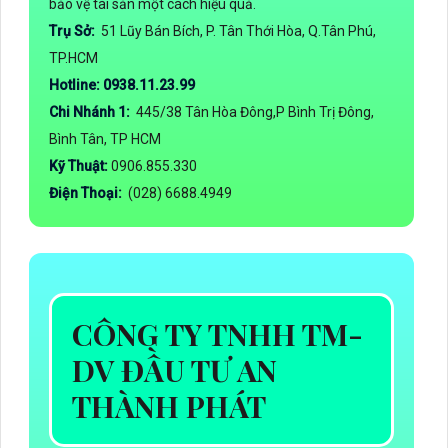
bảo vệ tài sản một cách hiệu quả.
Trụ Sở:
51 Lũy Bán Bích, P. Tân Thới Hòa, Q.Tân Phú,
TP.HCM
Hotline: 0938.11.23.99
Chi Nhánh 1:
445/38 Tân Hòa Đông,P Bình Trị Đông,
Bình Tân, TP HCM
Kỹ Thuật:
0906.855.330
Điện Thoại:
(028) 6688.4949
CÔNG TY TNHH TM-
DV ĐẦU TƯ AN
THÀNH PHÁT