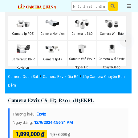
LẮP CAMERA QUẬN 5
Camera Ip POE
Camera Kbvision
Camera Ip 360
Camera Wifi Báo
Hikvision
Tích Hợp Ai
Động
Camera Wifi Ezviz
Camera Wifi Ezviz
Camera 3D DNR
Camera Ip 4k
Ngoài Trời
Xoay 360 Độ
Kbvision
Camera Quan Sát
Camera Ezviz Giá Rẻ
Lắp Camera Chuyên Ban
Đêm
Camera Ezviz CS-H5-R201-1H3EKFL
Thương hiệu:
Ezviz
Ngày đăng:
12/9/2024 4:56:31 PM
1,899,000 ₫
1,878,000 ₫