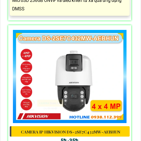
MicroSD 256GB ONVIF và điều khiển từ xa qua ứng dụng
DMSS
CAMERA IP HIKVISION DS-2SE7C432MW-AEBHUN
5%-35%