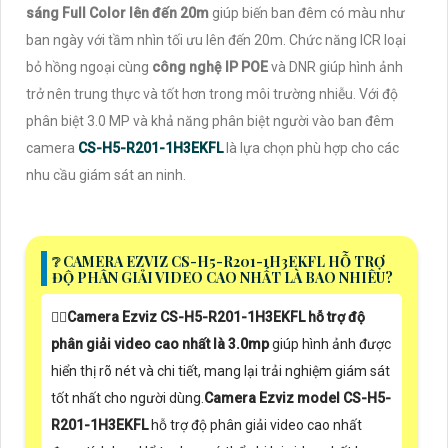
sáng Full Color lên đến 20m
giúp biến ban đêm có màu như
ban ngày với tầm nhìn tối ưu lên đến 20m. Chức năng ICR loại
bỏ hồng ngoại cùng
công nghệ IP POE
và DNR giúp hình ảnh
trở nên trung thực và tốt hơn trong môi trường nhiễu. Với độ
phân biệt 3.0 MP và khả năng phân biệt người vào ban đêm
camera
CS-H5-R201-1H3EKFL
là lựa chọn phù hợp cho các
nhu cầu giám sát an ninh.
❔ CAMERA EZVIZ CS-H5-R201-1H3EKFL HỖ TRỢ
ĐỘ PHÂN GIẢI VIDEO CAO NHẤT LÀ BAO NHIÊU?
🙆‍♀️
Camera Ezviz CS-H5-R201-1H3EKFL hỗ trợ độ
phân giải video cao nhất là 3.0mp
giúp hình ảnh được
hiển thị rõ nét và chi tiết, mang lại trải nghiệm giám sát
tốt nhất cho người dùng.
Camera Ezviz model CS-H5-
R201-1H3EKFL
hỗ trợ độ phân giải video cao nhất