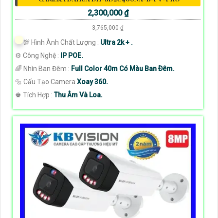
2,300,000 ₫
3,765,000 ₫
💯 Hình Ành Chất Lượng :
Ultra 2k + .
⚙ Công Nghệ :
IP POE.
🌈 Nhìn Ban Đêm :
Full Color 40m Có Màu Ban Ðêm.
🔩 Cấu Tạo Camera
Xoay 360.
️♚ Tích Hợp :
Thu Âm Và Loa.