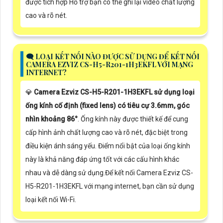
được tích hợp Hổ trợ bạn có thể ghi lại video chất lượng
cao và rõ nét.
🗨️ LOẠI KẾT NỐI NÀO ĐƯỢC SỬ DỤNG ĐỂ KẾT NỐI
CAMERA EZVIZ CS-H5-R201-1H3EKFL VỚI MẠNG
INTERNET?
💎
Camera Ezviz CS-H5-R201-1H3EKFL sử dụng loại
ống kính cố định (fixed lens) có tiêu cự 3.6mm, góc
nhìn khoảng 86°
. Ống kính này được thiết kế để cung
cấp hình ảnh chất lượng cao và rõ nét, đặc biệt trong
điều kiện ánh sáng yếu. Điểm nổi bật của loại ống kính
này là khả năng đáp ứng tốt với các cấu hình khác
nhau và dễ dàng sử dụng.Để kết nối Camera Ezviz CS-
H5-R201-1H3EKFL với mạng internet, bạn cần sử dụng
loại kết nối Wi-Fi.