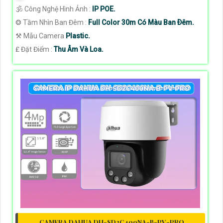
🕉️ Công Nghệ Hình Ảnh :
IP POE.
❂ Tầm Nhìn Ban Đêm :
Full Color 30m Có Màu Ban Ðêm.
⚒ Mẫu Camera
Plastic.
️₤ Đặt Điểm :
Thu Âm Và Loa.
CAMERA DAHUA DH-SD2C400NA-B-PV-PRO