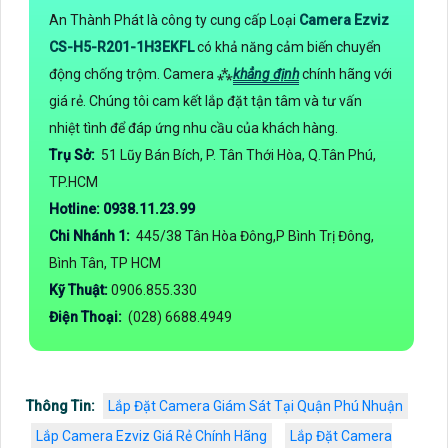
An Thành Phát là công ty cung cấp Loại
Camera Ezviz
CS-H5-R201-1H3EKFL
có khả năng cảm biến chuyển
động chống trộm. Camera ⁂
khẳng định
chính hãng với
giá rẻ. Chúng tôi cam kết lắp đặt tận tâm và tư vấn
nhiệt tình để đáp ứng nhu cầu của khách hàng.
Trụ Sở:
51 Lũy Bán Bích, P. Tân Thới Hòa, Q.Tân Phú,
TP.HCM
Hotline: 0938.11.23.99
Chi Nhánh 1:
445/38 Tân Hòa Đông,P Bình Trị Đông,
Bình Tân, TP HCM
Kỹ Thuật:
0906.855.330
Điện Thoại:
(028) 6688.4949
Thông Tin:
Lắp Đặt Camera Giám Sát Tại Quận Phú Nhuận
Lắp Camera Ezviz Giá Rẻ Chính Hãng
Lắp Đặt Camera