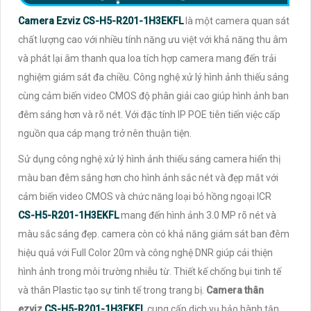
Camera Ezviz CS-H5-R201-1H3EKFL
là một camera quan sát
chất lượng cao với nhiều tính năng ưu việt với khả năng thu âm
và phát lại âm thanh qua loa tích hợp camera mang đến trải
nghiệm giám sát đa chiều. Công nghệ xử lý hình ảnh thiếu sáng
cùng cảm biến video CMOS độ phân giải cao giúp hình ảnh ban
đêm sáng hơn và rõ nét. Với đặc tính IP POE tiên tiến việc cấp
nguồn qua cáp mạng trở nên thuận tiện.
Sử dụng công nghệ xử lý hình ảnh thiếu sáng camera hiển thị
màu ban đêm sắng hơn cho hình ảnh sắc nét và đẹp mắt với
cảm biến video CMOS và chức năng loại bỏ hồng ngoại ICR
CS-H5-R201-1H3EKFL
mang đến hình ảnh 3.0 MP rõ nét và
màu sắc sáng đẹp. camera còn có khả năng giám sát ban đêm
hiệu quả với Full Color 20m và công nghệ DNR giúp cải thiện
hình ảnh trong môi trường nhiễu từ. Thiết kế chống bụi tinh tế
và thân Plastic tạo sự tinh tế trong trang bị.
Camera thân
ezviz
CS
-H5-R201-1H3EKFL
cung cấp dịch vụ bảo hành tận