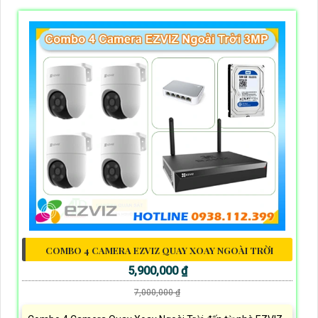
COMBO 4 CAMERA EZVIZ QUAY XOAY NGOÀI TRỜI
5,900,000 ₫
7,000,000 ₫