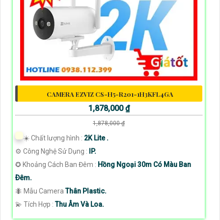
CAMERA EZVIZ CS-H5-R201-1H3KFL4GA
1,878,000 ₫
1,878,000 ₫
☀️ Chất lượng hình :
2K Lite .
⚙ Công Nghệ Sử Dụng :
IP.
✪ Khoảng Cách Ban Đêm :
Hồng Ngoại 30m Có Màu Ban
Ðêm.
🐜 Mẫu Camera
Thân Plastic.
️💫 Tích Hợp :
Thu Âm Và Loa.