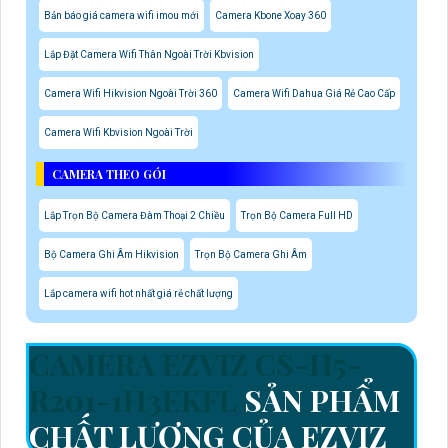
Bản báo giá camera wifi imou mới
Camera Kbone Xoay 360
Lắp Đặt Camera Wifi Thân Ngoài Trời Kbvision
Camera Wifi Hikvision Ngoài Trời 360
Camera Wifi Dahua Giá Rẻ Cao Cấp
Camera Wifi Kbvision Ngoài Trời
CAMERA THEO GÓI
Lắp Trọn Bộ Camera Đàm Thoại 2 Chiều
Trọn Bộ Camera Full HD
Bộ Camera Ghi Âm Hikvision
Trọn Bộ Camera Ghi Âm
Lắp camera wifi hot nhất giá rẻ chất lượng
CAMERA EZVIZ
CS-H5-
R201-1H3EKFL
SẢN PHẨM
CHẤT LƯỢNG CỦA EZVIZ