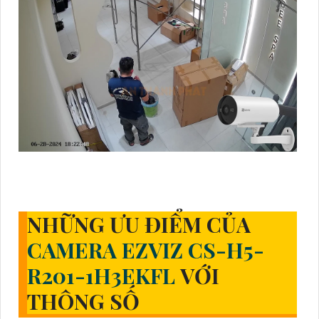
NHỮNG ƯU ĐIỂM CỦA
CAMERA EZVIZ
CS-H5-
R201-1H3EKFL
VỚI
THÔNG SỐ