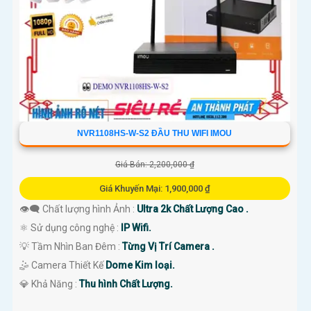
NVR1108HS-W-S2 ĐẦU THU WIFI IMOU
Giá Bán: 2,200,000 ₫
Giá Khuyến Mại: 1,900,000 ₫
👁️‍🗨 Chất lượng hình Ảnh :
Ultra 2k Chất Lượng Cao .
⚛️ Sử dụng công nghệ :
IP Wifi.
💡 Tầm Nhìn Ban Đêm :
Từng Vị Trí Camera .
🤹 Camera Thiết Kế
Dome Kim loại.
️💎 Khả Năng :
Thu hình Chất Lượng.