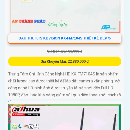
ĐẦU THU KTS KBVISION KX-FM7104S THIẾT KẾ ĐẸP ✨
Giá Bán: 23,180,000 ₫
Giá Khuyến Mại: 22,880,000 ₫
Trung Tâm Ghi Hình Công Nghệ HD KX-FM7104S là sản phẩm
chất lượng cao được thiết kế để lắp đặt camera văn phòng. Với
công nghệ HD, hình ảnh được truyền tải sắc nét đến Full HD
1080P, đảm bảo khả năng giám sát qua điện thoại một cách rõ
ràng