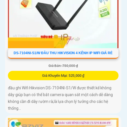
DS-7104NI-S1/W ĐẦU THU HIKVISION 4 KÊNH IP WIFI GIÁ RẺ
Giá Bán: 750,000 ₫
Giá Khuyến Mại: 525,000 ₫
đầu ghi Wifi Hikvision DS-7104NI-S1/W được thiết kế không
dây giúp bạn có thể bắt camera quan sát một cách dễ dàng
không cần đi dây rườm rà,là lựa chọn lý tưởng cho các hệ
thống...