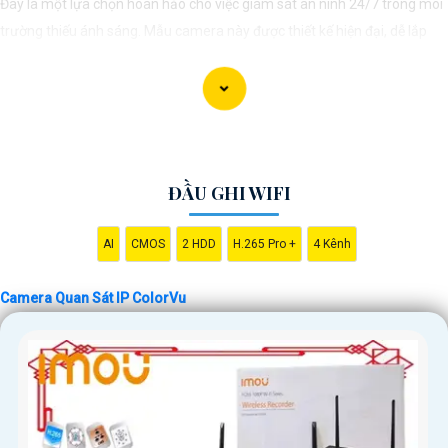
Đây là một lựa chọn hoàn hảo cho việc giám sát an ninh 24/7 trong môi
trường thiếu ánh sáng. Mẫu camera này được thiết kế hiện đại, dễ lắp
đặt và cài đặt, phù hợp với nhiều không gian như văn phòng, cửa hàng,
gia đình, hay nhà kho. Camera Quan Sát IP ColorVu cung cấp khả năng
quan sát từ xa qua hệ thống mạng internet, giúp bạn dễ dàng theo dõi
mọi hoạt động mọi lúc mọi nơi thông qua ứng dụng di động.
ĐẦU GHI WIFI
AI
CMOS
2 HDD
H.265 Pro +
4 Kênh
Camera Quan Sát IP ColorVu
'