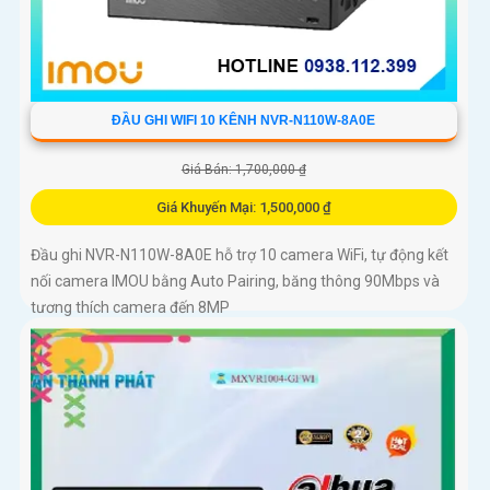
ĐẦU GHI WIFI 10 KÊNH NVR-N110W-8A0E
Giá Bán: 1,700,000 ₫
Giá Khuyến Mại: 1,500,000 ₫
Đầu ghi NVR-N110W-8A0E hỗ trợ 10 camera WiFi, tự động kết
nối camera IMOU bằng Auto Pairing, băng thông 90Mbps và
tương thích camera đến 8MP