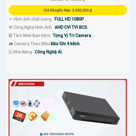
Giá Khuyến Mại: 3,300,000 ₫
🔆 Hình ảnh chất lượng :
FULL HD 1080P .
⚒ Công Nghệ Hình Ảnh :
AHD CVI TVI BCS.
✪ Tầm Nhìn Ban Đêm :
Từng Vị Trí Camera .
🌧️ Camera Theo Mẫu
Đầu Ghi 4 kênh.
️🆑 Khả Năng :
Công Nghệ AI.