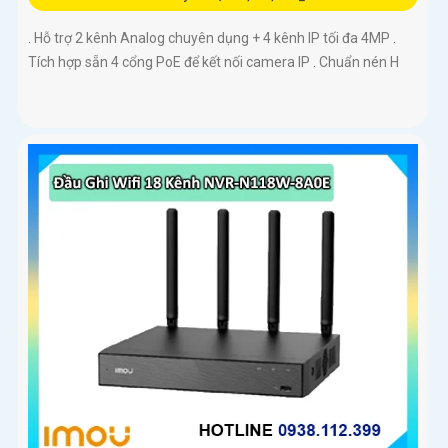
. Hỗ trợ 2 kênh Analog chuyên dụng + 4 kênh IP tối đa 4MP .
Tích hợp sẵn 4 cổng PoE để kết nối camera IP . Chuẩn nén H