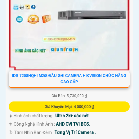
IDS-7208HQHI-M2/S ĐẦU GHI CAMERA HIKVISION CHỨC NĂNG
CAO CẤP
Giá Bán: 5,730,000 ₫
Giá Khuyến Mại: 4,000,000 ₫
☀️ Hình ảnh chất lượng :
Ultra 2k+ sắc nét .
⚜️ Công Nghệ Hình Ảnh :
AHD CVI TVI BCS.
🌛 Tầm Nhìn Ban Đêm :
Từng Vị Trí Camera .