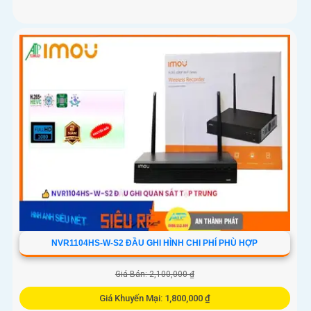
NVR1104HS-W-S2 ĐẦU GHI HÌNH CHI PHÍ PHÙ HỢP
Giá Bán: 2,100,000 ₫
Giá Khuyến Mại: 1,800,000 ₫