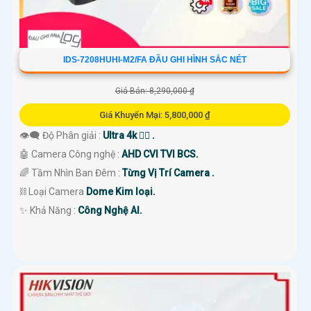
IDS-7208HUHI-M2/FA ĐẦU GHI HÌNH SẮC NÉT
Giá Bán: 8,290,000 ₫
Giá Khuyến Mại: 5,800,000 ₫
👁️‍🗨 Độ Phân giải :
Ultra 4k 👍🏾 .
🤖️ Camera Công nghệ :
AHD CVI TVI BCS.
🌈 Tầm Nhìn Ban Đêm :
Từng Vị Trí Camera .
⛓ Loại Camera
Dome Kim loại.
️✨ Khả Năng :
Công Nghệ AI.