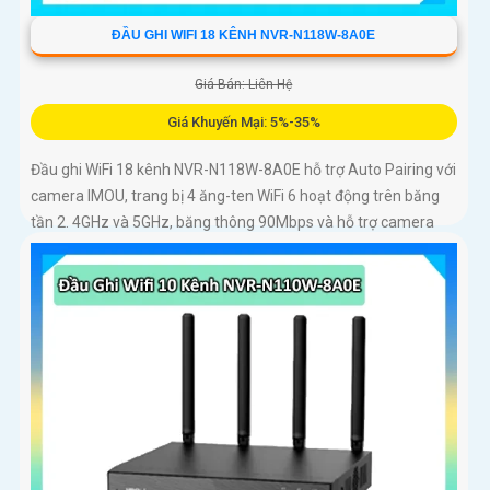
ĐẦU GHI WIFI 18 KÊNH NVR-N118W-8A0E
Giá Bán: Liên Hệ
Giá Khuyến Mại: 5%-35%
Đầu ghi WiFi 18 kênh NVR-N118W-8A0E hỗ trợ Auto Pairing với
camera IMOU, trang bị 4 ăng-ten WiFi 6 hoạt động trên băng
tần 2. 4GHz và 5GHz, băng thông 90Mbps và hỗ trợ camera
đến 8MP