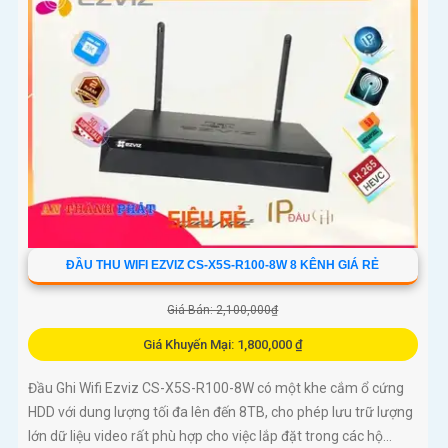
ĐẦU THU WIFI EZVIZ CS-X5S-R100-8W 8 KÊNH GIÁ RẺ
Giá Bán: 2,100,000₫
Giá Khuyến Mại: 1,800,000 ₫
Đầu Ghi Wifi Ezviz CS-X5S-R100-8W có một khe cắm ổ cứng
HDD với dung lượng tối đa lên đến 8TB, cho phép lưu trữ lượng
lớn dữ liệu video rất phù hợp cho việc lắp đặt trong các hộ...