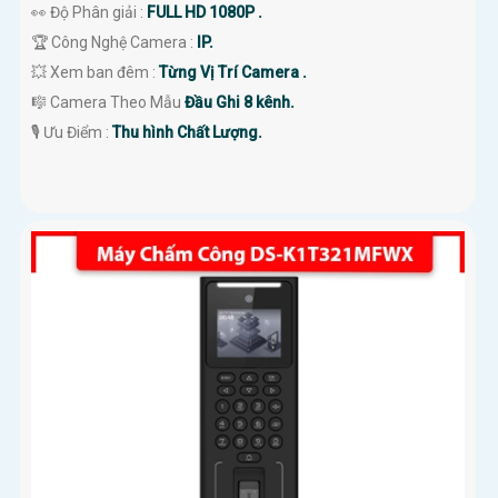
👀 Độ Phân giải :
FULL HD 1080P .
🏆 Công Nghệ Camera :
IP.
💥 Xem ban đêm :
Từng Vị Trí Camera .
🎼️ Camera Theo Mẫu
Đầu Ghi 8 kênh.
️🎙 Ưu Điểm :
Thu hình Chất Lượng.