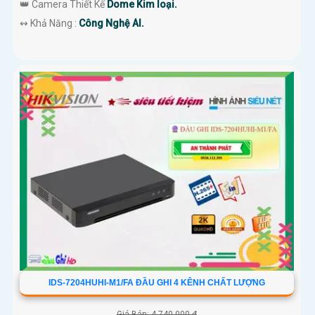
👑 Camera Thiết Kế
Dome Kim loại.
️↭ Khả Năng :
Công Nghệ AI.
IDS-7204HUHI-M1/FA ĐẦU GHI 4 KÊNH CHẤT LƯỢNG
Giá Bán: 4,740,000 ₫