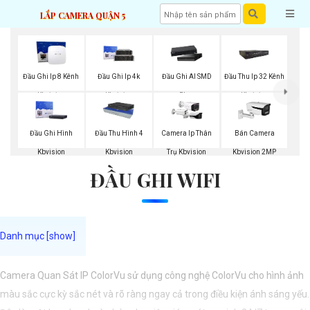
LẮP CAMERA QUẬN 5
Đầu Ghi Ip 8 Kênh
Đầu Ghi Ip 4k
Đầu Ghi AI SMD
Đầu Thu Ip 32 Kênh
Kbvision
Kbvision
Plus
Kbvision
Đầu Ghi Hình
Đầu Thu Hình 4
Camera Ip Thân
Bán Camera
Kbvision
Kbvision
Trụ Kbvision
Kbvision 2MP
ĐẦU GHI WIFI
Camera Quan Sát IP ColorVu sử dụng công nghệ ColorVu cho hình ảnh
màu sắc cực kỳ sắc nét và rõ ràng ngay cả trong điều kiện ánh sáng yếu.