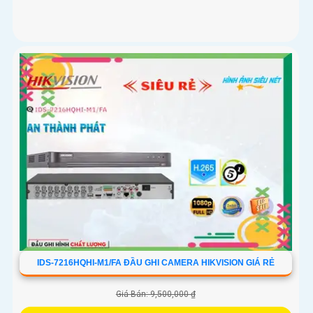
IDS-7216HQHI-M1/FA ĐẦU GHI CAMERA HIKVISION GIÁ RẺ
Giá Bán: 9,500,000 ₫