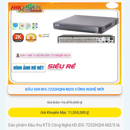
ĐẦU GHI IDS-7232HQHI-M2/S CÔNG NGHỆ MỚI
Giá Bán: 16,470,000 ₫
Giá Khuyến Mại: 11,550,000 ₫
Sản phẩm Đầu thu KTS Công Nghệ HD iDS-7232HQHI-M2/S là