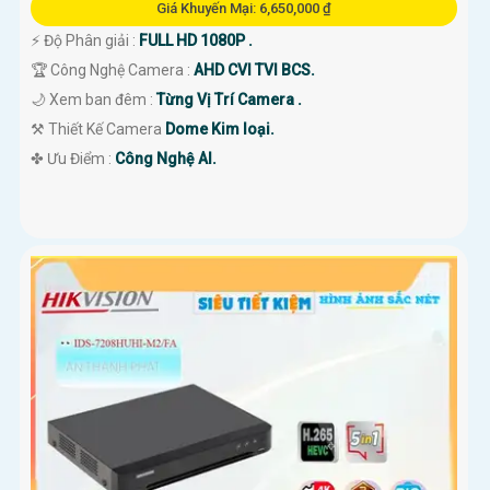
Giá Khuyến Mại: 6,650,000 ₫
️⚡ Độ Phân giải :
FULL HD 1080P .
🏆 Công Nghệ Camera :
AHD CVI TVI BCS.
🌙 Xem ban đêm :
Từng Vị Trí Camera .
⚒ Thiết Kế Camera
Dome Kim loại.
️✤ Ưu Điểm :
Công Nghệ AI.