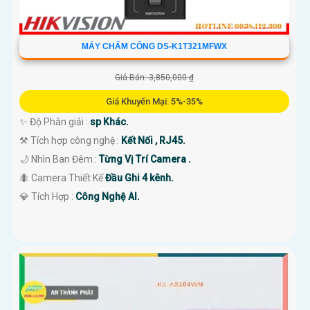
MÁY CHẤM CÔNG DS-K1T321MFWX
Giá Bán: 3,850,000 ₫
Giá Khuyến Mại: 5%-35%
✨ Độ Phân giải :
sp Khác.
⚒ Tích hợp công nghệ :
Kết Nối , RJ45.
🌙 Nhìn Ban Đêm :
Từng Vị Trí Camera .
🐜 Camera Thiết Kế
Đầu Ghi 4 kênh.
️💎 Tích Hợp :
Công Nghệ AI.