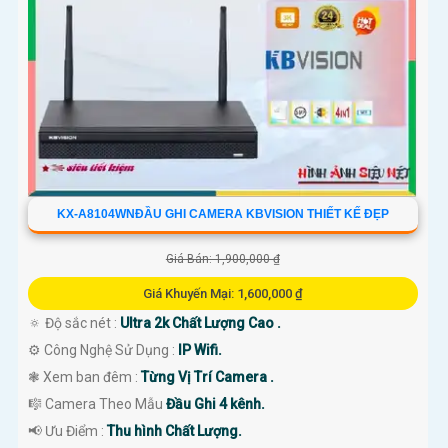
KX-A8104WNĐẦU GHI CAMERA KBVISION THIẾT KẾ ĐẸP
Giá Bán: 1,900,000 ₫
Giá Khuyến Mại: 1,600,000 ₫
🔅 Độ sắc nét :
Ultra 2k Chất Lượng Cao .
⚙ Công Nghệ Sử Dụng :
IP Wifi.
❃ Xem ban đêm :
Từng Vị Trí Camera .
🎼️ Camera Theo Mẫu
Đầu Ghi 4 kênh.
️📢 Ưu Điểm :
Thu hình Chất Lượng.