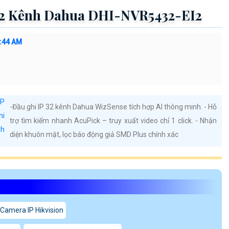
g tiện
hạy:
hua Giá rẻ
H-VDC0605H-M70
MD Plus