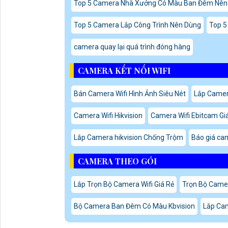
Hỗ trợ tìm kiếm video nhanh bằng AcuPick
Băng thông đầu vào lên đến 448Mbps
Giải mã đồng thời:
32 kênh Full HD
10 kênh 8MP
Hỗ trợ camera độ phân giải tối đa 32MP
Xuất hình ảnh HDMI chất lượng 8K
2 cổng HDMI và 2 cổng VGA
4 cổng SATA, hỗ trợ ổ cứng tối đa 20TB/ổ
Hỗ trợ eSATA mở rộng lưu trữ
Tương thích ONVIF và nhiều dòng camera IP khác 
Quản lý qua điện thoại, web và phần mềm CMS