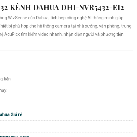
VR5432-EI2
/H.265
 / 10CH 8MP
A
nh 8K
B
ôn mặt, SMD Plus, bảo vệ chu vi