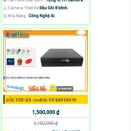
🤹 Camera Thiết Kế
Đầu Ghi 8 kênh.
️🆑 Khả Năng :
Công Nghệ AI.
ĐẦU THU KX-7108AI-VN KBVISION
1,500,000 ₫
2,150,000 ₫