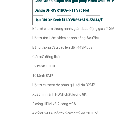
Kết nối
ONVIF, Web, C
CÔNG TY TNHH TM-
Trụ Sở:
51 Lũy Bán Bích, Phường Phú Thạnh, 
Hotline: 0938.11.23.99
Chi Nhánh 1:
445/38 Tân Hòa Đông, Phường Bìn
Kỹ Thuật:
0906.855.330
Điện Thoại:
(028) 6688.4949
Tham khảo nay các dòng
Camera DAHUA
tại AN T
Thông Tin:
Camera Livestream Môn Cầu Lông Có