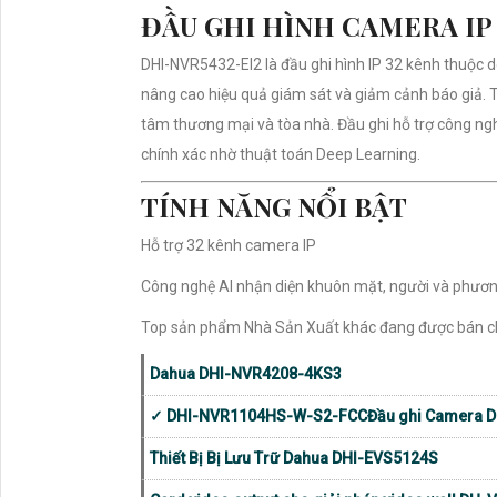
THÔNG SỐ KỸ THUẬT
Thông số
Chi tiết
Model
DAHUA DHI-N
Số kênh
32 kênh IP
Chuẩn nén
Smart H.265+
Băng thông
448 Mbps
Độ phân giải hỗ trợ
Tối đa 32MP
Giải mã
32CH Full HD
Cổng xuất hình
2 HDMI, 2 VG
HDMI
Hỗ trợ xuất hì
Lưu trữ
4 SATA x 20T
AI thông minh
Nhận diện khu
Tìm kiếm AI
AcuPick