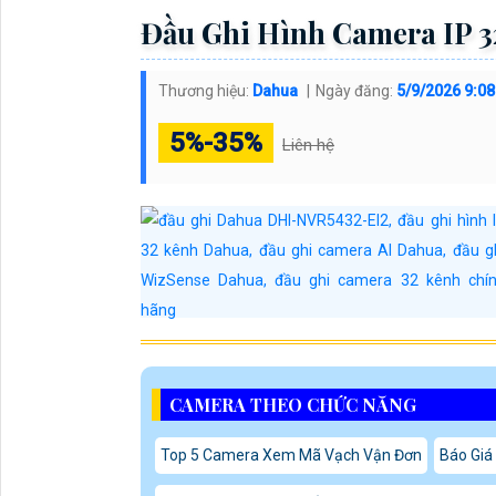
TÍNH NĂNG NỔI BẬT
Hỗ trợ 32 kênh camera IP
Công nghệ AI nhận diện khuôn mặt, người và phươn
Top sản phẩm Nhà Sản Xuất khác đang được bán c
Dahua DHI-NVR4208-4KS3
✓ DHI-NVR1104HS-W-S2-FCCĐầu ghi Camera Da
Thiết Bị Bị Lưu Trữ Dahua DHI-EVS5124S
Card video output cho giải pháp video wall D
Dahua DH-XVR1B08-I-1T Sắc Nét
Đầu Ghi 32 Kênh DH-XVR5232AN-5M-I3/T
Bảo vệ chu vi thông minh, giảm báo động giả với S