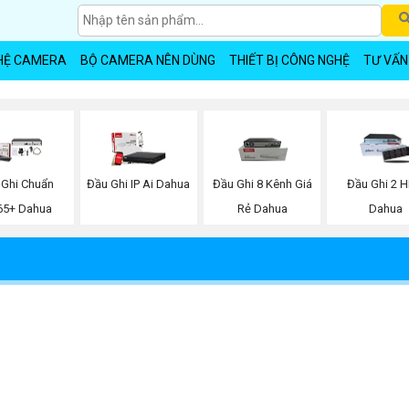
HỆ CAMERA
BỘ CAMERA NÊN DÙNG
THIẾT BỊ CÔNG NGHỆ
TƯ VẤN
 Ghi Chuẩn
Đầu Ghi IP Ai Dahua
Đầu Ghi 8 Kênh Giá
Đầu Ghi 2 
65+ Dahua
Rẻ Dahua
Dahua
32 Kênh Dahua DHI-NVR5432-EI2
8:44 AM