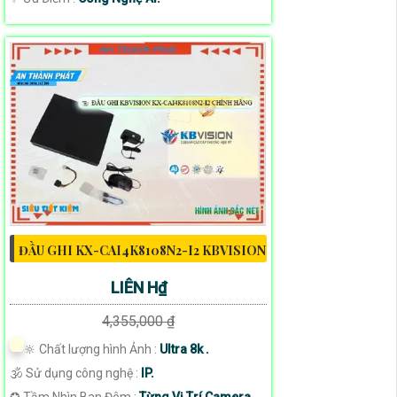
ĐẦU GHI KX-CAI4K8108N2-I2 KBVISION
LIÊN H₫
4,355,000 ₫
🔆 Chất lượng hình Ảnh :
Ultra 8k .
🕉️ Sử dụng công nghệ :
IP.
✪ Tầm Nhìn Ban Đêm :
Từng Vị Trí Camera .