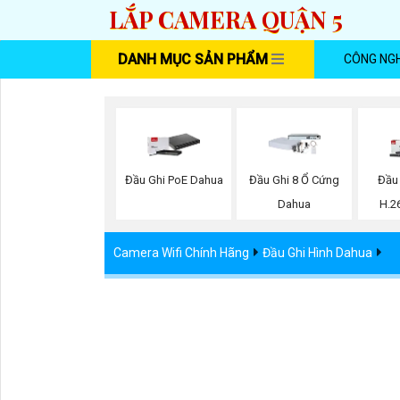
LẮP CAMERA QUẬN 5
DANH MỤC SẢN PHẨM
CÔNG NG
Đầu Ghi PoE Dahua
Đầu Ghi 8 Ổ Cứng
Đầu
Dahua
H.2
Camera Wifi Chính Hãng
Đầu Ghi Hình Dahua
Đầu Ghi Hình Camera IP 
Thương hiệu:
Dahua
Ngày đăng:
5/9/2026 9:0
5%-35%
Liên hệ