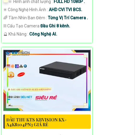
🔆 Hình ảnh chất lượng :
FULL HD 1080P .
✳️ Công Nghệ Hình Ảnh :
AHD CVI TVI BCS.
🌈 Tầm Nhìn Ban Đêm :
Từng Vị Trí Camera .
⛓ Cấu Tạo Camera
Đầu Ghi 8 kênh.
️🔮 Khả Năng :
Công Nghệ AI.
ĐẦU THU KTS KBVISION KX-
A4K8104PN3 GIÁ RẺ