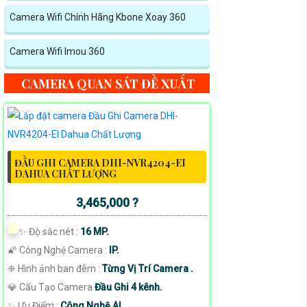
Camera Wifi Chính Hãng Kbone Xoay 360
Camera Wifi Imou 360
CAMERA QUAN SÁT ĐỀ XUẤT
ĐẦU GHI CAMERA DHI-NVR4204-EI
DAHUA CHẤT LƯỢNG
3,465,000 ?
✨ Độ sắc nét :
16 MP.
🌠 Công Nghệ Camera :
IP.
❈ Hình ảnh ban đêm :
Từng Vị Trí Camera .
💎 Cấu Tạo Camera
Đầu Ghi 4 kênh.
️✨ Ưu Điểm :
Công Nghệ AI.