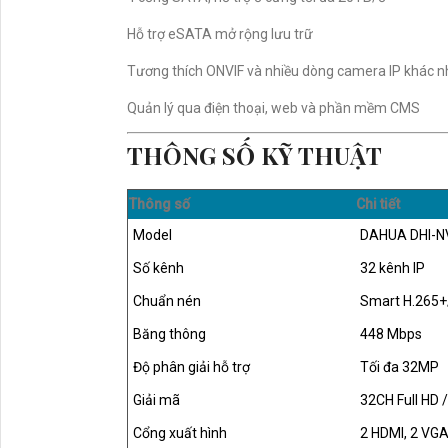
Đặt Camera Quan Sát Tại Quận Gò Vấp
Thông S
Livestream Môn Cầu Lông
Camera Wifi
Hướng
Camera An Ninh Tại Thủ Đức
Lắp Camera Cho Qu
Order Món Ăn
Giải Pháp Camera Cho Thang Má
Camera Văn Phòng Chính Hãng
Báo Giá Lắp Đặ
Camera Quán Cà Phê Ghi Âm Giá Rẻ
Bộ Camera 
camera tiệm vàng siêu nét
Bộ 4 Camera Có Mà
Hàng Sắc Nét
Lắp Đặt Camera Cho Khách Sạn
Ghi Âm
Lắp Camera An Ninh Khu Phố Chính Hãn
Camera Kho Hàng Giá Rẻ Thu Âm
Lắp Camera G