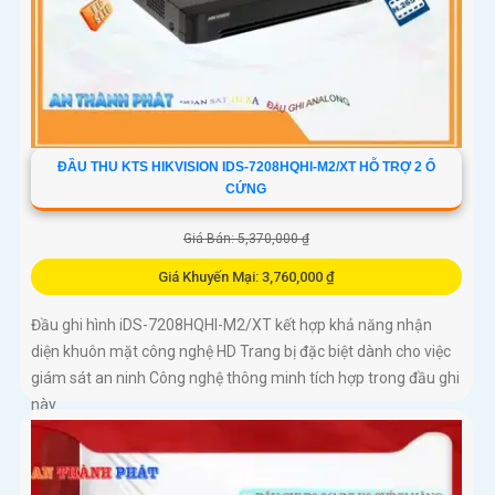
ĐẦU THU KTS HIKVISION IDS-7208HQHI-M2/XT HỖ TRỢ 2 Ổ
CỨNG
Giá Bán: 5,370,000 ₫
Giá Khuyến Mại: 3,760,000 ₫
Đầu ghi hình iDS-7208HQHI-M2/XT kết hợp khả năng nhận
diện khuôn mặt công nghệ HD Trang bị đặc biệt dành cho việc
giám sát an ninh Công nghệ thông minh tích hợp trong đầu ghi
này...