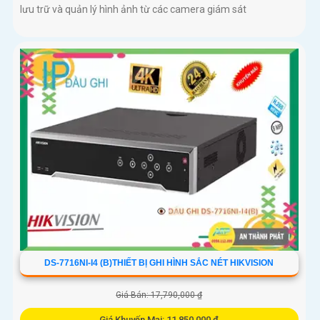
lưu trữ và quản lý hình ảnh từ các camera giám sát
DS-7716NI-I4 (B)THIẾT BỊ GHI HÌNH SẮC NÉT HIKVISION
Giá Bán: 17,790,000 ₫
Giá Khuyến Mại: 11,850,000 ₫