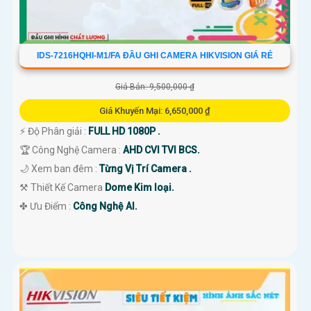
IDS-7216HQHI-M1/FA ĐẦU GHI CAMERA HIKVISION GIÁ RẺ
Giá Bán: 9,500,000 ₫
Giá Khuyến Mại: 6,650,000 ₫
️⚡ Độ Phân giải :
FULL HD 1080P .
🏆 Công Nghệ Camera :
AHD CVI TVI BCS.
🌙 Xem ban đêm :
Từng Vị Trí Camera .
⚒ Thiết Kế Camera
Dome Kim loại.
️✤ Ưu Điểm :
Công Nghệ AI.