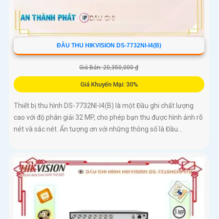
ĐẦU THU HIKVISION DS-7732NI-I4(B)
Giá Bán: 20,350,000 ₫
Giá Khuyến Mại: 30%
Thiết bị thu hình DS-7732NI-I4(B) là một Đầu ghi chất lượng
cao với độ phân giải 32 MP, cho phép bạn thu được hình ảnh rõ
nét và sắc nét. Ấn tượng ơn với những thông số là Đầu...