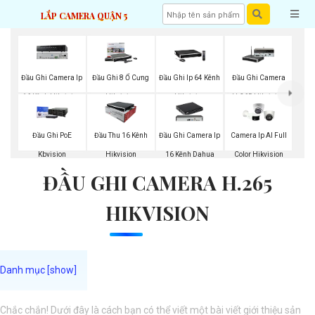
LẮP CAMERA QUẬN 5
Đầu Ghi Camera Ip
Đầu Ghi 8 Ổ Cưng
Đầu Ghi Ip 64 Kênh
Đầu Ghi Camera
16 Kênh Hikvision
Hikvision
Hikvision
H.265 Hikvision
Đầu Ghi PoE
Đầu Thu 16 Kênh
Đầu Ghi Camera Ip
Camera Ip AI Full
Kbvision
Hikvision
16 Kênh Dahua
Color Hikvision
ĐẦU GHI CAMERA H.265
HIKVISION
Chắc chắn! Dưới đây là cách bạn có thể viết một bài viết giới thiệu sản