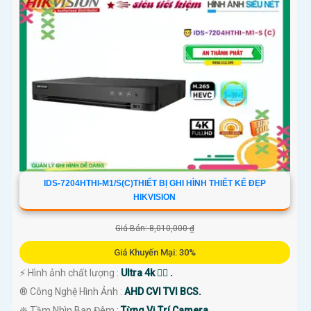
IDS-7204HTHI-M1/S(C)THIẾT BỊ GHI HÌNH THIẾT KẾ ĐẸP
HIKVISION
Giá Bán: 8,010,000 ₫
Giá Khuyến Mại: 30%
️⚡ Hình ảnh chất lượng :
Ultra 4k 👍🏾 .
®️ Công Nghệ Hình Ảnh :
AHD CVI TVI BCS.
❈ Tầm Nhìn Ban Đêm :
Từng Vị Trí Camera .