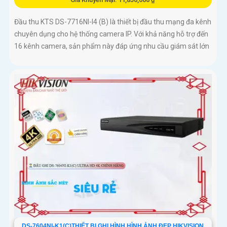
Đầu thu KTS DS-7716NI-I4 (B) là thiết bị đầu thu mạng đa kênh
chuyên dụng cho hệ thống camera IP. Với khả năng hỗ trợ đến
16 kênh camera, sản phẩm này đáp ứng nhu cầu giám sát lớn
DS-7604NI-K1(C)THIẾT BỊ GHI HÌNH HÌNH ẢNH ĐẸP HIKVISION