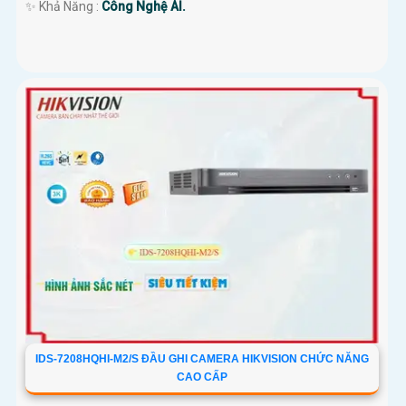
️✨ Khả Năng :
Công Nghệ AI.
IDS-7208HQHI-M2/S ĐẦU GHI CAMERA HIKVISION CHỨC NĂNG
CAO CẤP