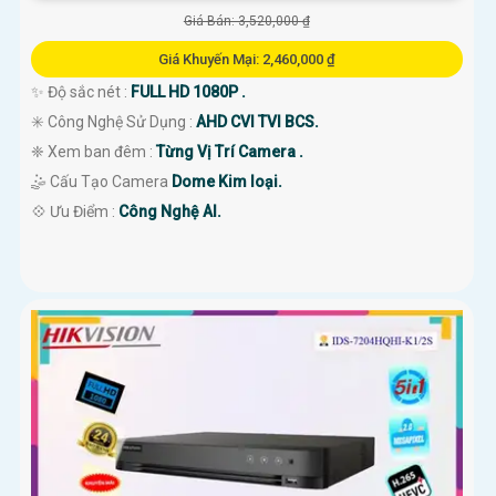
Giá Bán: 3,520,000 ₫
Giá Khuyến Mại: 2,460,000 ₫
✨ Độ sắc nét :
FULL HD 1080P .
✳️ Công Nghệ Sử Dụng :
AHD CVI TVI BCS.
❈ Xem ban đêm :
Từng Vị Trí Camera .
🤹 Cấu Tạo Camera
Dome Kim loại.
️💠 Ưu Điểm :
Công Nghệ AI.