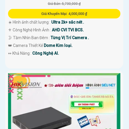
Giá Bán: 5,730,000 ₫
Giá Khuyến Mại: 4,000,000 ₫
☀️ Hình ảnh chất lượng :
Ultra 2k+ sắc nét .
⚜️ Công Nghệ Hình Ảnh :
AHD CVI TVI BCS.
🌛 Tầm Nhìn Ban Đêm :
Từng Vị Trí Camera .
👑 Camera Thiết Kế
Dome Kim loại.
️↭ Khả Năng :
Công Nghệ AI.