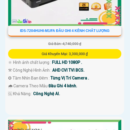
IDS-7204HUHI-M1/FA ĐẦU GHI 4 KÊNH CHẤT LƯỢNG
Giá Bán: 4,740,000 ₫
Giá Khuyến Mại: 3,300,000 ₫
🔆 Hình ảnh chất lượng :
FULL HD 1080P .
⚒ Công Nghệ Hình Ảnh :
AHD CVI TVI BCS.
✪ Tầm Nhìn Ban Đêm :
Từng Vị Trí Camera .
🌧️ Camera Theo Mẫu
Đầu Ghi 4 kênh.
️🆑 Khả Năng :
Công Nghệ AI.