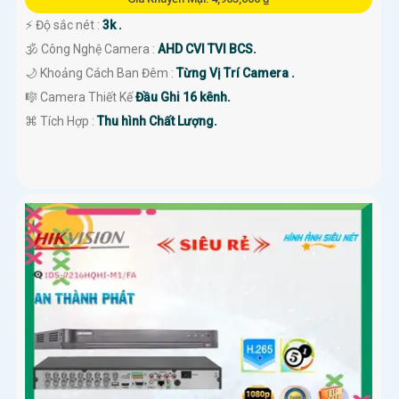
️⚡ Độ sắc nét :
3k .
🕉️ Công Nghệ Camera :
AHD CVI TVI BCS.
🌙 Khoảng Cách Ban Đêm :
Từng Vị Trí Camera .
🎼️ Camera Thiết Kế
Đầu Ghi 16 kênh.
️⌘ Tích Hợp :
Thu hình Chất Lượng.
'