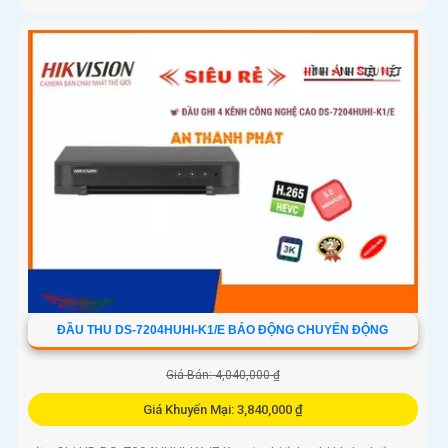
ĐẦU THU DS-7204HUHI-K1/E BÁO ĐỘNG CHUYỂN ĐỘNG
Giá Bán: 4,040,000 ₫
Giá Khuyến Mại: 3,840,000 ₫