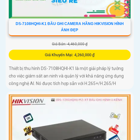
DS-7108HQHI-K1 ĐẦU GHI CAMERA HÃNG HIKVISION HÌNH
ẢNH ĐẸP
Giá Bán: 4,460,000 ₫
Giá Khuyến Mại: 4,260,000 ₫
Thiết bị thu hình DS-7108HQHI-K1 là một giải pháp lý tưởng
cho việc giám sát an ninh và quản lý với khả năng ứng dụng
công nghệ AI. Nó được tích hợp sẵn với H.265+/H.265/H