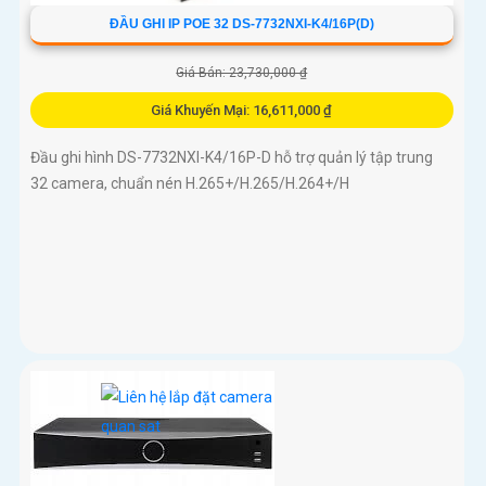
ĐẦU GHI IP POE 32 DS-7732NXI-K4/16P(D)
Giá Bán: 23,730,000 ₫
Giá Khuyến Mại: 16,611,000 ₫
Đầu ghi hình DS-7732NXI-K4/16P-D hỗ trợ quản lý tập trung
32 camera, chuẩn nén H.265+/H.265/H.264+/H