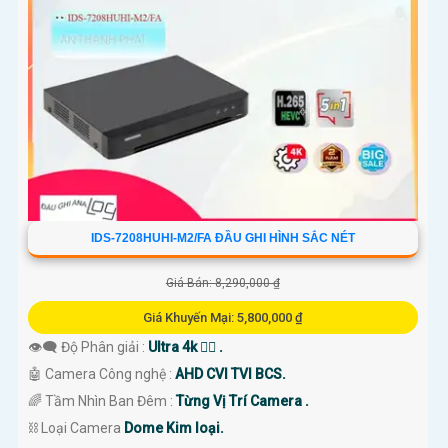
IDS-7208HUHI-M2/FA ĐẦU GHI HÌNH SẮC NÉT
Giá Bán: 8,290,000 ₫
Giá Khuyến Mại: 5,800,000 ₫
👁️‍🗨 Độ Phân giải :
Ultra 4k 👍🏾 .
🤖️ Camera Công nghệ :
AHD CVI TVI BCS.
🌈 Tầm Nhìn Ban Đêm :
Từng Vị Trí Camera .
⛓ Loại Camera
Dome Kim loại.