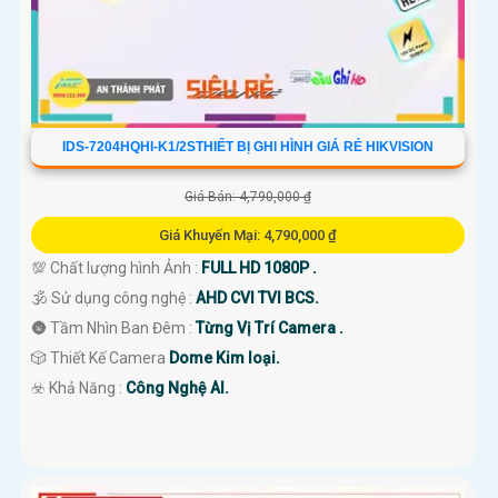
IDS-7204HQHI-K1/2STHIẾT BỊ GHI HÌNH GIÁ RẺ HIKVISION
Giá Bán: 4,790,000 ₫
Giá Khuyến Mại: 4,790,000 ₫
💯 Chất lượng hình Ảnh :
FULL HD 1080P .
🕉️ Sử dụng công nghệ :
AHD CVI TVI BCS.
🌚 Tầm Nhìn Ban Đêm :
Từng Vị Trí Camera .
🎲 Thiết Kế Camera
Dome Kim loại.
️☣️ Khả Năng :
Công Nghệ AI.